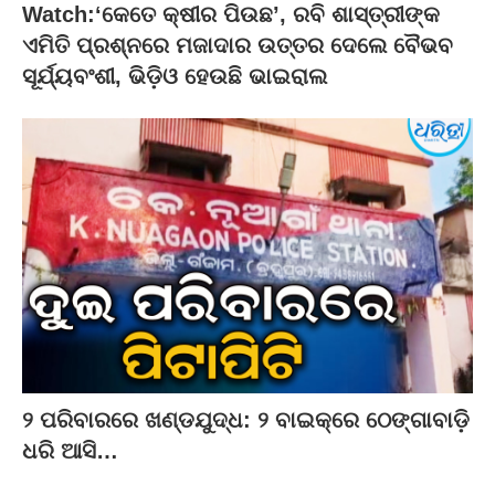
Watch:‘କେତେ କ୍ଷୀର ପିଉଛ’, ରବି ଶାସ୍ତ୍ରୀଙ୍କ
ଏମିତି ପ୍ରଶ୍ନରେ ମଜାଦାର ଉତ୍ତର ଦେଲେ ବୈଭବ
ସୂର୍ଯ୍ୟବଂଶୀ, ଭିଡ଼ିଓ ହେଉଛି ଭାଇରାଲ
୨ ପରିବାରରେ ଖଣ୍ଡଯୁଦ୍ଧ: ୨ ବାଇକ୍‌ରେ ଠେଙ୍ଗାବାଡ଼ି
ଧରି ଆସି…