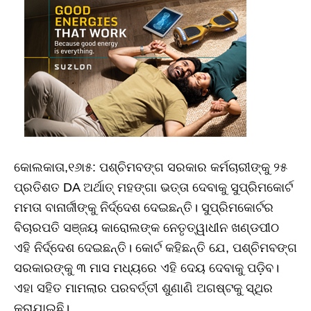
କୋଲକାତା,୧୬ା୫: ପଶ୍ଚିମବଙ୍ଗ ସରକାର କର୍ମଚାରୀଙ୍କୁ ୨୫
ପ୍ରତିଶତ DA ଅର୍ଥାତ୍‌ ମହଙ୍ଗା ଭତ୍ତା ଦେବାକୁ ସୁପ୍ରିମକୋର୍ଟ
ମମତା ବାନାର୍ଜୀଙ୍କୁ ନିର୍ଦ୍ଦେଶ ଦେଇଛନ୍ତି। ସୁପ୍ରିମକୋର୍ଟର
ବିଚାରପତି ସଞ୍ଜୟ କାରୋଲଙ୍କ ନେତୃତ୍ୱାଧୀନ ଖଣ୍ଡପୀଠ
ଏହି ନିର୍ଦ୍ଦେଶ ଦେଇଛନ୍ତି। କୋର୍ଟ କହିଛନ୍ତି ଯେ, ପଶ୍ଚିମବଙ୍ଗ
ସରକାରଙ୍କୁ ୩ ମାସ ମଧ୍ୟରେ ଏହି ଦେୟ ଦେବାକୁ ପଡ଼ିବ।
ଏହା ସହିତ ମାମଲାର ପରବର୍ତ୍ତୀ ଶୁଣାଣି ଅଗଷ୍ଟକୁ ସ୍ଥିର
କରାଯାଇଛି।