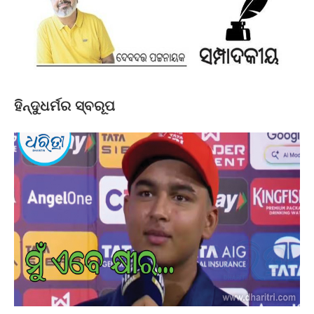
ହିନ୍ଦୁଧର୍ମର ସ୍ବରୂପ