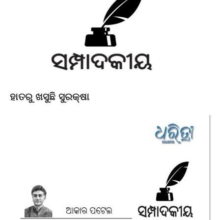
ହାତରୁ ଖସୁଛି ସୁରକ୍ଷା