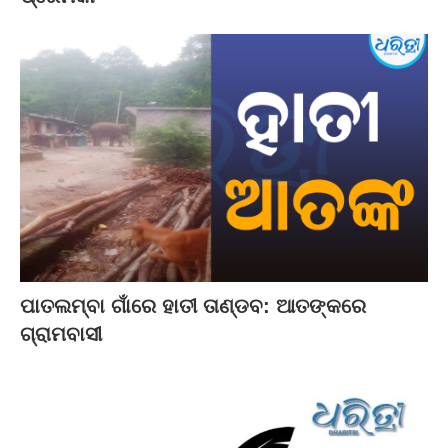
ପାତଲମ୍ବା ଗାଁରେ ହାତୀ ତାଣ୍ଡବ: ଆତଙ୍କରେ
ଗ୍ରାମବାସୀ