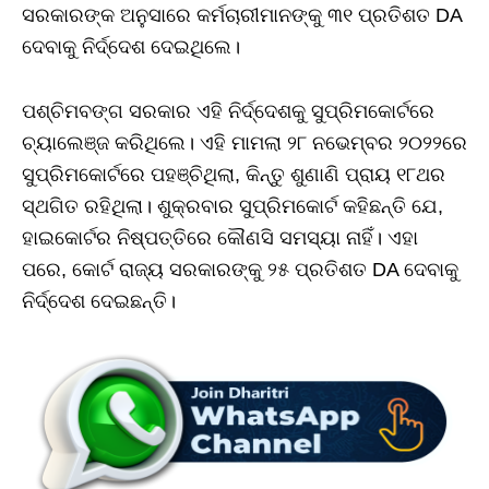
ସରକାରଙ୍କ ଅନୁସାରେ କର୍ମଚାରୀମାନଙ୍କୁ ୩୧ ପ୍ରତିଶତ DA
ଦେବାକୁ ନିର୍ଦ୍ଦେଶ ଦେଇଥିଲେ।
ପଶ୍ଚିମବଙ୍ଗ ସରକାର ଏହି ନିର୍ଦ୍ଦେଶକୁ ସୁପ୍ରିମକୋର୍ଟରେ
ଚ୍ୟାଲେଞ୍ଜ କରିଥିଲେ। ଏହି ମାମଲା ୨୮ ନଭେମ୍ବର ୨୦୨୨ରେ
ସୁପ୍ରିମକୋର୍ଟରେ ପହଞ୍ଚିଥିଲା, କିନ୍ତୁ ଶୁଣାଣି ପ୍ରାୟ ୧୮ଥର
ସ୍ଥଗିତ ରହିଥିଲା। ଶୁକ୍ରବାର ସୁପ୍ରିମକୋର୍ଟ କହିଛନ୍ତି ଯେ,
ହାଇକୋର୍ଟର ନିଷ୍ପତ୍ତିରେ କୌଣସି ସମସ୍ୟା ନାହିଁ। ଏହା
ପରେ, କୋର୍ଟ ରାଜ୍ୟ ସରକାରଙ୍କୁ ୨୫ ପ୍ରତିଶତ DA ଦେବାକୁ
ନିର୍ଦ୍ଦେଶ ଦେଇଛନ୍ତି।