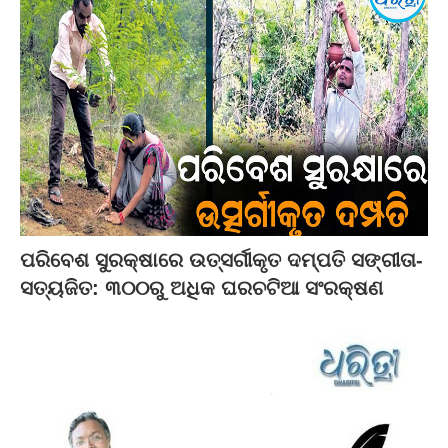
ପରିବେଶ ସୁରକ୍ଷାରେ ଉତ୍ସର୍ଗୀକୃତ ଦମ୍ପତି ସଙ୍ଗୀତା-
ସତ୍ୟଜିତ: ୩୦୦ରୁ ଅଧିକ ଘରଚଟିଆ ସଂରକ୍ଷଣ