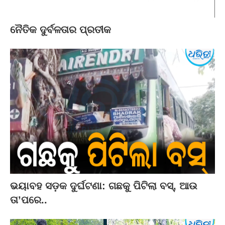
ନୈତିକ ଦୁର୍ବଳତାର ପ୍ରତୀକ
ଭୟାବହ ସଡ଼କ ଦୁର୍ଘଟଣା: ଗଛକୁ ପିଟିଲା ବସ୍‌, ଆଉ
ତା’ପରେ..