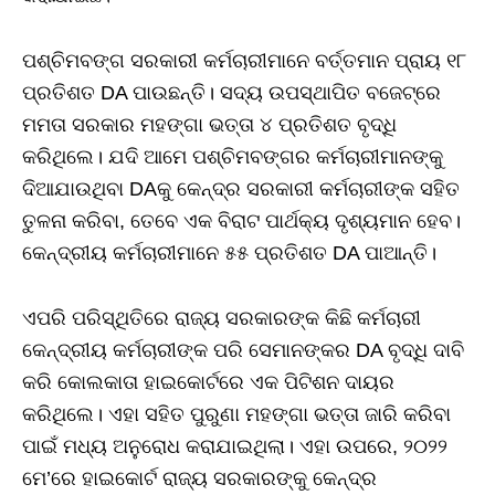
ପଶ୍ଚିମବଙ୍ଗ ସରକାରୀ କର୍ମଚାରୀମାନେ ବର୍ତ୍ତମାନ ପ୍ରାୟ ୧୮
ପ୍ରତିଶତ DA ପାଉଛନ୍ତି। ସଦ୍ୟ ଉପସ୍ଥାପିତ ବଜେଟ୍‌ରେ
ମମତା ସରକାର ମହଙ୍ଗା ଭତ୍ତା ୪ ପ୍ରତିଶତ ବୃଦ୍ଧି
କରିଥିଲେ। ଯଦି ଆମେ ପଶ୍ଚିମବଙ୍ଗର କର୍ମଚାରୀମାନଙ୍କୁ
ଦିଆଯାଉଥିବା DAକୁ କେନ୍ଦ୍ର ସରକାରୀ କର୍ମଚାରୀଙ୍କ ସହିତ
ତୁଳନା କରିବା, ତେବେ ଏକ ବିରାଟ ପାର୍ଥକ୍ୟ ଦୃଶ୍ୟମାନ ହେବ।
କେନ୍ଦ୍ରୀୟ କର୍ମଚାରୀମାନେ ୫୫ ପ୍ରତିଶତ DA ପାଆନ୍ତି।
ଏପରି ପରିସ୍ଥିତିରେ ରାଜ୍ୟ ସରକାରଙ୍କ କିଛି କର୍ମଚାରୀ
କେନ୍ଦ୍ରୀୟ କର୍ମଚାରୀଙ୍କ ପରି ସେମାନଙ୍କର DA ବୃଦ୍ଧି ଦାବି
କରି କୋଲକାତା ହାଇକୋର୍ଟରେ ଏକ ପିଟିଶନ ଦାୟର
କରିଥିଲେ। ଏହା ସହିତ ପୁରୁଣା ମହଙ୍ଗା ଭତ୍ତା ଜାରି କରିବା
ପାଇଁ ମଧ୍ୟ ଅନୁରୋଧ କରାଯାଇଥିଲା। ଏହା ଉପରେ, ୨୦୨୨
ମେ’ରେ ହାଇକୋର୍ଟ ରାଜ୍ୟ ସରକାରଙ୍କୁ କେନ୍ଦ୍ର