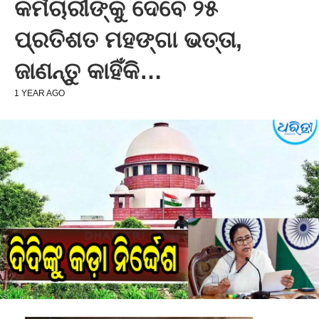
କର୍ମଚାରୀଙ୍କୁ ଦେବେ ୨୫
ପ୍ରତିଶତ ମହଙ୍ଗା ଭତ୍ତା,
ଜାଣନ୍ତୁ କାହିଁକି…
1 YEAR AGO