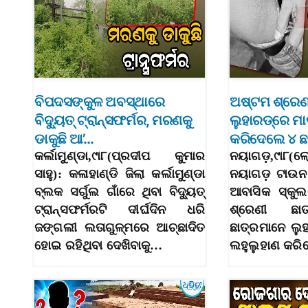
ବିପଦସଙ୍କୁଳ ଅବସ୍ଥାରେ
ଅଷ୍ଟମ ଶ୍ରେଣୀ
ବିଦ୍ୟୁତ୍‌ ଟ୍ରାନ୍ସଫର୍ମର, ମରଣକୁ
ଲୁହାରଡ୍‌ରେ ମା
ଡାକୁଛି ଆ’…
କରିଦେଲେ ୪ ଛ
କର୍ଲାମୁଣ୍ଡା,୯ା୮(ପ୍ରଦୀପ କୁମାର
ନୟାଗଡ଼,୯ା୮(
ସାହୁ): କଳାହାଣ୍ଡି ଜିଲା କର୍ଲାମୁଣ୍ଡା
ନୟାଗଡ଼ ଟାଉନ 
ବ୍ଲକ ସର୍ଗୁଲ ଗାଁରେ ଥିବା ବିଦ୍ୟୁତ୍‌
ଆବାସିକ ସ୍କୁ
ଟ୍ରାନ୍ସଫର୍ମରଟି ଦୀର୍ଘଦିନ ଧରି
ଶ୍ରେଣୀ ଛାତ
ଜଙ୍ଗଲୀ ଲତାଗୁଳ୍ମରେ ଆଚ୍ଛାଦିତ
ଛାତ୍ରମାନେ ଲୁହ
ହୋଇ ରହିଥିବା ଦେଖିବାକୁ…
ଲହୁଲୁହାଣ କରି