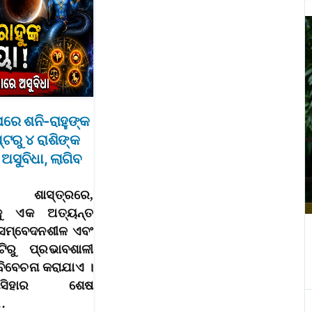
ରେ ଶନି-ରାହୁଙ୍କ
୍ଟରୁ ୪ ରାଶିଙ୍କ
 ଅସୁବିଧା, ଲାଗିବ
ଶାସ୍ତ୍ରରେ,
କୁ ଏକ ଅତ୍ୟନ୍ତ
ଣ, ସମ୍ବେଦନଶୀଳ ଏବଂ
ଟିରୁ ପ୍ରଭାବଶାଳୀ
ିବେଚନା କରାଯାଏ ।
ସିହାର ଶେଷ
…