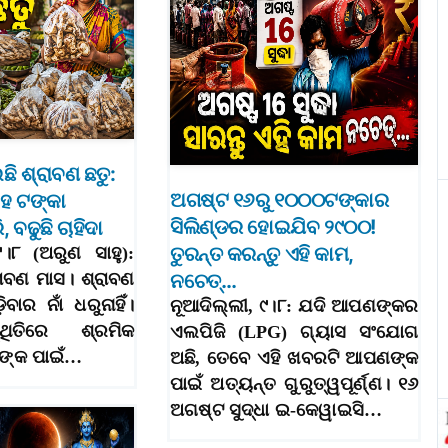
ି ଶ୍ରାବଣ ଛତୁ:
ଅଗଷ୍ଟ ୧୬ରୁ ୧୦୦୦ଟଙ୍କାର
ଶହ ଟଙ୍କା
ସିଲିଣ୍ଡର ହୋଇଯିବ ୨୯୦୦!
ି, ବଢୁଛି ଚାହିଦା
ତୁରନ୍ତ କରନ୍ତୁ ଏହି କାମ,
 ୯।୮ (ଅରୁଣ ସାହୁ):
ରାବଣ ମାସ। ଶ୍ରାବଣ
ନଚେତ୍‌…
ିବାର ନାଁ ଧରୁନାହିଁ।
ନୂଆଦିଲ୍ଲୀ, ୯।୮: ଯଦି ଆପଣଙ୍କର
ଥିତିରେ ଶ୍ରମିକ
ଏଲପିଜି (LPG) ଗ୍ୟାସ ସଂଯୋଗ
ଙ୍କ ପାଇଁ…
ଅଛି, ତେବେ ଏହି ଖବରଟି ଆପଣଙ୍କ
ପାଇଁ ଅତ୍ୟନ୍ତ ଗୁରୁତ୍ୱପୂର୍ଣ୍ଣ। ୧୬
ଅଗଷ୍ଟ ସୁଦ୍ଧା ଇ-କେୱାଇସି…