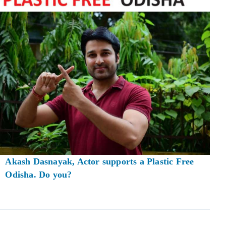
Akash Dasnayak, Actor supports a Plastic Free
Odisha. Do you?