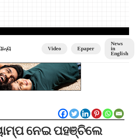
News
ୟାନ୍ୟ
Video
Epaper
in
English
ୟାମ୍ପ ନେଇ ପହଞ୍ଚିଲେ