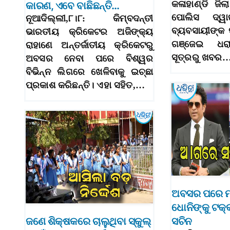
କଳାହାଣ୍ଡି ଜିଲ
କାରଣ, ଏବେ ବାଛିଛନ୍ତି…
ପୋଲିସ ଦ୍ୱ
ନୂଆଦିଲ୍ଲୀ,୮।୮: କିମ୍ବଦନ୍ତୀ
ବ୍ୟବସାୟୀଙ୍କ 
ଭାରତୀୟ କ୍ରିକେଟର ଅଜିଙ୍କ୍ୟ
ଗଞ୍ଜେଇ ଧରା
ରାହାଣେ ଅନ୍ତର୍ଜାତୀୟ କ୍ରିକେଟରୁ
ସୂତ୍ରରୁ ଖବର
ଅବସର ନେବା ପରେ ବିଶ୍ୱର
ବିଭିନ୍ନ ଲିଗରେ ଖେଳିବାକୁ ଇଚ୍ଛା
ପ୍ରକାଶ କରିଛନ୍ତି। ଏହା ସହିତ,…
ଅବସର ପରେ ମଧ
ଧୋନିଙ୍କୁ ଟକ୍
ଜଣେ ଶିକ୍ଷକରେ ଚାଲୁଥିବା ସ୍କୁଲ୍‌
ସଚିନ