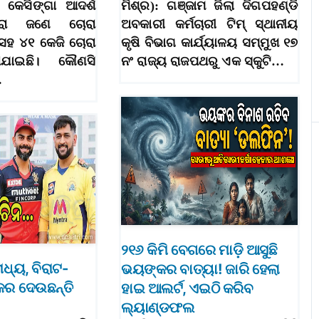
ା କେସିଙ୍ଗା ଆଦର୍ଶ
ମିଶ୍ର): ଗଞ୍ଜାମ ଜିଲା ଦିଗପହଣ୍ଡି
ାରା ଜଣେ ଚୋରା
ଅବକାରୀ କର୍ମଚାରୀ ଟିମ୍‌ ସ୍ଥାନୀୟ
ସହ ୪୧ କେଜି ଚୋରା
କୃଷି ବିଭାଗ କାର୍ଯ୍ୟାଳୟ ସମ୍ମୁଖ ୧୭
ଯାଇଛି। କୌଣସି
ନଂ ରାଜ୍ୟ ରାଜପଥରୁ ଏକ ସ୍କୁଟି…
…
୨୧୬ କିମି ବେଗରେ ମାଡ଼ି ଆସୁଛି
୍ୟ, ବିରାଟ-
ଭୟଙ୍କର ବାତ୍ୟା! ଜାରି ହେଲା
କର ଦେଉଛନ୍ତି
ହାଇ ଆଲର୍ଟ, ଏଇଠି କରିବ
ଲ୍ୟାଣ୍ଡଫଲ