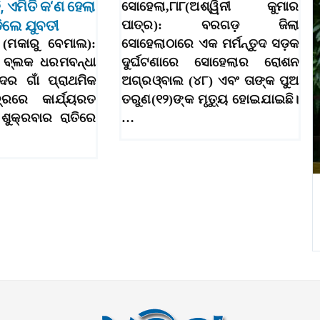
, ଏମିତି କ‘ଣ ହେଲା
ସୋହେଲା,୮ା୮(ଅଶ୍ୱିନୀ କୁମାର
ଡ଼ିଲେ ଯୁବତୀ
ପାତ୍ର): ବରଗଡ଼ ଜିଲା
 (ମକାରୁ ବେମାଲ):
ସୋହେଲାଠାରେ ଏକ ମର୍ମନ୍ତୁଦ ସଡ଼କ
 ବ୍ଲକ ଧରମବନ୍ଧା
ଦୁର୍ଘଟଣାରେ ସୋହେଲାର ରୋଶନ
ଦର ଗାଁ ପ୍ରାଥମିକ
ଅଗ୍ରଓ୍ବାଲ (୪୮) ଏବଂ ତାଙ୍କ ପୁଅ
୍ଦ୍ରରେ କାର୍ଯ୍ୟରତ
ତରୁଣ(୧୨)ଙ୍କ ମୃତ୍ୟୁ ହୋଇଯାଇଛି।
ଶୁକ୍ରବାର ରାତିରେ
…