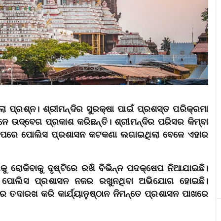
ା ପ୍ରଶ୍ନ। ଶ୍ରୀମନ୍ଦିର ସୁରକ୍ଷା ପାଇଁ ପ୍ରଶସ୍ତ ପରିକ୍ରମା
ାନେ ଉଦ୍‌ବେଗ ପ୍ରକାଶ କରିଛନ୍ତି। ଶ୍ରୀମନ୍ଦିର ପରିସର କିମ୍ବା
ା ଉପରେ ପୋଲିସ ପ୍ରଶାସନ କଟକଣା ଲଗାଇଥିଲା ବେଳେ ଏହାର
ୁ ରୋକିବାକୁ ଦୃଷ୍ଟିରେ ରଖି ବିଭିନ୍ନ ପଦକ୍ଷେପ ନିଆଯାଇଛି।
୍ୟ ପୋଲିସ ପ୍ରଶାସନ ନଜର ରଖୁନଥିବା ଅଭିଯୋଗ ହୋଇଛି।
ାହାର ତଦାରଖ କରି କାର୍ଯ୍ୟାନୁଷ୍ଠାନ ନିମନ୍ତେ ପ୍ରଶାସନ ପାଖରେ