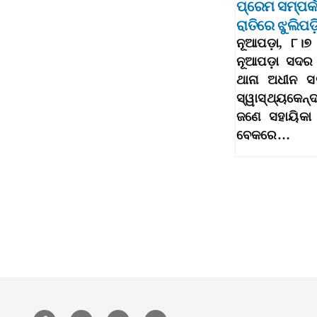
ପ୍ରେମ ସମ୍ପର୍କ
ରାତିରେ ଝୁଲିପ
ନୂଆପଡ଼ା, ୮।୭
ନୂଆପଡ଼ା ସଦର
ଥାନା ଅଧୀନ ସ
ସ୍ୱାସ୍ଥ୍ୟକେନ
ଜଣେ ସହାୟିକା 
ବେକରେ…