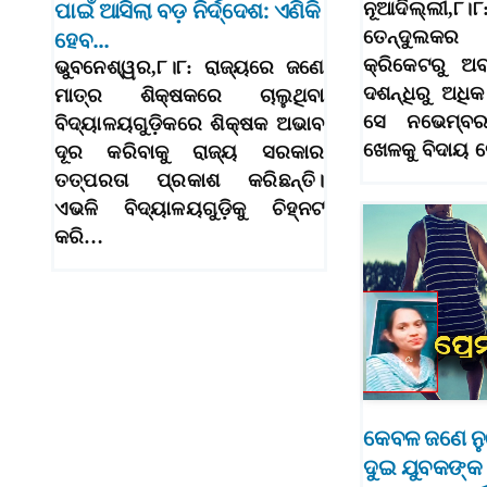
ପାଇଁ ଆସିଲା ବଡ଼ ନିର୍ଦ୍ଦେଶ: ଏଣିକି
ନୂଆଦିଲ୍ଲ
ତେନ୍ଦୁଲକର
ହେବ…
କ୍ରିକେଟରୁ 
ଭୁବନେଶ୍ୱର,୮।୮: ରାଜ୍ୟରେ ଜଣେ
ଦଶନ୍ଧିରୁ ଅଧି
ମାତ୍ର ଶିକ୍ଷକରେ ଚାଲୁଥିବା
ସେ ନଭେମ୍ବ
ବିଦ୍ୟାଳୟଗୁଡ଼ିକରେ ଶିକ୍ଷକ ଅଭାବ
ଖେଳକୁ ବିଦାୟ 
ଦୂର କରିବାକୁ ରାଜ୍ୟ ସରକାର
ତତ୍ପରତା ପ୍ରକାଶ କରିଛନ୍ତି।
ଏଭଳି ବିଦ୍ୟାଳୟଗୁଡ଼ିକୁ ଚିହ୍ନଟ
କରି…
କେବଳ ଜଣେ ନୁ
ଦୁଇ ଯୁବକଙ୍କ