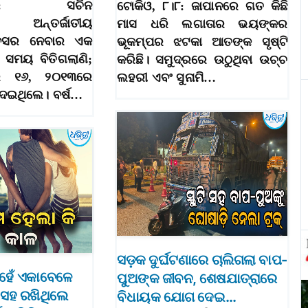
ୀ,୮।୮: ସଚିନ
ଟୋକିଓ, ୮।୮: ଜାପାନରେ ଗତ କିଛି
 ଅନ୍ତର୍ଜାତୀୟ
ମାସ ଧରି ଲଗାତାର ଭୟଙ୍କର
ଅବସର ନେବାର ଏକ
ଭୂକମ୍ପର ଝଟକା ଆତଙ୍କ ସୃଷ୍ଟି
କ ସମୟ ବିତିଗଲାଣି;
କରିଛି। ସମୁଦ୍ରରେ ଉଠୁଥିବା ଉଚ୍ଚ
ର ୧୬, ୨୦୧୩ରେ
ଲହରୀ ଏବଂ ସୁନାମି…
ଦେଇଥିଲେ। ବର୍ଷ…
ସଡ଼କ ଦୁର୍ଘଟଣାରେ ଚାଲିଗଲା ବାପ-
ହେଁ ଏକାବେଳେ
ପୁଅଙ୍କ ଜୀବନ, ଶେଷଯାତ୍ରାରେ
 ସହ ରଖିଥିଲେ
ବିଧାୟକ ଯୋଗ ଦେଇ…