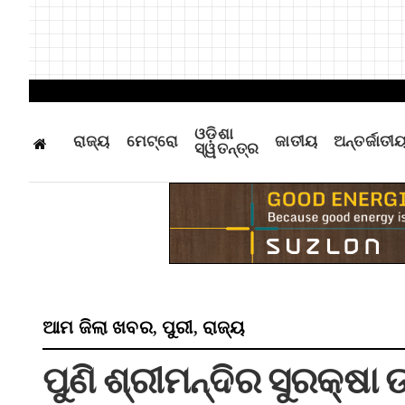
ଓଡ଼ିଶା
ରାଜ୍ୟ
ମେଟ୍ରୋ
ଜାତୀୟ
ଅନ୍ତର୍ଜାତୀ
ସ୍ୱତନ୍ତ୍ର
ଆମ ଜିଲା ଖବର
ପୁରୀ
ରାଜ୍ୟ
,
,
ପୁଣି ଶ୍ରୀମନ୍ଦିର ସୁରକ୍ଷା