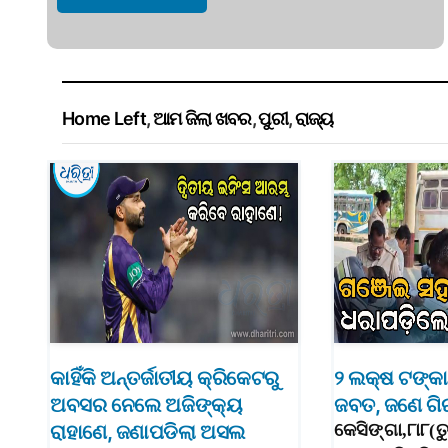
Home Left
,
ଆମ ଜିଲା ଖବର
,
ପୁରୀ
,
ରାଜ୍ୟ
କାହିଁକି ଅନ୍ତର୍ଜାତୀୟ କ୍ରିକେଟରୁ
୨ ଲକ୍ଷ ଟଙ୍କ
ଅବସର ନେଲେ ଅଜିଙ୍କ୍ୟ
ଜବତ, ଜଣେ ଗ
ରାହାଣେ, ଜଣାପଡିଲା ଅସଲ
କେସିଙ୍ଗା,୮ା୮