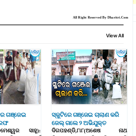
All Right Reserved By Dharitri.Com
View All
ାର ଗଞ୍ଜେଇ
ସ୍କୁଟିରେ ଗଞ୍ଜେଇ ଚାଲାଣ କରି
ିରଫ
ଜେଲ୍‌ ଗଲେ ୨ ଅଭିଯୁକ୍ତ
(ତୁମେଶ୍ୱର ସାହୁ):
ଦିଗପହଣ୍ଡି,୮ା୮(ଅଶେଷ ନାଥ