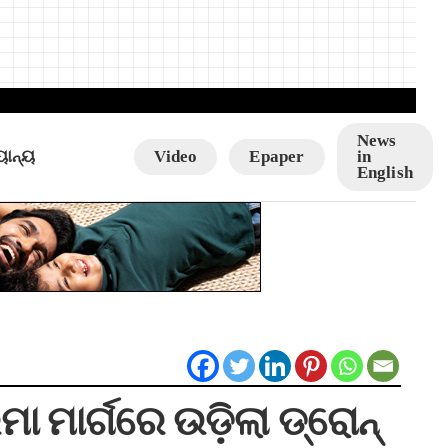
News
ୟାନ୍ୟ
Video
Epaper
in
English
ା ମାର୍ଗରେ ଉଡ଼ିଲା ଡ୍ରୋନ୍