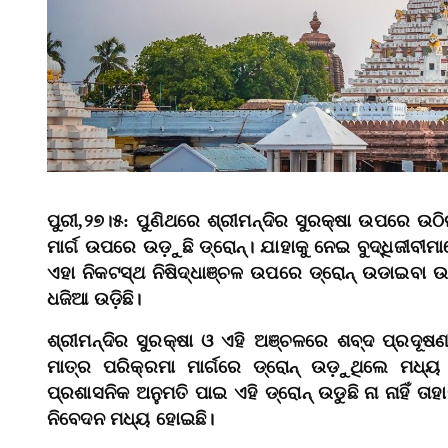
ପୁରୀ,୨୭।୫: ପୁଣିଥରେ ଶ୍ରୀମନ୍ଦିର ସୁରକ୍ଷା ଉପରେ ଉଠିଲ
ମାର୍ଗ ଉପରେ ଉଡ଼ୁଛି ଡ୍ରୋନ୍। ଯାହାକୁ ନେଇ ବୁଦ୍ଧିଜୀବୀମ
ଏହା ନିକଟସ୍ଥ ନିଷିଦ୍ଧାଞ୍ଚଳ ଉପରେ ଡ୍ରୋନ୍ ଉଡାଇବ
ଧଜିଆ ଉଡ଼ିଛି।
ଶ୍ରୀମନ୍ଦିର ସୁରକ୍ଷା ଓ ଏହି ଅଞ୍ଚଳରେ ଶବ୍ଦ ପ୍ରଦୂଷଣକ
ମାତ୍ର ପରିକ୍ରମା ମାର୍ଗରେ ଡ୍ରୋନ୍ ଉଡ଼ୁଥିଲେ ମଧ
ପ୍ରଶାସନିକ ଅନୁମତି ପାଇ ଏହି ଡ୍ରୋନ୍ ଉଡୁଛି ନା ନାହିଁ ତ
ନିବେଦନ ମଧ୍ୟ ହୋଇଛି।