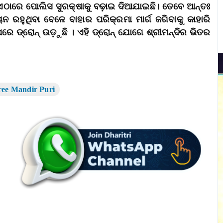
ରେ ଏଠାରେ ପୋଲିସ ସୁରକ୍ଷାକୁ ବଢ଼ାଇ ଦିଆଯାଇଛି। ତେବେ ଆନ୍ତଃ
ତୟନ ରହୁଥିବା ବେଳେ ବାହାର ପରିକ୍ରମା ମାର୍ଗ ଜଗିବାକୁ କାହାରି
ପରେ ଡ୍ରୋନ୍ ଉଡ଼ୁଛି । ଏହି ଡ୍ରୋନ୍ ଯୋଗେ ଶ୍ରୀମନ୍ଦିର ଭିତର
ree Mandir Puri