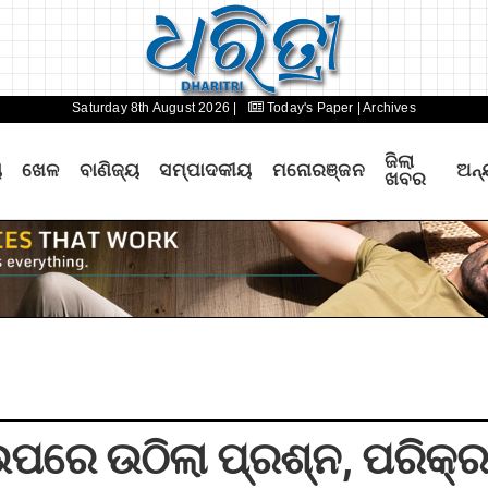
Saturday 8th August 2026 |
Today's Paper
| Archives
ଜିଲା
ୟ
ଖେଳ
ବାଣିଜ୍ୟ
ସମ୍ପାଦକୀୟ
ମନୋରଞ୍ଜନ
ଅନ୍
ଖବର
 ଉପରେ ଉଠିଲା ପ୍ରଶ୍ନ, ପରିକ୍ରମ