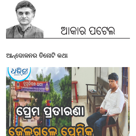
ଆନ୍ଦୋଳନର ତିନୋଟି କଥା