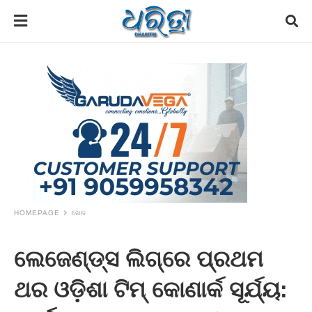
HOMEPAGE
ଖେଳ
ଲେଜେଣ୍ଡ୍ସ ଲିଗ୍‌ରେ ପ୍ରଥମ
ଥର ଓଡ଼ିଶା ଟିମ୍ କୋଣାର୍କ ସୂର୍ଯ୍ୟ: