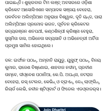
ପାଇଛନ୍ତି। ଶୁକ୍ରବାର ଟିମ ଲଞ୍ଚ୍‌ ଅବସରରେ ଓଡ଼ିଶା
କ୍ରିକେଟ ଆସୋସିଏଶନ ସମ୍ପାଦକ ସଞ୍ଜୟ ବେହେରା,
ପଳର୍ବତନ ଅଲିମ୍ପିଆନ ଅନୁରାଧା ବିଶ୍ୱାଳ, ଦୂତି ଚାନ୍ଦ, ପାରା
ଅଲିମ୍ପିଆନ ପ୍ରମୋଦ ଭଗତ, ପୂର୍ବତନ କ୍ରିକେଟର
ସତ୍ୟରଞ୍ଜନ ଶତପଥୀ, କଣ୍ଠଶିଳ୍ପୀ କ୍ରିଷ୍ନା ବେହୁରା,
ସୁସ୍ମିତା ଦାସ, ଅଭିନେତା ସବ୍ୟସାଚି ଓ ଅଭିନେତ୍ରୀ ଅର୍ଚିତା
ପ୍ରମୁଖ ସାମିଲ ହୋଇଥିଲେ।
ଦଳ: ଇର୍ଫାନ ପଠାନ୍‌, ଅମ୍ବାତି ରାୟୁଡୁ, ୟୁସୁଫ୍‌ ପଠାନ୍‌, ବିନୟ
କୁମାର, ରାଜେଶ ବିଷ୍ଣୋଇ, ଶାହବାଜ ନଦୀମ୍‌, ପ୍ରବୀଣ
ତାମ୍ବେ, ଦୀଓ୍ବେଶ ପଠାନିଆ, କେ.ପି. ଅପନ୍ନା, ନଟରାଜ
ବେହେରା, ରସ୍‌ ଟେଲର, କେଭିନ୍‌ ଓ ବ୍ରାଏନ୍‌, ବେନ୍‌ ଲାଫ୍‌ଲିନ୍‌,
ରିଚାର୍ଡ ଲେଭି, ନବୀନ ଷ୍ଟିଓ୍ବାର୍ଟ ଓ ଫିଡେଲ ଏଡଓ୍ବାଡର୍‌ସ।