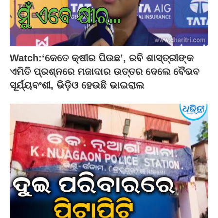
Watch:‘କେତେ କ୍ଷୀର ପିଉଛ’, ରବି ଶାସ୍ତ୍ରୀଙ୍କ
ଏମିତି ପ୍ରଶ୍ନରେ ମଜାଦାର ଉତ୍ତର ଦେଲେ ବୈଭବ
ସୂର୍ଯ୍ୟବଂଶୀ, ଭିଡ଼ିଓ ହେଉଛି ଭାଇରାଲ