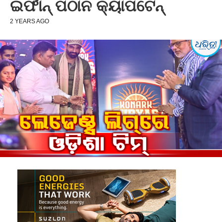
ଇର୍ଫାନ୍‌ ପଠାନ କ୍ୟାପଟେନ୍‌
2 YEARS AGO