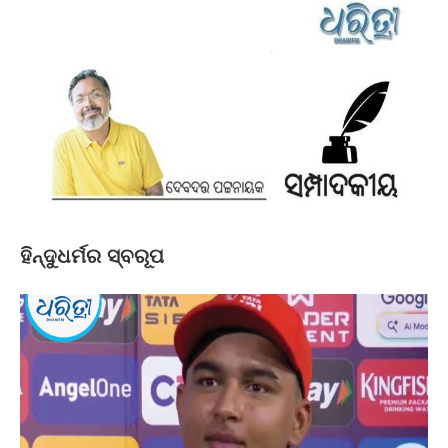
ହିନ୍ଦୁଧର୍ମର ସ୍ବରୂପ