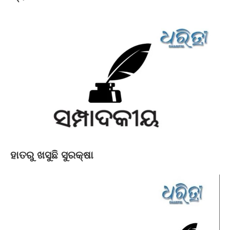
ହାତରୁ ଖସୁଛି ସୁରକ୍ଷା