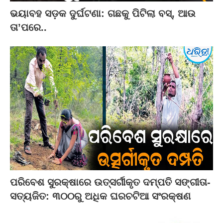
ଭୟାବହ ସଡ଼କ ଦୁର୍ଘଟଣା: ଗଛକୁ ପିଟିଲା ବସ୍‌, ଆଉ
ତା’ପରେ..
ପରିବେଶ ସୁରକ୍ଷାରେ ଉତ୍ସର୍ଗୀକୃତ ଦମ୍ପତି ସଙ୍ଗୀତା-
ସତ୍ୟଜିତ: ୩୦୦ରୁ ଅଧିକ ଘରଚଟିଆ ସଂରକ୍ଷଣ