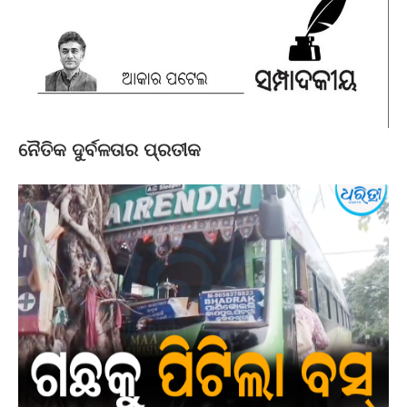
ନୈତିକ ଦୁର୍ବଳତାର ପ୍ରତୀକ