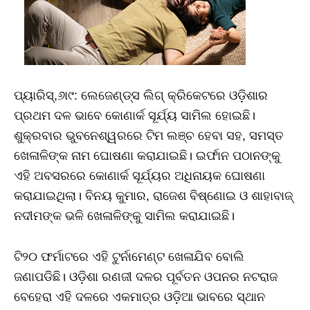
ପ୍ୟାରିସ୍‌,୬ା୯: ଲେଜେଣ୍ଡ୍ସ ଲିଗ୍‌ କ୍ରିକେଟରେ ଓଡ଼ିଶାର
ପ୍ରଥମ ଦଳ ଭାବେ କୋଣାର୍କ ସୂର୍ଯ୍ୟ ସାମିଲ ହୋଇଛି।
ଶୁକ୍ରବାର ଭୁବନେଶ୍ୱରରେ ଟିମ ଲଞ୍ଚ ହେବା ସହ, ସମସ୍ତ
ଖେଳାଳିଙ୍କ ନାମ ଘୋଷଣା କରାଯାଇଛି। ଇର୍ଫାନ ପଠାନଙ୍କୁ
ଏହି ଅବସରରେ କୋଣାର୍କ ସୂର୍ଯ୍ୟର ଅଧିନାୟକ ଘୋଷଣା
କରାଯାଇଥିଲା। ବିନୟ କୁମାର, ରାଜେଶ ବିଷ୍ଣୋଇ ଓ ଶାହାବାଜ୍‌
ନଦୀମଙ୍କ ଭଳି ଖେଳାଳିଙ୍କୁ ସାମିଲ କରାଯାଇଛି।
ଟି୨୦ ଫର୍ମାଟରେ ଏହି ଟୁର୍ନାମେଣ୍ଟ ଖେଳାଯିବ ବୋଲି
ଜଣାପଡିଛି। ଓଡ଼ିଶା ରଣଜୀ ଦଳର ପୂର୍ବତନ ଓପନର ନଟରାଜ
ବେହେରା ଏହି ଦଳରେ ଏକମାତ୍ର ଓଡ଼ିଆ ଭାବରେ ସ୍ଥାନ