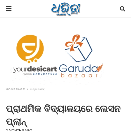
HOMEPAGE
ସମ୍ପାଦକୀୟ
ପ୍ରାଥମିକ ବିଦ୍ୟାଳୟରେ ଲେସନ
ପ୍ଲାନ୍‌
2 MONTHS AGO