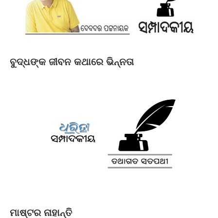
ବୁଦ୍ଧଙ୍କ ଜୀବନ କଥାରେ ଭିନ୍ନତା
ମାଷ୍ଟର ନାହାନ୍ତି