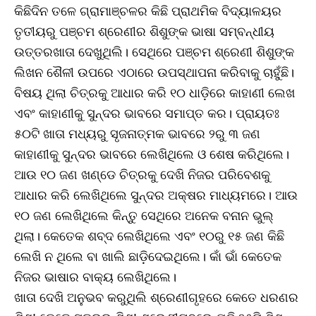
କିଛିଦିନ ତଳେ ଗ୍ରାମାଞ୍ଚଳର କିଛି ପ୍ରାଥମିକ ବିଦ୍ୟାଳୟର
ତୃତୀୟରୁ ପଞ୍ଚମ ଶ୍ରେଣୀର ଶିଶୁଙ୍କ ଭାଷା ସମ୍ବନ୍ଧୀୟ
ଉତ୍ତରଖାତା ଦେଖୁଥିଲି। ସେଥିରେ ପଞ୍ଚମ ଶ୍ରେଣୀ ଶିଶୁଙ୍କ
ଲିଖନ ଶୈଳୀ ଉପରେ ଏଠାରେ ଉପସ୍ଥାପନା କରିବାକୁ ଚାହୁଁଛି।
ବିଷୟ ଥିଲା ଚିତ୍ରକୁ ଆଧାର କରି ୧୦ ଧାଡ଼ିରେ କାହାଣୀ ଲେଖ
ଏବଂ କାହାଣୀକୁ ସୁନ୍ଦର ଭାବରେ ସମାପ୍ତ କର। ପ୍ରାୟତଃ
୫୦ଟି ଖାତା ମଧ୍ୟରୁ ସୃଜନାତ୍ମକ ଭାବରେ ୨ରୁ ୩ ଜଣ
କାହାଣୀକୁ ସୁନ୍ଦର ଭାବରେ ଲେଖିଥିଲେ ଓ ଶେଷ କରିଥିଲେ।
ଆଉ ୧୦ ଜଣ ଖଣ୍ଡେ ଚିତ୍ରକୁ ଦେଖି ନିଜର ପରିବେଶକୁ
ଆଧାର କରି ଲେଖିଥିଲେ ସୁନ୍ଦର ଅକ୍ଷର ମାଧ୍ୟମରେ। ଆଉ
୧୦ ଜଣ ଲେଖିଥିଲେ କିନ୍ତୁ ସେଥିରେ ଅନେକ ବନାନ ଭୁଲ୍‌
ଥିଲା। କେତେକ ଶବ୍ଦ ଲେଖିଥିଲେ ଏବଂ ୧୦ରୁ ୧୫ ଜଣ କିଛି
ଲେଖି ନ ଥିଲେ ବା ଖାଲି ଛାଡ଼ିଦେଇଥିଲେ। କାଁ ଭାଁ କେତେକ
ନିଜର ଭାଷାର ବାକ୍ୟ ଲେଖିଥିଲେ।
ଖାତା ଦେଖି ଅନୁଭବ କରୁଥିଲି ଶ୍ରେଣୀଗୃହରେ କେତେ ଧରଣର