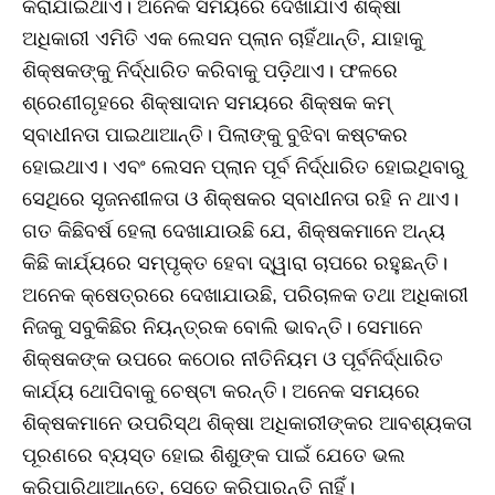
କରାଯାଇଥାଏ। ଅନେକ ସମୟରେ ଦେଖାଯାଏ ଶିକ୍ଷା
ଅଧିକାରୀ ଏମିତି ଏକ ଲେସନ ପ୍ଲାନ ଚାହିଁଥାନ୍ତି, ଯାହାକୁ
ଶିକ୍ଷକଙ୍କୁ ନିର୍ଦ୍ଧାରିତ କରିବାକୁ ପଡ଼ିଥାଏ। ଫଳରେ
ଶ୍ରେଣୀଗୃହରେ ଶିକ୍ଷାଦାନ ସମୟରେ ଶିକ୍ଷକ କମ୍‌
ସ୍ବାଧୀନତା ପାଇଥାଆନ୍ତି। ପିଲାଙ୍କୁ ବୁଝିବା କଷ୍ଟକର
ହୋଇଥାଏ। ଏବଂ ଲେସନ ପ୍ଲାନ ପୂର୍ବ ନିର୍ଦ୍ଧାରିତ ହୋଇଥିବାରୁ
ସେଥିରେ ସୃଜନଶୀଳତା ଓ ଶିକ୍ଷକର ସ୍ବାଧୀନତା ରହି ନ ଥାଏ।
ଗତ କିଛିବର୍ଷ ହେଲା ଦେଖାଯାଉଛି ଯେ, ଶିକ୍ଷକମାନେ ଅନ୍ୟ
କିଛି କାର୍ଯ୍ୟରେ ସମ୍ପୃକ୍ତ ହେବା ଦ୍ୱାରା ଚାପରେ ରହୁଛନ୍ତି।
ଅନେକ କ୍ଷେତ୍ରରେ ଦେଖାଯାଉଛି, ପରିଚାଳକ ତଥା ଅଧିକାରୀ
ନିଜକୁ ସବୁକିଛିର ନିୟନ୍ତ୍ରକ ବୋଲି ଭାବନ୍ତି। ସେମାନେ
ଶିକ୍ଷକଙ୍କ ଉପରେ କଠୋର ନୀତିନିୟମ ଓ ପୂର୍ବନିର୍ଦ୍ଧାରିତ
କାର୍ଯ୍ୟ ଥୋପିବାକୁ ଚେଷ୍ଟା କରନ୍ତି। ଅନେକ ସମୟରେ
ଶିକ୍ଷକମାନେ ଉପରିସ୍ଥ ଶିକ୍ଷା ଅଧିକାରୀଙ୍କର ଆବଶ୍ୟକତା
ପୂରଣରେ ବ୍ୟସ୍ତ ହୋଇ ଶିଶୁଙ୍କ ପାଇଁ ଯେତେ ଭଲ
କରିପାରିଥାଆନ୍ତେ, ସେତେ କରିପାରନ୍ତି ନାହିଁ।