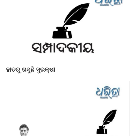
ହାତରୁ ଖସୁଛି ସୁରକ୍ଷା