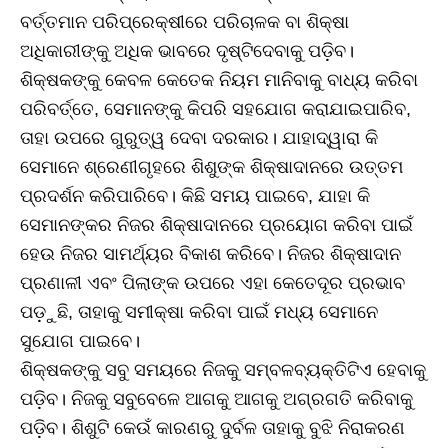
ବର୍ତ୍ତମାନ ପରିପ୍ରେକ୍ଷୀରେ ପରିଚାଳକ ବା ଶିକ୍ଷା
ଅଧିକାରୀଙ୍କୁ ଅଧିକ ଭାବରେ ଦୃଷ୍ଟିଦେବାକୁ ପଡ଼ିବ।
ଶିକ୍ଷକଙ୍କୁ କେବଳ କେତେକ ନିୟମ ମାନିବାକୁ ବାଧ୍ୟ କରିବା
ପରିବର୍ତ୍ତେ, ସେମାନଙ୍କୁ କିପରି ସହଯୋଗ କରାଯାଇପାରିବ,
ତାହା ଉପରେ ଗୁରୁତ୍ୱ ଦେବା ଦରକାର। ଯାହାଦ୍ୱାରା କି
ସେମାନେ ଶ୍ରେଣୀଗୃହରେ ଶିଶୁଙ୍କ ଶିକ୍ଷାଦାନରେ ଉତ୍ତମ
ପ୍ରଦର୍ଶନ କରିପାରିବେ। କିଛି ସମୟ ପାଇବେ, ଯାହା କି
ସେମାନଙ୍କର ନିଜର ଶିକ୍ଷାଦାନରେ ପ୍ରୟୋଗ କରିବା ପାଇଁ
ହେଉ ନିଜର ସାମର୍ଥ୍ୟର ବିକାଶ କରିବେ। ନିଜର ଶିକ୍ଷାଦାନ
ପ୍ରଣାଳୀ ଏବଂ ପିଲାଙ୍କ ଉପରେ ଏହା କେତେଦୂର ପ୍ରଭାବ
ପଡ଼ୁଛି, ତାହାକୁ ସମୀକ୍ଷା କରିବା ପାଇଁ ମଧ୍ୟ ସେମାନେ
ସୁଯୋଗ ପାଇବେ।
ଶିକ୍ଷକଙ୍କୁ ସବୁ ସମୟରେ ନିଜକୁ ସମ୍ବଳବ୍ୟକ୍ତିଟିଏ ହେବାକୁ
ପଡ଼ିବ। ନିଜକୁ ସବୁବେଳେ ଆଗକୁ ଆଗକୁ ଅଗ୍ରଗତି କରିବାକୁ
ପଡ଼ିବ। ଶିଶୁଟି କେଉଁ କାରଣରୁ ଦୁର୍ବଳ ତାହାକୁ ବୁଝି ନିରାକରଣ