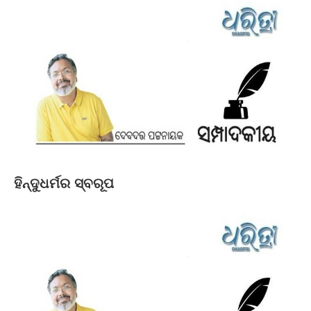
ହିନ୍ଦୁଧର୍ମର ସ୍ବରୂପ