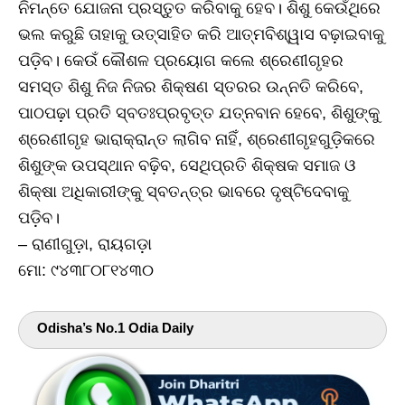
ନିମନ୍ତେ ଯୋଜନା ପ୍ରସ୍ତୁତ କରିବାକୁ ହେବ। ଶିଶୁ କେଉଁଥିରେ
ଭଲ କରୁଛି ତାହାକୁ ଉତ୍ସାହିତ କରି ଆତ୍ମବିଶ୍ୱାସ ବଢ଼ାଇବାକୁ
ପଡ଼ିବ। କେଉଁ କୌଶଳ ପ୍ରୟୋଗ କଲେ ଶ୍ରେଣୀଗୃହର
ସମସ୍ତ ଶିଶୁ ନିଜ ନିଜର ଶିକ୍ଷଣ ସ୍ତରର ଉନ୍ନତି କରିବେ,
ପାଠପଢ଼ା ପ୍ରତି ସ୍ବତଃପ୍ରବୃତ୍ତ ଯତ୍ନବାନ ହେବେ, ଶିଶୁଙ୍କୁ
ଶ୍ରେଣୀଗୃହ ଭାରାକ୍ରାନ୍ତ ଲାଗିବ ନାହିଁ, ଶ୍ରେଣୀଗୃହଗୁଡ଼ିକରେ
ଶିଶୁଙ୍କ ଉପସ୍ଥାନ ବଢ଼ିବ, ସେଥିପ୍ରତି ଶିକ୍ଷକ ସମାଜ ଓ
ଶିକ୍ଷା ଅଧିକାରୀଙ୍କୁ ସ୍ବତନ୍ତ୍ର ଭାବରେ ଦୃଷ୍ଟିଦେବାକୁ
ପଡ଼ିବ।
– ରାଣୀଗୁଡ଼ା, ରାୟଗଡ଼ା
ମୋ: ୯୪୩୮୦୮୧୪୩୦
Odisha’s No.1 Odia Daily