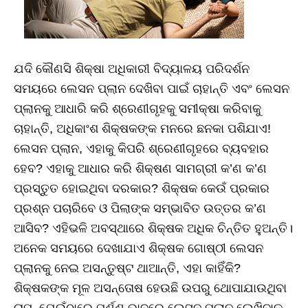
ଯଦି କୌଣସି ଶିକ୍ଷା ଅଧିକାରୀ ବିଦ୍ୟାଳୟ ପରିଦର୍ଶନ
ସମୟରେ ଲେସନ ପ୍ଲାନ ଦେଖିବା ପାଇଁ ଚାହାନ୍ତି ଏବଂ ଲେସନ
ପ୍ଲାନକୁ ଆଧାରି କରି ଶ୍ରେଣୀଗୃହକୁ ସମୀକ୍ଷା କରିବାକୁ
ଚାହାନ୍ତି, ଅଧିକାଂଶ ଶିକ୍ଷକଙ୍କ ମନରେ ଛନକା ପଶିଯାଏ!
ଲେସନ ପ୍ଲାନ, ଏହାକୁ କିପରି ଶ୍ରେଣୀଗୃହରେ ବ୍ୟବହାର
ହେବ? ଏହାକୁ ଆଧାର କରି ଶିକ୍ଷଣ ସାମଗ୍ରୀ କ’ଣ କ’ଣ
ପ୍ରସ୍ତୁତ ହୋଇଥିବା ଦରକାର? ଶିକ୍ଷକ କେଉଁ ପ୍ରକାର
ପ୍ରଶ୍ନ ପଚାରିବେ ଓ ପିଲାଙ୍କ ସମ୍ଭାବିତ ଉତ୍ତର କ’ଣ
ଆସିବ? ଏହିଭଳି ଅବସ୍ଥାରେ ଶିକ୍ଷକ ଅଧିକ ଚିନ୍ତିତ ହୁଅନ୍ତି।
ଅନେକ ସମୟରେ ଦେଖାଯାଏ ଶିକ୍ଷକ ଗୋଷ୍ଠୀ ଲେସନ
ପ୍ଲାନକୁ ନେଇ ଅସନ୍ତୁଷ୍ଟ ଥାଆନ୍ତି, ଏହା କାହିଁକି?
ଶିକ୍ଷକଙ୍କ ମୂଳ ଅସନ୍ତୋଷ ହେଉଛି ଉପରୁ ଥୋପାଯାଉଥିବା