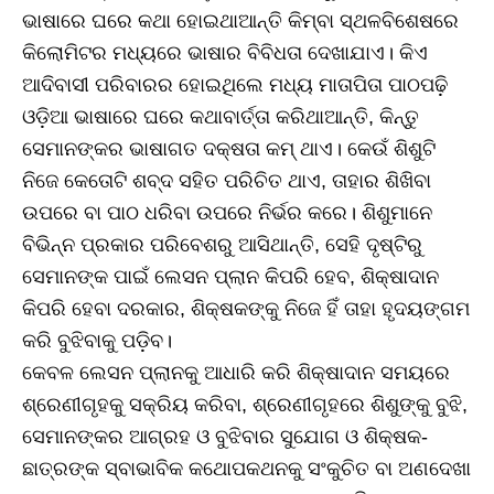
ଭାଷାରେ ଘରେ କଥା ହୋଇଥାଆନ୍ତି କିମ୍ବା ସ୍ଥଳବିଶେଷରେ
କିଲୋମିଟର ମଧ୍ୟରେ ଭାଷାର ବିବିଧତା ଦେଖାଯାଏ। କିଏ
ଆଦିବାସୀ ପରିବାରର ହୋଇଥିଲେ ମଧ୍ୟ ମାତାପିତା ପାଠପଢ଼ି
ଓଡ଼ିଆ ଭାଷାରେ ଘରେ କଥାବାର୍ତ୍ତା କରିଥାଆନ୍ତି, କିନ୍ତୁ
ସେମାନଙ୍କର ଭାଷାଗତ ଦକ୍ଷତା କମ୍‌ ଥାଏ। କେଉଁ ଶିଶୁଟି
ନିଜେ କେତୋଟି ଶବ୍ଦ ସହିତ ପରିଚିତ ଥାଏ, ତାହାର ଶିଖିବା
ଉପରେ ବା ପାଠ ଧରିବା ଉପରେ ନିର୍ଭର କରେ। ଶିଶୁମାନେ
ବିଭିନ୍ନ ପ୍ରକାର ପରିବେଶରୁ ଆସିଥାନ୍ତି, ସେହି ଦୃଷ୍ଟିରୁ
ସେମାନଙ୍କ ପାଇଁ ଲେସନ ପ୍ଲାନ କିପରି ହେବ, ଶିକ୍ଷାଦାନ
କିପରି ହେବା ଦରକାର, ଶିକ୍ଷକଙ୍କୁ ନିଜେ ହିଁ ତାହା ହୃଦୟଙ୍ଗମ
କରି ବୁଝିବାକୁ ପଡ଼ିବ।
କେବଳ ଲେସନ ପ୍ଲାନକୁ ଆଧାରି କରି ଶିକ୍ଷାଦାନ ସମୟରେ
ଶ୍ରେଣୀଗୃହକୁ ସକ୍ରିୟ କରିବା, ଶ୍ରେଣୀଗୃହରେ ଶିଶୁଙ୍କୁ ବୁଝି,
ସେମାନଙ୍କର ଆଗ୍ରହ ଓ ବୁଝିବାର ସୁଯୋଗ ଓ ଶିକ୍ଷକ-
ଛାତ୍ରଙ୍କ ସ୍ବାଭାବିକ କଥୋପକଥନକୁ ସଂକୁଚିତ ବା ଅଣଦେଖା