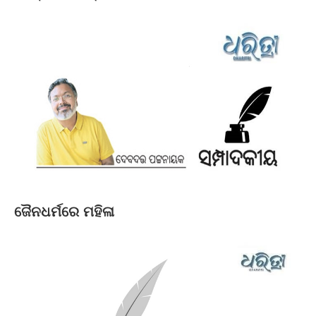
ଜୈନଧର୍ମରେ ମହିଳା