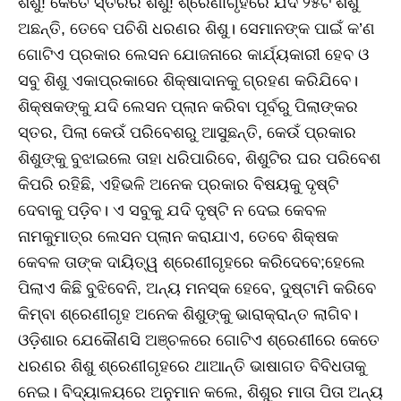
ଶିଶୁ! କେତେ ସ୍ତରର ଶିଶୁ! ଶ୍ରେଣୀଗୃହରେ ଯଦି ୨୫ଟି ଶିଶୁ
ଅଛନ୍ତି, ତେବେ ପଚିଶି ଧରଣର ଶିଶୁ। ସେମାନଙ୍କ ପାଇଁ କ’ଣ
ଗୋଟିଏ ପ୍ରକାର ଲେସନ ଯୋଜନାରେ କାର୍ଯ୍ୟକାରୀ ହେବ ଓ
ସବୁ ଶିଶୁ ଏକାପ୍ରକାରେ ଶିକ୍ଷାଦାନକୁ ଗ୍ରହଣ କରିଯିବେ।
ଶିକ୍ଷକଙ୍କୁ ଯଦି ଲେସନ ପ୍ଲାନ କରିବା ପୂର୍ବରୁ ପିଲାଙ୍କର
ସ୍ତର, ପିଲା କେଉଁ ପରିବେଶରୁ ଆସୁଛନ୍ତି, କେଉଁ ପ୍ରକାର
ଶିଶୁଙ୍କୁ ବୁଝାଇଲେ ତାହା ଧରିପାରିବେ, ଶିଶୁଟିର ଘର ପରିବେଶ
କିପରି ରହିଛି, ଏହିଭଳି ଅନେକ ପ୍ରକାର ବିଷୟକୁ ଦୃଷ୍ଟି
ଦେବାକୁ ପଡ଼ିବ। ଏ ସବୁକୁ ଯଦି ଦୃଷ୍ଟି ନ ଦେଇ କେବଳ
ନାମକୁମାତ୍ର ଲେସନ ପ୍ଲାନ କରାଯାଏ, ତେବେ ଶିକ୍ଷକ
କେବଳ ତାଙ୍କ ଦାୟିତ୍ୱ ଶ୍ରେଣୀଗୃହରେ କରିଦେବେ;ହେଲେ
ପିଲାଏ କିଛି ବୁଝିବେନି, ଅନ୍ୟ ମନସ୍କ ହେବେ, ଦୁଷ୍ଟାମି କରିବେ
କିମ୍ବା ଶ୍ରେଣୀଗୃହ ଅନେକ ଶିଶୁଙ୍କୁ ଭାରାକ୍ରାନ୍ତ ଲାଗିବ।
ଓଡ଼ିଶାର ଯେକୌଣସି ଅଞ୍ଚଳରେ ଗୋଟିଏ ଶ୍ରେଣୀରେ କେତେ
ଧରଣର ଶିଶୁ ଶ୍ରେଣୀଗୃହରେ ଥାଆନ୍ତି ଭାଷାଗତ ବିବିଧତାକୁ
ନେଇ। ବିଦ୍ୟାଳୟରେ ଅନୁମାନ କଲେ, ଶିଶୁର ମାତା ପିତା ଅନ୍ୟ