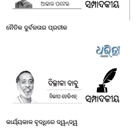
ନୈତିକ ଦୁର୍ବଳତାର ପ୍ରତୀକ
କାର୍ଯ୍ୟକାଳ ବୃଦ୍ଧିରେ ଦ୍ୱନ୍ଦ୍ୱ