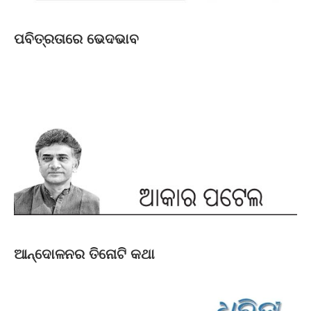
ପବିତ୍ରତାରେ ଭେଦଭାବ
ଆନ୍ଦୋଳନର ତିନୋଟି କଥା