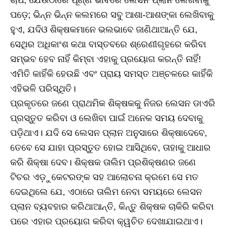
ଚାପ, ଯେଉଁଠାରେ ପୂର୍ଣ୍ଣ ଭାବରେ ଲେସନ ପ୍ଲାନ ଲେଖିବାକୁ
ପଡ଼େ; ଭିନ୍ନ ଭିନ୍ନ କଲମରେ ସବୁ ଆଶା-ଆଶଙ୍କା ଲେଖିବାକୁ
ହୁଏ, ଯଦିଓ ଶିକ୍ଷକମାନେ ଭଲଭାବେ ଜାଣିଥାଆନ୍ତି ଯେ,
ସେଥିର ଅଧିକାଂଶ କଥା ବାସ୍ତବରେ ଶ୍ରେଣୀଗୃହରେ କରିବା
ସମ୍ଭବ ହେବ ନାହିଁ କିମ୍ବା ଏହାକୁ ପ୍ରୟୋଗ କରନ୍ତି ନାହିଁ!
ଏମିତି କାହିଁକି ହେଉଛି ଏବଂ ପ୍ରାୟ ସମସ୍ତ ଅଞ୍ଚଳରେ କାହିଁକି
ଏହିଭଳି ପରିସ୍ଥିତି।
ପ୍ରକୃତରେ ଜଣେ ପ୍ରାଥମିକ ଶିକ୍ଷକକୁ ନିଜର ଲେସନ ଡାଏରି
ପ୍ରସ୍ତୁତ କରିବା ଓ ଲେଖିବା ପାଇଁ ଅନେକ ସମୟ ଦେବାକୁ
ପଡ଼ିଥାଏ। ଯଦି ସେ ଲେସନ ପ୍ଲାନ ଅନୁସାରେ ଶିକ୍ଷାଦେବେ,
ତେବେ ସେ ଯାହା ପ୍ରସ୍ତୁତ ହୋଇ ଆସିଥିବେ, ତାହାକୁ ଆଧାର
କରି ଶିକ୍ଷା ଦେବ। ଶିକ୍ଷକ ତାଲିମ ପ୍ରଶିକ୍ଷଣର ଜଣେ
ଟିଚର ଏଡ଼ୁକେଟରଙ୍କ ସହ ଆଲୋଚନା କ୍ରମେ ସେ ମତ
ଦେଇଥିଲେ ଯେ, ଏଠାରେ ତାଲିମ ନେବା ସମୟରେ ଲେସନ
ପ୍ଲାନ ବ୍ୟବହାର କରିଥାଆନ୍ତି, କିନ୍ତୁ ଶିକ୍ଷକ ଚାକିରି କରିବା
ପରେ ଏହାର ପ୍ରୟୋଗ କରିବା କ୍ୱଚିତ ଦେଖାଯାଇଥାଏ।