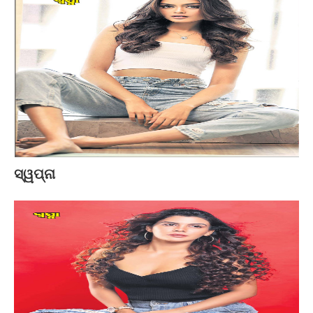
ସ୍ୱପ୍ନା