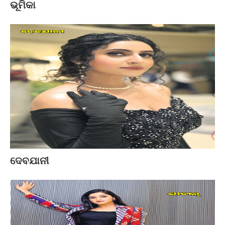
ଭୂମିକା
ଦେବଯାନୀ