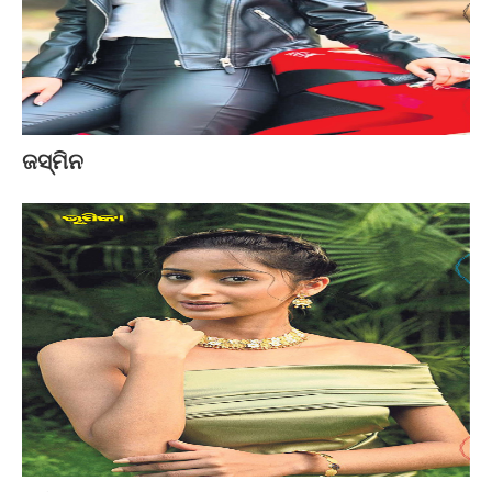
ଜସ୍ମିନ