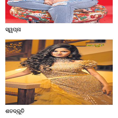
ସ୍ୱପ୍ନା
ଶତଦ୍ରୁତି