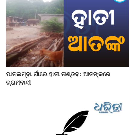
ପାତଲମ୍ବା ଗାଁରେ ହାତୀ ତାଣ୍ଡବ: ଆତଙ୍କରେ
ଗ୍ରାମବାସୀ