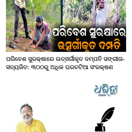
ପରିବେଶ ସୁରକ୍ଷାରେ ଉତ୍ସର୍ଗୀକୃତ ଦମ୍ପତି ସଙ୍ଗୀତା-
ସତ୍ୟଜିତ: ୩୦୦ରୁ ଅଧିକ ଘରଚଟିଆ ସଂରକ୍ଷଣ