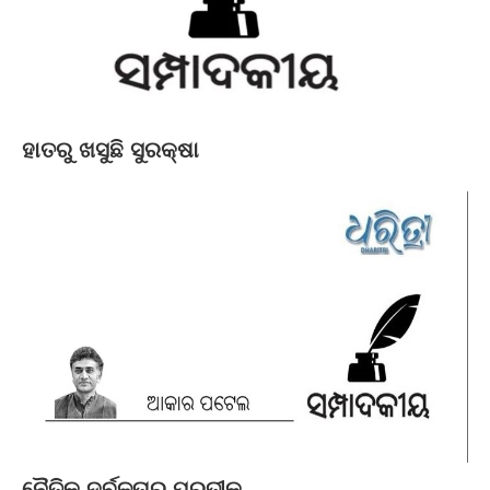
ହାତରୁ ଖସୁଛି ସୁରକ୍ଷା
ନୈତିକ ଦୁର୍ବଳତାର ପ୍ରତୀକ