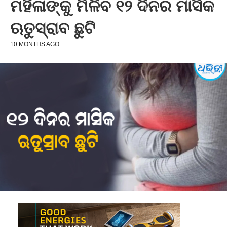
ମହିଳାଙ୍କୁ ମିଳିବ ୧୨ ଦିନର ମାସିକ
ଋତୁସ୍ରାବ ଛୁଟି
10 MONTHS AGO