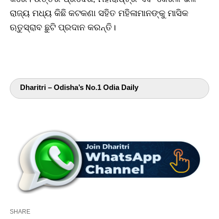
ରାଜ୍ୟ ମଧ୍ୟ କିଛି କଟକଣା ସହିତ ମହିଳାମାନଙ୍କୁ ମାସିକ
ଋତୁସ୍ରାବ ଛୁଟି ପ୍ରଦାନ କରନ୍ତି।
Dharitri – Odisha’s No.1 Odia Daily
SHARE