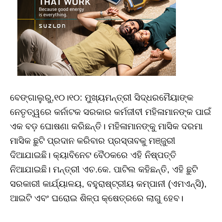
ବେଙ୍ଗାଲୁରୁ,୧୦।୧୦: ମୁଖ୍ୟମନ୍ତ୍ରୀ ସିଦ୍ଧରମୈୟାଙ୍କ
ନେତୃତ୍ୱରେ କର୍ନାଟକ ସରକାର କର୍ମଜୀବୀ ମହିଳାମାନଙ୍କ ପାଇଁ
ଏକ ବଡ଼ ଘୋଷଣା କରିଛନ୍ତି। ମହିଳାମାନଙ୍କୁ ମାସିକ ଦରମା
ମାସିକ ଛୁଟି ପ୍ରଦାନ କରିବାର ପ୍ରସ୍ତାବକୁ ମଞ୍ଜୁରୀ
ଦିଆଯାଇଛି। କ୍ୟାବିନେଟ ବୈଠକରେ ଏହି ନିଷ୍ପତ୍ତି
ନିଆଯାଇଛି। ମନ୍ତ୍ରୀ ଏଚ.କେ. ପାଟିଲ କହିଛନ୍ତି, ଏହି ଛୁଟି
ସରକାରୀ କାର୍ଯ୍ୟାଳୟ, ବହୁରାଷ୍ଟ୍ରୀୟ କମ୍ପାନୀ (ଏମଏନ୍ସି),
ଆଇଟି ଏବଂ ଘରୋଇ ଶିଳ୍ପ କ୍ଷେତ୍ରରେ ଲାଗୁ ହେବ।