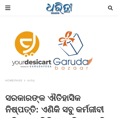
HOMEPAGE
ଜାତୀୟ
ସରକାରଙ୍କ ଐତିହାସିକ
ନିଷ୍ପତ୍ତି: ଏଣିକି ସବୁ କର୍ମଜୀବୀ