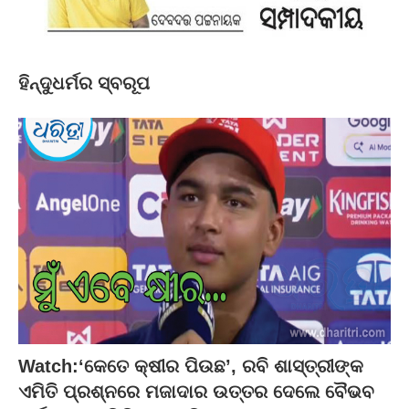
ହିନ୍ଦୁଧର୍ମର ସ୍ବରୂପ
Watch:‘କେତେ କ୍ଷୀର ପିଉଛ’, ରବି ଶାସ୍ତ୍ରୀଙ୍କ
ଏମିତି ପ୍ରଶ୍ନରେ ମଜାଦାର ଉତ୍ତର ଦେଲେ ବୈଭବ