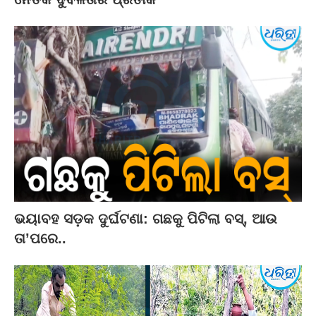
ଭୟାବହ ସଡ଼କ ଦୁର୍ଘଟଣା: ଗଛକୁ ପିଟିଲା ବସ୍‌, ଆଉ
ତା’ପରେ..