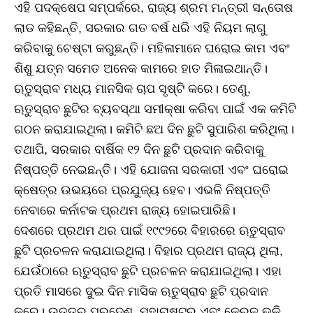
ଏହି ପଦକ୍ଷେପ ସମ୍ପର୍କରେ, ରାଜ୍ୟ ଶ୍ରମ ମନ୍ତ୍ରୀ ସନ୍ତୋଷ
ଲାଡ କହିଛନ୍ତି, ସରକାର ଗତ ବର୍ଷ ଧରି ଏହି ନିୟମ ଲାଗୁ
କରିବାକୁ ଚେଷ୍ଟା କରୁଛନ୍ତି। ମହିଳାମାନେ ଘରୋଇ କାମ ଏବଂ
ଶିଶୁ ଯତ୍ନ ସମେତ ଅନେକ କାମରେ ହାତ ମିଳାଇଥାନ୍ତି।
ଋତୁସ୍ରାବ ମଧ୍ୟ ମାନସିକ ଚାପ ସୃଷ୍ଟି କରେ। ତେଣୁ,
ଋତୁସ୍ରାବ ଛୁଟିର ବ୍ୟବସ୍ଥା ସମୀକ୍ଷା କରିବା ପାଇଁ ଏକ କମିଟି
ଗଠନ କରାଯାଇଥିଲା। କମିଟି ଛଅ ଦିନ ଛୁଟି ସୁପାରିଶ କରିଥିଲା।
ତଥାପି, ସରକାର ବାର୍ଷିକ ୧୨ ଦିନ ଛୁଟି ପ୍ରଦାନ କରିବାକୁ
ନିଷ୍ପତ୍ତି ନେଇଛନ୍ତି। ଏହି ଯୋଜନା ସରକାରୀ ଏବଂ ଘରୋଇ
କ୍ଷେତ୍ର ଉଭୟରେ ପ୍ରଯୁଜ୍ୟ ହେବ। ଏଭଳି ନିଷ୍ପତ୍ତି
ନେବାରେ କର୍ନାଟକ ପ୍ରଥମ ରାଜ୍ୟ ହୋଇପାରିଛି।
ଦେଶରେ ପ୍ରଥମ ଥର ପାଇଁ ୧୯୯୨ରେ ବିହାରରେ ଋତୁସ୍ରାବ
ଛୁଟି ପ୍ରଚଳନ କରାଯାଇଥିଲା। ବିହାର ପ୍ରଥମ ରାଜ୍ୟ ଥିଲା,
ଯେଉଁଠାରେ ଋତୁସ୍ରାବ ଛୁଟି ପ୍ରଚଳନ କରାଯାଇଥିଲା। ଏହା
ପ୍ରତି ମାସରେ ଦୁଇ ଦିନ ମାସିକ ଋତୁସ୍ରାବ ଛୁଟି ପ୍ରଦାନ
କରେ। ଉତ୍ତର ପ୍ରଦେଶ, ମହାରାଷ୍ଟ୍ର ଏବଂ କେରଳ ଭଳି