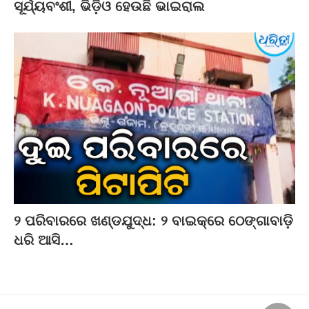
ସୂର୍ଯ୍ୟବଂଶୀ, ଭିଡ଼ିଓ ହେଉଛି ଭାଇରାଲ
୨ ପରିବାରରେ ଖଣ୍ଡଯୁଦ୍ଧ: ୨ ବାଇକ୍‌ରେ ଠେଙ୍ଗାବାଡ଼ି
ଧରି ଆସି…