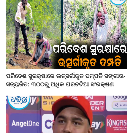
ପରିବେଶ ସୁରକ୍ଷାରେ ଉତ୍ସର୍ଗୀକୃତ ଦମ୍ପତି ସଙ୍ଗୀତା-
ସତ୍ୟଜିତ: ୩୦୦ରୁ ଅଧିକ ଘରଚଟିଆ ସଂରକ୍ଷଣ