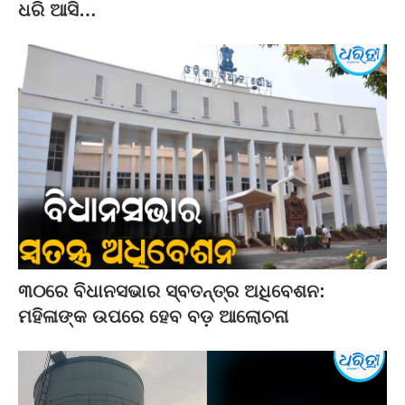
ଧରି ଆସି…
୩୦ରେ ବିଧାନସଭାର ସ୍ବତନ୍ତ୍ର ଅଧିବେଶନ:
ମହିଳାଙ୍କ ଉପରେ ହେବ ବଡ଼ ଆଲୋଚନା