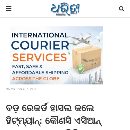
HOMEPAGE
ଖେଳ
ବଡ଼ ରେକର୍ଡ ହାସଲ କଲେ
ହିଟ୍‌ମ୍ୟାନ୍‌: କୌଣସି ଏସିଆନ୍‌