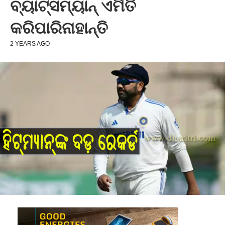
ବ୍ୟାଟ୍ସମ୍ୟାନ୍‌ ଏମିତି
କରିପାରିନାହାନ୍ତି
2 YEARS AGO