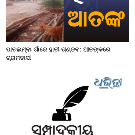
ପାତଲମ୍ବା ଗାଁରେ ହାତୀ ତାଣ୍ଡବ: ଆତଙ୍କରେ
ଗ୍ରାମବାସୀ