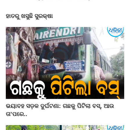
ହାତରୁ ଖସୁଛି ସୁରକ୍ଷା
ଭୟାବହ ସଡ଼କ ଦୁର୍ଘଟଣା: ଗଛକୁ ପିଟିଲା ବସ୍‌, ଆଉ
ତା’ପରେ..