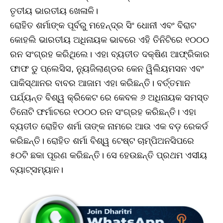
ତୃତୀୟ ଭାରତୀୟ ଖେଳାଳି।
ରୋହିତ ଶର୍ମାଙ୍କ ପୂର୍ବରୁ ମହେନ୍ଦ୍ର ସିଂ ଧୋନୀ ଏବଂ ବିରାଟ
କୋହଲି ଭାରତୀୟ ଅଧିନାୟକ ଭାବରେ ଏହି ତିନିଟିରେ ୧୦୦୦
ରନ ସଂଗ୍ରହ କରିଥିଲେ। ଏହା ବ୍ୟତୀତ ଦକ୍ଷିଣ ଆଫ୍ରିକାର
ଫାଫ ଡୁ ପ୍ଲେସିସ, ନ୍ୟୁଜିଲାଣ୍ଡର କେନ ୱିଲିୟମସନ ଏବଂ
ପାକିସ୍ଥାନର ବାବର ଆଜାମ ଏହା କରିଛନ୍ତି। ବର୍ତ୍ତମାନ
ପର୍ଯ୍ୟନ୍ତ ବିଶ୍ୱ କ୍ରିକେଟ ରେ କେବଳ ୬ ଅଧିନାୟକ ସମସ୍ତ
ତିନୋଟି ଫର୍ମାଟରେ ୧୦୦୦ ରନ ସଂଗ୍ରହ କରିଛନ୍ତି। ଏହା
ବ୍ୟତୀତ ରୋହିତ ଶର୍ମା ତାଙ୍କ ନାମରେ ଆଉ ଏକ ବଡ଼ ରେକର୍ଡ
କରିଛନ୍ତି। ରୋହିତ ଶର୍ମା ବିଶ୍ୱ ଟେଷ୍ଟ ଚାମ୍ପିଅନସିପରେ
୫୦ଟି ଛକା ପୂରଣ କରିଛନ୍ତି। ସେ ହେଉଛନ୍ତି ପ୍ରଥମ ଏସୀୟ
ବ୍ୟାଟ୍ସମ୍ୟାନ।