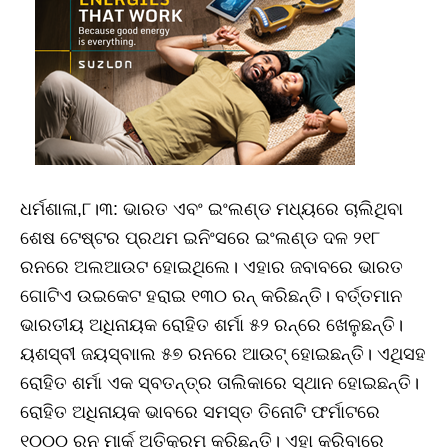
ଧର୍ମଶାଳା,୮।୩: ଭାରତ ଏବଂ ଇଂଲଣ୍ଡ ମଧ୍ୟରେ ଚାଲିଥିବା
ଶେଷ ଟେଷ୍ଟର ପ୍ରଥମ ଇନିଂସରେ ଇଂଲଣ୍ଡ ଦଳ ୨୧୮
ରନରେ ଅଲଆଉଟ ହୋଇଥିଲେ। ଏହାର ଜବାବରେ ଭାରତ
ଗୋଟିଏ ଉଇକେଟ ହରାଇ ୧୩୦ ରନ୍‌ କରିଛନ୍ତି। ବର୍ତ୍ତମାନ
ଭାରତୀୟ ଅଧିନାୟକ ରୋହିତ ଶର୍ମା ୫୨ ରନ୍‌ରେ ଖେଳୁଛନ୍ତି।
ୟଶସ୍ବୀ ଜୟସ୍ବାାଲ ୫୭ ରନରେ ଆଉଟ୍‌ ହୋଇଛନ୍ତି। ଏଥିସହ
ରୋହିତ ଶର୍ମା ଏକ ସ୍ବତନ୍ତ୍ର ତାଲିକାରେ ସ୍ଥାନ ହୋଇଛନ୍ତି।
ରୋହିତ ଅଧିନାୟକ ଭାବରେ ସମସ୍ତ ତିନୋଟି ଫର୍ମାଟରେ
୧୦୦୦ ରନ ମାର୍କ ଅତିକ୍ରମ କରିଛନ୍ତି। ଏହା କରିବାରେ