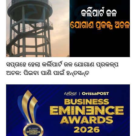
ସପ୍ତାହେ ହେଲା କର୍ଲିପାର୍ଟ ଜଳ ଯୋଗାଣ ପ୍ରକଳ୍ପ
ଅଚଳ: ପିଇବା ପାଣି ପାଇଁ ହନ୍ତସନ୍ତ