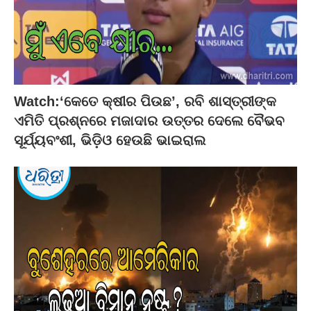
Watch:‘କେତେ କ୍ଷୀର ପିଉଛ’, ରବି ଶାସ୍ତ୍ରୀଙ୍କ
ଏମିତି ପ୍ରଶ୍ନରେ ମଜାଦାର ଉତ୍ତର ଦେଲେ ବୈଭବ
ସୂର୍ଯ୍ୟବଂଶୀ, ଭିଡ଼ିଓ ହେଉଛି ଭାଇରାଲ