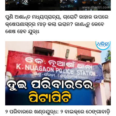
ପୁଣି ଅଶାନ୍ତ ମଧ୍ୟପ୍ରାଚ୍ୟ, ଚାରୋଟି ଜାହାଜ ଉପରେ
କ୍ଷେପଣାସ୍ତ୍ର ମାଡ଼ କଲା ଇରାନ? ଜାଣନ୍ତୁ କେବେ
ଶେଷ ହେବ ଯୁଦ୍ଧ
୨ ପରିବାରରେ ଖଣ୍ଡଯୁଦ୍ଧ: ୨ ବାଇକ୍‌ରେ ଠେଙ୍ଗାବାଡ଼ି