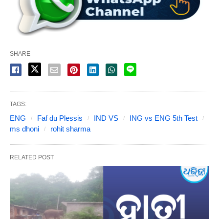
SHARE
TAGS:
ENG
Faf du Plessis
IND VS
ING vs ENG 5th Test
ms dhoni
rohit sharma
RELATED POST