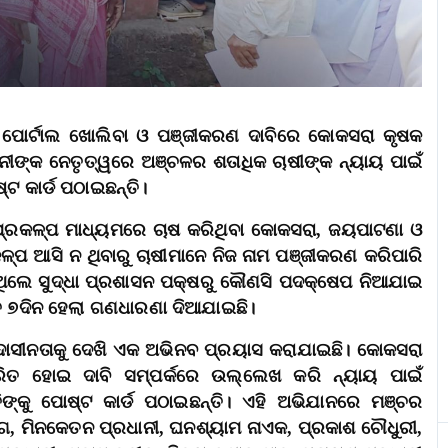
ସ୍‌ ପୋର୍ଟାଲ ଖୋଲିବା ଓ ପଞ୍ଜୀକରଣ ଦାବିରେ କୋକସରା କୃଷକ
ନୀଙ୍କ ନେତୃତ୍ୱରେ ଅଞ୍ଚଳର ଶତାଧିକ ଚାଷୀଙ୍କ ନ୍ୟାୟ ପାଇଁ
୍ଟ କାର୍ଡ ପଠାଇଛନ୍ତି।
ପ୍ରକଳ୍ପ ମାଧ୍ୟମରେ ଚାଷ କରିଥିବା କୋକସରା, ଜୟପାଟଣା ଓ
ିକଳ୍ପ ଆସି ନ ଥିବାରୁ ଚାଷୀମାନେ ନିଜ ନାମ ପଞ୍ଜୀକରଣ କରିପାରି
ଇଥିଲେ ସୁଦ୍ଧା ପ୍ରଶାସନ ପକ୍ଷରୁ କୌଣସି ପଦକ୍ଷେପ ନିଆଯାଇ
ଗତ ୭ଦିନ ହେଲା ଗଣଧାରଣା ଦିଆଯାଇଛି।
ସୀନତାକୁ ଦେଖି ଏକ ଅଭିନବ ପ୍ରୟାସ କରାଯାଇଛି। କୋକସରା
ିତ ହୋଇ ଦାବି ସମ୍ପର୍କରେ ଉଲ୍ଲେଖ କରି ନ୍ୟାୟ ପାଇଁ
ିଙ୍କୁ ପୋଷ୍ଟ କାର୍ଡ ପଠାଇଛନ୍ତି। ଏହି ଅଭିଯାନରେ ମଞ୍ଚର
ାଗ, ମିନକେତନ ପ୍ରଧାନୀ, ଘନଶ୍ୟାମ ନାଏକ, ପ୍ରକାଶ ଚୌଧୁରୀ,