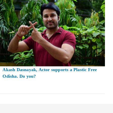
Akash Dasnayak, Actor supports a Plastic Free
Odisha. Do you?