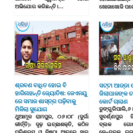
ଅଭିଯୋଗ କରିଛନ୍ତି।…
ଖୋଜାଖୋଜି ପର
ଶ୍ରବଣ ବାଧିତ ହୋଇ ବି
ସଟ୍ଟା ଆଡ୍ଡା
ହାରିନାହାନ୍ତି ଜ୍ୟୋତିଷ: ଜେଏନୟୁ
ଜିଲାପାଳଙ୍କ ଚ
ରେ ସମାଜ ଶାସ୍ତ୍ର ପଢ଼ିବାକୁ
କୋର୍ଟ ଚାଲାଣ
ମିଳିଲା ସୁଯୋଗ
ଡୁଙ୍ଗୁରିପାଲି,୬।
ଥୁଆମୂଳ ରାମପୁର, ୦୬।୦୮ (ଦୁର୍ଗା
ସୁବର୍ଣ୍ଣପୁର ଜ
କୀର୍ତ୍ତି): ଦୃଢ଼ ଇଚ୍ଛାଶକ୍ତି, କଠିନ
ବ୍ଲକ ଗୋଷ୍
ପରିଶ୍ରମ ଓ ନିଷ୍ଠା ଆଗରେ ହାର
କେନ୍ଦ୍ରକୁ ଗୁ