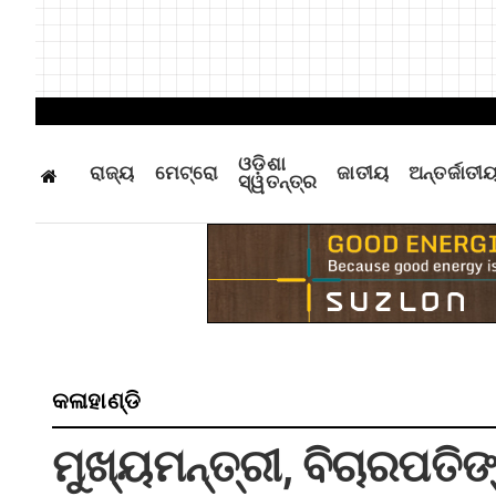
ଓଡ଼ିଶା
ରାଜ୍ୟ
ମେଟ୍ରୋ
ଜାତୀୟ
ଅନ୍ତର୍ଜାତୀ
ସ୍ୱତନ୍ତ୍ର
କଳାହାଣ୍ଡି
ମୁଖ୍ୟମନ୍ତ୍ରୀ, ବିଚାରପତିଙ