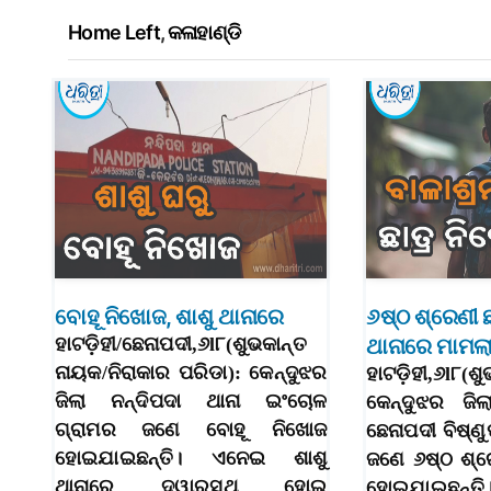
Home Left
,
କଳାହାଣ୍ଡି
ବୋହୂ ନିଖୋଜ, ଶାଶୁ ଥାନାରେ
୬ଷ୍ଠ ଶ୍ରେଣୀ 
ହାଟଡ଼ିହୀ/ଛେନାପଦୀ,୬l୮(ଶୁଭକାନ୍ତ
ଥାନାରେ ମାମଲ
ନାୟକ/ନିରାକାର ପରିଡା): କେନ୍ଦୁଝର
ହାଟଡ଼ିହୀ,୬l୮
ଜିଲା ନନ୍ଦିପଦା ଥାନା ଇଂଚୋଳ
କେନ୍ଦୁଝର ଜିଲା
ଗ୍ରାମର ଜଣେ ବୋହୂ ନିଖୋଜ
ଛେନାପଦୀ ବିଷ୍ଣୁ
ହୋଇଯାଇଛନ୍ତି। ଏନେଇ ଶାଶୁ
ଜଣେ ୬ଷ୍ଠ ଶ୍ର
ଥାନାରେ ଦ୍ୱାରସ୍ଥ ହୋଇ
ହୋଇଯାଇଛନ୍ତି।