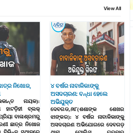
View All
ଛାତ୍ର ନିଖୋଜ,
୪ ବର୍ଷର ନାବାଳିକାଙ୍କୁ
ା
ଅସଦଚାରଣ: ବନ୍ଧା ହେଲେ
(ଶୁଭକାନ୍ତ ନାୟକ):
ଅଭିଯୁକ୍ତ
 ହାଟଡ଼ିହୀ ବ୍ଲକ୍‌
ଦେବଗଡ,୬ା୮(ଶଶାଙ୍କ ଶେଖର
ପ୍ରିୟା ବାଳାଶ୍ରମରୁ
ଝାଙ୍କର): ୪ ବର୍ଷର ନାବାଳିକାଙ୍କୁ
େଣୀ ଛାତ୍ର ନିଖୋଜ
ଅସଦଚାରଣ ଅଭିଯୋଗରେ ଦେବଗଡ଼
 ବିଭିନ୍ନ ସ୍ଥାନରେ
ଥାନା ପୋଲିସ ଗୁରୁବାର