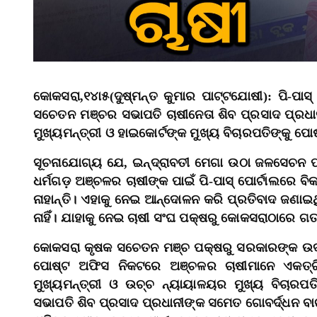
କୋକସରା,୧୪ା୫(ଦୁଷ୍ମନ୍ତ କୁମାର ପାଟ୍ଟଯୋଷୀ): ପି-ପା
ସଚେତନ ମଞ୍ଚର ସଭାପତି ଚାଷୀନେତା ଶିବ ପ୍ରସାଦ ପ୍ରଧା
ମୁଖ୍ୟମନ୍ତ୍ରୀ ଓ ହାଇକୋର୍ଟଙ୍କ ମୁଖ୍ୟ ବିଚାରପତିଙ୍କୁ ପୋଷ
ସୂଚନାଯୋଗ୍ୟ ଯେ, ଇନ୍ଦ୍ରାବତୀ ମେଗା ଉଠା ଜଳସେଚନ 
ଧର୍ମଗଡ଼ ଅଞ୍ଚଳର ଚାଷୀଙ୍କ ପାଇଁ ପି-ପାସ୍‌ ପୋର୍ଟାଲରେ ବ
ନାହାନ୍ତି। ଏହାକୁ ନେଇ ଆନ୍ଦୋଳନ କରି ପ୍ରତିବାଦ ଜଣା
ନାହିଁ। ଯାହାକୁ ନେଇ ଚାଷୀ ସଂଘ ପକ୍ଷରୁ କୋକସରାଠାରେ 
କୋକସରା କୃଷକ ସଚେତନ ମଞ୍ଚ ପକ୍ଷରୁ ସରକାରଙ୍କ ଉଦା
ପୋଷ୍ଟ ଅଫିସ ନିକଟରେ ଅଞ୍ଚଳର ଚାଷୀମାନେ ଏକତ୍ର
ମୁଖ୍ୟମନ୍ତ୍ରୀ ଓ ଉଚ୍ଚ ନ୍ୟାୟାଳୟର ମୁଖ୍ୟ ବିଚାରପତ
ସଭାପତି ଶିବ ପ୍ରସାଦ ପ୍ରଧାନୀଙ୍କ ସମେତ ଗୋବର୍ଦ୍ଧନ ବ