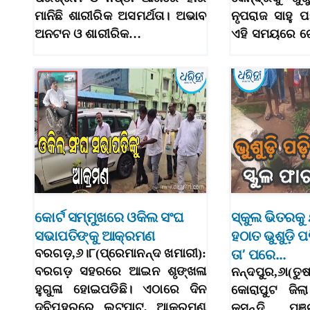
ମାନିଛି ଶାରୀରିକ ଅସମର୍ଥତା। ଅଭାବ
ନୃପରାଜ ସାହୁ ପ
ଅନଟନ ଓ ଶାରୀରିକ…
ଏହି ସମୟରେ ଗ
କୋର୍ଟ ସମ୍ମୁଖରେ ଓକିଲ ସଂଘ
ସ୍କୁଲ ଭିତରକୁ
ସଭାପତିଙ୍କୁ ଆକ୍ରମଣ
ହଠାତ ଭୁଶୁଡ଼ି 
ବରଗଡ଼,୬।୮(ପ୍ରେମାନନ୍ଦ ଖମାରୀ):
ତା’ ପରେ…
ବରଗଡ଼ ସହରରେ ଆଇନ ଶୃଙ୍ଖଳା
ନନ୍ଦପୁର,୬ା(ତୁଷ
ହୁଗୁଳା ହୋଇପଡିଛି। ଏଠାରେ ଦିନ
କୋରାପୁଟ ଜିଲା
ଦ୍ବିପହରରେ ଲୁଟପାଟ, ଆକ୍ରମଣ
କସନ୍ଦି ପଞ୍