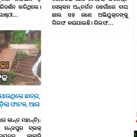
ରିଦର୍ଶନ କରିଥିଲେ।
ସେକ୍ସନ ଅନ୍ତର୍ଗତ ଡହଗାଁରେ ବାଘ
ୋଷ୍ଠୀ…
ଛାଲ ସହ ଜଣେ ଅଭିଯୁକ୍ତଙ୍କୁ
ଗିରଫ କରାଯାଇଛି। ଗିରଫ…
 ଯାଉଥିଲେ ଛାତ୍ର,
ପଡ଼ିଲା ଫାଟକ, ଆଉ
ାର କାନ୍ତ ମହାନ୍ତି):
 ନନ୍ଦପୁର ବ୍ଲକ୍‌
ଚାୟତର କାଲାଡି