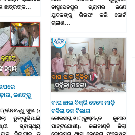
େ ଛାତ୍ରଙ୍କ…
ବାସୁଦେବପୁର ଗ୍ରାମର ଜଣେ
ଯୁବକଙ୍କୁ ଗିରଫ କରି କୋର୍ଟ
ଚାଲାଣ…
 ଉପରେ
ଢ଼ାଉ, ଜଣଙ୍କୁ
ବାଘ ଛାଲ ବିକ୍ରି ବେଳେ ମାଡ଼ି
ବସିଲା ବନ ବିଭାଗ
୮(ଦୀନବନ୍ଧୁ ସୁନା ):
ିଲା ଡୁଙ୍ଗୁରିପାଲି
କୋକସରା,୬।୮(ଦୁଷ୍ମନ୍ତ କୁମାର
ଠୀ ସ୍ବାସ୍ଥ୍ୟ
ପାଟ୍ଟଯୋଷୀ): କଳାହାଣ୍ଡି ଜିଲା
ରୁବାର ଜିଲାପାଳ ଡ଼
କୋକସରା ଥାନା ବେହେରା ଫରେଷ୍ଟ