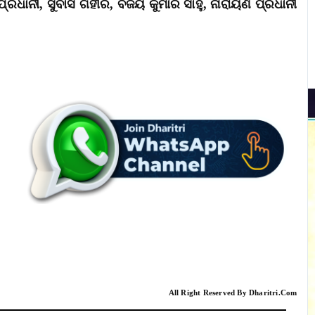
୍ରଧାନୀ, ସୁବାସ ଗହୀର, ବିଜୟ କୁମାର ସାହୁ, ନାରାୟଣ ପ୍ରଧାନୀ
All Right Reserved By Dharitri.Com