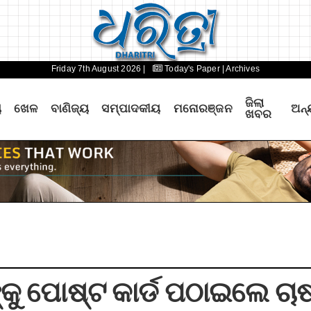
Friday 7th August 2026 |
Today's Paper
| Archives
ଜିଲା
ୟ
ଖେଳ
ବାଣିଜ୍ୟ
ସମ୍ପାଦକୀୟ
ମନୋରଞ୍ଜନ
ଅନ୍
ଖବର
୍କୁ ପୋଷ୍ଟ କାର୍ଡ ପଠାଇଲେ ଚାଷ