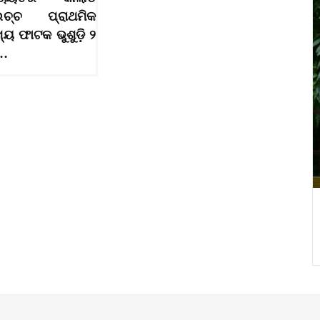
ଚ୍ଚ ପ୍ରାଥମିକ
୍ୟ ଫାଟକ ଭୁଶୁଡ଼ି ୨
ର…