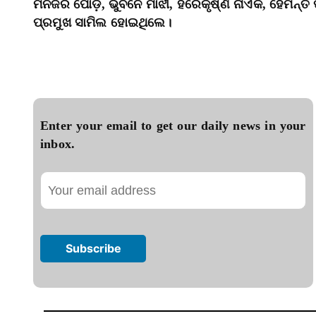
ମନିଜର ପୋଡ଼, ଭୁବନେ ମାଝୀ, ହରେକୃଷ୍ଣ ନାଏକ, ହେମନ୍ତ ପ
ପ୍ରମୁଖ ସାମିଲ ହୋଇଥିଲେ।
Enter your email to get our daily news in your
inbox.