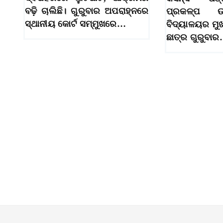
ବଢ଼ି ଚାଲିଛି। ଗୁରୁବାର ଅପରାହ୍ନରେ
ପ୍ରକଳ୍ପ ଉ
ସ୍ଥାନୀୟ କୋର୍ଟ ସମ୍ମୁଖରେ…
ବିଦ୍ୟାଳୟର ମୁଖ
ଛାତ୍ର ଗୁରୁବା