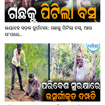
ଭୟାବହ ସଡ଼କ ଦୁର୍ଘଟଣା: ଗଛକୁ ପିଟିଲା ବସ୍‌, ଆଉ
ତା’ପରେ..