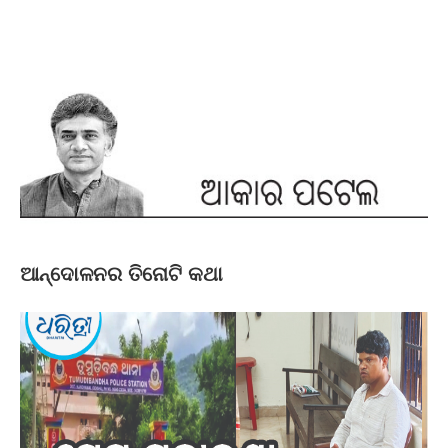
ଆନ୍ଦୋଳନର ତିନୋଟି କଥା