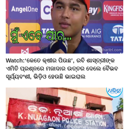
Watch:‘କେତେ କ୍ଷୀର ପିଉଛ’, ରବି ଶାସ୍ତ୍ରୀଙ୍କ
ଏମିତି ପ୍ରଶ୍ନରେ ମଜାଦାର ଉତ୍ତର ଦେଲେ ବୈଭବ
ସୂର୍ଯ୍ୟବଂଶୀ, ଭିଡ଼ିଓ ହେଉଛି ଭାଇରାଲ