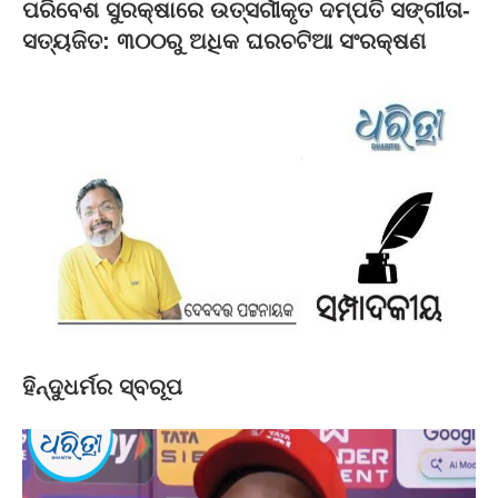
ପରିବେଶ ସୁରକ୍ଷାରେ ଉତ୍ସର୍ଗୀକୃତ ଦମ୍ପତି ସଙ୍ଗୀତା-
ସତ୍ୟଜିତ: ୩୦୦ରୁ ଅଧିକ ଘରଚଟିଆ ସଂରକ୍ଷଣ
ହିନ୍ଦୁଧର୍ମର ସ୍ବରୂପ