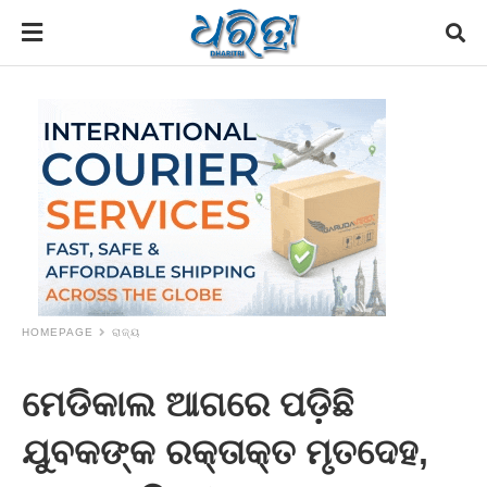
HOMEPAGE
ରାଜ୍ୟ
ମେଡିକାଲ ଆଗରେ ପଡ଼ିଛି
ଯୁବକଙ୍କ ରକ୍ତାକ୍ତ ମୃତଦେହ,