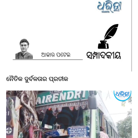
ନୈତିକ ଦୁର୍ବଳତାର ପ୍ରତୀକ