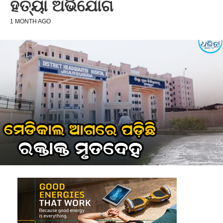
ହତ୍ୟା ଅଭିଯୋଗ
1 MONTH AGO