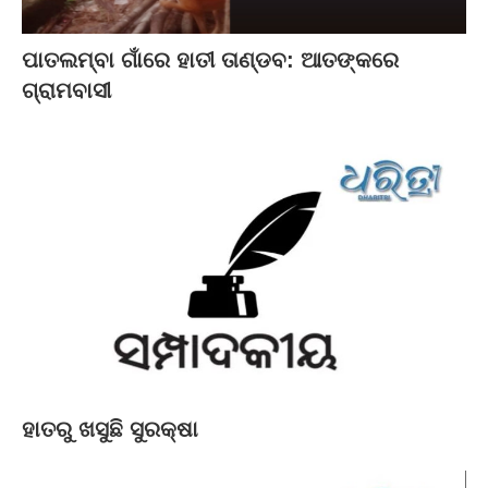
ପାତଲମ୍ବା ଗାଁରେ ହାତୀ ତାଣ୍ଡବ: ଆତଙ୍କରେ
ଗ୍ରାମବାସୀ
ହାତରୁ ଖସୁଛି ସୁରକ୍ଷା