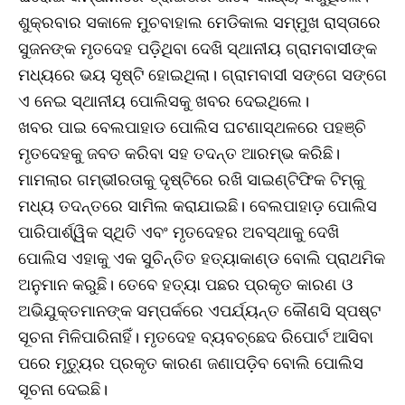
ଶୁକ୍ରବାର ସକାଳେ ମୁଚବାହାଲ ମେଡିକାଲ ସମ୍ମୁଖ ରାସ୍ତାରେ
ସୁଜନଙ୍କ ମୃତଦେହ ପଡ଼ିଥିବା ଦେଖି ସ୍ଥାନୀୟ ଗ୍ରାମବାସୀଙ୍କ
ମଧ୍ୟରେ ଭୟ ସୃଷ୍ଟି ହୋଇଥିଲା। ଗ୍ରାମବାସୀ ସଙ୍ଗେ ସଙ୍ଗେ
ଏ ନେଇ ସ୍ଥାନୀୟ ପୋଲିସକୁ ଖବର ଦେଇଥିଲେ।
ଖବର ପାଇ ବେଲପାହାଡ ପୋଲିସ ଘଟଣାସ୍ଥଳରେ ପହଞ୍ଚି
ମୃତଦେହକୁ ଜବତ କରିବା ସହ ତଦନ୍ତ ଆରମ୍ଭ କରିଛି।
ମାମଲାର ଗମ୍ଭୀରତାକୁ ଦୃଷ୍ଟିରେ ରଖି ସାଇଣ୍ଟିଫିକ ଟିମ୍‌କୁ
ମଧ୍ୟ ତଦନ୍ତରେ ସାମିଲ କରାଯାଇଛି। ବେଲପାହାଡ଼ ପୋଲିସ
ପାରିପାର୍ଶ୍ୱିକ ସ୍ଥିତି ଏବଂ ମୃତଦେହର ଅବସ୍ଥାକୁ ଦେଖି
ପୋଲିସ ଏହାକୁ ଏକ ସୁଚିନ୍ତିତ ହତ୍ୟାକାଣ୍ଡ ବୋଲି ପ୍ରାଥମିକ
ଅନୁମାନ କରୁଛି। ତେବେ ହତ୍ୟା ପଛର ପ୍ରକୃତ କାରଣ ଓ
ଅଭିଯୁକ୍ତମାନଙ୍କ ସମ୍ପର୍କରେ ଏପର୍ଯ୍ୟନ୍ତ କୌଣସି ସ୍ପଷ୍ଟ
ସୂଚନା ମିଳିପାରିନାହିଁ। ମୃତଦେହ ବ୍ୟବଚ୍ଛେଦ ରିପୋର୍ଟ ଆସିବା
ପରେ ମୃତ୍ୟୁର ପ୍ରକୃତ କାରଣ ଜଣାପଡ଼ିବ ବୋଲି ପୋଲିସ
ସୂଚନା ଦେଇଛି।