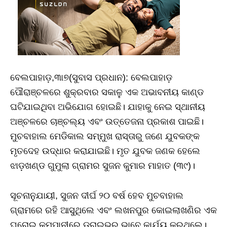
ବେଲପାହାଡ଼,୩ା୭(ସୁବାସ ପ୍ରଧାନ): ବେଲପାହାଡ଼
ପୌରାଞ୍ଚଳରେ ଶୁକ୍ରବାର ସକାଳୁ ଏକ ଅଭାବନୀୟ କାଣ୍ଡ
ଘଟିଯାଇଥିବା ଅଭିଯୋଗ ହୋଇଛି। ଯାହାକୁ ନେଇ ସ୍ଥାନୀୟ
ଅଞ୍ଚଳରେ ଚାଞ୍ଚଲ୍ୟ ଏବଂ ଉତ୍ତେଜନା ପ୍ରକାଶ ପାଇଛି।
ମୁଚବାହାଲ ମେଡିକାଲ ସମ୍ମୁଖ ରାସ୍ତାରୁ ଜଣେ ଯୁବକଙ୍କ
ମୃତଦେହ ଉଦ୍ଧାର କରାଯାଇଛି। ମୃତ ଯୁବକ ଜଣକ ହେଲେ
ଝାଡ଼ଖଣ୍ଡ ଗୁମୁଲା ଗ୍ରାମର ସୁଜନ କୁମାର ମାହାତ (୩୯)।
ସୂଚନାନୁଯାୟୀ, ସୁଜନ ଦୀର୍ଘ ୨୦ ବର୍ଷ ହେବ ମୁଚବାହାଲ
ଗ୍ରାମରେ ରହି ଆସୁଥିଲେ ଏବଂ ଲଖନପୁର କୋଇଲାଖଣିର ଏକ
ଘରୋଇ କମ୍ପାନୀରେ ଡ୍ରାଇଭର ଭାବେ କାର୍ଯ୍ୟ କରୁଥିଲେ।