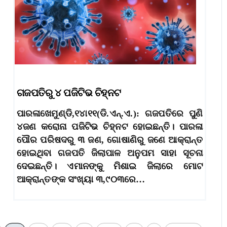
ଗଜପତିରୁ ୪ ପଜିଟିଭ ଚିହ୍ନଟ
ପାରଳାଖେମୁଣ୍ଡି,୧୪ା୧୧(ଡି.ଏନ୍‌.ଏ.): ଗଜପତିରେ ପୁଣି
୪ଜଣ କରୋନା ପଜିଟିଭ ଚିହ୍ନଟ ହୋଇଛନ୍ତି। ପାରଳା
ପୌର ପରିଷଦରୁ ୩ ଜଣ, ଗୋଷାଣିରୁ ଜଣେ ଆକ୍ରାନ୍ତ
ହୋଇଥିବା ଗଜପତି ଜିଲାପାଳ ଅନୁପମ ସାହା ସୂଚନା
ଦେଇଛନ୍ତି। ଏମାନଙ୍କୁ ମିଶାଇ ଜିଲାରେ ମୋଟ
ଆକ୍ରାନ୍ତଙ୍କ ସଂଖ୍ୟା ୩,୯୦୩ରେ…