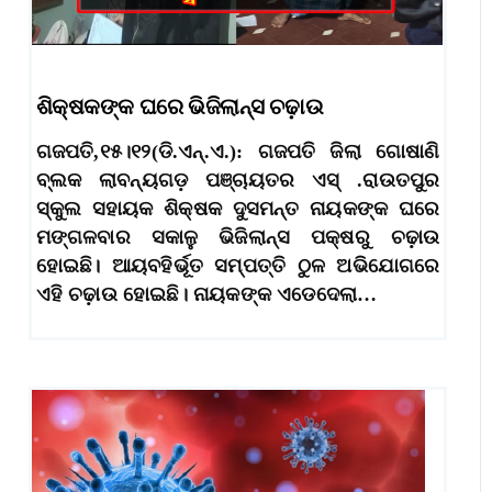
ଶିକ୍ଷକଙ୍କ ଘରେ ଭିଜିଲାନ୍ସ ଚଢ଼ାଉ
ଗଜପତି,୧୫।୧୨(ଡି.ଏନ୍‌.ଏ.): ଗଜପତି ଜିଲା ଗୋଷାଣି
ବ୍ଲକ ଲାବନ୍ୟଗଡ଼ ପଞ୍ଚାୟତର ଏସ୍‌ .ରାଉତପୁର
ସ୍କୁଲ ସହାୟକ ଶିକ୍ଷକ ଦୁସମନ୍ତ ନାୟକଙ୍କ ଘରେ
ମଙ୍ଗଳବାର ସକାଳୁ ଭିଜିଲାନ୍ସ ପକ୍ଷରୁ ଚଢ଼ାଉ
ହୋଇଛି। ଆୟବହିର୍ଭୂତ ସମ୍ପତ୍ତି ଠୁଳ ଅଭିଯୋଗରେ
ଏହି ଚଢ଼ାଉ ହୋଇଛି। ନାୟକଙ୍କ ଏଡେଦେଲା…