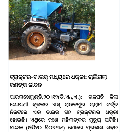
ଟ୍ରାକ୍ଟର-ବାଇକ୍‌ ମଧ୍ୟରେ ଧକ୍କା: ଚାଲିଗଲା
ଜଣଙ୍କ ଜୀବନ
ପାରଳାଖେମୁଣ୍ଡି,୨୦।୧୨(ଡି.ଏନ୍‌.ଏ.): ଗଜପତି ଜିଲା
ଗୋଷାଣୀ ବ୍ଳକର ଏସ୍‌ ରାଉତପୁର ଗ୍ରାମ ଚର୍ଚ୍ଚ
ନିକଟରେ ଏକ ବାଇକ ସହ ଟ୍ରାକ୍ଟରର ଧକ୍କା
ହୋଇଛି। ଏଥିରେ ଜଣେ ମହିଳାଙ୍କର ମୃତ୍ୟୁ ଘଟିଛି।
ବାଇକ (ଓଡି୨୦ ବି୦୭୩୫) ଯୋଗେ ପ୍ରକାଶ ଶବର