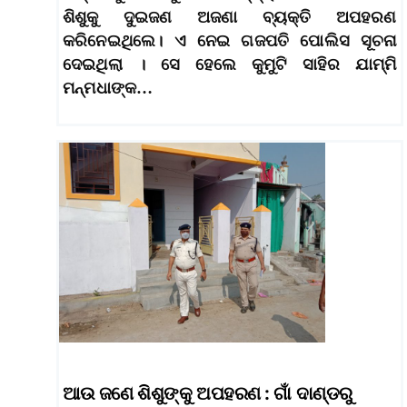
ଶିଶୁକୁ ଦୁଇଜଣ ଅଜଣା ବ୍ୟକ୍ତି ଅପହରଣ
କରିନେଇଥିଲେ। ଏ ନେଇ ଗଜପତି ପୋଲିସ ସୂଚନା
ଦେଇଥିଲା । ସେ ହେଲେ କୁମୁଟି ସାହିର ଯାମ୍ମି
ମନ୍ମଧାଙ୍କ…
ଆଉ ଜଣେ ଶିଶୁଙ୍କୁ ଅପହରଣ : ଗାଁ ଦାଣ୍ଡରୁ