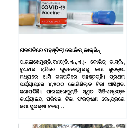
ଗଜପତିରେ ପହଞ୍ଚିଲା କୋଭିଡ୍‌ ଭାକ୍ସିନ୍‌
ପାରଳାଖେମୁଣ୍ଡି,୧୪ା୧(ଡି.ଏନ୍‌.ଏ.)- କୋଭିଡ୍‌ ଭାସ୍କିନ୍‌
ବୁଧବାର ରାତିରେ ଭୁବନେଶ୍ୱରରୁ କଡା ସୁରକ୍ଷା
ମଧ୍ୟରେ ଆସି ଗଜପତିରେ ପହଞ୍ଚତ୍ଛି। ପ୍ରଥମ
ପର୍ଯ୍ୟାୟରେ ୪,୫୦୦ କୋଭିଶିଲ୍ଡ ଟିକା ଆସିଥିବା
ଜଣାପଡିଛି। ପାରଳାଖେମୁଣ୍ଡି ସ୍ଥିତ ସିଡିଏମ୍‌ଓଙ୍କ
କାର୍ଯ୍ୟାଳୟ ପରିସର ଟିକା ସଂରକ୍ଷଣ କେନ୍ଦ୍ରରେ
କଡା ସୁରକ୍ଷା ବଳୟ…