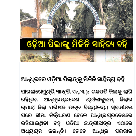
ଆନ୍ଧ୍ରରେ ଓଡ଼ିଆ ପିଲାଙ୍କୁ ମିଳିନି ସାହିତ୍ୟ ବହି
ପାରଳାଖେମୁଣ୍ଡି,୩ା୧(ଡି.ଏନ୍‌.ଏ.): ଗଜପତି ଜିଲାକୁ ଲାଗି
ରହିଥିବା ଆନ୍ଧ୍ରପ୍ରଦେଶ ଶ୍ରୀକାକୁଲମ୍‌ ଜିଲାର
ଚାପାରା ଜିଲା ପରିଷଦ ଉଚ୍ଚ ବିଦ୍ୟାଳୟ। ସ୍ବାଧୀନତା
ପରେ ସୀମା ନିର୍ଦ୍ଧାରଣ ବେଳେ ଆନ୍ଧ୍ରପ୍ରଦେଶରେ
ରହିଯାଇଥିବା ବହୁ ଓଡିଆ ଛାତ୍ରୀଛାତ୍ର ଏଠାରେ
ଅଧ୍ୟୟନ କରନ୍ତି। ତେବେ ଆନ୍ଧ୍ର ସରକାର