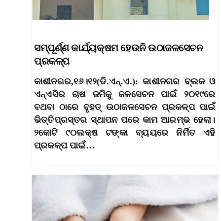
ସମ୍ପୂର୍ଣ୍ଣ କାର୍ଯ୍ୟକ୍ଷମ ହେଉନି ଉଠାଜଳସେଚନ
ପ୍ରକଳ୍ପ
କାଶୀନଗର,୧୬।୧୨(ଡି.ଏନ୍‌.ଏ.): କାଶୀନଗର ବ୍ଲକ ଓ
ଏନ୍‌ଏସିର ଚାଷ ଜମିକୁ ଜଳସେଚନ ପାଇଁ ୨୦୧୯ରେ
ବଥବା ଠାରେ ବୃହତ୍‌ ଉଠାଜଳସେଚନ ପ୍ରକଳ୍ପ ପାଇଁ
ଭିତ୍ତିପ୍ରସ୍ତର ସ୍ଥାପନ ପରେ କାମ ଆରମ୍ଭ ହେଲା।
୨କୋଟି ୯୦ଲକ୍ଷ ଟଙ୍କା ବ୍ୟୟରେ ନିର୍ମିତ ଏହି
ପ୍ରକଳ୍ପ ପାଇଁ…