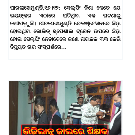
ପାରଳାଖେମୁଣ୍ଡିି,୧୬।୧୨: ସେଲ୍‌ଫି ନିଶା କେତେ ଯେ
ଭୟଙ୍କର ଏଠାରେ ଘଟିଥିବା ଏକ ଘଟଣାରୁ
ଜଣାପଡ଼ୁଛି। ପାରଳାଖେମୁଣ୍ଡି ରେଳଷ୍ଟେସନରେ ଛିଡ଼ା
ହୋଇଥିବା କୋଭିଡ୍‌ ସ୍ପେଶାଲ ଟ୍ରେନ ଉପରେ ଛିଡ଼ା
ହୋଇ ସେଲ୍‌ଫି ନେବାବେଳେ ଜଣେ ନାବାଳକ ୩୩ କେଭି
ବିଦ୍ୟୁତ ତାର ସଂସ୍ପର୍ଶରେ…