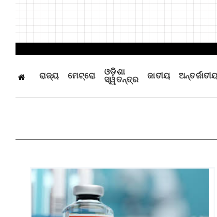
ଓଡ଼ିଶା
ରାଜ୍ୟ
ମେଟ୍ରୋ
ଜାତୀୟ
ଅନ୍ତର୍ଜାତୀ
ସ୍ୱତନ୍ତ୍ର