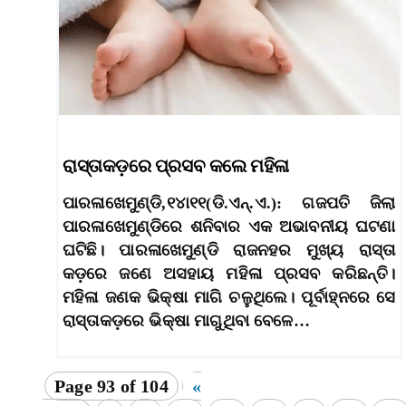
ରାସ୍ତାକଡ଼ରେ ପ୍ରସବ କଲେ ମହିଳା
ପାରଳାଖେମୁଣ୍ଡି,୧୪ା୧୧(ଡି.ଏନ୍‌.ଏ.): ଗଜପତି ଜିଲା
ପାରଳାଖେମୁଣ୍ଡିରେ ଶନିବାର ଏକ ଅଭାବନୀୟ ଘଟଣା
ଘଟିଛି। ପାରଳାଖେମୁଣ୍ଡି ରାଜନହର ମୁଖ୍ୟ ରାସ୍ତା
କଡ଼ରେ ଜଣେ ଅସହାୟ ମହିଳା ପ୍ରସବ କରିଛନ୍ତି।
ମହିଳା ଜଣକ ଭିକ୍ଷା ମାଗି ଚଳୁଥିଲେ। ପୂର୍ବାହ୍ନରେ ସେ
ରାସ୍ତାକଡ଼ରେ ଭିକ୍ଷା ମାଗୁଥିବା ବେଳେ…
Page 93 of 104
«