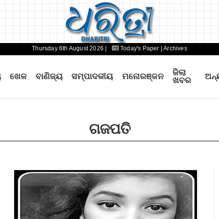
Thursday 6th August 2026 |
Today's Paper
| Archives
ଜିଲା
ୟ
ଖେଳ
ବାଣିଜ୍ୟ
ସମ୍ପାଦକୀୟ
ମନୋରଞ୍ଜନ
ଅନ୍
ଖବର
ଗଜପତି