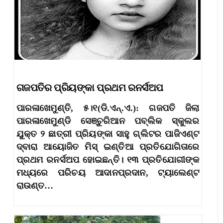
ଗଜପତିର ପ୍ରିୟଙ୍କା ପ୍ରଥମ ରନର୍ସଅପ
ପାରଳାଖେମୁଣ୍ତି, ୫।୧(ଡି.ଏନ୍‌.ଏ.): ଗଜପତି ଜିଲା
ପାରଳାଖେମୁଣ୍ଡି ସେଞ୍ଚୁରିଆନ ପବ୍ଲିକ ସ୍କୁଲର
ଯୁକ୍ତ ୨ ଛାତ୍ରୀ ପ୍ରିୟଙ୍କା ସାହୁ ଗ୍ଲିଟର ପାଜିଏଣ୍ଟ
ଦ୍ବାରା ଆୟୋଜିତ ମିସ୍‌ ଇଣ୍ତିଆ ପ୍ରତିଯୋଗିତାରେ
ପ୍ରଥମ ରନର୍ସଅପ ହୋଇଛନ୍ତି। ୧୩ ପ୍ରତିଯୋଗୀଙ୍କ
ମଧ୍ୟରେ ପରିଚୟ ଆଦାନପ୍ରଦାନ, ଟ୍ୟାଲେଣ୍ଟ
ରାଉଣ୍ତ…