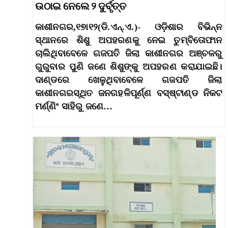
ଉଠାଇ ନେଲେ ୨ ଦୁର୍ବୃତ୍ତ
କାଶୀନଗର,୧୭ା୧୨(ଡି.ଏନ୍‌.ଏ.)- ଓଡ଼ିଶାର ବିଭିନ୍ନ
ସ୍ଥାନରେ ଶିଶୁ ଅପହରଣକୁ ନେଇ ତୁମ୍ବିତୋଫାନ
ଚାଲିଥିବାବେଳେ ଗଜପତି ଜିଲା କାଶୀନଗର ଅଞ୍ଚଳରୁ
ଗୁରୁବାର ପୁଣି ଜଣେ ଶିଶୁଙ୍କୁ ଅପହରଣ କରାଯାଇଛି।
ଦାଣ୍ଡରେ ଖେଳୁଥିବାବେଳେ ଗଜପତି ଜିଲା
କାଶୀନଗରସ୍ଥିତ ଜନଗହଳିପୂର୍ଣ୍ଣ ବସ୍‌ଷ୍ଟାଣ୍ଡ ନିକଟ
ମର୍ଣ୍ଣିଂ ସାହିରୁ ଜଣେ…