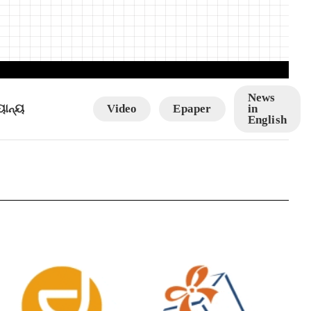
News
ୟାନ୍ୟ
Video
Epaper
in
English