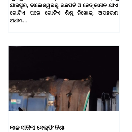
ଯାଜପୁର, ବାଲେଶ୍ୱରରୁ ଗଜପତି ଓ ଢେଙ୍କାନାଳ ଯାଏ
ଗୋଟିଏ ପରେ ଗୋଟିଏ ଶିଶୁ ନିଖୋଜ, ଅପହରଣ
ଅଥବା…
କାଳ ସାଜିଲା ସେଲ୍‌ଫି ନିଶା