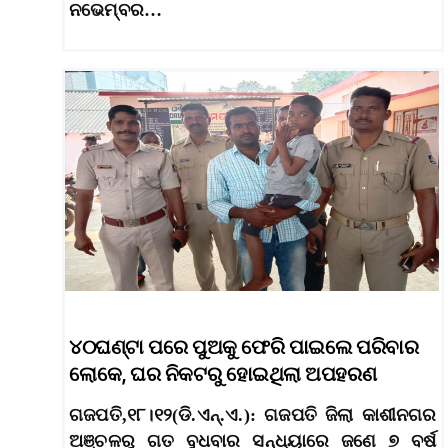
ନଭେମ୍ବର…
୪୦ଘଣ୍ଟା ପରେ ପୁଅକୁ ଫେରି ପାଇଲେ ପରିବାର
ଲୋକେ, ଘର ନିକଟରୁ ହୋଇଥିଲା ଅପହରଣ
ଗଜପତି,୧୮।୧୨(ଡି.ଏନ୍‌.ଏ.): ଗଜପତି ଜିଲା କାଶୀନଗର
ଅଞ୍ଚଳରୁ ଗତ ବୁଧବାର ସନ୍ଧ୍ୟାରେ ଜଣେ ୭ ବର୍ଷ