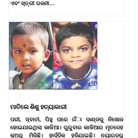
ଏବଂ ସ୍ତ୍ରୀ ରଜନୀ…
ମାତିଲେ ଶିଶୁ ହତ୍ୟାକାରୀ
ପରୀ, ସ୍ବାତୀ, ପିହୁ ପରେ ଗଁା ଦାଣ୍ଡରୁ ନିଖୋଜ
ହୋଇଯାଇଥିଲା କାଳିଆ। ଗୁରୁବାର କାଳିଆର ମୃତଦେହ
କୂଅରୁ ମିଳିଛି। ହାର୍ଦ୍ଦିକ ହଜିଯାଇଛି। ନୟାଗଡ଼ରୁ