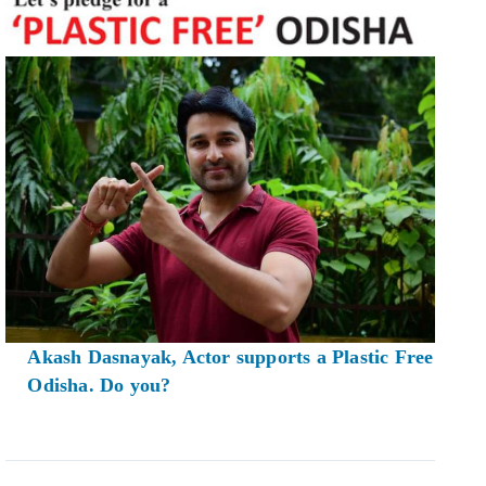
Akash Dasnayak, Actor supports a Plastic Free
Odisha. Do you?