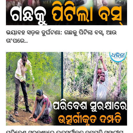
ଭୟାବହ ସଡ଼କ ଦୁର୍ଘଟଣା: ଗଛକୁ ପିଟିଲା ବସ୍‌, ଆଉ
ତା’ପରେ..
ପରିବେଶ ସୁରକ୍ଷାରେ ଉତ୍ସର୍ଗୀକୃତ ଦମ୍ପତି ସଙ୍ଗୀତା-