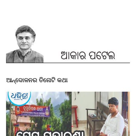
ଆନ୍ଦୋଳନର ତିନୋଟି କଥା