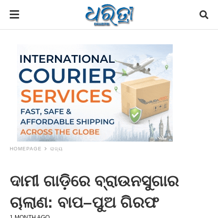
HOMEPAGE
ରାଜ୍ୟ
ଦାମୀ ଗାଡ଼ିରେ ବ୍ରାଉନସୁଗାର
ଚାଲାଣ: ବାପ–ପୁଅ ଗିରଫ
1 MONTH AGO