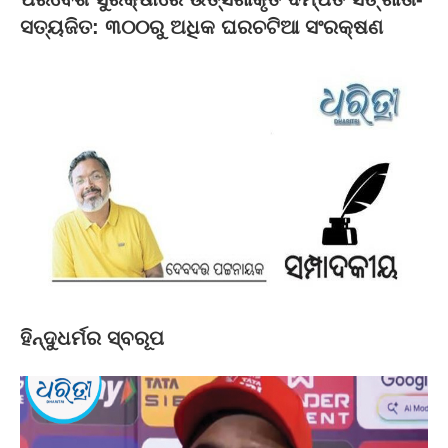
ସତ୍ୟଜିତ: ୩୦୦ରୁ ଅଧିକ ଘରଚଟିଆ ସଂରକ୍ଷଣ
ହିନ୍ଦୁଧର୍ମର ସ୍ବରୂପ