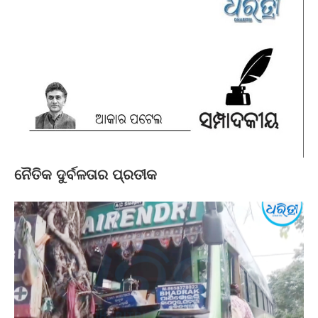
ନୈତିକ ଦୁର୍ବଳତାର ପ୍ରତୀକ