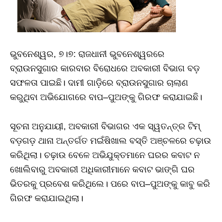
ଭୁବନେଶ୍ୱର, ୭।୭: ରାଜଧାନୀ ଭୁବନେଶ୍ୱରରେ
ବ୍ରାଉନସୁଗାର କାରବାର ବିରୋଧରେ ଅବକାରୀ ବିଭାଗ ବଡ଼
ସଫଳତା ପାଇଛି। ଦାମୀ ଗାଡ଼ିରେ ବ୍ରାଉନସୁଗାର ଚାଲାଣ
କରୁଥିବା ଅଭିଯୋଗରେ ବାପ–ପୁଅଙ୍କୁ ଗିରଫ କରାଯାଇଛି।
ସୂଚନା ଅନୁଯାୟୀ, ଅବକାରୀ ବିଭାଗର ଏକ ସ୍ୱତନ୍ତ୍ର ଟିମ୍‌
ବଡ଼ଗଡ଼ ଥାନା ଅନ୍ତର୍ଗତ ମଇଁଷିଖାଲ ବସ୍ତି ଅଞ୍ଚଳରେ ଚଢ଼ାଉ
କରିଥିଲା। ଚଢ଼ାଉ ବେଳେ ଅଭିଯୁକ୍ତମାନେ ଘରର କବାଟ ନ
ଖୋଲିବାରୁ ଅବକାରୀ ଅଧିକାରୀମାନେ କବାଟ ଭାଙ୍ଗି ଘର
ଭିତରକୁ ପ୍ରବେଶ କରିଥିଲେ। ପରେ ବାପ–ପୁଅଙ୍କୁ କାବୁ କରି
ଗିରଫ କରାଯାଇଥିଲା।