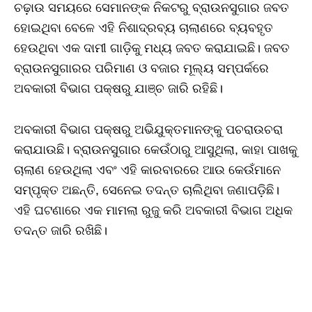
ଚଢ଼ାଉ ସମୟରେ ସେମାନଙ୍କ ନିକଟରୁ ବ୍ରାଉନସୁଗାର ଜବତ
ହୋଇଥିବା ବେଳେ ଏହି ନିଶାଦ୍ରବ୍ୟ ଚାଲାଣରେ ବ୍ୟବହୃତ
ହେଉଥିବା ଏକ ଦାମୀ ଗାଡ଼ିକୁ ମଧ୍ୟ ଜବତ କରାଯାଇଛି। ଜବତ
ବ୍ରାଉନସୁଗାରର ପରିମାଣ ଓ ବଜାର ମୂଲ୍ୟ ସମ୍ପର୍କରେ
ଅବକାରୀ ବିଭାଗ ପକ୍ଷରୁ ଯାଞ୍ଚ ଜାରି ରହିଛି।
ଅବକାରୀ ବିଭାଗ ପକ୍ଷରୁ ଅଭିଯୁକ୍ତମାନଙ୍କୁ ପଚରାଉଚରା
କରାଯାଉଛି। ବ୍ରାଉନସୁଗାର କେଉଁଠାରୁ ଆସୁଥିଲା, କାହା ପାଖକୁ
ଚାଲାଣ ହେଉଥିଲା ଏବଂ ଏହି କାରବାରରେ ଆଉ କେଉଁମାନେ
ସମ୍ପୃକ୍ତ ଅଛନ୍ତି, ସେନେଇ ତଦନ୍ତ ଚାଲିଥିବା ଜଣାପଡ଼ିଛି।
ଏହି ଘଟଣାରେ ଏକ ମାମଲା ରୁଜୁ କରି ଅବକାରୀ ବିଭାଗ ଅଧିକ
ତଦନ୍ତ ଜାରି ରଖିଛି।