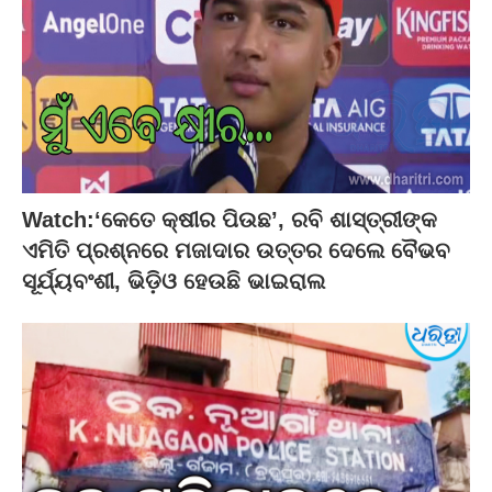
Watch:‘କେତେ କ୍ଷୀର ପିଉଛ’, ରବି ଶାସ୍ତ୍ରୀଙ୍କ
ଏମିତି ପ୍ରଶ୍ନରେ ମଜାଦାର ଉତ୍ତର ଦେଲେ ବୈଭବ
ସୂର୍ଯ୍ୟବଂଶୀ, ଭିଡ଼ିଓ ହେଉଛି ଭାଇରାଲ