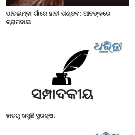
ପାତଲମ୍ବା ଗାଁରେ ହାତୀ ତାଣ୍ଡବ: ଆତଙ୍କରେ
ଗ୍ରାମବାସୀ
ହାତରୁ ଖସୁଛି ସୁରକ୍ଷା