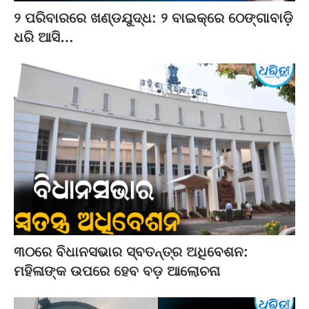
୨ ପରିବାରରେ ଖଣ୍ଡଯୁଦ୍ଧ: ୨ ବାଇକ୍‌ରେ ଠେଙ୍ଗାବାଡ଼ି
ଧରି ଆସି…
୩୦ରେ ବିଧାନସଭାର ସ୍ବତନ୍ତ୍ର ଅଧିବେଶନ:
ମହିଳାଙ୍କ ଉପରେ ହେବ ବଡ଼ ଆଲୋଚନା