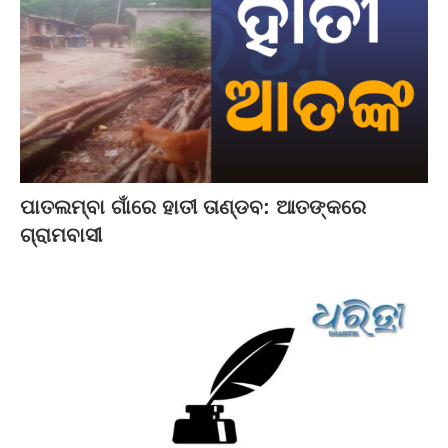
ପାତଲମ୍ବା ଗାଁରେ ହାତୀ ତାଣ୍ଡବ: ଆତଙ୍କରେ
ଗ୍ରାମବାସୀ