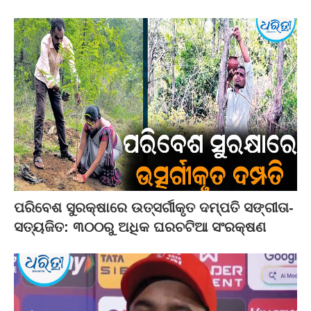
ପରିବେଶ ସୁରକ୍ଷାରେ ଉତ୍ସର୍ଗୀକୃତ ଦମ୍ପତି ସଙ୍ଗୀତା-
ସତ୍ୟଜିତ: ୩୦୦ରୁ ଅଧିକ ଘରଚଟିଆ ସଂରକ୍ଷଣ