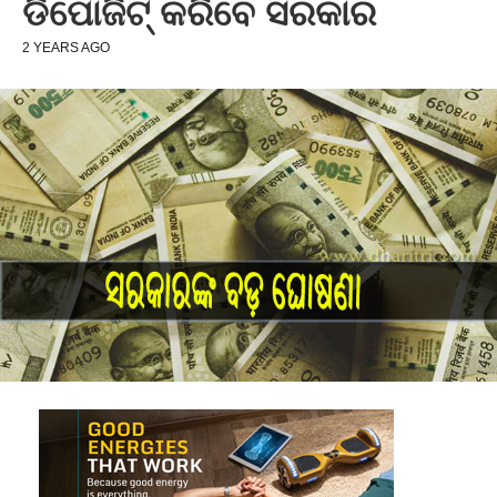
ଡିପୋଜିଟ୍‌ କରିବେ ସରକାର
2 YEARS AGO