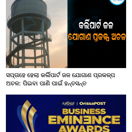
ସପ୍ତାହେ ହେଲା କର୍ଲିପାର୍ଟ ଜଳ ଯୋଗାଣ ପ୍ରକଳ୍ପ
ଅଚଳ: ପିଇବା ପାଣି ପାଇଁ ହନ୍ତସନ୍ତ