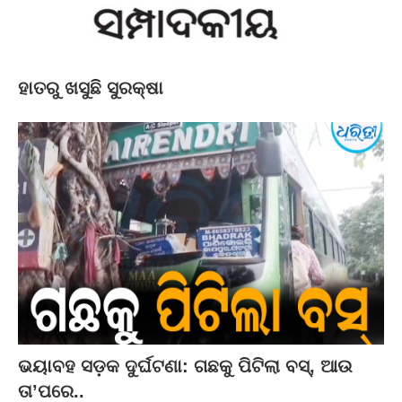
ହାତରୁ ଖସୁଛି ସୁରକ୍ଷା
ଭୟାବହ ସଡ଼କ ଦୁର୍ଘଟଣା: ଗଛକୁ ପିଟିଲା ବସ୍‌, ଆଉ
ତା’ପରେ..