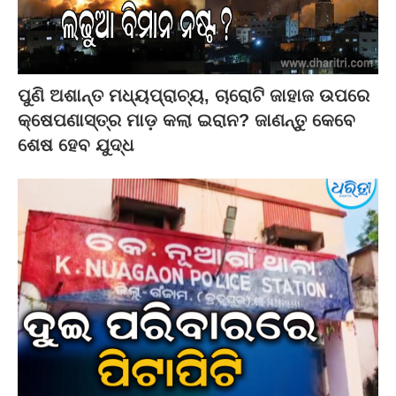
ପୁଣି ଅଶାନ୍ତ ମଧ୍ୟପ୍ରାଚ୍ୟ, ଚାରୋଟି ଜାହାଜ ଉପରେ
କ୍ଷେପଣାସ୍ତ୍ର ମାଡ଼ କଲା ଇରାନ? ଜାଣନ୍ତୁ କେବେ
ଶେଷ ହେବ ଯୁଦ୍ଧ