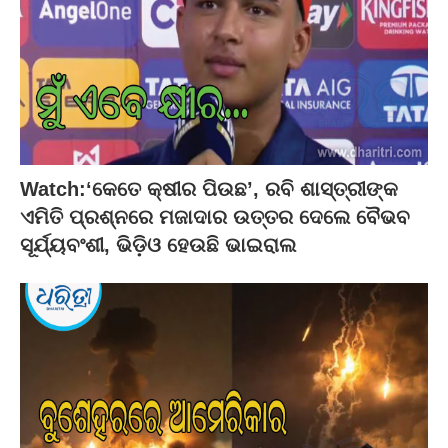
Watch:‘କେତେ କ୍ଷୀର ପିଉଛ’, ରବି ଶାସ୍ତ୍ରୀଙ୍କ
ଏମିତି ପ୍ରଶ୍ନରେ ମଜାଦାର ଉତ୍ତର ଦେଲେ ବୈଭବ
ସୂର୍ଯ୍ୟବଂଶୀ, ଭିଡ଼ିଓ ହେଉଛି ଭାଇରାଲ