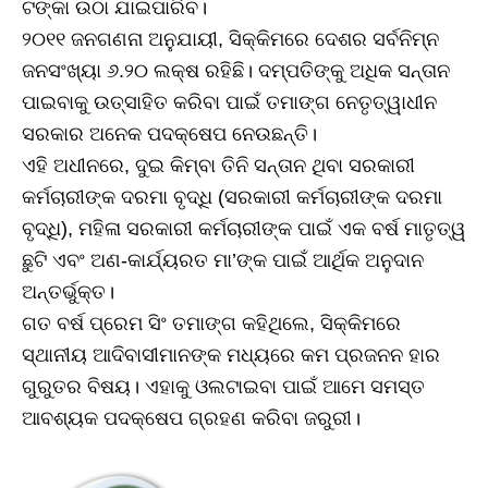
ଟଙ୍କା ଉଠା ଯାଇପାରିବ।
୨୦୧୧ ଜନଗଣନା ଅନୁଯାୟୀ, ସିକ୍କିମରେ ଦେଶର ସର୍ବନିମ୍ନ
ଜନସଂଖ୍ୟା ୬.୨୦ ଲକ୍ଷ ରହିଛି। ଦମ୍ପତିଙ୍କୁ ଅଧିକ ସନ୍ତାନ
ପାଇବାକୁ ଉତ୍ସାହିତ କରିବା ପାଇଁ ତମାଙ୍ଗ ନେତୃତ୍ୱାଧୀନ
ସରକାର ଅନେକ ପଦକ୍ଷେପ ନେଉଛନ୍ତି।
ଏହି ଅଧୀନରେ, ଦୁଇ କିମ୍ବା ତିନି ସନ୍ତାନ ଥିବା ସରକାରୀ
କର୍ମଚାରୀଙ୍କ ଦରମା ବୃଦ୍ଧି (ସରକାରୀ କର୍ମଚାରୀଙ୍କ ଦରମା
ବୃଦ୍ଧି), ମହିଳା ସରକାରୀ କର୍ମଚାରୀଙ୍କ ପାଇଁ ଏକ ବର୍ଷ ମାତୃତ୍ୱ
ଛୁଟି ଏବଂ ଅଣ-କାର୍ଯ୍ୟରତ ମା’ଙ୍କ ପାଇଁ ଆର୍ଥିକ ଅନୁଦାନ
ଅନ୍ତର୍ଭୁକ୍ତ।
ଗତ ବର୍ଷ ପ୍ରେମ ସିଂ ତମାଙ୍ଗ କହିଥିଲେ, ସିକ୍କିମରେ
ସ୍ଥାନୀୟ ଆଦିବାସୀମାନଙ୍କ ମଧ୍ୟରେ କମ ପ୍ରଜନନ ହାର
ଗୁରୁତର ବିଷୟ। ଏହାକୁ ଓଲଟାଇବା ପାଇଁ ଆମେ ସମସ୍ତ
ଆବଶ୍ୟକ ପଦକ୍ଷେପ ଗ୍ରହଣ କରିବା ଜରୁରୀ।