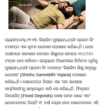
ଗ୍ୟାଙ୍ଗଟକ୍‌,୧୧।୩: ସିକ୍କିମ ମୁଖ୍ୟମନ୍ତ୍ରୀ ପ୍ରେମ ସିଂ
ତମାଙ୍ଗ ଏକ ନୂତନ ଯୋଜନା ଘୋଷଣା କରିଛନ୍ତି। ଯାହା
ଅଧୀନରେ ସରକାର ନବଜାତ ଶିଶୁଙ୍କ ନାମରେ ୧୦,୮୦୦
ଟଙ୍କା ଜମା କରିବେ। ରାଜ୍ୟରେ ବିଧାନସଭା ନିର୍ବାଚନ ପୂର୍ବରୁ
ମୁଖ୍ୟମନ୍ତ୍ରୀ ପ୍ରେମ ସିଂ ତମାଙ୍ଗ ‘ସିକ୍କିମ ଶିଶୁ ସମୃଦ୍ଧି
ଯୋଜନା’ (Shishu Samriddhi Yojana) ଘୋଷଣା
କରିଛନ୍ତି। ସୋରେଙ୍ଗ ଜିଲାର ଏକ ‘ଜନ ଭରୋସା
ସମ୍ମିଳନୀ’କୁ ସମ୍ବୋଧିତ କରି ସେ କହିଛନ୍ତି, ଫିକ୍ସଡ
ଡିପୋଜିଟ୍‌ (Fixed Deposits) ଶେଷ ହେବା ପରେ ଏବଂ
ଯେତେବେଳେ ପିଲାଟି ୧୮ ବର୍ଷ ବୟସ ହେବ ସେତେବେଳେ ଏହି