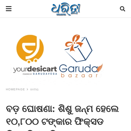
HOMEPAGE
ଜାତୀୟ
ବଡ଼ ଘୋଷଣା: ଶିଶୁ ଜନ୍ମ ହେଲେ
୧୦,୮୦୦ ଟଙ୍କାର ଫିକ୍ସଡ