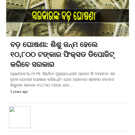
ବଡ଼ ଘୋଷଣା: ଶିଶୁ ଜନ୍ମ ହେଲେ
୧୦,୮୦୦ ଟଙ୍କାର ଫିକ୍ସଡ ଡିପୋଜିଟ୍‌
କରିବେ ସରକାର
ଗ୍ୟାଙ୍ଗଟକ୍‌,୧୧।୩: ସିକ୍କିମ ମୁଖ୍ୟମନ୍ତ୍ରୀ ପ୍ରେମ ସିଂ ତମାଙ୍ଗ ଏକ
ନୂତନ ଯୋଜନା ଘୋଷଣା କରିଛନ୍ତି। ଯାହା ଅଧୀନରେ ସରକାର ନବଜାତ
ଶିଶୁଙ୍କ ନାମରେ ୧୦,୮୦୦ ଟଙ୍କା ଜମା…
2 years ago