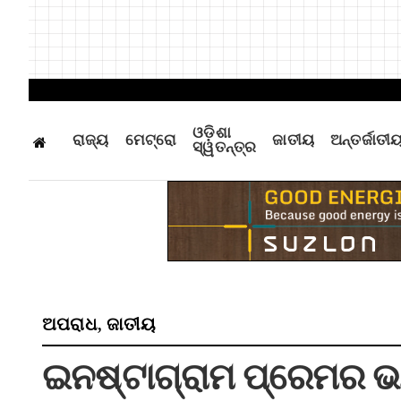
ଓଡ଼ିଶା
ରାଜ୍ୟ
ମେଟ୍ରୋ
ଜାତୀୟ
ଅନ୍ତର୍ଜାତୀ
ସ୍ୱତନ୍ତ୍ର
ଅପରାଧ
ଜାତୀୟ
,
ଇନଷ୍ଟାଗ୍ରାମ ପ୍ରେମର ଭ