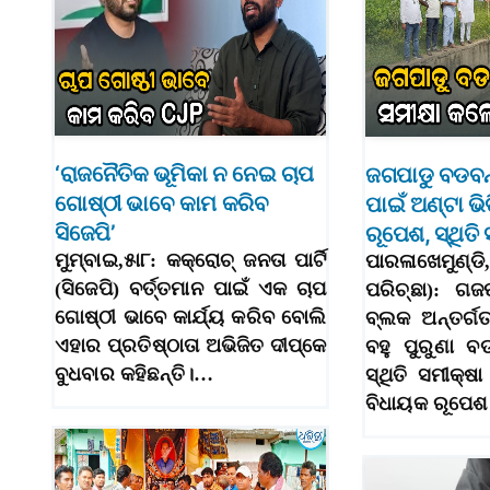
‘ରାଜନୈତିକ ଭୂମିକା ନ ନେଇ ଚାପ
ଜଗପାଡୁ ବଡବନ
ଗୋଷ୍ଠୀ ଭାବେ କାମ କରିବ
ପାଇଁ ଅଣ୍ଟା ଭ
ସିଜେପି’
ରୂପେଶ, ସ୍ଥିତ
ମୁମ୍ବାଇ,୫ା୮: କକ୍‌ରୋଚ୍‌ ଜନତା ପାର୍ଟି
ପାରଳାଖେମୁଣ୍ଡି
(ସିଜେପି) ବର୍ତ୍ତମାନ ପାଇଁ ଏକ ଚାପ
ପରିଚ୍ଛା): ଗଜ
ଗୋଷ୍ଠୀ ଭାବେ କାର୍ଯ୍ୟ କରିବ ବୋଲି
ବ୍ଲକ ଅନ୍ତର୍ଗ
ଏହାର ପ୍ରତିଷ୍ଠାତା ଅଭିଜିତ ଦୀପ୍‌କେ
ବହୁ ପୁରୁଣା 
ବୁଧବାର କହିଛନ୍ତି।…
ସ୍ଥିତି ସମୀକ୍ଷା
ବିଧାୟକ ରୂପେଶ 