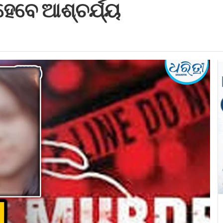
ହେବେ ଆଶ୍ଚର୍ଯ୍ୟ