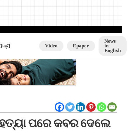
News
ୟାନ୍ୟ
Video
Epaper
in
English
ୁ ହତ୍ୟା ପରେ କବର ଦେଲେ