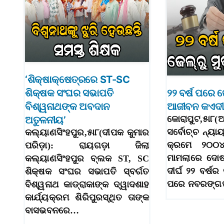
‘ଶିକ୍ଷାକ୍ଷେତ୍ରରେ ST-SC
ଶିକ୍ଷକ ସଂଘର ସଭାପତି
୨୨ ବର୍ଷ ପରେ ଜ
ବିଶ୍ୱନାଥଙ୍କ ଅବଦାନ
ଆଜୀବନ କଏଦୀ ଅ
ଅତୁଳନୀୟ’
କୋରାପୁଟ,୫ା୮(
ସର୍ବୋଚ୍ଚ ନ୍ୟା
କଲ୍ୟାଣସିଂହପୁର,୫ା୮(ଦୀପକ କୁମାର
କ୍ରମେ ୨୦୦
ପରିଡ଼ା): ରାୟଗଡ଼ା ଜିଲା
ମାମଲାରେ ଦୋଷ
କଲ୍ୟାଣସିଂହପୁର ବ୍ଲକ ST, SC
ଦୀର୍ଘ ୨୨ ବର୍ଷ
ଶିକ୍ଷକ ସଂଘର ସଭାପତି ସ୍ବର୍ଗତ
ପରେ ନବରଙ୍ଗ
ବିଶ୍ୱନାଥ କାଡ୍ରାକାଙ୍କ ଦ୍ୱାଦଶାହ
କାର୍ଯ୍ୟକ୍ରମ ଶିରିପୁରସ୍ଥିତ ତାଙ୍କ
ବାସଭବନରେ…