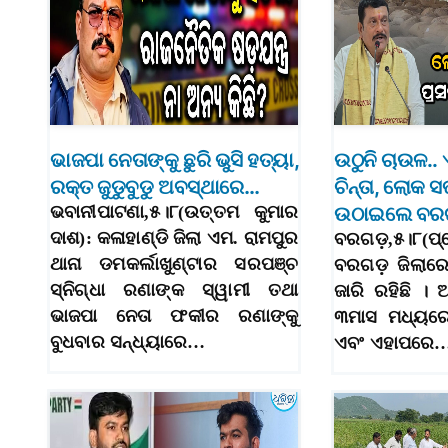
ଭାଜପା ନେତାଙ୍କୁ ଛୁରି ଭୁସି ହତ୍ୟା,
ଉଠୁନି ଚାଉଳ.. 
ରକ୍ତ ଜୁଡୁବୁଡୁ ଅବସ୍ଥାରେ…
ଚିନ୍ତା, ଲୋକ 
ଭବାନୀପାଟଣା,୫।୮(ଉତ୍ତମ କୁମାର
ଉଠାଇଲେ ବରଗ
ଦାଶ): କଳାହାଣ୍ଡି ଜିଲା ଏମ. ରାମପୁର
ବରଗଡ଼,୫।୮(ପ୍
ଥାନା ଡମକର୍ଲାଖୁଣ୍ଟାର ସରପଞ୍ଚ
ବରଗଡ଼ ଜିଲାରେ 
ସ୍ନିଗ୍ଧା ରଣାଙ୍କ ସ୍ୱାମୀ ତଥା
ଜାରି ରହିଛି ।
ଭାଜପା ନେତା ଫକୀର ରଣାଙ୍କୁ
୩ମାସ ମଧ୍ୟର
ବୁଧବାର ସନ୍ଧ୍ୟାରେ…
ଏବଂ ଏହାପରେ