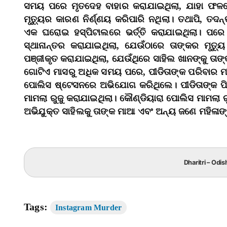
ସମୟ ପରେ ମୃତଦେହ ବାହାର କରାଯାଇଥିଲା, ଯାହା ଫଳରେ
ମୃତ୍ୟୁର କାରଣ ନିର୍ଣ୍ଣୟ କରିପାରି ନଥିଲା। ତଥାପି, ତଦନ୍
ଏକ ଘରୋଇ ହସ୍ପିଟାଲରେ ଭର୍ତ୍ତି କରାଯାଇଥିଲା। ପରେ 
ସ୍ଥାନାନ୍ତର କରାଯାଇଥିଲା, ଯେଉଁଠାରେ ତାଙ୍କର ମୃତ୍ୟ
ପଞ୍ଜୀକୃତ କରାଯାଇଥିଲା, ଯେଉଁଥିରେ ସାହିଲ ଖାନଙ୍କୁ ତାଙ
ଗୋଟିଏ ମାସରୁ ଅଧିକ ସମୟ ପରେ, ପୀଡିତାଙ୍କ ପରିବାର ମ
ପୋଲିସ ଷ୍ଟେସନରେ ଅଭିଯୋଗ କରିଥିଲେ। ପୀଡିତାଙ୍କ 
ମାମଲା ରୁଜୁ କରାଯାଇଥିଲା। କୌଣ୍ଡିୟାରା ପୋଲିସ ମାମଲା ର
ଅଭିଯୁକ୍ତ ସାହିଲକୁ ତାଙ୍କ ମାଆ ଏବଂ ଅନ୍ୟ ଜଣେ ମହିଳାଙ
Dharitri – Odis
Tags:
Instagram Murder