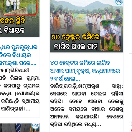
୍ଧର ପୁନରୁଦ୍ଧାର
ିଡିଲେ ବିଧାୟକ
୪୦ ହେକ୍ଟର ଜମିରେ ଲାଗିବ
ି ସମୀକ୍ଷା ପରେ….
ଅଏଲ ପାମ୍‌ ବୃକ୍ଷ, କନ୍ଧମାଳରେ
,୫।୮(ଗିରିଧାରୀ
ପତି ଜିଲାର ଗୁମ୍ମା
୨ ବର୍ଷ ହେଲା…
ତ ଜଗପାଡୁ ଗ୍ରାମର
ଦାରିଙ୍ଗବାଡ଼ି,୫ା୮(ଅରୁଣ ସାହୁ):
ବଡବନ୍ଧ (ପୋଖରୀ)ର
ଦେଶରେ ଖାଇବା ତେଲର ଚାହିଦା
 କରିଛନ୍ତି ସ୍ଥାନୀୟ
ରହିଛି। ତେବେ ଖାଇବା ତେଲକୁ
ପାଣିଗ୍ରାହୀ।…
ଅନେକ ସମୟରେ ବାହାର ଦେଶରୁ
ଆମଦାନୀ କରାଯାଉଛି। ଦେଶରେ
ଚାହିଦା ରହିଥିଲେ ମଧ୍ୟ…