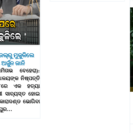
େଲ୍‌ରୁ ମୁକୁଳିଲେ
ର୍ଜୁନ ଜାନି
ଅମିତାଭ ବେହେରା):
ୟାଳୟଙ୍କ ନିଷ୍ପତ୍ତି
୪ରେ ଏକ ହତ୍ୟା
ୀ ସାବ୍ୟସ୍ତ ହୋଇ
ର କାରାଦଣ୍ଡ ଭୋଗିବା
ପୁର…