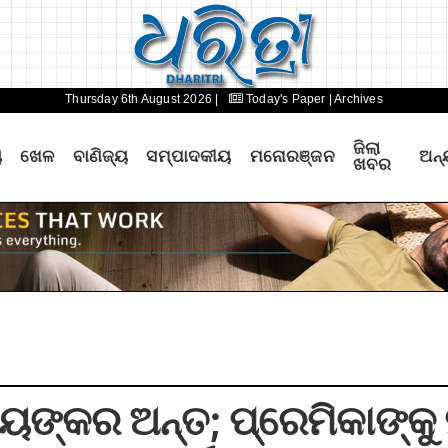
Thursday 6th August 2026 |
Today's Paper
| Archives
ଜିଲା
ୟ
ଖେଳ
ବାଣିଜ୍ୟ
ସମ୍ପାଦକୀୟ
ମନୋରଞ୍ଜନ
ଅନ୍
ଖବର
ୟଙ୍କର ଅନ୍ତ; ପ୍ରେମିକାଙ୍କ