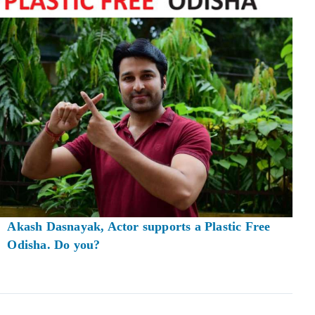
Akash Dasnayak, Actor supports a Plastic Free
Odisha. Do you?