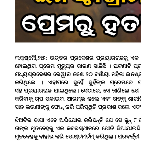
ଲକ୍ଷ୍ନୌ,୨ା୭: ଉତ୍ତର ପ୍ରଦେଶର ପ୍ରୟାଗରାଜରୁ ଏକ ଅ
ହୋଇଥିବା ପ୍ରେମ ମୃତ୍ୟୁର କାରଣ ସାଜିଛି । ଘଟଣାଟି ପ
ମଧ୍ୟପ୍ରଦେଶର ରେୱାର ଜଣେ ୨୦ ବର୍ଷୀୟା ମହିଳା ଇନଷ୍ଟାଗ୍
କରିଥିଲେ । ଏହାପରେ ଦୁହେଁ ଦୁହିଁଙ୍କ ପ୍ରେମରେ
ସହ ପ୍ରୟାଗରାଜ ଯାଇଥିଲେ। ସେଠାରେ, ସେ ଜାଣିଲେ ଯେ “ପ୍ର
କରିବାକୁ ଚାପ ପକାଇବା ଆରମ୍ଭ କଲେ ଏବଂ ତାଙ୍କୁ ଶାରୀରି
ସାନ ଭଉଣୀଙ୍କୁ ଫୋନ୍ କରି ପରିସ୍ଥିତି ପ୍ରକାଶ କଲେ ଏବ
ଝିଅଟିର ବାପା ଏବେ ଅଭିଯୋଗ କରିଛନ୍ତି ଯେ ସେ ଜୁନ୍ ୮ 
ତାଙ୍କ ମୃତଦେହକୁ ଏକ କବରସ୍ଥାନରେ ପୋତି ଦିଆଯାଇଛି। ଜ
ମୃତଦେହକୁ ବାହାର କରି ପୋଷ୍ଟମର୍ଟମ୍ କରିଥିଲା। ପରବର୍ତ୍