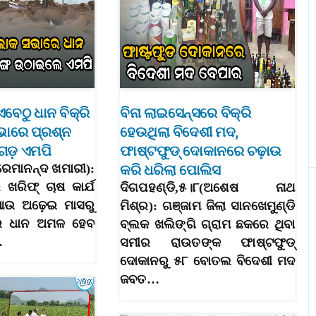
ଏବେଠୁ ଧାନ ବିକ୍ରି
ବିନା ଲାଇସେନ୍ସରେ ବିକ୍ରି
ସଭାରେ ପ୍ରଶ୍ନ
ହେଉଥିଲା ବିଦେଶୀ ମଦ,
ଡ଼ ଏମପି
ଫାଷ୍ଟଫୁଡ୍ ଦୋକାନରେ ଚଢ଼ାଉ
ରେମାନନ୍ଦ ଖମାରୀ):
କରି ଧରିଲା ପୋଲିସ
ଖରିଫ୍‌ ଚାଷ କାର୍ଯ
ଦିଗପହଣ୍ଡି,୫।୮(ଅଶେଷ ନାଥ
 ଆଉ ଅଢ଼େଇ ମାସରୁ
ମିଶ୍ର): ଗଞ୍ଜାମ ଜିଲା ସାନଖେମୁଣ୍ଡି
େ ଧାନ ଅମଳ ହେବ
ବ୍ଲକ ଖଲିଙ୍ଗି ଗ୍ରାମ ଛକରେ ଥିବା
…
ସମୀର ରାଉତଙ୍କ ଫାଷ୍ଟଫୁଡ୍
ଦୋକାନରୁ ୫୮ ବୋତଲ ବିଦେଶୀ ମଦ
ଜବତ…