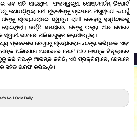
 ଶବ ପଚି ଯାଇଥିଲା। ଫଳସ୍ୱରୂପ, ପୋଷ୍ଟମର୍ଟମ୍ ରିପୋର୍ଟ
ତରୁ ଜଣାପଡ଼ିଥିଲା ​​ଯେ ଯୁବତୀଙ୍କୁ ପ୍ରଥମେ ଅସୁସ୍ଥତା ଯୋଗୁଁ
ତାଙ୍କୁ ପ୍ରୟାଗରାଜର ସ୍ୱରୂପ ରାଣୀ ନେହେରୁ ହସ୍ପିଟାଲକୁ
ୁ ହୋଇଥିଲା। ଭର୍ତ୍ତି ସମୟରେ, ତାଙ୍କୁ ଇକ୍ରା ଖାନ ନାମରେ
୍କ ସ୍ୱାମୀ ଭାବରେ ତାଲିକାଭୁକ୍ତ କରାଯାଇଥିଲା।
ଧ୍ୟ ପ୍ରଦେଶର ରେୱାରୁ ପ୍ରୟାଗରାଜ ଯାତ୍ରା କରିଥିଲେ ଏବଂ
ପିତାଙ୍କ ଅଭିଯୋଗ ଆଧାରରେ ମୋଟ ଆଠ ଜଣଙ୍କ ବିରୁଦ୍ଧରେ
ୁଜୁ କରି ତଦନ୍ତ ଆରମ୍ଭ କରିଛି; ଏହି ପ୍ରକ୍ରିୟାରେ, ସେମାନେ
୍କ ସହିତ ଗିରଫ କରିଛନ୍ତି।
ha’s No.1 Odia Daily