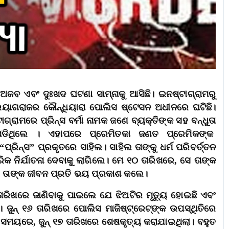
ଜବ ଏବଂ ଦୁଃଖଦ ଘଟଣା ସାମ୍ନାକୁ ଆସିଛି। ଇନଷ୍ଟାଗ୍ରାମରୁ
୍ରୟାଗରାଜର କୌନ୍ଧିୟାରା ପୋଲିସ ଷ୍ଟେସନ ଅଧୀନରେ ଘଟିଛି।
ରାମରେ ପ୍ରିନ୍ସ ବର୍ମା ନାମକ ଜଣେ ବ୍ୟକ୍ତିଙ୍କ ସହ ବନ୍ଧୁତା
 ପଡିଥିଲେ । ଏହାପରେ ପ୍ରେମିତକା ଜଣତ ପ୍ରେମିକଙ୍କ
ିନ୍ସ” ପ୍ରକୃତରେ ସାହିଲ। ସାହିଲ ତାଙ୍କୁ ଧର୍ମ ପରିବର୍ତ୍ତନ
କ ନିର୍ଯାତନା ଦେବାକୁ ଲାଗିଲେ। ମେ ୧୦ ତାରିଖରେ, ସେ ତାଙ୍କ
ଂ ତାଙ୍କ ଜୀବନ ପ୍ରତି ଭୟ ପ୍ରକାଶ କଲେ।
ତାରିଖରେ ଜାଣିବାକୁ ପାଇଲେ ଯେ ଝିଅଟିର ମୃତ୍ୟୁ ହୋଇଛି ଏବଂ
ୁନ୍ ୧୬ ତାରିଖରେ ପୋଲିସ ମାଜିଷ୍ଟ୍ରେଟ୍‌ଙ୍କ ଉପସ୍ଥିତିରେ
ତୀ ସମୟରେ, ଜୁନ୍ ୧୭ ତାରିଖରେ ଶେଷକୃତ୍ୟ କରାଯାଇଥିଲା। ବହୁତ