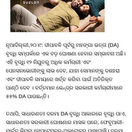
ନୂଆଦିଲ୍ଲୀ,୨୦।୯: ଦୀପାବଳି ପୂର୍ବରୁ ମହଙ୍ଗା ଭତ୍ତା (DA)
ବୃଦ୍ଧି ସମ୍ପର୍କରେ ଏକ ବଡ଼ ଘୋଷଣା ହେବାର ସମ୍ଭାବନା ଅଛି।
ଏହି ବୃଦ୍ଧି ୧୨ ନିୟୁତରୁ ଅଧିକ କର୍ମଚାରୀ ଏବଂ
ପେନସନଭୋଗୀଙ୍କୁ ଲାଭ ଦେବ, ଯାହା ସେମାନଙ୍କୁ ଦଶହରା
ଏବଂ ଦୀପାବଳି ସମୟରେ ଖର୍ଚ୍ଚ କରିବା ପାଇଁ ଅତିରିକ୍ତ
ପାଣ୍ଠି ଦେବ । ବର୍ତ୍ତମାନ କେନ୍ଦ୍ର ସରକାରୀ କର୍ମଚାରୀମାନେ
୫୫% DA ପାଉଛନ୍ତି।
ତଥାପି, ସାଧାରଣତଃ ଦରମା DA ବୃଦ୍ଧି ଆକାରରେ ବୃଦ୍ଧି ପାଏ,
ସାଧାରଣତଃ ସରକାରୀ ଘୋଷଣାର ମାସକ ପରେ, ଫେବୃଆରୀ-
ମାର୍ଚ୍ଚ କିମ୍ବା ସେପ୍ଟେମ୍ବର-ଅକ୍ଟୋବର ପାଖାପାଖି। ଦରମା