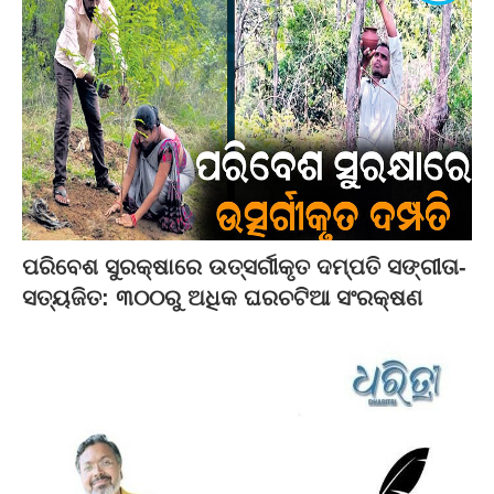
ପରିବେଶ ସୁରକ୍ଷାରେ ଉତ୍ସର୍ଗୀକୃତ ଦମ୍ପତି ସଙ୍ଗୀତା-
ସତ୍ୟଜିତ: ୩୦୦ରୁ ଅଧିକ ଘରଚଟିଆ ସଂରକ୍ଷଣ