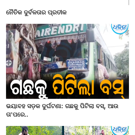
ନୈତିକ ଦୁର୍ବଳତାର ପ୍ରତୀକ
ଭୟାବହ ସଡ଼କ ଦୁର୍ଘଟଣା: ଗଛକୁ ପିଟିଲା ବସ୍‌, ଆଉ
ତା’ପରେ..