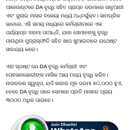
ଆକାଉଣ୍ଟରେ DA ବୃଦ୍ଧି ସହିତ ପ୍ରାପ୍ତ ଦରମାରେ ଜାନୁଆରୀ
ଏବଂ ଜୁଲାଇ ମାସର ବକେୟା ମଧ୍ୟ ଅନ୍ତର୍ଭୁକ୍ତ। ସାମଗ୍ରିକ
ଭାବରେ, ଏହି ସମୟ ମଧ୍ୟରେ କର୍ମଚାରୀମାନେ ଏକ
ପର୍ଯ୍ୟାପ୍ତ ଦରମା ପାଆନ୍ତି, ଯାହା ସେମାନଙ୍କୁ ବୃଦ୍ଧି
ପାଉଥିବା ମୁଦ୍ରାସ୍ଫୀତି ସହିତ ଖାପ ଖୁଆଇବାରେ ଯଥେଷ୍ଟ
ସାହାଯ୍ୟ କରେ।
ଏହା ସ୍ପଷ୍ଟ ଯେ DA ବୃଦ୍ଧି କର୍ମଚାରୀ ଏବଂ
ପେନସନଭୋଗୀଙ୍କ ମାସିକ ଆୟ ମଧ୍ୟ ବୃଦ୍ଧି କରିବ।
ଉଦାହରଣ ସ୍ୱରୂପ, ଯଦି କାହାର ମୂଳ ଦରମା ୫୦,୦୦୦ ହୁଏ,
ତେବେ DA ବୃଦ୍ଧି ପରେ ସେମାନେ ପ୍ରତି ମାସରେ ପ୍ରାୟ
୩୦୦୦ ଅଧିକ ପାଇବେ।