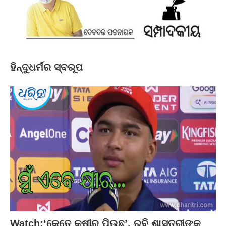
ହିନ୍ଦୁଧର୍ମର ସ୍ବରୂପ
Watch:‘କେତେ କ୍ଷୀର ପିଉଛ’, ରବି ଶାସ୍ତ୍ରୀଙ୍କ