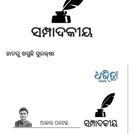
ହାତରୁ ଖସୁଛି ସୁରକ୍ଷା