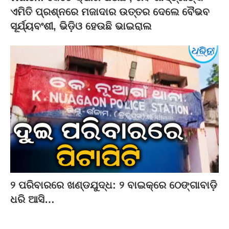
ଏମିତି ପ୍ରଶ୍ନରେ ମଜାଦାର ଉତ୍ତର ଦେଲେ ବୈଭବ
ସୂର୍ଯ୍ୟବଂଶୀ, ଭିଡ଼ିଓ ହେଉଛି ଭାଇରାଲ
୨ ପରିବାରରେ ଖଣ୍ଡଯୁଦ୍ଧ: ୨ ବାଇକ୍‌ରେ ଠେଙ୍ଗାବାଡ଼ି
ଧରି ଆସି…