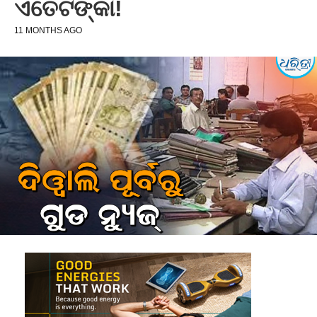
ଏତେଟଙ୍କା!
11 MONTHS AGO