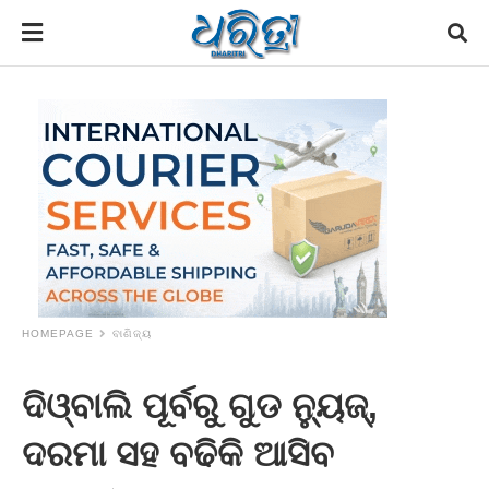
HOMEPAGE
ବାଣିଜ୍ୟ
ଦିଓ୍ବାଲି ପୂର୍ବରୁ ଗୁଡ ନ୍ୟୁଜ୍‌,
ଦରମା ସହ ବଢିକି ଆସିବ