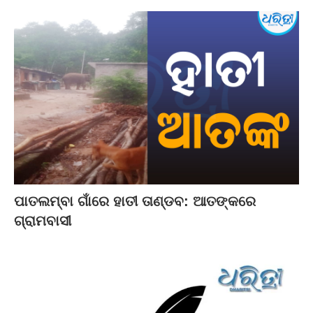
ପାତଲମ୍ବା ଗାଁରେ ହାତୀ ତାଣ୍ଡବ: ଆତଙ୍କରେ
ଗ୍ରାମବାସୀ