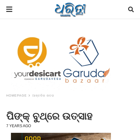
HOMEPAGE
ଆଞ୍ଚଳିକ ଖବର
ପିଙ୍କ୍‌ ବୁଥ୍‌ରେ ଉତ୍ସାହ
7 YEARS AGO