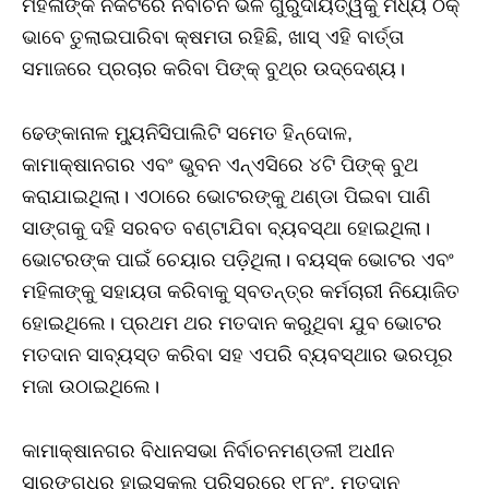
ମହିଳାଙ୍କ ନିକଟରେ ନିର୍ବାଚନ ଭଳି ଗୁରୁଦାୟିତ୍ୱକୁ ମଧ୍ୟ ଠିକ୍‌
ଭାବେ ତୁଲାଇପାରିବା କ୍ଷମତା ରହିଛି, ଖାସ୍‌ ଏହି ବାର୍ତ୍ତା
ସମାଜରେ ପ୍ରଚାର କରିବା ପିଙ୍କ୍‌ ବୁଥ୍‌ର ଉଦ୍ଦେଶ୍ୟ।
ଢେଙ୍କାନାଳ ମ୍ୟୁନିସିପାଲିଟି ସମେତ ହିନ୍ଦୋଳ,
କାମାକ୍ଷାନଗର ଏବଂ ଭୁବନ ଏନ୍‌ଏସିରେ ୪ଟି ପିଙ୍କ୍‌ ବୁଥ
କରାଯାଇଥିଲା। ଏଠାରେ ଭୋଟରଙ୍କୁ ଥଣ୍ଡା ପିଇବା ପାଣି
ସାଙ୍ଗକୁ ଦହି ସରବତ ବଣ୍ଟାଯିବା ବ୍ୟବସ୍ଥା ହୋଇଥିଲା।
ଭୋଟରଙ୍କ ପାଇଁ ଚେୟାର ପଡ଼ିଥିଲା। ବୟସ୍କ ଭୋଟର ଏବଂ
ମହିଳାଙ୍କୁ ସହାୟତା କରିବାକୁ ସ୍ବତନ୍ତ୍ର କର୍ମଚାରୀ ନିୟୋଜିତ
ହୋଇଥିଲେ। ପ୍ରଥମ ଥର ମତଦାନ କରୁଥିବା ଯୁବ ଭୋଟର
ମତଦାନ ସାବ୍ୟସ୍ତ କରିବା ସହ ଏପରି ବ୍ୟବସ୍ଥାର ଭରପୂର
ମଜା ଉଠାଇଥିଲେ।
କାମାକ୍ଷାନଗର ବିଧାନସଭା ନିର୍ବାଚନମଣ୍ଡଳୀ ଅଧୀନ
ସାରଙ୍ଗଧର ହାଇସ୍କୁଲ ପରିସରରେ ୧୮ନଂ. ମତଦାନ