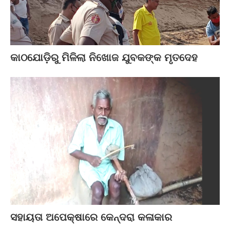
କାଠଯୋଡ଼ିରୁ ମିଳିଲା ନିଖୋଜ ଯୁବକଙ୍କ ମୃତଦେହ
ସହାୟତା ଅପେକ୍ଷାରେ କେନ୍ଦରା କଳାକାର