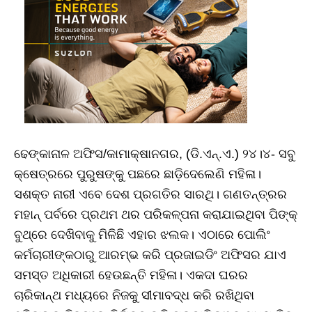
ଢେଙ୍କାନାଳ ଅଫିସ/କାମାକ୍ଷାନଗର, (ଡି.ଏନ୍‌.ଏ.) ୨୪।୪- ସବୁ
କ୍ଷେତ୍ରରେ ପୁରୁଷଙ୍କୁ ପଛରେ ଛାଡ଼ିଦେଲେଣି ମହିଳା।
ସଶକ୍ତ ନାରୀ ଏବେ ଦେଶ ପ୍ରଗତିର ସାରଥି। ଗଣତନ୍ତ୍ରର
ମହାନ୍‌ ପର୍ବରେ ପ୍ରଥମ ଥର ପରିକଳ୍ପନା କରାଯାଇଥିବା ପିଙ୍କ୍‌
ବୁଥ୍‌ରେ ଦେଖିବାକୁ ମିଳିଛି ଏହାର ଝଲକ। ଏଠାରେ ପୋଲିଂ
କର୍ମଚାରୀଙ୍କଠାରୁ ଆରମ୍ଭ କରି ପ୍ରଜାଇଡିଂ ଅଫିସର ଯାଏ
ସମସ୍ତ ଅଧିକାରୀ ହେଉଛନ୍ତି ମହିଳା। ଏକଦା ଘରର
ଚାରିକାନ୍ଥ ମଧ୍ୟରେ ନିଜକୁ ସୀମାବଦ୍ଧ କରି ରଖିଥିବା