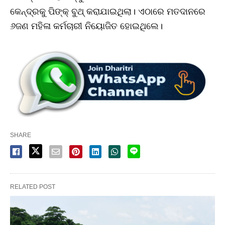
କେନ୍ଦ୍ରକୁ ପିଙ୍କ୍‌ ବୁଥ୍‌ କରାଯାଇଥିଲା। ଏଠାରେ ମତଦାନରେ
୬ଜଣ ମହିଳା କର୍ମଚାରୀ ନିୟୋଜିତ ହୋଇଥିଲେ।
SHARE
RELATED POST