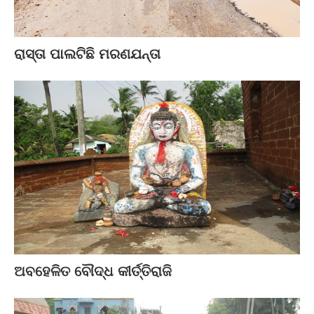
ରାସ୍ତା ପାଲଟିଛି ମରଣଯନ୍ତା
ଅବହେଳିତ ବୌଦ୍ଧ କୀର୍ତ୍ତିରାଜି