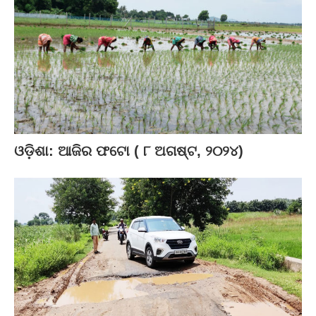
ଓଡ଼ିଶା: ଆଜିର ଫଟୋ ( ୮ ଅଗଷ୍ଟ, ୨୦୨୪)