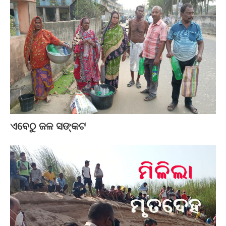
ଏବେଠୁ ଜଳ ସଙ୍କଟ