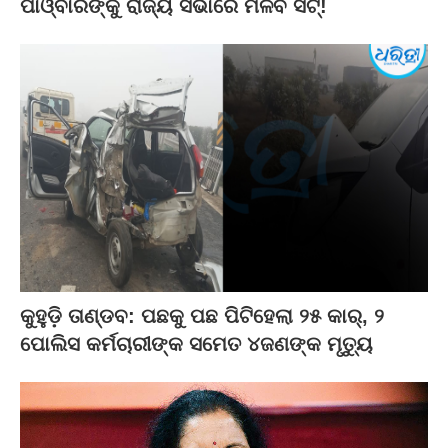
ପାଓ୍ବାରଙ୍କୁ ରାଜ୍ୟ ସଭାରେ ମିଳିବ ସିଟ୍‌!
କୁହୁଡ଼ି ତାଣ୍ଡବ: ପଛକୁ ପଛ ପିଟିହେଲା ୨୫ କାର୍, ୨
ପୋଲିସ କର୍ମଚାରୀଙ୍କ ସମେତ ୪ଜଣଙ୍କ ମୃତ୍ୟୁ