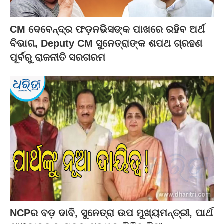
CM ଦେବେନ୍ଦ୍ର ଫଡ଼ନଭିସଙ୍କ ପାଖରେ ରହିବ ଅର୍ଥ
ବିଭାଗ, Deputy CM ସୁନେତ୍ରାଙ୍କ ଶପଥ ଗ୍ରହଣ
ପୂର୍ବରୁ ରାଜନୀତି ସରଗରମ
NCPର ବଡ଼ ଦାବି, ସୁନେତ୍ରା ଉପ ମୁଖ୍ୟମନ୍ତ୍ରୀ, ପାର୍ଥ