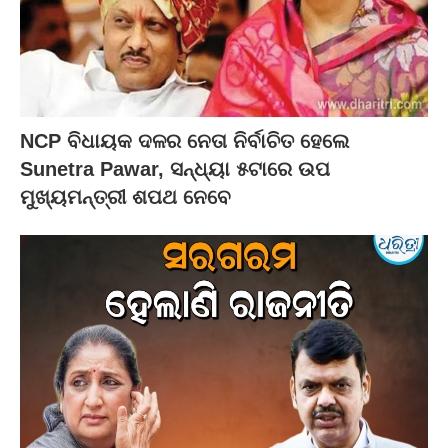
NCP ବିଧାୟକ ଦଳର ନେତା ନିର୍ବାଚିତ ହେଲେ
Sunetra Pawar, ସନ୍ଧ୍ୟା ୫ଟାରେ ଉପ
ମୁଖ୍ୟମନ୍ତ୍ରୀ ଶପଥ ନେବେ