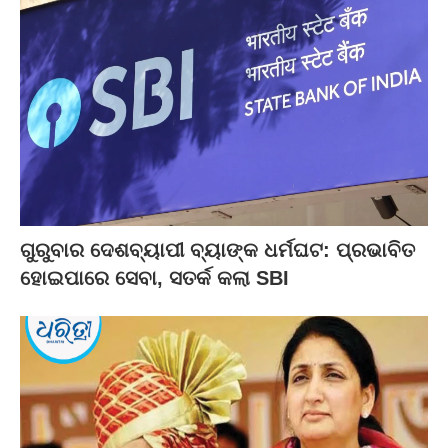
ଗୁରୁବାର ଦେଶବ୍ୟାପୀ ବ୍ୟାଙ୍କ ଧର୍ମଘଟ: ପ୍ରଭାବିତ
ହୋଇପାରେ ସେବା, ସତର୍କ କଲା SBI