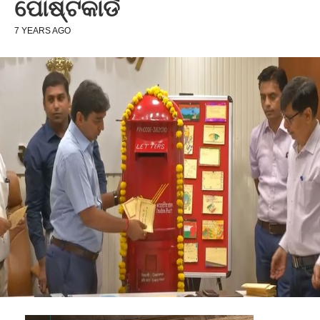
ପୋଷ୍ଟକାର୍ଡ
7 YEARS AGO