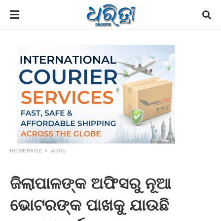
HOMEPAGE
ଜାତୀୟ
ଜିଲାପାଳଙ୍କ ଅଫିସରୁ ନୂଆ
ଭୋଟରଙ୍କ ପାଖକୁ ଯାଉଛି