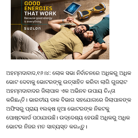
ଅହମ୍ମଦାବାଦ,୧୬।୪: ଲୋକ ସଭା ନିର୍ବାଚନରେ ଅଧିକରୁ ଅଧିକ
ଭୋଟ ଦେବାକୁ ଭୋଟରଙ୍କୁ ଉତ୍ସାହିତ କରିବା ଲାଗି ଗୁଜରାଟ
ଅହମ୍ମଦାବାଦର ଜିଲାପାଳ ଏକ ଅଭିନବ ଉପାୟ ଚିନ୍ତା
କରିଛନ୍ତି। ଭାରତୀୟ ଡାକ ବିଭାଗ ସହଯୋଗରେ ଜିଲାପାଳଙ୍କ
ଅଫିସରୁ ପ୍ରାୟ ୧ଲକ୍ଷ ନୂଆ ଭୋଟରଙ୍କ ନିକଟକୁ
ପୋଷ୍ଟକାର୍ଡ ପଠାଯାଉଛି। ଉଦ୍ଦେଶ୍ୟ ହେଉଛି ଅଧିକରୁ ଅଧିକ
ଭୋଟର ନିଜର ମତ ସାବ୍ୟସ୍ତ କରନ୍ତୁ।