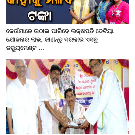
କେଉଁମାନେ ଉଠାଇ ପାରିବେ ଲକ୍ଷପତି ବେଟିୟା
ଯୋଜନାର ଲାଭ, ଜାଣନ୍ତୁ ଦରକାର ଏସବୁ
ଡକ୍ୟୁମେଣ୍ଟ …