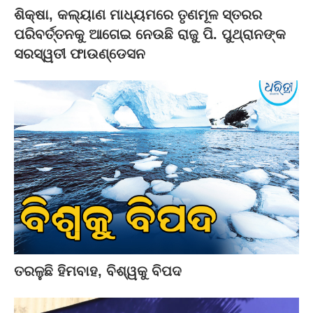
ଶିକ୍ଷା, କଲ୍ୟାଣ ମାଧ୍ୟମରେ ତୃଣମୂଳ ସ୍ତରର
ପରିବର୍ତ୍ତନକୁ ଆଗେଇ ନେଉଛି ରାଜୁ ପି. ପୁଥ୍ରାନଙ୍କ
ସରସ୍ୱତୀ ଫାଉଣ୍ଡେସନ
ତରଳୁଛି ହିମବାହ, ବିଶ୍ୱକୁ ବିପଦ