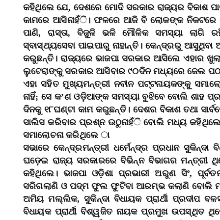
କହିଥିଲେ ଯେ, ଦେଶରେ ମୋଦି ସରକାର ରାଜ୍ୟର ବିକାଶ ପା
କାମରେ ଆସିନାହଁି। ଫଳରେ ଆଜି ବି ଲୋକଙ୍କ ନିକଟରେ ସର୍ବ
ପାଣି, ରାସ୍ତା, ବିଜୁଳି ଭଳି ମୌଳିକ ସମସ୍ୟା ଲାଗି
ସ୍ବାସ୍ଥ୍ୟସେବା ପାଇପାରୁ ନାହାନ୍ତି। କେନ୍ଦ୍ରରୁ ଆସୁଥିବା ଅ
କରୁଛନ୍ତି। ରାଜ୍ୟରେ ଭାଜପା ସରକାର ଆସିଲେ ଏହାର ଖୁଲାସ
ଲୁଟେରାଙ୍କୁ ସରକାର ଆସିବାର ୯୦ଦିନ ମଧ୍ୟରେ ଜେଲ ପଠା
ଏହା ସହିତ ମୁଖ୍ୟମନ୍ତ୍ରୀ ନବୀନ ପଟ୍ଟନାୟକଙ୍କୁ ସମାଲୋଚ
ନାହିଁ; ସେ କ’ଣ ଓଡ଼ିଆଙ୍କ ସମସ୍ୟା ବୁଝିବେ ବୋଲି ଶାହ ପ
ଦିନକୁ ୧୮ଘଣ୍ଟା କାମ କରୁଛନ୍ତି। ଦେଶର ବିକାଶ ତଥା ସାର
ସାଲିସ କରିବାର ପ୍ରଶ୍ନ ଉଠୁନାହଁି ବୋଲି ମଧ୍ୟ କହିଥିଲେ
ସମାଲୋଚନା କରିଥିଲେ ା
ସଭାରେ କେନ୍ଦ୍ରମନ୍ତ୍ରୀ ଧର୍ମେନ୍ଦ୍ର ପ୍ରଧାନ ସୁକିନ୍ଦ
ଘଡ଼େଇ ରାଜ୍ୟ ସରକାରରେ ବିଭିନ୍ନ ବିଭାଗର ମନ୍ତ୍ରୀ ଥି
କହିଥିଲେ। ଭାଜପା ଓଡ଼ିଶା ପ୍ରଭାରୀ ଅରୁଣ ସିଂ, ପୂର
ସରିଗଲାଣି ଓ ପଦ୍ମ ଫୁଲ ଫୁଟିବା ଆରମ୍ଭ କଲାଣି ବୋଲି ମ
ଅମିୟ ମଲ୍ଲିକ, ସୁକିନ୍ଦା ବିଧାୟକ ପ୍ରାର୍ଥୀ ପ୍ରଦୀପ ବଳ
ବିଧାୟକ ପ୍ରାର୍ଥୀ ବିଶ୍ୱଜିତ ନାୟକ ପ୍ରମୁଖ ଉପସ୍ଥିତ 