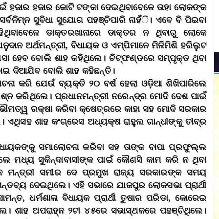
ଇଁ ହଜାର ହଜାର କୋଟି ଟଙ୍କା ଦେଇଥିବାବେଳେ ତାହା ଲୋକଙ୍କ
ନିମ୍ନ ସୁବିଧା ସୁଯୋଗ ପହଞ୍ଚିପାରି ନାହଁି। ଏବେ ବି ପିଇବା
 ରହିଥିବାବେଳେ ଡାକ୍ତରଖାନାରେ ଡାକ୍ତର ନ ଥିବାରୁ ଲୋକେ
ନୁଦାନ ଅର୍ଥମନ୍ତ୍ରୀ, ବିଧାୟକ ଓ ଏମ୍‌ପିମାନେ ମିଳିମିଶି ହରିଲୁଟ
ା ହେବ ବୋଲି ଶାହ କହିଥିଲେ। ଚିଟ୍‌ଫଣ୍ଡରେ ସମ୍ପୃକ୍ତ ଥିବା
ଇ ଦିଆଯିବ ବୋଲି ଶାହ କହିଛନ୍ତି।
ନା କରି ଯେଉଁ ବ୍ୟକ୍ତି ୨୦ ବର୍ଷ ହେଲା ଓଡ଼ିଆ ଶିଖିପାରିଲେ
୍ରଶ୍ନ କରିଥିଲେ। ପ୍ରଧାନମନ୍ତ୍ରୀ ନରେନ୍ଦ୍ର ମୋଦି ଦେଶ ପାଇଁ
୍ବଭୌମତ୍ୱ ରକ୍ଷା କରିବା କ୍ଷେତ୍ରରେ କାହା ସହ ମୋଦି ସରକାର
। ଏଥିସହ ଶାହ କଂଗ୍ରେସ ଅଧ୍ୟକ୍ଷ ରାହୁଲ ଗାନ୍ଧୀଙ୍କୁ ତୀବ୍ର
ା ବିଧାୟକଙ୍କୁ ସମାଲୋଚନା କରିବା ସହ ତାଙ୍କ ବାପା ପ୍ରଫୁଲ୍ଲ
ଲେ ମଧ୍ୟ ସୁକିନ୍ଦାବାସୀଙ୍କ ପାଇଁ କୌଣସି କାମ କରି ନ ଥିବା
୍ବତନ ମନ୍ତ୍ରୀ ସମୀର ଦେ ପ୍ରମୁଖ ରାଜ୍ୟ ସରକାରଙ୍କ ସମୟ
ନ୍ତବ୍ୟ ଦେଇଥିଲେ। ଏହି ସଭାରେ ଯାଜପୁର ଲୋକସଭା ପ୍ରାର୍ଥୀ
ସାମନ୍ତ, ଧର୍ମଶାଳା ବିଧାୟକ ପ୍ରାର୍ଥୀ ତୁଷାର ପରିଡା, କୋରେଇ
ଥିଲେ। ଶାହ ଅପରାହ୍ନ ୨ଟା ୪୫ରେ ସଭାସ୍ଥଳରେ ପହଞ୍ଚିଥିଲେ।