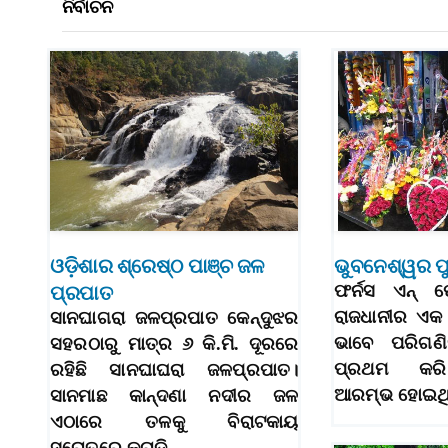
ନିର୍ବାଚନ
ଓଡ଼ିଶାର ଶ୍ରେଷ୍ଠ ପାଞ୍ଚ ଜଳ
ଭୁବନେଶ୍ୱର 
ପ୍ରପାତ
ଫର୍ନସ ଏନ୍‌
ରାଜଧାନୀର ଏକ
ସାନଘାଗରା ଜଳପ୍ରପାତ କେନ୍ଦୁଝର
ଭାବେ ପରିଗଣି
ସହରଠାରୁ ମାତ୍ର ୬ କି.ମି. ଦୂରରେ
ପ୍ରଥମ କର
ରହିଛି ସାନଘାଘରା ଜଳପ୍ରପାତ।
ଆରମ୍ଭ ହୋଇଥିଲ
ସାନମାଛ କାନ୍ଦଣା ନଦୀର ଜଳ
ଏଠାରେ ତଳକୁ ବିରାଟକାୟ