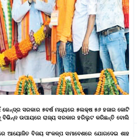
ପାଇଁ କେନ୍ଦ୍ର ସରକାର ୫ବର୍ଷ ମଧ୍ୟରେ ୫ଲକ୍ଷ ୫୬ ହଜାର କୋଟି
 ବିଭିନ୍ନ ଉପାୟରେ ରାଜ୍ୟ ସରକାର ହରିଲୁଟ କରିଛନ୍ତି ବୋଲି
ା ପଡିଆରେ ଆୟୋଜିତ ବିଜୟ ସଂକଳ୍ପ ସମାବେଶରେ ଯୋଗଦେଇ ଶାହ