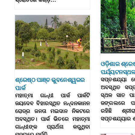
ସ୍ରୋତରେ କଚାଡ଼ି…
ଓଡ଼ିଶାର ଶ୍ରେଷ
ପର୍ଯ୍ୟଟନସ୍ଥ
ଶ୍ରେଷ୍ଠ ପାଞ୍ଚ ଭୁବନେଶ୍ୱରର
ସପ୍ତଶଯ୍ୟା ଢ
ପାର୍କ
ଅବସ୍ଥିତ ସପ୍
ସ୍ଥଳ ସାତ ପା
ମହାତ୍ମା ଗାନ୍ଧୀ ପାର୍କ ପାର୍କଟି
ଜଙ୍ଗଲରେ ପରି
ଜୟଦେବ ବିହାରସ୍ଥିତ ନନ୍ଦନକାନନ
ରହିଛି ଶ୍ରୀର
ରୋଡ୍‌ର ଜନତା ମଇଦାନ ନିକଟରେ
ସପ୍ତଶଯ୍ୟାର 
ଅବସ୍ଥିତ। ପାର୍କ ଭିତରେ ମହାତ୍ମା
ଗାନ୍ଧୀଙ୍କ ପ୍ରାର୍ଥନା କରୁଥିବା
ମୁଦ୍ରାରେ ମୂର୍ତ୍ତି…