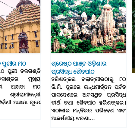
ଚ ପୁରୀର ମଠ
ଶ୍ରେଷ୍ଠ ପାଞ୍ଚ ଓଡ଼ିଶାର
ମଠ ପୁରୀ ବଳଗଣ୍ଡି
ପ୍ରସିଦ୍ଧ ଶୈବପୀଠ
ଦାଣ୍ଡର ମୁଖ୍ୟ
ହରିଶଙ୍କର ବଲାଙ୍ଗୀରଠାରୁ ୮୦
ହାତୀ ଆଖଡା ମଠ
କି.ମି. ଦୂରରେ ଗନ୍ଧମାର୍ଦ୍ଦନ ପର୍ବତ
୍ରୀରାମାନନ୍ଦୀ
ପାଦଦେଶରେ ଅବସ୍ଥିତ ପ୍ରସିଦ୍ଧ
ର୍ବାଣୀ ଆଖଡା ରୂପେ
ତୀର୍ଥ ତଥା ଶୈବପୀଠ ହରିଶଙ୍କର।
ଏଠାକାର ମନ୍ଦିରର ପରିବେଶ ଏବଂ
ଆକର୍ଷଣୀୟ ଝରଣା…