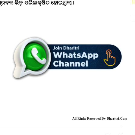
୍ରବଳ ଭିଡ଼ ପରିଲକ୍ଷିତ ହୋଇଥିଲା।
All Right Reserved By Dharitri.Com