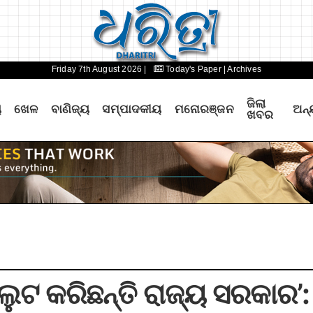
Friday 7th August 2026 |
Today's Paper
| Archives
ଜିଲା
ୟ
ଖେଳ
ବାଣିଜ୍ୟ
ସମ୍ପାଦକୀୟ
ମନୋରଞ୍ଜନ
ଅନ୍
ଖବର
ଲୁଟ କରିଛନ୍ତି ରାଜ୍ୟ ସରକାର’