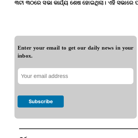
୩ଟା ୩୦ରେ ସଭା କାର୍ଯ୍ୟ ଶେଷ ହୋଇଥିଲା। ଏହି ସଭାରେ ପ
Enter your email to get our daily news in your
inbox.