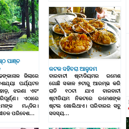
୍ଠ ପାଞ୍ଚ
ଳ
କଟକ ଦହିବରା ଆଳୁଦମ
େଙ୍କାନାଳ ଜିଲାରେ
ବାରବାଟୀ ଷ୍ଟାଡିୟମର ରମେଶ
ତଶଯ୍ୟା ପର୍ଯ୍ୟଟନ
ଗୋଛି ସକାଳ ୭ଟାରୁ ଆରମ୍ଭ କରି
ହାଡ଼, ଝରଣା ଏବଂ
ରାତି ୧୦ଟା ଯାଏ ବାରବାଟୀ
ପୂର୍ଣ୍ଣ। ଏଠାରେ
ଷ୍ଟାଡିୟମ ନିକଟରେ ରମେଶଙ୍କ
ାମଙ୍କ ମନ୍ଦିର।
ଷ୍ଟଲ ଖୋଲିଥାଏ। ପରିବାରର ସବୁ
ଶୀତଳ ପରିବେଶ…
ସଦସ୍ୟ…