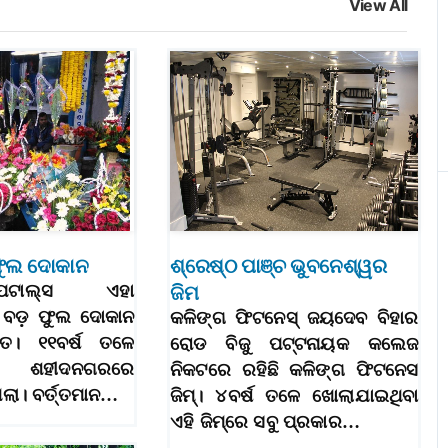
View All
ଫୁଲ ଦୋକାନ
ଶ୍ରେଷ୍ଠ ପାଞ୍ଚ ଭୁବନେଶ୍ୱର
 ପେଟାଲ୍‌ସ ଏହା
ଜିମ
 ବଡ଼ ଫୁଲ ଦୋକାନ
କଳିଙ୍ଗ ଫିଟନେସ୍‌ ଜୟଦେବ ବିହାର
ତ। ୧୧ବର୍ଷ ତଳେ
ରୋଡ ବିଜୁ ପଟ୍ଟନାୟକ କଲେଜ
ି ଶହୀଦନଗରରେ
ନିକଟରେ ରହିଛି କଳିଙ୍ଗ ଫିଟନେସ
ା। ବର୍ତ୍ତମାନ…
ଜିମ୍‌। ୪ବର୍ଷ ତଳେ ଖୋଲାଯାଇଥିବା
ଏହି ଜିମ୍‌ରେ ସବୁ ପ୍ରକାର…