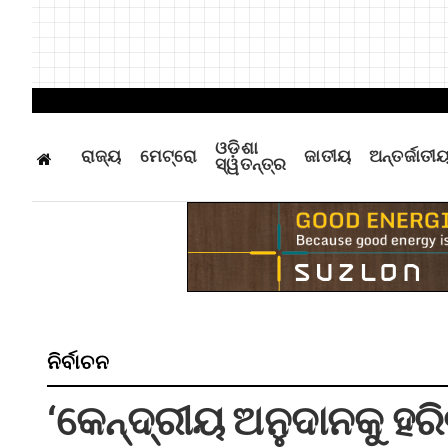
ଓଡ଼ିଶା
ରାଜ୍ୟ
ମେଟ୍ରୋ
ଜାତୀୟ
ଅନ୍ତର୍ଜାତୀ
ସ୍ୱତନ୍ତ୍ର
ନିର୍ବାଚନ
‘କେନ୍ଦ୍ରୀୟ ଅନୁଦାନକୁ ହରି