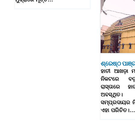
ଶ୍ରେଷ୍ଠ ପାଞ୍
ହାତୀ ଆଖଡ଼ା 
ନିକଟରେ ବଡ଼
ରାସ୍ତାରେ 
ଅବସ୍ଥିତ। ଶ
ସମ୍ପ୍ରଦାୟର ନି
ଏହା ପରିଚିତ।…