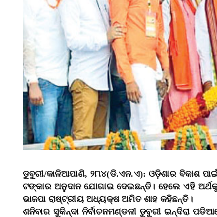
ଡୁବୁରୀ/କାଳିଆପାଣି, ୨୮ା୪(ଡି.ଏନ.ଏ): ଓଡ଼ିଶାର ବିକାଶ 
ଟଙ୍କାର ଅନୁଦାନ ଯୋଗାଇ ଦେଇଛନ୍ତି। ହେଲେ ଏହି ଅର୍ଥକୁ
ଭାଜପା ରାଷ୍ଟ୍ରୀୟ ଅଧ୍ୟକ୍ଷ ଅମିତ ଶାହ କହିଛନ୍ତି।
ଶନିବାର ସୁକିନ୍ଦା ନିର୍ବାଚନମଣ୍ଡଳୀ ଡୁବୁରୀ ଇନ୍ଦିର