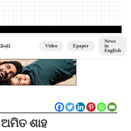
News
ୟାନ୍ୟ
Video
Epaper
in
English
: ଅମିତ ଶାହ