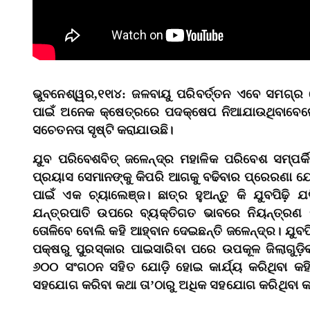
ଭୁବନେଶ୍ୱର,୧୧ା୪: ଜଳବାୟୁ ପରିବର୍ତ୍ତନ ଏବେ ସମଗ୍ର 
ପାଇଁ ଅନେକ କ୍ଷେତ୍ରରେ ପଦକ୍ଷେପ ନିଆଯାଉଥିବାବେଳେ,
ସଚେତନତା ସୃଷ୍ଟି କରାଯାଉଛି।
ଯୁବ ପରିବେଶବିତ୍‌ ଜଳେନ୍ଦ୍ର ମହାଳିକ ପରିବେଶ ସମ୍ପର୍କ
ପ୍ରୟାସ ସେମାନଙ୍କୁ କିପରି ଆଗକୁ ବଢିବାର ପ୍ରେରଣା ଯୋଗ
ପାଇଁ ଏକ ଚ୍ୟାଲେଞ୍ଜ। ଛାତ୍ର ହୁଅନ୍ତୁ କି ଯୁବପିଢ଼ି ଯ
ଯନ୍ତ୍ରପାତି ଉପରେ ବ୍ୟକ୍ତିଗତ ଭାବରେ ନିୟନ୍ତ୍ରଣ
ତୋଳିବେ ବୋଲି କହି ଆହ୍ବାନ ଦେଇଛନ୍ତି ଜଳେନ୍ଦ୍ର। ଯୁବପ
ପକ୍ଷରୁ ପୁରସ୍କାର ପାଇସାରିବା ପରେ ଉପକୂଳ ଜିଲାଗୁଡ଼ି
୬୦୦ ସଂଗଠନ ସହିତ ଯୋଡ଼ି ହୋଇ କାର୍ଯ୍ୟ କରିଥିବା କହିଛ
ସହଯୋଗ କରିବା କଥା ତା’ଠାରୁ ଅଧିକ ସହଯୋଗ କରିଥିବା କହି 