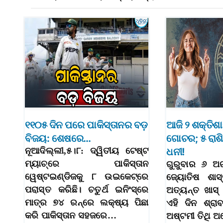
୧୧୦୫ ଦିନ ପରେ ପାକିସ୍ତାନର ବଡ଼
ଆଜି ୨ ଶକ୍ତିଶ
ବିଜୟ: ଶେଷରେ…
ଗୋଚର; ୫ ରାଶି 
ନୂଆଦିଲ୍ଲୀ,୫।୮: ଦ୍ୱିତୀୟ ଟେଷ୍ଟ
ଧନୀ!
ମ୍ୟାଚ୍‌ରେ ପାକିସ୍ତାନ
ଗୁରୁବାର ୬ ଅ
ୱେଷ୍ଟଇଣ୍ଡିଜକୁ ୮ ଉଇକେଟ୍‌ରେ
ଜ୍ୟୋତିଷ ଶାସ୍
ପରାସ୍ତ କରିଛି। ଚତୁର୍ଥ ଇନିଂସ୍‌ରେ
ଅତ୍ୟନ୍ତ ଖାସ୍
ମାତ୍ର ୭୪ ରନ୍‌ରେ ଲକ୍ଷ୍ୟ ପିଛା
ଏହି ଦିନ ଶ୍ର
କରି ପାକିସ୍ତାନ ସହଜରେ…
ଅଷ୍ଟମୀ ତିଥି 