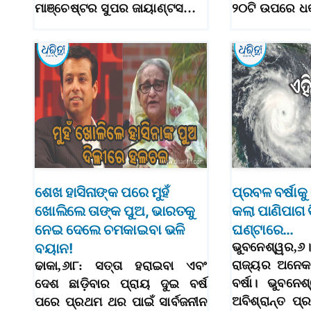
ମାଞ୍ଚେଷ୍ଟର ସୁପର ଜାୟାଣ୍ଟସ…
୨୦ଟି ଉପରେ ଧ
ଶେଖ ହାସିନାଙ୍କ ପରେ ମୁହଁ
ପ୍ରବଳ ବର୍ଷାକୁ
ଖୋଲିଲେ ତାଙ୍କ ପୁଅ, ଭାରତକୁ
କଲା ପାଣିପାଗ 
ନେଇ ଦେଲେ ଚମକାଇବା ଭଳି
ଘଣ୍ଟାରେ…
ବୟାନ!
ଭୁବନେଶ୍ୱର,୬।
ରାଜ୍ୟର ଅନେକ
ଢାକା,୬ା୮: ସତ୍ତା ହରାଇବା ଏବଂ
ବର୍ଷା। ଭୁବନେ
ଦେଶ ଛାଡ଼ିବାର ପ୍ରାୟ ଦୁଇ ବର୍ଷ
ଅବିଶ୍ରାନ୍ତ ପ୍
ପରେ ପ୍ରଥମ ଥର ପାଇଁ ସାର୍ବଜନୀନ