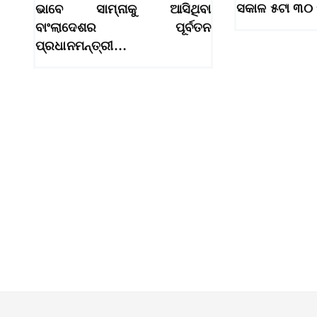
ସକାଳ ୫ଟା ୩୦ 
ଭାବେ ସାମ୍ନାକୁ ଆସିଥିବା
ବାଂଲାଦେଶର ପୂର୍ବତନ
ପ୍ରଧାନମନ୍ତ୍ରୀ…