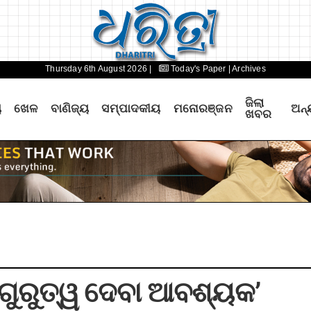
Thursday 6th August 2026 |
Today's Paper
| Archives
ଜିଲା
ୟ
ଖେଳ
ବାଣିଜ୍ୟ
ସମ୍ପାଦକୀୟ
ମନୋରଞ୍ଜନ
ଅନ୍
ଖବର
କ ଗୁରୁତ୍ୱ ଦେବା ଆବଶ୍ୟକ’