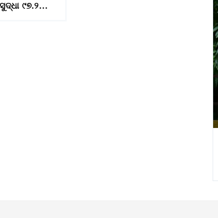
ସୁଦ୍ଧା ୯୭.୨…