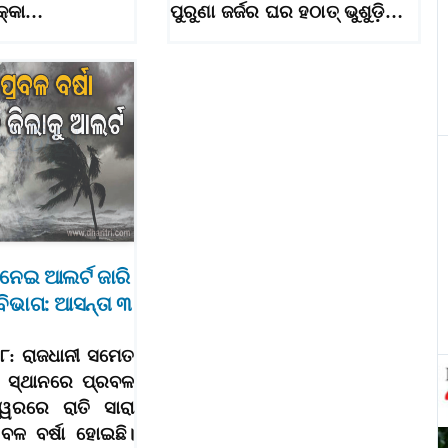
କ୍କା…
ପୁରୁଣା ଜର୍ଜର ଘର ହଠାତ୍‌ ଭୁଶୁଡ଼ି…
 ନେଇ ଆଲର୍ଟ ଜାରି
ବିଭାଗ: ଆସନ୍ତା ୩
୮: ରାଜଧାନୀ ସମେତ
 ସ୍ଥାନରେ ପ୍ରବଳ
ଶ୍ୱରରେ ରାତି ସାରା
ରବଳ ବର୍ଷା ହୋଇଛି।