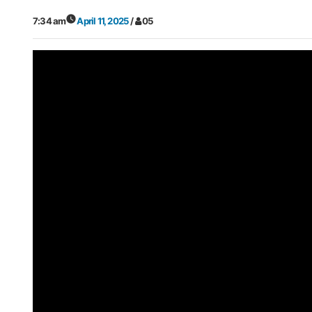
7:34 am
April 11, 2025
/
05