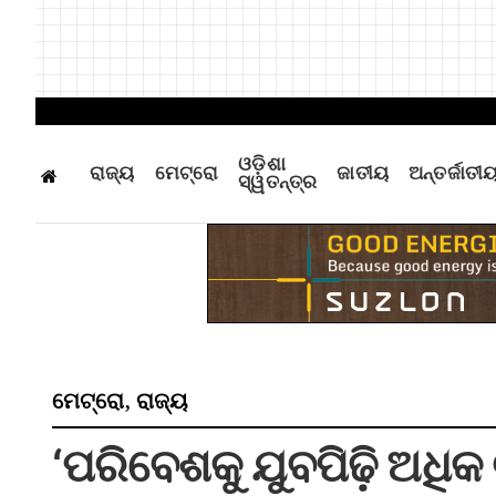
ଓଡ଼ିଶା
ରାଜ୍ୟ
ମେଟ୍ରୋ
ଜାତୀୟ
ଅନ୍ତର୍ଜାତୀ
ସ୍ୱତନ୍ତ୍ର
ମେଟ୍ରୋ
ରାଜ୍ୟ
,
‘ପରିବେଶକୁ ଯୁବପିଢ଼ି ଅଧି