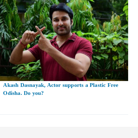
Akash Dasnayak, Actor supports a Plastic Free
Odisha. Do you?