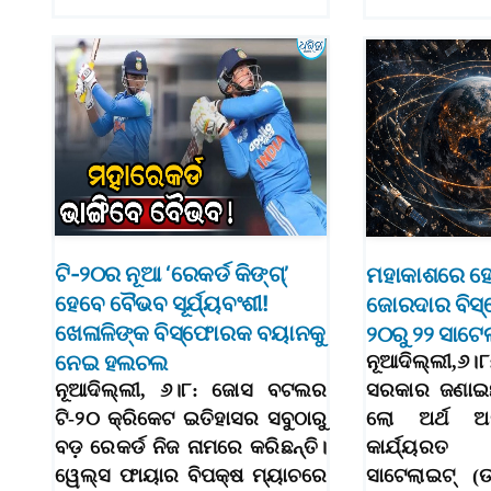
ଟି-୨୦ର ନୂଆ ‘ରେକର୍ଡ କିଙ୍ଗ୍‌’
ମହାକାଶରେ ହ
ହେବେ ବୈଭବ ସୂର୍ଯ୍ୟବଂଶୀ!
ଜୋରଦାର ବିସ
ଖେଳାଳିଙ୍କ ବିସ୍ଫୋରକ ବୟାନକୁ
୨୦ରୁ ୨୨ ସାଟ
ନେଇ ହଲଚଲ
ନୂଆଦିଲ୍ଲୀ,୬
ନୂଆଦିଲ୍ଲୀ, ୬।୮: ଜୋସ ବଟଲର
ସରକାର ଜଣାଇଛ
ଟି-୨୦ କ୍ରିକେଟ ଇତିହାସର ସବୁଠାରୁ
ଲୋ ଅର୍ଥ ଅର
ବଡ଼ ରେକର୍ଡ ନିଜ ନାମରେ କରିଛନ୍ତି।
କାର୍ଯ୍ୟରତ
ୱେଲ୍ସ ଫାୟାର ବିପକ୍ଷ ମ୍ୟାଚରେ
ସାଟେଲାଇଟ୍ (