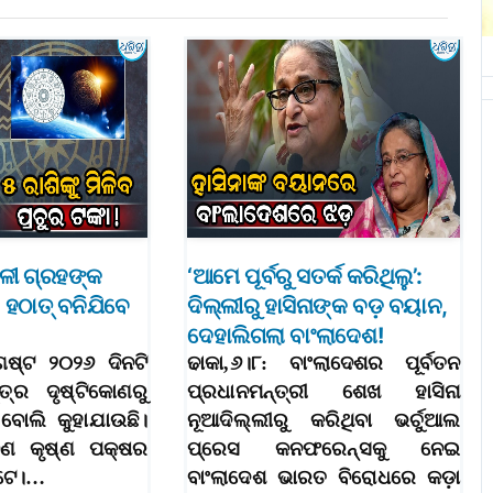
ାଳୀ ଗ୍ରହଙ୍କ
‘ଆମେ ପୂର୍ବରୁ ସତର୍କ କରିଥିଲୁ’:
ହଠାତ୍‌ ବନିଯିବେ
ଦିଲ୍ଲୀରୁ ହାସିନାଙ୍କ ବଡ଼ ବୟାନ,
ଦେହାଲିଗଲା ବାଂଲାଦେଶ!
ଗଷ୍ଟ ୨୦୨୬ ଦିନଟି
ଢାକା,୬।୮: ବାଂଲାଦେଶର ପୂର୍ବତନ
ତ୍ର ଦୃଷ୍ଟିକୋଣରୁ
ପ୍ରଧାନମନ୍ତ୍ରୀ ଶେଖ ହାସିନା
 ବୋଲି କୁହାଯାଉଛି।
ନୂଆଦିଲ୍ଲୀରୁ କରିଥିବା ଭର୍ଚୁଆଲ
ାବଣ କୃଷ୍ଣ ପକ୍ଷର
ପ୍ରେସ କନଫରେନ୍ସକୁ ନେଇ
ଅଟେ।…
ବାଂଲାଦେଶ ଭାରତ ବିରୋଧରେ କଡ଼ା