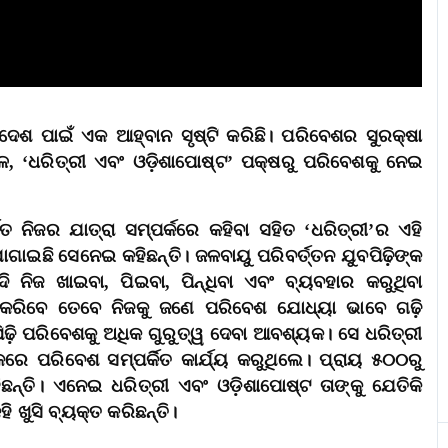
ଦେଶ ପାଇଁ ଏକ ଆହ୍ବାନ ସୃଷ୍ଟି କରିଛି। ପରିବେଶର ସୁରକ୍ଷା
 ‘ଧରିତ୍ରୀ ଏବଂ ଓଡ଼ିଶାପୋଷ୍ଟ’ ପକ୍ଷରୁ ପରିବେଶକୁ ନେଇ
ିତ ନିଜର ଯାତ୍ରା ସମ୍ପର୍କରେ କହିବା ସହିତ ‘ଧରିତ୍ରୀ’ର ଏହି
ାଇଛି ସେନେଇ କହିଛନ୍ତି। ଜଳବାୟୁ ପରିବର୍ତ୍ତନ ଯୁବପିଢ଼ିଙ୍କ
ଦି ନିଜ ଖାଇବା, ପିଇବା, ପିନ୍ଧିବା ଏବଂ ବ୍ୟବହାର କରୁଥିବା
 କରିବେ ତେବେ ନିଜକୁ ଜଣେ ପରିବେଶ ଯୋଧ୍ୟା ଭାବେ ଗଢ଼ି
ିଢ଼ି ପରିବେଶକୁ ଅଧିକ ଗୁରୁତ୍ୱ ଦେବା ଆବଶ୍ୟକ। ସେ ଧରିତ୍ରୀ
କରେ ପରିବେଶ ସମ୍ପର୍କିତ କାର୍ଯ୍ୟ କରୁଥିଲେ। ପ୍ରାୟ ୫୦୦ରୁ
ନ୍ତି। ଏନେଇ ଧରିତ୍ରୀ ଏବଂ ଓଡ଼ିଶାପୋଷ୍ଟ ତାଙ୍କୁ ଯେତିକି
ଖୁସି ବ୍ୟକ୍ତ କରିଛନ୍ତି।