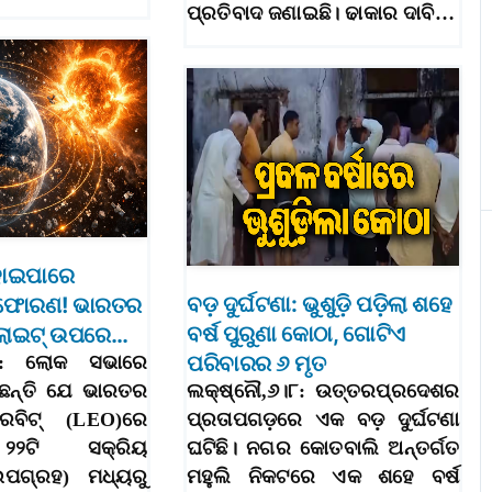
ପ୍ରତିବାଦ ଜଣାଇଛି। ଢାକାର ଦାବି…
ୋଇପାରେ
ବଡ଼ ଦୁର୍ଘଟଣା: ଭୁଶୁଡ଼ି ପଡ଼ିଲା ଶହେ
୍ଫୋରଣ! ଭାରତର
ବର୍ଷ ପୁରୁଣା କୋଠା, ଗୋଟିଏ
େଲାଇଟ୍‌ ଉପରେ…
ପରିବାରର ୬ ମୃତ
।୮: ଲୋକ ସଭାରେ
ନ୍ତି ଯେ ଭାରତର
ଲକ୍ଷ୍ନୌ,୬।୮: ଉତ୍ତରପ୍ରଦେଶର
ବିଟ୍ (LEO)ରେ
ପ୍ରତାପଗଡ଼ରେ ଏକ ବଡ଼ ଦୁର୍ଘଟଣା
 ୨୨ଟି ସକ୍ରିୟ
ଘଟିଛି। ନଗର କୋତବାଲି ଅନ୍ତର୍ଗତ
ଉପଗ୍ରହ) ମଧ୍ୟରୁ
ମହୁଲି ନିକଟରେ ଏକ ଶହେ ବର୍ଷ