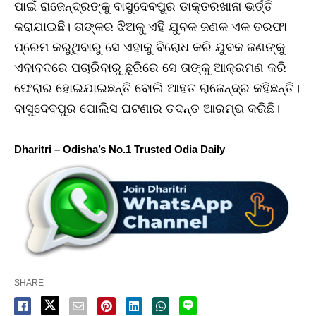
ପାଇଁ ରାଜେନ୍ଦ୍ରଙ୍କୁ ବାସୁଦେବପୁର ଡାକ୍ତରଖାନା ଭର୍ତ୍ତି
କରାଯାଇଛି। ତାଙ୍କର ଝିଅକୁ ଏହି ଯୁବକ ଜଣକ ଏକ ତରଫା
ପ୍ରେମ କରୁଥିବାରୁ ସେ ଏହାକୁ ବିରୋଧ କରି ଯୁବକ ଜଣଙ୍କୁ
ଏବାବଦରେ ପଚାରିବାରୁ ଛୁରିରେ ସେ ତାଙ୍କୁ ଆକ୍ରମଣ କରି
ଫେରାର ହୋଇଯାଇଛନ୍ତି ବୋଲି ଆହତ ରାଜେନ୍ଦ୍ର କହିଛନ୍ତି।
ବାସୁଦେବପୁର ପୋଲିସ ଘଟଣାର ତଦନ୍ତ ଆରମ୍ଭ କରିଛି।
Dharitri – Odisha’s No.1 Trusted Odia Daily
SHARE