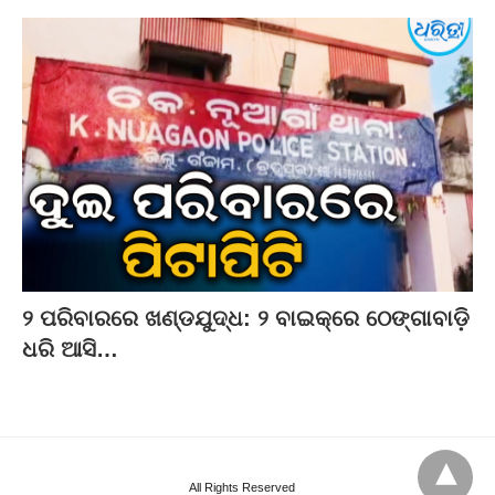
୨ ପରିବାରରେ ଖଣ୍ଡଯୁଦ୍ଧ: ୨ ବାଇକ୍‌ରେ ଠେଙ୍ଗାବାଡ଼ି
ଧରି ଆସି…
All Rights Reserved