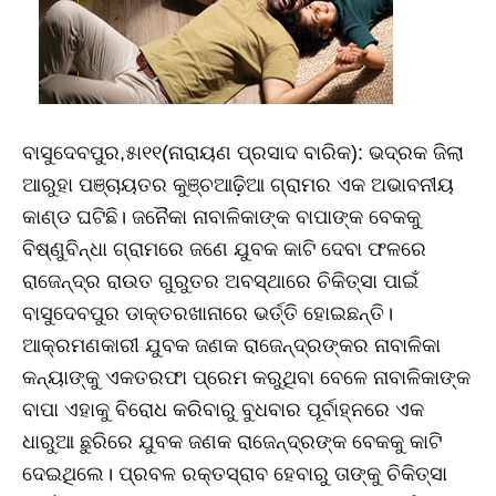
ବାସୁଦେବପୁର,୫ା୧୧(ନାରାୟଣ ପ୍ରସାଦ ବାରିକ): ଭଦ୍ରକ ଜିଲା
ଆରୁହା ପଞ୍ଚାୟତର କୁଞ୍ଚଆଢ଼ିଆ ଗ୍ରାମର ଏକ ଅଭାବନୀୟ
କାଣ୍ଡ ଘଟିଛି। ଜନୈକା ନାବାଳିକାଙ୍କ ବାପାଙ୍କ ବେକକୁ
ବିଷ୍ଣୁବିନ୍ଧା ଗ୍ରାମରେ ଜଣେ ଯୁବକ କାଟି ଦେବା ଫଳରେ
ରାଜେନ୍ଦ୍ର ରାଉତ ଗୁରୁତର ଅବସ୍ଥାରେ ଚିକିତ୍ସା ପାଇଁ
ବାସୁଦେବପୁର ଡାକ୍ତରଖାନାରେ ଭର୍ତ୍ତି ହୋଇଛନ୍ତି।
ଆକ୍ରମଣକାରୀ ଯୁବକ ଜଣକ ରାଜେନ୍ଦ୍ରଙ୍କର ନାବାଳିକା
କନ୍ୟାଙ୍କୁ ଏକତରଫା ପ୍ରେମ କରୁଥିବା ବେଳେ ନାବାଳିକାଙ୍କ
ବାପା ଏହାକୁ ବିରୋଧ କରିବାରୁ ବୁଧବାର ପୂର୍ବାହ୍ନରେ ଏକ
ଧାରୁଆ ଛୁରିରେ ଯୁବକ ଜଣକ ରାଜେନ୍ଦ୍ରଙ୍କ ବେକକୁ କାଟି
ଦେଇଥିଲେ। ପ୍ରବଳ ରକ୍ତସ୍ରାବ ହେବାରୁ ତାଙ୍କୁ ଚିକିତ୍ସା