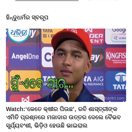
ହିନ୍ଦୁଧର୍ମର ସ୍ବରୂପ
Watch:‘କେତେ କ୍ଷୀର ପିଉଛ’, ରବି ଶାସ୍ତ୍ରୀଙ୍କ
ଏମିତି ପ୍ରଶ୍ନରେ ମଜାଦାର ଉତ୍ତର ଦେଲେ ବୈଭବ
ସୂର୍ଯ୍ୟବଂଶୀ, ଭିଡ଼ିଓ ହେଉଛି ଭାଇରାଲ