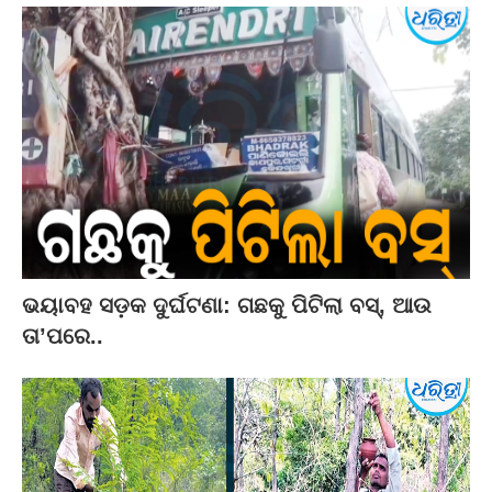
ଭୟାବହ ସଡ଼କ ଦୁର୍ଘଟଣା: ଗଛକୁ ପିଟିଲା ବସ୍‌, ଆଉ
ତା’ପରେ..