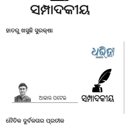
ହାତରୁ ଖସୁଛି ସୁରକ୍ଷା
ନୈତିକ ଦୁର୍ବଳତାର ପ୍ରତୀକ