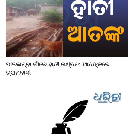
ପାତଲମ୍ବା ଗାଁରେ ହାତୀ ତାଣ୍ଡବ: ଆତଙ୍କରେ
ଗ୍ରାମବାସୀ