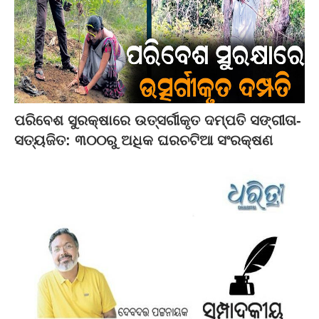
ପରିବେଶ ସୁରକ୍ଷାରେ ଉତ୍ସର୍ଗୀକୃତ ଦମ୍ପତି ସଙ୍ଗୀତା-
ସତ୍ୟଜିତ: ୩୦୦ରୁ ଅଧିକ ଘରଚଟିଆ ସଂରକ୍ଷଣ