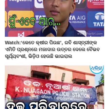
Watch:‘କେତେ କ୍ଷୀର ପିଉଛ’, ରବି ଶାସ୍ତ୍ରୀଙ୍କ
ଏମିତି ପ୍ରଶ୍ନରେ ମଜାଦାର ଉତ୍ତର ଦେଲେ ବୈଭବ
ସୂର୍ଯ୍ୟବଂଶୀ, ଭିଡ଼ିଓ ହେଉଛି ଭାଇରାଲ