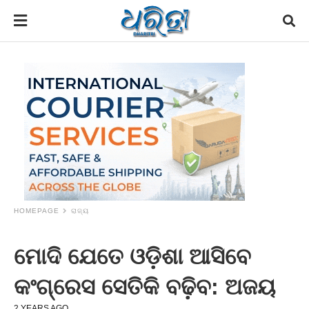
HOMEPAGE
ରାଜ୍ୟ
ମୋଦି ଯେତେ ଓଡ଼ିଶା ଆସିବେ
କଂଗ୍ରେସ ସେତିକି ବଢ଼ିବ: ଅଜୟ
2 YEARS AGO