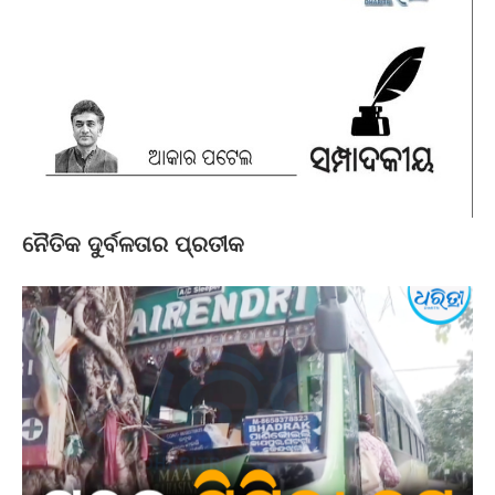
ନୈତିକ ଦୁର୍ବଳତାର ପ୍ରତୀକ