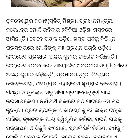
ଭୁବନେଶ୍ୱର,୨୦।୫(ସୁନିତ୍‌ ମିଶ୍ର): ପ୍ରଧାନମନ୍ତ୍ରୀ
ନରେନ୍ଦ୍ର ମୋଦି ରବିବାର ୨ଦିନିଆ ଓଡ଼ିଶା ଗସ୍ତରେ
ଆସିଛନ୍ତି। ତେବେ ତାଙ୍କ ଓଡ଼ିଶା ଗସ୍ତ ପୂର୍ବରୁ ବିଭିନ୍ନ
ପ୍ରସଙ୍ଗରେ ମୋଦିଙ୍କୁ ବହୁ ପ୍ରଶ୍ନ ପଚାରି ଓଡ଼ିଶା
କଂଗ୍ରେସ ପ୍ରଭାରୀ ଅଜୟ କୁମାର ଟାର୍ଗେଟ କରିଛନ୍ତି।
କଂଗ୍ରେସ ଭବନଠାରେ ଆୟୋଜିତ ଖବରଦାତା ସମ୍ମିଳନୀରେ
ଅଜୟ କୁମାର କହିଛନ୍ତି, ପ୍ରଧାନମନ୍ତ୍ରୀ ମିଥ୍ୟାର
ଶେହେନଶାହା, ଅସତ୍ୟର ମହାରାଜ ଓ ଜୁମ୍‌ଲାର ବାଦଶାହା।
ମିଥ୍ୟା ଓ ଜୁମ୍‌ଲାର ସବୁ ସୀମା ପ୍ରଧାନମନ୍ତ୍ରୀ ପାର
କରିସାରିଲେଣି। ନିର୍ବାଚନୀ ସଭାରେ ବଡ଼ ପାଟିରେ ସେ ମିଛ
କୁହନ୍ତି। ପ୍ରତି ବ୍ୟାଙ୍କ ଆକାଉଣ୍ଟକୁ ୧୫ ଲକ୍ଷ ଟଙ୍କା
ଆସିବା, କୃଷକଙ୍କ ଆୟ ଦ୍ୱିଗୁଣିତ କରିବା, ପ୍ରତି ଘରକୁ
ପକ୍କାଘର ଓ ବିଜୁଳି ସଂଯୋଗ, ସ୍ମାର୍ଟ ସିଟି ନିର୍ମାଣ, ବର୍ଷକୁ ୨
କୋଟି ଯୁବକଙ୍କୁ ନିଯୁକ୍ତି, ବୁଲେଟ ଟ୍ରେନ୍‌ ଚଲାଇବା ଏ