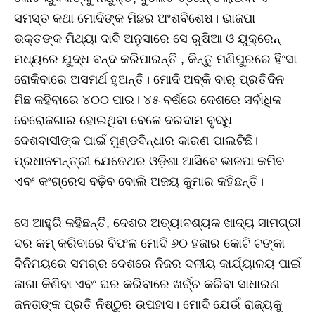
ସମସ୍ତ କଥା ମୋଦିଙ୍କ ମିଛର ଅଂଶବିଶେଷ। ଭାଜପା
ଭକ୍ତଙ୍କ ମିଥ୍ୟା ଦାବି ଅନୁସାରେ ସେ ରୁଷିଆ ଓ ୟୁକ୍ରେନ୍‌
ମଧ୍ୟରେ ଯୁଦ୍ଧ ବନ୍ଦ କରିପାରନ୍ତି , କିନ୍ତୁ ମଣିପୁରରେ ହିଂସା
ରୋକିବାରେ ଅସମର୍ଥ ହୁଅନ୍ତି। ମୋଦି ଅବ୍‌କି ବାର୍‌ ପ୍ରତିଦିନ
ମିଛ କହିବାରେ ୪୦୦ ପାର। ୪୫ ବର୍ଷରେ ଦେଶରେ ସର୍ବାଧିକ
ବେରୋଜଗାର ହୋଇଥିବା ବେଳେ ଦରଦାମ ବୃଦ୍ଧି
ଦେଶବାସୀଙ୍କ ପାଇଁ ମୁଣ୍ଡବିନ୍ଧାର କାରଣ ପାଲଟିଛି।
ପ୍ରଧାନମନ୍ତ୍ରୀ ଯେତେଥର ଓଡ଼ିଶା ଆସିବେ ଭାଜପା କମିବ
ଏବଂ କଂଗ୍ରେସ ବଢ଼ିବ ବୋଲି ଅଜୟ କୁମାର କହିଛନ୍ତି।
ସେ ଆହୁରି କହିଛନ୍ତି, ଦେଶର ଅତ୍ୟାବଶ୍ୟକ ଖାଦ୍ୟ ସାମଗ୍ରୀ
ଦର କମ୍‌ କରିବାରେ ବିଫଳ ମୋଦି ୬୦ ହଜାର କୋଟି ଟଙ୍କା
ବିନିମୟରେ ସମଗ୍ର ଦେଶରେ ନିଜର ଦଳୀୟ କାର୍ଯ୍ୟାଳୟ ପାଇଁ
ଜାଗା କିଣିବା ଏବଂ ଘର କରିବାରେ ଖର୍ଚ୍ଚ କରିବା ସାଧାରଣ
ଜନତାଙ୍କ ପ୍ରତି ନିଷ୍ଠୁର ଉପହାସ। ମୋଦି ଯେଉଁ ରାଜ୍ୟକୁ