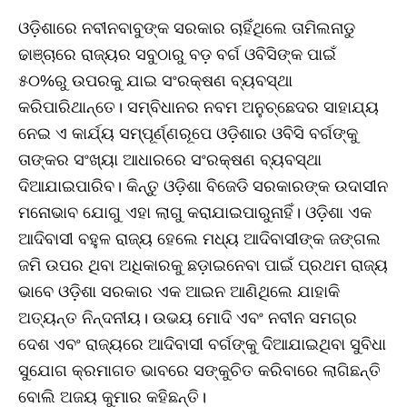
ଓଡ଼ିଶାରେ ନବୀନବାବୁଙ୍କ ସରକାର ଚାହିଁଥିଲେ ତାମିଲନାଡୁ
ଢାଞ୍ଚାରେ ରାଜ୍ୟର ସବୁଠାରୁ ବଡ଼ ବର୍ଗ ଓବିସିଙ୍କ ପାଇଁ
୫୦%ରୁ ଉପରକୁ ଯାଇ ସଂରକ୍ଷଣ ବ୍ୟବସ୍ଥା
କରିପାରିଥାନ୍ତେ। ସମ୍ବିଧାନର ନବମ ଅନୁଚ୍ଛେଦର ସାହାଯ୍ୟ
ନେଇ ଏ କାର୍ଯ୍ୟ ସମ୍ପୂର୍ଣ୍ଣରୂପେ ଓଡ଼ିଶାର ଓବିସି ବର୍ଗଙ୍କୁ
ତାଙ୍କର ସଂଖ୍ୟା ଆଧାରରେ ସଂରକ୍ଷଣ ବ୍ୟବସ୍ଥା
ଦିଆଯାଇପାରିବ। କିନ୍ତୁ ଓଡ଼ିଶା ବିଜେଡି ସରକାରଙ୍କ ଉଦାସୀନ
ମନୋଭାବ ଯୋଗୁ ଏହା ଲାଗୁ କରାଯାଇପାରୁନାହିଁ। ଓଡ଼ିଶା ଏକ
ଆଦିବାସୀ ବହୁଳ ରାଜ୍ୟ ହେଲେ ମଧ୍ୟ ଆଦିବାସୀଙ୍କ ଜଙ୍ଗଲ
ଜମି ଉପର ଥିବା ଅଧିକାରକୁ ଛଡ଼ାଇନେବା ପାଇଁ ପ୍ରଥମ ରାଜ୍ୟ
ଭାବେ ଓଡ଼ିଶା ସରକାର ଏକ ଆଇନ ଆଣିଥିଲେ ଯାହାକି
ଅତ୍ୟନ୍ତ ନିନ୍ଦନୀୟ। ଉଭୟ ମୋଦି ଏବଂ ନବୀନ ସମଗ୍ର
ଦେଶ ଏବଂ ରାଜ୍ୟରେ ଆଦିବାସୀ ବର୍ଗଙ୍କୁ ଦିଆଯାଇଥିବା ସୁବିଧା
ସୁଯୋଗ କ୍ରମାଗତ ଭାବରେ ସଙ୍କୁଚିତ କରିବାରେ ଲାଗିଛନ୍ତି
ବୋଲି ଅଜୟ କୁମାର କହିଛନ୍ତି।