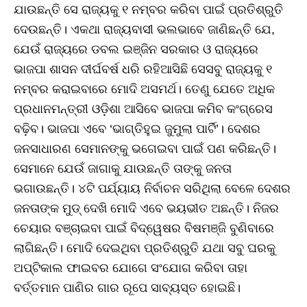
ଯାଉଛନ୍ତି ସେ ରାଜ୍ୟକୁ ୧ ନମ୍ବର କରିବା ପାଇଁ ପ୍ରତିଶ୍ରୁତି
ଦେଉଛନ୍ତି। ଏକଥା ରାଜ୍ୟବାସୀ ଭଲଭାବେ ଜାଣିଛନ୍ତି ଯେ,
ଯେଉଁ ରାଜ୍ୟରେ ଡବଲ ଇଞ୍ଜିନ ସରକାର ଓ ରାଜ୍ୟରେ
ଭାଜପା ଶାସନ ଦୀର୍ଘବର୍ଷ ଧରି ରହିଆସିଛି ସେସବୁ ରାଜ୍ୟକୁ ୧
ନମ୍ବର କରାଇବାରେ ମୋଦି ଅସମର୍ଥ। ତେଣୁ ଯେତେ ଅଧିକ
ପ୍ରଧାନମନ୍ତ୍ରୀ ଓଡ଼ିଶା ଆସିବେ ଭାଜପା କମିବ କଂଗ୍ରେସ
ବଢ଼ିବ। ଭାଜପା ଏବେ ‘ଭାଗ୍‌ତିହୁଇ ଜୁମୁଲା ପାର୍ଟି’। ଦେଶର
ଜନସାଧାରଣ ସେମାନଙ୍କୁ ଭଗେଇବା ପାଇଁ ପଣ କରିଛନ୍ତି।
ସେମାନେ ଯେଉଁ ଜାଗାକୁ ଯାଉଛନ୍ତି ତାଙ୍କୁ ଜନତା
ଭଗାଉଛନ୍ତି। ୪ଟି ପର୍ଯ୍ୟାୟ ନିର୍ବାଚନ ସରିଥିଲା ବେଳେ ଦେଶର
ଜନତାଙ୍କ ମୁଡ୍‌ ଦେଖି ମୋଦି ଏବେ ଭୟଭୀତ ଅଛନ୍ତି। ନିଜର
ଚେୟାର ବଞ୍ଚାଇବା ପାଇଁ ବିଦ୍ୱେଷର ବିଷମଞ୍ଜି ବୁଣିବାରେ
ଲାଗିଛନ୍ତି। ମୋଦି ଦେଇଥିବା ପ୍ରତିଶ୍ରୁତି ଯଥା ସବୁ ଘରକୁ
ଅପ୍ଟିକାଲ ଫାଇବର ଯୋଗେ ସଂଯୋଗ କରିବା ତାହା
ବର୍ତ୍ତମାନ ପାଣିର ଗାର ରୂପେ ସାବ୍ୟସ୍ତ ହୋଇଛି।