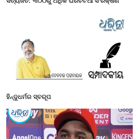
ସତ୍ୟଜିତ: ୩୦୦ରୁ ଅଧିକ ଘରଚଟିଆ ସଂରକ୍ଷଣ
ହିନ୍ଦୁଧର୍ମର ସ୍ବରୂପ