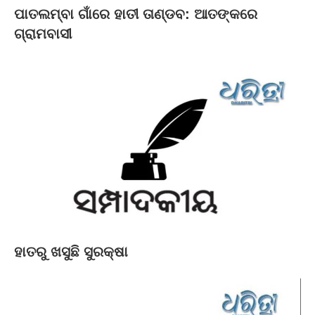
ପାତଲମ୍ବା ଗାଁରେ ହାତୀ ତାଣ୍ଡବ: ଆତଙ୍କରେ
ଗ୍ରାମବାସୀ
ହାତରୁ ଖସୁଛି ସୁରକ୍ଷା