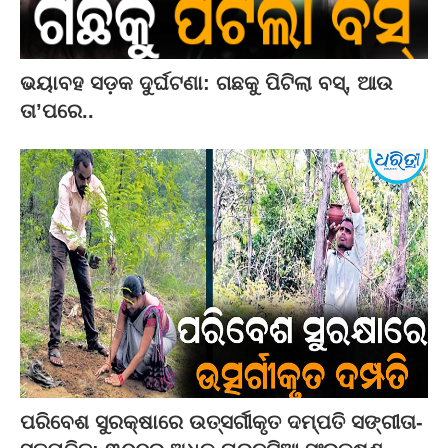
ଭୟାବହ ସଡ଼କ ଦୁର୍ଘଟଣା: ଗଛକୁ ପିଟିଲା ବସ୍‌, ଆଉ
ତା’ପରେ..
ପରିବେଶ ସୁରକ୍ଷାରେ ଉତ୍ସର୍ଗୀକୃତ ଦମ୍ପତି ସଙ୍ଗୀତା-