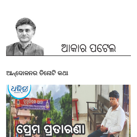
ଆନ୍ଦୋଳନର ତିନୋଟି କଥା