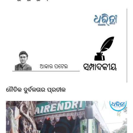
ନୈତିକ ଦୁର୍ବଳତାର ପ୍ରତୀକ