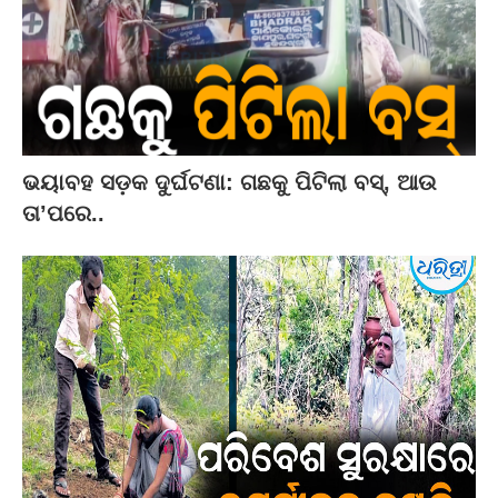
ଭୟାବହ ସଡ଼କ ଦୁର୍ଘଟଣା: ଗଛକୁ ପିଟିଲା ବସ୍‌, ଆଉ
ତା’ପରେ..