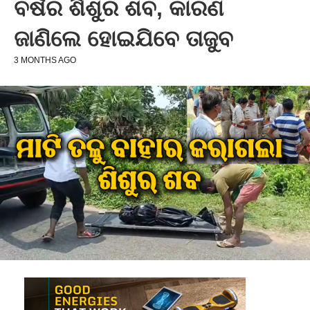
ବର୍ଷର ଶିଶୁର ଶବ, କାରଣ
ଜାଣିଲେ ହୋଇଯିବେ ତାଜୁବ
3 MONTHS AGO