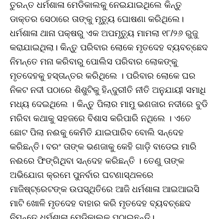
ତୁରନ୍ତ ଧର୍ମଶାଳା ମେଡିକାଲକୁ ନେଇଯାଇଥିଲେ କିନ୍ତୁ
ଡାକ୍ତର ସେଠାରେ ତାଙ୍କୁ ମୃତ୍ୟୁ ଘୋଷଣା କରିଥିଲେ।
ଧର୍ମଶାଳା ଥାନା ପକ୍ଷରୁ ଏକ ଅପମୃତ୍ୟୁ ମାମଲା ୧୮/୨୬ ରୁଜୁ
କରାଯାଇଥିଲା। କିନ୍ତୁ ପରିବାର ଲୋକେ ମୃତଦେହ ବ୍ୟବଚ୍ଛେଦ
ନିମନ୍ତେ ମନା କରିବାରୁ ପୋଲିସ ପରିବାର ଲୋକଙ୍କୁ
ମୃତଦେହକୁ ହସ୍ତାନ୍ତର କରିଥିଲେ । ପରିବାର ଲୋକେ ଘର
ନିକଟ ନଦୀ ପଠାରେ ଶିଶୁଟିକୁ ହିନ୍ଦୁରୀତି ନୀତି ଅନୁଯାୟୀ ସମାଧି
ମଧ୍ୟ ଦେଇଥିଲେ । କିନ୍ତୁ ପିଲାର ମାମୁ ଭଣଜାର ନଦୀରେ ବୁଡି
ମରିବା କଥାକୁ ସହଜରେ ବିଶାସ କରିପାରି ନଥିଲେ । ଏତେ
ଛୋଟ ପିଲା ନଈକୁ କେମିତି ଯାଇପାରିବ ବୋଲି ସନ୍ଦେହ
କରିଛନ୍ତି। ବରଂ ତାଙ୍କ ଭଣଜାକୁ କେହି ଗାଡ଼ି ବାଡେଇ ମାରି
ନଈରେ ଫିଙ୍ଗିଥିବା ସନ୍ଦେହ କରିଛନ୍ତି । ତେଣୁ ତାଙ୍କ
ଅଭିଯୋଗ କ୍ରମେ ପୁନର୍ବାର ଘଟଣାସ୍ଥଳରେ
ମାଜିଷ୍ଟ୍ରେଟଙ୍କ ଉପସ୍ଥିତିରେ ଆଜି ଧର୍ମଶାଳା ଆଇଆଇସି
ମାଟି ଖୋଳି ମୃତଦେହ ବାହାର କରି ମୃତଦେହ ବ୍ୟବଚ୍ଛେଦ
ନିମନ୍ତେ ଧର୍ମଶାଳା ମେଡିକାଲକୁ ପଠାଇଛନ୍ତି।