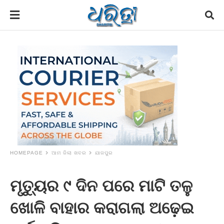
HOMEPAGE
ଆମ ଜିଲା ଖବର
ଯାଜପୁର
ମୃତ୍ୟୁର ୯ ଦିନ ପରେ ମାଟି ତଳୁ
ଖୋଳି ବାହାର କରାଗଲା ଅଢ଼େଇ