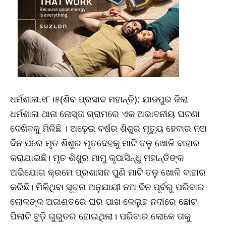
ଧର୍ମଶାଳା,୧୮।୫(ଶିବ ପ୍ରସାଦ ମହାନ୍ତି): ଯାଜପୁର ଜିଲା
ଧର୍ମଶାଳା ଥାନା ନୋସ୍ତା ଗ୍ରାମରେ ଏକ ଅଭାବନୀୟ ଘଟଣା
ଦେଖିବକୁ ମିଳିଛି । ଅଢ଼େଇ ବର୍ଷର ଶିଶୁର ମୃତ୍ୟୁ ହେବାର ନଅ
ଦିନ ପରେ ମୃତ ଶିଶୁର ମୃତଦେହକୁ ମାଟି ତଳୁ ଖୋଳି ବାହାର
କରାଯାଇଛି। ମୃତ ଶିଶୁର ମାମୁ କୃପାସିନ୍ଧୁ ମହାନ୍ତିଙ୍କ
ଅଭିଯୋଗ କ୍ରମେ ପ୍ରଶାସନ ପୁଣି ମାଟି ତଳୁ ଖୋଳି ବାହାର
କରିଛି। ମିଳିଥିବା ସୂଚନା ଅନୁଯାୟୀ ନଅ ଦିନ ପୂର୍ବରୁ ପରିବାର
ଲୋକଙ୍କ ଅଜାଣତରେ ଘର ପାଖ କେଲୁହ ନଦୀରେ ଛୋଟ
ପିଲାଟି ବୁଡ଼ି ଗୁରୁତର ହୋଇଥିଲା। ପରିବାର ଲୋକେ ତାକୁ