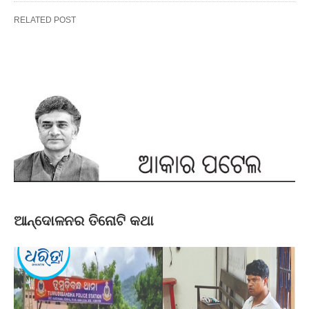
RELATED POST
ଆନ୍ଦୋଳନର ତିନୋଟି କଥା