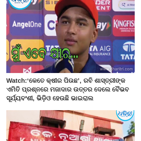
Watch:‘କେତେ କ୍ଷୀର ପିଉଛ’, ରବି ଶାସ୍ତ୍ରୀଙ୍କ
ଏମିତି ପ୍ରଶ୍ନରେ ମଜାଦାର ଉତ୍ତର ଦେଲେ ବୈଭବ
ସୂର୍ଯ୍ୟବଂଶୀ, ଭିଡ଼ିଓ ହେଉଛି ଭାଇରାଲ