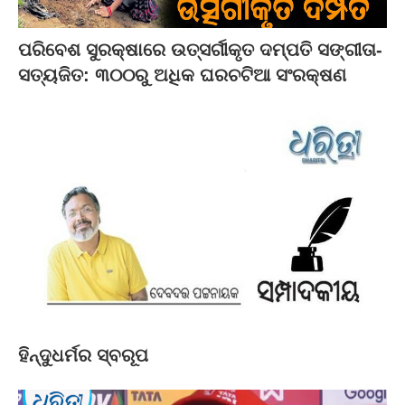
ପରିବେଶ ସୁରକ୍ଷାରେ ଉତ୍ସର୍ଗୀକୃତ ଦମ୍ପତି ସଙ୍ଗୀତା-
ସତ୍ୟଜିତ: ୩୦୦ରୁ ଅଧିକ ଘରଚଟିଆ ସଂରକ୍ଷଣ
ହିନ୍ଦୁଧର୍ମର ସ୍ବରୂପ