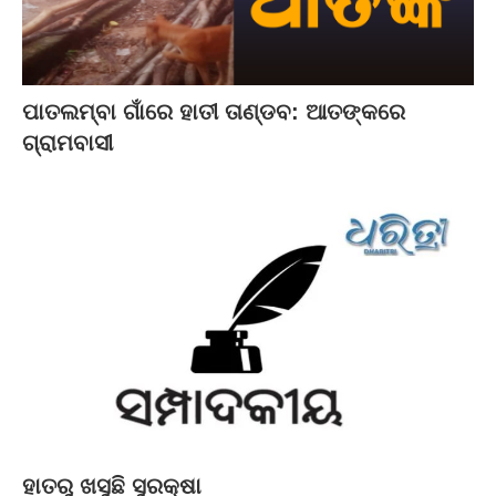
ପାତଲମ୍ବା ଗାଁରେ ହାତୀ ତାଣ୍ଡବ: ଆତଙ୍କରେ
ଗ୍ରାମବାସୀ
ହାତରୁ ଖସୁଛି ସୁରକ୍ଷା