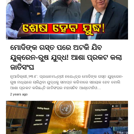
ମୋଦିଙ୍କ ଗସ୍ତ ପରେ ଅଟକି ଯିବ
ୟୁକ୍ରେନ-ରୁଷ ଯୁଦ୍ଧ! ଆଶା ପ୍ରକଟ କଲା
ଜାତିସଂଘ
ନୂଆଦିଲ୍ଲୀ,୨୩।୮: ପ୍ରଧାନମନ୍ତ୍ରୀ ନରେନ୍ଦ୍ର ମୋଦିଙ୍କ ଗସ୍ତ ୟୁକ୍ରେନ-
ରୁଷ ମଧ୍ୟରେ ଚାଲିଥିବା ଯୁଦ୍ଧକୁ ସମାପ୍ତ କରିବାରେ ସହାୟକ ହେବ ବୋଲି
ଆଶା ପ୍ରକଟ କରିଛନ୍ତି ଜାତିସଂଘର ମହାସଚିବ ଆଣ୍ଟୋନିଓ…
2 years ago