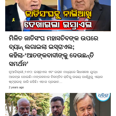
ମିଳିତ ଜାତିସଂଘ ମହାସଚିବଙ୍କ ଉପରେ
ବ୍ୟାନ୍ ଲଗାଇଲା ଇସ୍ରାଏଲ;
କହିଲା-‘ଆତଙ୍କବାଦୀଙ୍କୁ ଦେଉଛନ୍ତି
ସମର୍ଥନ’
ନୂଆଦିଲ୍ଲୀ,୨।୧୦: ଇସ୍ରାଏଲ ଏବଂ ଇରାନ ମଧ୍ୟରେ ସିଧାସଳଖ ଯୁଦ୍ଧ
ଆରମ୍ଭ ହୋଇଛି। ମଙ୍ଗଳବାର ବିଳମ୍ବିତ ରାତିରୁ ଉଭୟ ପାର୍ଶ୍ୱରୁ ଏୟାର
ଷ୍ଟ୍ରାଇକ୍ ଜାରି ରହିଛି। ଏହାର ପ୍ରଭାବ…
2 years ago