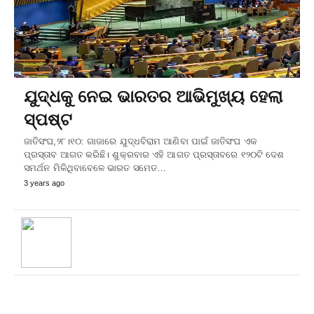
ଯୁଦ୍ଧକୁ ନେଇ ଭାରତର ଆଭିମୁଖ୍ୟ ହେଲା
ସ୍ପଷ୍ଟ
ଜାତିସଂଘ,୨୮।୧୦: ଗାଜାରେ ଯୁଦ୍ଧବିରାମ ଆଣିବା ପାଇଁ ଜାତିସଂଘ ଏକ
ପ୍ରସ୍ତାବ ଆଗତ କରିଛି। ଶୁକ୍ରବାର ଏହି ଆଗତ ପ୍ରସ୍ତାବରେ ୧୨୦ଟି ଦେଶ
ସମର୍ଥନ ମିଳିଥିବାବେଳେ ଭାରତ ସମେତ…
3 years ago