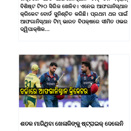
ବିଶିଷ୍ଟ ଟି୨୦ ସିରିଜ ଖେଳିବ। ଏନେଇ ଆଫଗାନିସ୍ଥାନ
କ୍ରିକେଟ ବୋର୍ଡ ସୁନିଶ୍ଚିତ କରିଛି। ପ୍ରଥମ ଥର ପାଇଁ
ଆଫଗାନିସ୍ଥାନ ଟିମ୍ ଭାରତ ବିପକ୍ଷରେ ସୀମିତ ଓଭର
ଦ୍ୱିପାକ୍ଷିକ…
ଶତକ ମାରିଥିବା ଖେଳାଳିଙ୍କୁ ଷ୍ଟ୍ରାଇକ୍‌ ଦେଲେନି