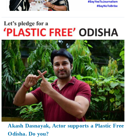
Akash Dasnayak, Actor supports a Plastic Free
Odisha. Do you?