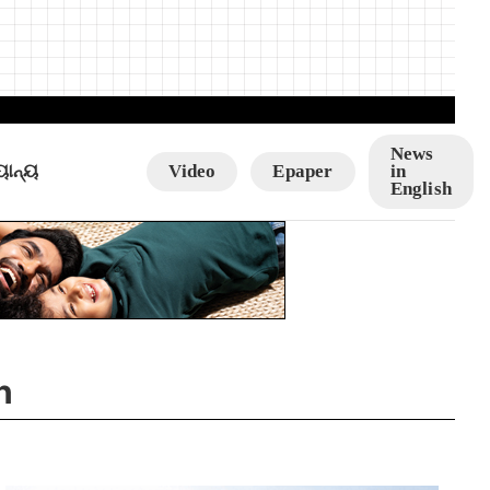
News
ୟାନ୍ୟ
Video
Epaper
in
English
n