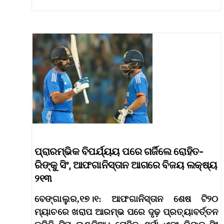
ପ୍ରାରମ୍ଭିକ ବିପର୍ଯ୍ୟୟ ପରେ ଗର୍ଜିଲେ ରୋହିତ-
ରିଙ୍କୁ ସିଂ, ଆଫଗାନିସ୍ତାନ ଆଗରେ ବିଜୟ ଲକ୍ଷ୍ୟ
୨୧୩
ବେଙ୍ଗାଲୁର,୧୭।୧: ଆଫଗାନିସ୍ତାନ ଶେଷ ଟି୨୦
ମ୍ୟାଚରେ ଖରାପ ଆରମ୍ଭ ପରେ ଦୃଢ଼ ପ୍ରତ୍ୟାବର୍ତ୍ତନ