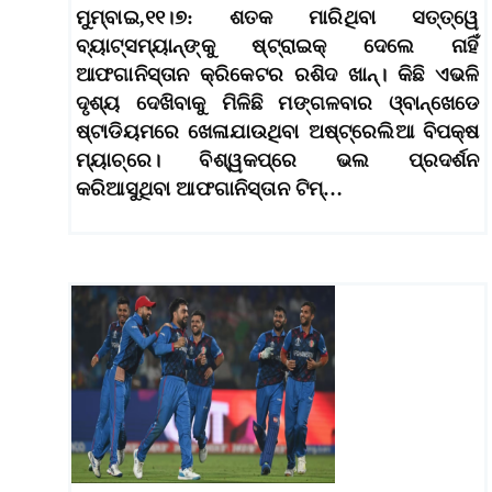
ମୁମ୍ବାଇ,୧୧।୭: ଶତକ ମାରିଥିବା ସତ୍ତ୍ୱେ
ବ୍ୟାଟ୍ସମ୍ୟାନ୍‌ଙ୍କୁ ଷ୍ଟ୍ରାଇକ୍‌ ଦେଲେ ନାହିଁ
ଆଫଗାନିସ୍ତାନ କ୍ରିକେଟର ରଶିଦ ଖାନ୍‌। କିଛି ଏଭଳି
ଦୃଶ୍ୟ ଦେଖିବାକୁ ମିଳିଛି ମଙ୍ଗଳବାର ଓ୍ବାନ୍‌ଖେଡେ
ଷ୍ଟାଡିୟମରେ ଖେଳାଯାଉଥିବା ଅଷ୍ଟ୍ରେଲିଆ ବିପକ୍ଷ
ମ୍ୟାଚ୍‌ରେ। ବିଶ୍ୱକପ୍‌ରେ ଭଲ ପ୍ରଦର୍ଶନ
କରିଆସୁଥିବା ଆଫଗାନିସ୍ତାନ ଟିମ୍‌…