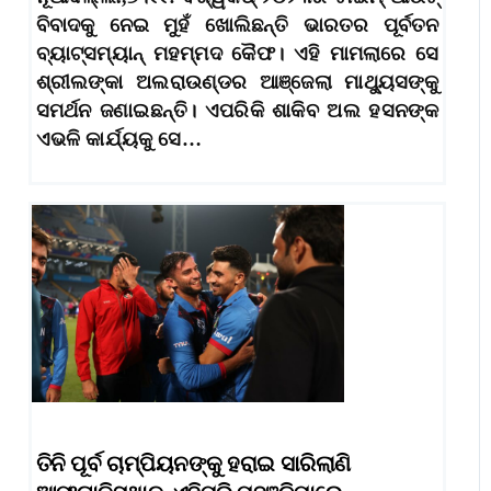
ବିବାଦକୁ ନେଇ ମୁହଁ ଖୋଲିଛନ୍ତି ଭାରତର ପୂର୍ବତନ
ବ୍ୟାଟ୍ସମ୍ୟାନ୍‌ ମହମ୍ମଦ କୈଫ। ଏହି ମାମଲାରେ ସେ
ଶ୍ରୀଲଙ୍କା ଅଲରାଉଣ୍ଡର ଆଞ୍ଜେଲା ମାଥ୍ୟୁସଙ୍କୁ
ସମର୍ଥନ ଜଣାଇଛନ୍ତି। ଏପରିକି ଶାକିବ ଅଲ ହସନଙ୍କ
ଏଭଳି କାର୍ଯ୍ୟକୁ ସେ…
ତିନି ପୂର୍ବ ଚାମ୍ପିୟନଙ୍କୁ ହରାଇ ସାରିଲାଣି