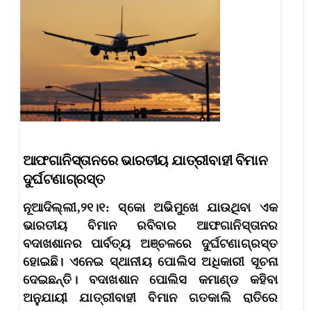
ଆଫଗାନିସ୍ତାନରେ ଭାରତୀୟ ଯାତ୍ରୀବାହୀ ବିମାନ
ଦୁର୍ଘଟଣାଗ୍ରସ୍ତ
ନୂଆଦିଲ୍ଲୀ,୨୧।୧: ସ୍କୋ ଅଭିମୁଖେ ଯାଉଥିବା ଏକ
ଭାରତୀୟ ବିମାନ ରବିବାର ଆଫଗାନିସ୍ତାନର
ବଦାଖଶାନର ପାର୍ବତ୍ୟ ଅଞ୍ଚଳରେ ଦୁର୍ଘଟଣାଗ୍ରସ୍ତ
ହୋଇଛି। ଏନେଇ ସ୍ଥାନୀୟ ପୋଲିସ ଅଧିକାରୀ ସୂଚନା
ଦେଇଛନ୍ତି। ବଦାଖଶାନ ପୋଲିସ କମାଣ୍ଡ କହିବା
ଅନୁଯାୟୀ ଯାତ୍ରୀବାହୀ ବିମାନ ଗତକାଲି ରାତିରେ