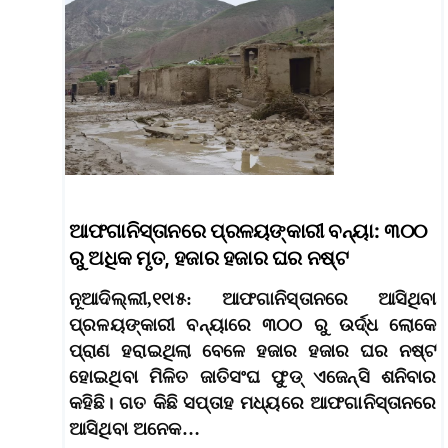
ଆଫଗାନିସ୍ତାନରେ ପ୍ରଳୟଙ୍କାରୀ ବନ୍ୟା: ୩୦୦
ରୁ ଅଧିକ ମୃତ, ହଜାର ହଜାର ଘର ନଷ୍ଟ
ନୂଆଦିଲ୍ଲୀ,୧୧ା୫: ଆଫଗାନିସ୍ତାନରେ ଆସିଥିବା
ପ୍ରଳୟଙ୍କାରୀ ବନ୍ୟାରେ ୩୦୦ ରୁ ଉର୍ଦ୍ଧ ଲୋକେ
ପ୍ରାଣ ହରାଇଥିଲା ବେଳେ ହଜାର ହଜାର ଘର ନଷ୍ଟ
ହୋଇଥିବା ମିଳିତ ଜାତିସଂଘ ଫୁଡ୍ ଏଜେନ୍ସି ଶନିବାର
କହିଛି। ଗତ କିଛି ସପ୍ତାହ ମଧ୍ୟରେ ଆଫଗାନିସ୍ତାନରେ
ଆସିଥିବା ଅନେକ…