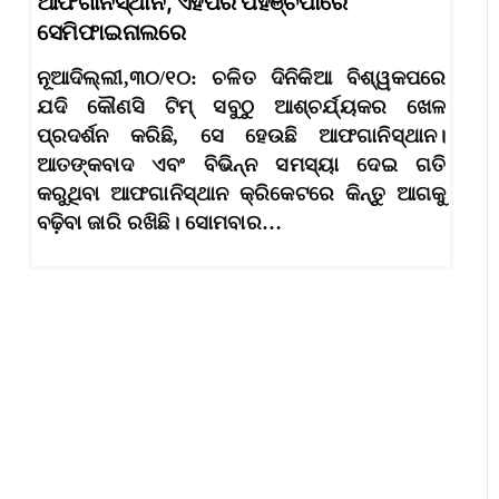
ଆଫଗାନିସ୍ଥାନ, ଏହିପରି ପହଞ୍ଚିପାରେ
ସେମିଫାଇନାଲରେ
ନୂଆଦିଲ୍ଲୀ,୩୦/୧୦: ଚଳିତ ଦିନିକିଆ ବିଶ୍ୱକପରେ
ଯଦି କୌଣସି ଟିମ୍ ସବୁଠୁ ଆଶ୍ଚର୍ଯ୍ୟକର ଖେଳ
ପ୍ରଦର୍ଶନ କରିଛି, ସେ ହେଉଛି ଆଫଗାନିସ୍ଥାନ।
ଆତଙ୍କବାଦ ଏବଂ ବିଭିନ୍ନ ସମସ୍ୟା ଦେଇ ଗତି
କରୁଥିବା ଆଫଗାନିସ୍ଥାନ କ୍ରିକେଟରେ କିନ୍ତୁ ଆଗକୁ
ବଢି଼ବା ଜାରି ରଖିଛି। ସୋମବାର…