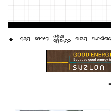
ଓଡ଼ିଶା
ରାଜ୍ୟ
ମେଟ୍ରୋ
ଜାତୀୟ
ଅନ୍ତର୍ଜାତୀ
ସ୍ୱତନ୍ତ୍ର