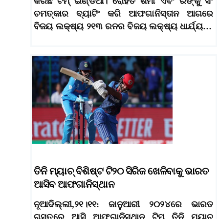
କରିଛି ଟିମ୍ ଇଣ୍ଡିଆ। ରୋହିତ ଶର୍ମା ଏବଂ ରିଙ୍କୁ ସିଂ
ଚମତ୍କାର ବ୍ୟାଟିଂ କରି ଆଫଗାନିସ୍ତାନ ଆଗରେ
ବିଜୟ ଲକ୍ଷ୍ୟ ୨୧୩ ରନର ବିଜୟ ଲକ୍ଷ୍ୟ ଧାର୍ଯ୍ୟ…
ତିନି ମ୍ୟାଚ୍ ବିଶିଷ୍ଟ ଟି୨୦ ସିରିଜ ଖେଳିବାକୁ ଭାରତ
ଆସିବ ଆଫଗାନିସ୍ଥାନ
ନୂଆଦିଲ୍ଲୀ,୨୧।୧୧: ଜାନୁଆରୀ ୨୦୨୪ରେ ଭାରତ
ଗସ୍ତରେ ଆସି ଆଫଗାନିସ୍ଥାନ ଟିମ୍ ତିନି ମ୍ୟାଚ୍