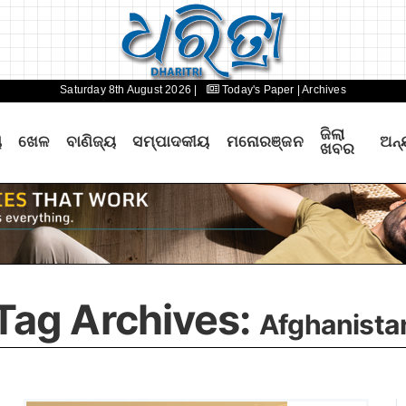
Saturday 8th August 2026 |
Today's Paper
| Archives
ଜିଲା
ୟ
ଖେଳ
ବାଣିଜ୍ୟ
ସମ୍ପାଦକୀୟ
ମନୋରଞ୍ଜନ
ଅନ୍
ଖବର
Tag Archives:
Afghanista