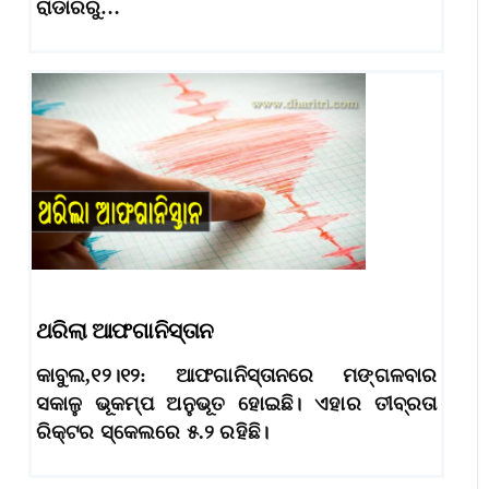
ରାଡାରରୁ…
ଥରିଲା ଆଫଗାନିସ୍ତାନ
କାବୁଲ,୧୨।୧୨: ଆଫଗାନିସ୍ତାନରେ ମଙ୍ଗଳବାର
ସକାଳୁ ଭୂକମ୍ପ ଅନୁଭୂତ ହୋଇଛି। ଏହାର ତୀବ୍ରତା
ରିକ୍ଟର ସ୍କେଲରେ ୫.୨ ରହିଛି।