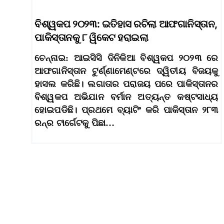
ବିଶ୍ୱକପ ୨୦୨୩: ଇତିହାସ ରଚିଲା ଆଫଗାନିସ୍ତାନ,
ପାକିସ୍ତାନକୁ ୮ ୱିକେଟ ହରାଇଲା
ଚେନ୍ନାଇ: ଆଇସିସି ଦିନିକିଆ ବିଶ୍ୱକପ ୨୦୨୩ ରେ
ଆଫଗାନିସ୍ତାନ ଟୁର୍ଣ୍ଣାମେଣ୍ଟରେ ଦ୍ୱିତୀୟ ବିଜୟକୁ
ହାସଲ କରିଛି। ଲଗାତାର ପରାଜୟ ପରେ ପାକିସ୍ତାନର
ବିଶ୍ୱକପ ଅଭିଯାନ ବର୍ମାନ ଅତ୍ୟନ୍ତ କଷ୍ଟସାଧ୍ୟ
ହୋଇପଡିଛି। ପ୍ରଥମେ ବ୍ୟାଟିଂ କରି ପାକିସ୍ତାନ ୨୮୩
ରନ୍‌ର ଟାର୍ଗେଟକୁ ପିଛା…