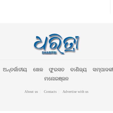
ଅନ୍ତର୍ଜାତୀୟ
ଖେଳ
ଫୁରସତ
ବାଣିଜ୍ୟ
ସମ୍ପାଦକ
ମନୋରଞ୍ଜନ
About us
Contacts
Advertise with us