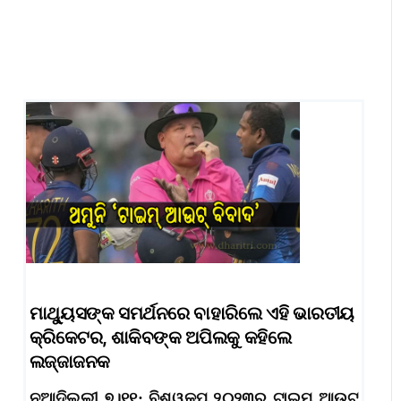
ମାଥ୍ୟୁସଙ୍କ ସମର୍ଥନରେ ବାହାରିଲେ ଏହି ଭାରତୀୟ
କ୍ରିକେଟର, ଶାକିବଙ୍କ ଅପିଲକୁ କହିଲେ
ଲଜ୍ଜାଜନକ
ନୂଆଦିଲ୍ଲୀ,୭।୧୧: ବିଶ୍ୱକପ୍‌ ୨୦୨୩ର ଟାଇମ୍‌ ଆଉଟ୍‌