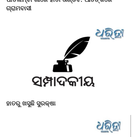
ଗ୍ରାମବାସୀ
ହାତରୁ ଖସୁଛି ସୁରକ୍ଷା