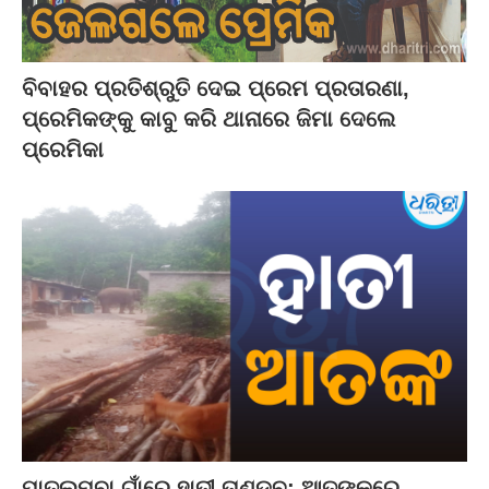
ବିବାହର ପ୍ରତିଶ୍ରୁତି ଦେଇ ପ୍ରେମ ପ୍ରତାରଣା,
ପ୍ରେମିକଙ୍କୁ କାବୁ କରି ଥାନାରେ ଜିମା ଦେଲେ
ପ୍ରେମିକା
ପାତଲମ୍ବା ଗାଁରେ ହାତୀ ତାଣ୍ଡବ: ଆତଙ୍କରେ