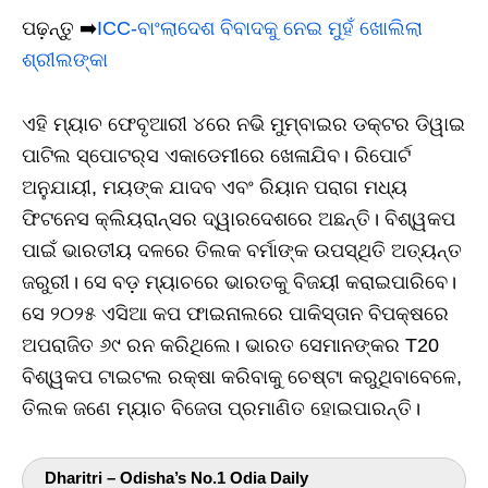
ପଢ଼ନ୍ତୁ ➡️
ICC-ବାଂଲାଦେଶ ବିବାଦକୁ ନେଇ ମୁହଁ ଖୋଲିଲା
ଶ୍ରୀଲଙ୍କା
ଏହି ମ୍ୟାଚ ଫେବୃଆରୀ ୪ରେ ନଭି ମୁମ୍ବାଇର ଡକ୍ଟର ଡିୱାଇ
ପାଟିଲ ସ୍ପୋଟର୍‌ସ ଏକାଡେମୀରେ ଖେଳାଯିବ। ରିପୋର୍ଟ
ଅନୁଯାୟୀ, ମୟଙ୍କ ଯାଦବ ଏବଂ ରିୟାନ ପରାଗ ମଧ୍ୟ
ଫିଟନେସ କ୍ଲିୟରାନ୍ସର ଦ୍ୱାରଦେଶରେ ଅଛନ୍ତି। ବିଶ୍ୱକପ
ପାଇଁ ଭାରତୀୟ ଦଳରେ ତିଲକ ବର୍ମାଙ୍କ ଉପସ୍ଥିତି ଅତ୍ୟନ୍ତ
ଜରୁରୀ। ସେ ବଡ଼ ମ୍ୟାଚରେ ଭାରତକୁ ବିଜୟୀ କରାଇପାରିବେ।
ସେ ୨୦୨୫ ଏସିଆ କପ ଫାଇନାଲରେ ପାକିସ୍ତାନ ବିପକ୍ଷରେ
ଅପରାଜିତ ୬୯ ରନ କରିଥିଲେ। ଭାରତ ସେମାନଙ୍କର T20
ବିଶ୍ୱକପ ଟାଇଟଲ ରକ୍ଷା କରିବାକୁ ଚେଷ୍ଟା କରୁଥିବାବେଳେ,
ତିଲକ ଜଣେ ମ୍ୟାଚ ବିଜେତା ପ୍ରମାଣିତ ହୋଇପାରନ୍ତି।
Dharitri – Odisha’s No.1 Odia Daily