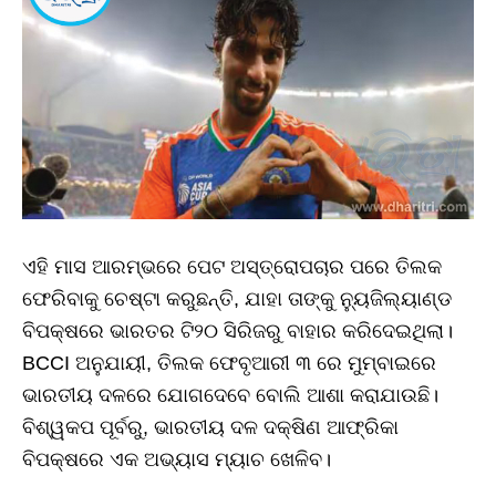
ଏହି ମାସ ଆରମ୍ଭରେ ପେଟ ଅସ୍ତ୍ରୋପଚାର ପରେ ତିଲକ
ଫେରିବାକୁ ଚେଷ୍ଟା କରୁଛନ୍ତି, ଯାହା ତାଙ୍କୁ ନ୍ୟୁଜିଲ୍ୟାଣ୍ଡ
ବିପକ୍ଷରେ ଭାରତର ଟି୨୦ ସିରିଜରୁ ବାହାର କରିଦେଇଥିଲା।
BCCI ଅନୁଯାୟୀ, ତିଲକ ଫେବୃଆରୀ ୩ ରେ ମୁମ୍ବାଇରେ
ଭାରତୀୟ ଦଳରେ ଯୋଗଦେବେ ବୋଲି ଆଶା କରାଯାଉଛି।
ବିଶ୍ୱକପ ପୂର୍ବରୁ, ଭାରତୀୟ ଦଳ ଦକ୍ଷିଣ ଆଫ୍ରିକା
ବିପକ୍ଷରେ ଏକ ଅଭ୍ୟାସ ମ୍ୟାଚ ଖେଳିବ।