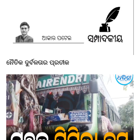
ନୈତିକ ଦୁର୍ବଳତାର ପ୍ରତୀକ