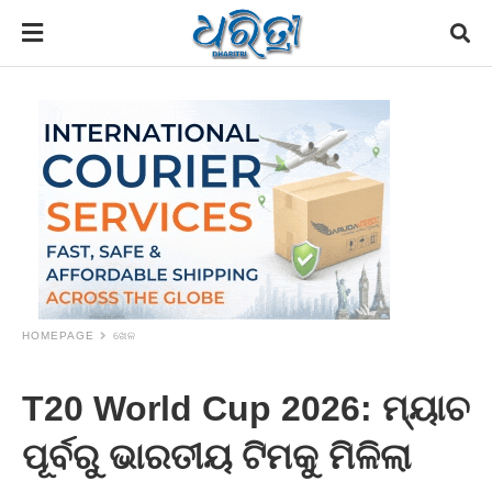
HOMEPAGE
ଖେଳ
T20 World Cup 2026: ମ୍ୟାଚ
ପୂର୍ବରୁ ଭାରତୀୟ ଟିମକୁ ମିଳିଲା