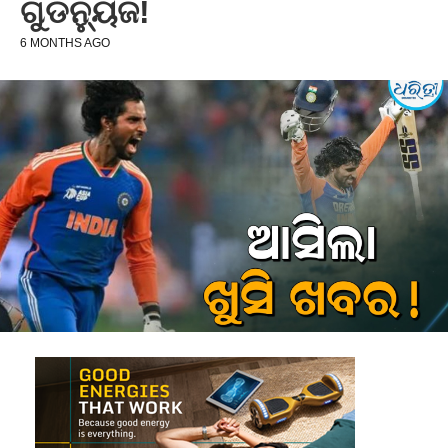
ଗୁଡନ୍ୟୁଜ!
6 MONTHS AGO