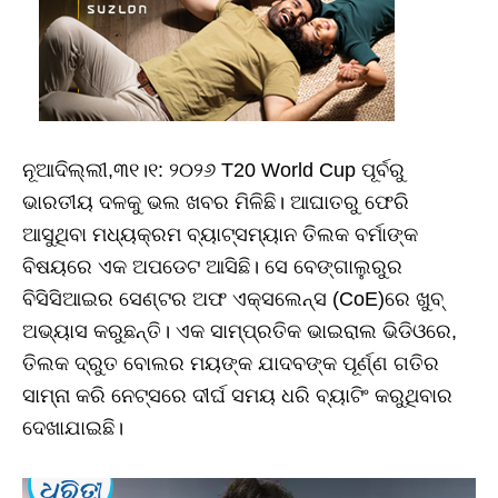
ନୂଆଦିଲ୍ଲୀ,୩୧।୧: ୨୦୨୬ T20 World Cup ପୂର୍ବରୁ
ଭାରତୀୟ ଦଳକୁ ଭଲ ଖବର ମିଳିଛି। ଆଘାତରୁ ଫେରି
ଆସୁଥିବା ମଧ୍ୟକ୍ରମ ବ୍ୟାଟ୍ସମ୍ୟାନ ତିଲକ ବର୍ମାଙ୍କ
ବିଷୟରେ ଏକ ଅପଡେଟ ଆସିଛି। ସେ ବେଙ୍ଗାଲୁରୁର
ବିସିସିଆଇର ସେଣ୍ଟର ଅଫ ଏକ୍ସଲେନ୍ସ (CoE)ରେ ଖୁବ୍‌
ଅଭ୍ୟାସ କରୁଛନ୍ତି। ଏକ ସାମ୍ପ୍ରତିକ ଭାଇରାଲ ଭିଡିଓରେ,
ତିଲକ ଦ୍ରୁତ ବୋଲର ମୟଙ୍କ ଯାଦବଙ୍କ ପୂର୍ଣ୍ଣ ଗତିର
ସାମ୍ନା କରି ନେଟ୍ସରେ ଦୀର୍ଘ ସମୟ ଧରି ବ୍ୟାଟିଂ କରୁଥିବାର
ଦେଖାଯାଇଛି।