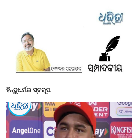
ହିନ୍ଦୁଧର୍ମର ସ୍ବରୂପ