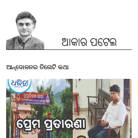
ଆନ୍ଦୋଳନର ତିନୋଟି କଥା