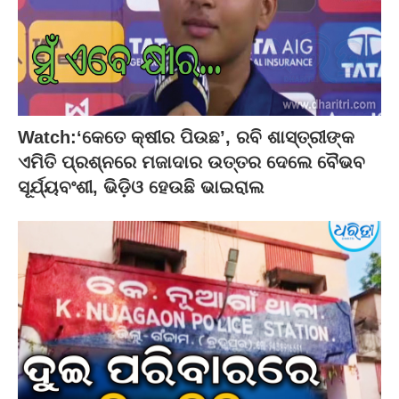
Watch:‘କେତେ କ୍ଷୀର ପିଉଛ’, ରବି ଶାସ୍ତ୍ରୀଙ୍କ
ଏମିତି ପ୍ରଶ୍ନରେ ମଜାଦାର ଉତ୍ତର ଦେଲେ ବୈଭବ
ସୂର୍ଯ୍ୟବଂଶୀ, ଭିଡ଼ିଓ ହେଉଛି ଭାଇରାଲ