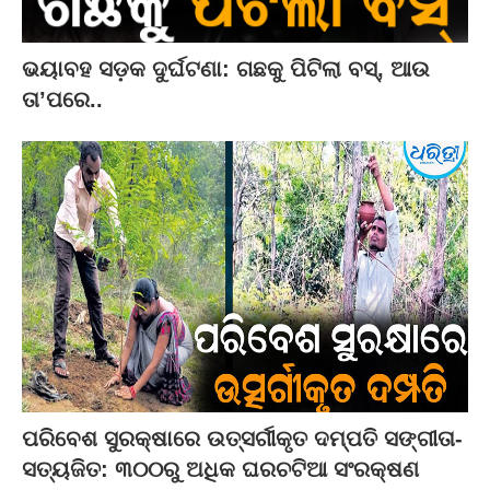
ଭୟାବହ ସଡ଼କ ଦୁର୍ଘଟଣା: ଗଛକୁ ପିଟିଲା ବସ୍‌, ଆଉ
ତା’ପରେ..
ପରିବେଶ ସୁରକ୍ଷାରେ ଉତ୍ସର୍ଗୀକୃତ ଦମ୍ପତି ସଙ୍ଗୀତା-
ସତ୍ୟଜିତ: ୩୦୦ରୁ ଅଧିକ ଘରଚଟିଆ ସଂରକ୍ଷଣ