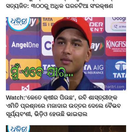
ସତ୍ୟଜିତ: ୩୦୦ରୁ ଅଧିକ ଘରଚଟିଆ ସଂରକ୍ଷଣ
Watch:‘କେତେ କ୍ଷୀର ପିଉଛ’, ରବି ଶାସ୍ତ୍ରୀଙ୍କ
ଏମିତି ପ୍ରଶ୍ନରେ ମଜାଦାର ଉତ୍ତର ଦେଲେ ବୈଭବ
ସୂର୍ଯ୍ୟବଂଶୀ, ଭିଡ଼ିଓ ହେଉଛି ଭାଇରାଲ