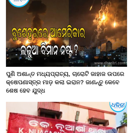
ପୁଣି ଅଶାନ୍ତ ମଧ୍ୟପ୍ରାଚ୍ୟ, ଚାରୋଟି ଜାହାଜ ଉପରେ
କ୍ଷେପଣାସ୍ତ୍ର ମାଡ଼ କଲା ଇରାନ? ଜାଣନ୍ତୁ କେବେ
ଶେଷ ହେବ ଯୁଦ୍ଧ