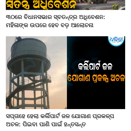
୩୦ରେ ବିଧାନସଭାର ସ୍ବତନ୍ତ୍ର ଅଧିବେଶନ:
ମହିଳାଙ୍କ ଉପରେ ହେବ ବଡ଼ ଆଲୋଚନା
ସପ୍ତାହେ ହେଲା କର୍ଲିପାର୍ଟ ଜଳ ଯୋଗାଣ ପ୍ରକଳ୍ପ
ଅଚଳ: ପିଇବା ପାଣି ପାଇଁ ହନ୍ତସନ୍ତ