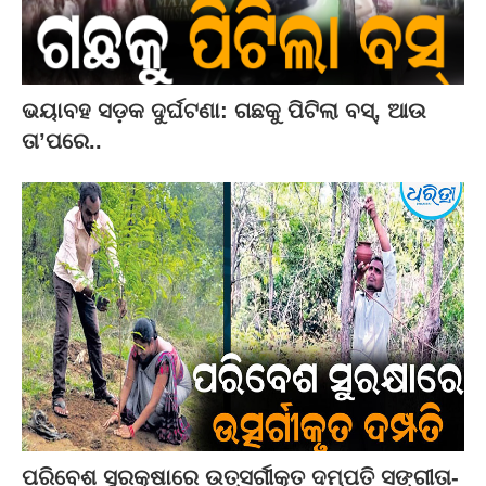
ଭୟାବହ ସଡ଼କ ଦୁର୍ଘଟଣା: ଗଛକୁ ପିଟିଲା ବସ୍‌, ଆଉ
ତା’ପରେ..
ପରିବେଶ ସୁରକ୍ଷାରେ ଉତ୍ସର୍ଗୀକୃତ ଦମ୍ପତି ସଙ୍ଗୀତା-