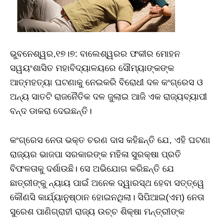
ଭୁବନେଶ୍ୱର,୧୭।୭: ବାଲେଶ୍ୱରର ଫକୀର ମୋହନ
ସୱୟଂଶାସିତ ମହାବିଦ୍ୟାଳୟରେ ସୌମ୍ୟାଙ୍କଙ୍କ
ଆତ୍ମହତ୍ୟା ଘଟଣାକୁ ନେଇକରି ବିରୋଧୀ ଦଳ କଂଗ୍ରେସ ଓ
ଅନ୍ୟ ସାତଟି ରାଜନୈତିକ ଦଳ ଜୁଲାଇ ଆଜି ଏକ ରାଜ୍ୟବ୍ୟାପୀ
ବନ୍ଦ ଡାକରା ଦେଇଛନ୍ତି।
କଂଗ୍ରେସ ନେତା ଭକ୍ତ ଚରଣ ଦାସ କହିଛନ୍ତି ଯେ, ଏହି ଘଟଣା
ରାଜ୍ୟର ଭାଜପା ସରକାରଙ୍କ ମହିଳା ସୁରକ୍ଷା ପ୍ରତି
ବିଫଳତାକୁ ଦର୍ଶାଉଛି। ସେ ଅଭିଯୋଗ କରିଛନ୍ତି ଯେ
ଛାତ୍ରୀଙ୍କୁ ନ୍ୟାୟ ପାଇଁ ଅନେକ ଦ୍ୱାରସ୍ଥ ହେବା ସତ୍ତ୍ୱେ
କୌଣସି କାର୍ଯ୍ୟାନୁଷ୍ଠାନ ହୋଇନଥିଲା। ସିପିଆଇ(ଏମ) ନେତା
ସୁରେଶ ପାଣିଗ୍ରାହୀ ରାଜ୍ୟ ଉଚ୍ଚ ଶିକ୍ଷା ମନ୍ତ୍ରୀଙ୍କ