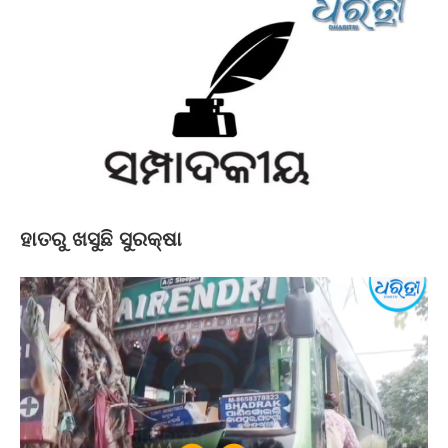
ହାତରୁ ଖସୁଛି ସୁରକ୍ଷା