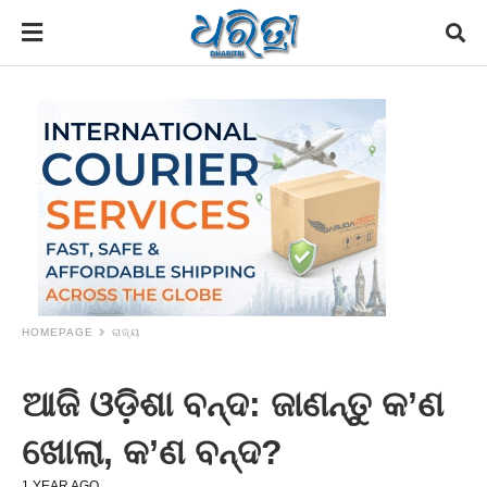
HOMEPAGE
ରାଜ୍ୟ
ଆଜି ଓଡ଼ିଶା ବନ୍ଦ: ଜାଣନ୍ତୁ କ’ଣ
ଖୋଲା, କ’ଣ ବନ୍ଦ?
1 YEAR AGO