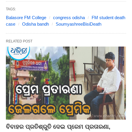
TAGS:
Balasore FM College
congress odisha
FM student death
case
Odisha bandh
SoumyashreeBisiDeath
RELATED POST
ବିବାହର ପ୍ରତିଶ୍ରୁତି ଦେଇ ପ୍ରେମ ପ୍ରତାରଣା,