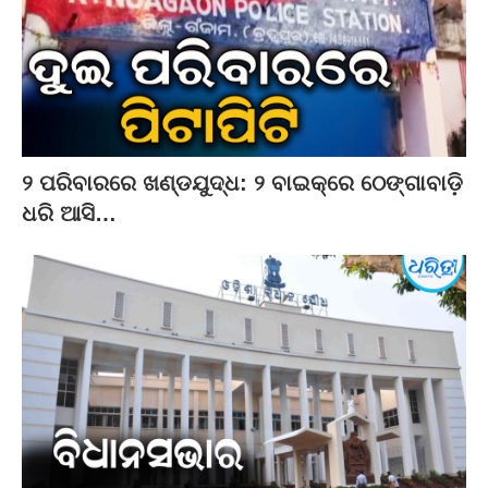
୨ ପରିବାରରେ ଖଣ୍ଡଯୁଦ୍ଧ: ୨ ବାଇକ୍‌ରେ ଠେଙ୍ଗାବାଡ଼ି
ଧରି ଆସି…