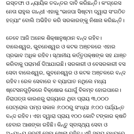
ଇସ୍ତଫା ଓ ନ୍ୟାୟିକ ତଦନ୍ତର ଦାବି କରିଛନ୍ତି। କଂଗ୍ରେସ
ନେତା ରାହୁଲ ଗାନ୍ଧୀ ଏହାକୁ “ଭାଜପା ସିଷ୍ଟମ ଦ୍ୱାରା ସଂଗଠିତ
ହତ୍ୟା” ବୋଲି ଅଭିହିତ କରି ସରକାରଙ୍କୁ ନିଶାନା କରିଛନ୍ତି।
ତେବେ ଆଜି ଅନେକ ଶିକ୍ଷାନୁଷ୍ଠାନ ବନ୍ଦ ରହିବ।
ବାଲେଶ୍ୱର, ଭୁବନେଶ୍ୱର ଓ କଟକ ଅଞ୍ଚଳରେ ଏହାର
ପ୍ରଭାବ ଅଧିକ ରହିବ। ସ୍ଥାନୀୟ କର୍ତ୍ତୃପକ୍ଷଙ୍କ ସହ ଯାଞ୍ଚ
କରିବାକୁ ପରାମର୍ଶ ଦିଆଯାଇଛି। ସରକାରୀ ଓ ବେସରକାରୀ ବସ
ସେବା ବାଲେଶ୍ୱର, ଭୁବନେଶ୍ୱର ଓ କଟକ ଅଞ୍ଚଳରେ ବନ୍ଦ
ରହିବ। ରେଳ ସେବାରେ ବ ବ୍ୟାଘାତ ନଥିଲେ ମଧ୍ୟ
ଷ୍ଟେସନଗୁଡ଼ିକରେ ବିକ୍ଷୋଭ ଯୋଗୁଁ ବିଳମ୍ବ ହୋଇପାରେ।
ନିରାପତ୍ତା କାରଣରୁ ରାଜ୍ୟରେ ଥିବା ପ୍ରାୟ ୩,୦୦୦
ପେଟ୍ରୋଲ ପମ୍ପ ସକାଳ ୬:୦୦ରୁ ସଂଧ୍ୟା ୬:୦୦ ପର୍ଯ୍ୟନ୍ତ
ବନ୍ଦ ରହିବ। ଏହା ଦ୍ୱାରା ପ୍ରାୟ ୧୦୦ କୋଟି ଟଙ୍କାର କ୍ଷତି
ହେବାର ଆଶଙ୍କା ରହିଛି। କିନ୍ତୁ ସ୍ବାସ୍ଥ୍ୟ ସେବା ଓ
ଅନ୍ୟାନ୍ୟ ଜରୁରୀ ସେବା ଖୋଲା ରହିବ। ଏହି ସମୟ ମଧ୍ୟରେ,