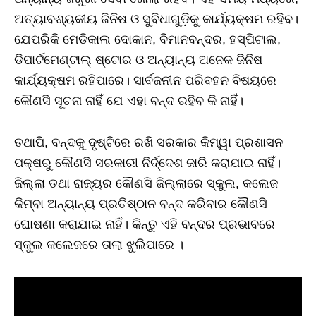
ଅତ୍ୟାବଶ୍ୟକୀୟ ଜିନିଷ ଓ ସୁବିଧାଗୁଡ଼ିକୁ କାର୍ଯ୍ୟକ୍ଷମ ରହିବ।
ଯେପରିକି ମେଡିକାଲ ଦୋକାନ, ବିମାନବନ୍ଦର, ହସ୍ପିଟାଲ,
ଡିପାର୍ଟମେଣ୍ଟାଲ୍ ଷ୍ଟୋର ଓ ଅନ୍ୟାନ୍ୟ ଅନେକ ଜିନିଷ
କାର୍ଯ୍ୟକ୍ଷମ ରହିପାରେ। ସାର୍ବଜନୀନ ପରିବହନ ବିଷୟରେ
କୌଣସି ସୂଚନା ନାହିଁ ଯେ ଏହା ବନ୍ଦ ରହିବ କି ନାହିଁ।
ତଥାପି, ବନ୍ଦକୁ ଦୃଷ୍ଟିରେ ରଖି ସରକାର କିମ୍ୱା ପ୍ରଶାସନ
ପକ୍ଷରୁ କୌଣସି ସରକାରୀ ନିର୍ଦ୍ଦେଶ ଜାରି କରାଯାଇ ନାହିଁ।
ଜିଲ୍ଲା ତଥା ରାଜ୍ୟର କୌଣସି ଜିଲ୍ଲାରେ ସ୍କୁଲ, କଲେଜ
କିମ୍ବା ଅନ୍ୟାନ୍ୟ ପ୍ରତିଷ୍ଠାନ ବନ୍ଦ କରିବାର କୌଣସି
ଘୋଷଣା କରାଯାଇ ନାହିଁ। କିନ୍ତୁ ଏହି ବନ୍ଦର ପ୍ରଭାବରେ
ସ୍କୁଲ କଲେଜରେ ତାଲା ଝୁଲିପାରେ ।