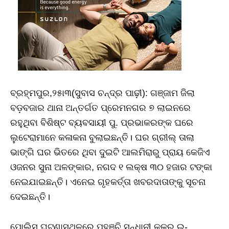
ବ୍ରହ୍ମପୁର,୨୫ା୩(ସୁବାସ ଚନ୍ଦ୍ର ପାଢ଼ୀ): ଗଞ୍ଜାମ ଜିଲା
ବଡ଼ବଜାର ଥାନା ଅନ୍ତର୍ଗତ ପ୍ରେମନଗର ୭ ଲାଇନରେ
ରହୁଥିବା ବିଶିଷ୍ଟ ବ୍ୟବସାୟୀ ପୁ. ପ୍ରଭାକରଙ୍କ ଘରେ
ଲୁଟେରାମାନେ କଳାକନା ବୁଲାଇଛନ୍ତି। ଘର ଗ୍ରୀଲ୍‌ ତାଲା
ଭାଙ୍ଗି ଘର ଭିତରେ ଥିବା ଦୁଇଟି ଆଲମିରାରୁ ପ୍ରାୟ କେଜିଏ
ଓଜନର ସୁନା ଅଳଙ୍କାର, ନଗଦ ୧ ଲକ୍ଷ ୩୦ ହଜାର ଟଙ୍କା
ନେଇଯାଇଛନ୍ତି। ଏନେଇ ଗୃହକର୍ତ୍ତା ଖବରଦାତାଙ୍କୁ ସୂଚନା
ଦେଇଛନ୍ତି।
ପୋଲିସ ଘଟଣାସ୍ଥଳରେ ପହଞ୍ଚି ସନ୍ଧାନୀ କୁକୁର ଇ-