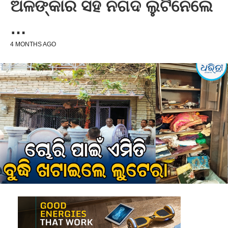
ଅଳଙ୍କାର ସହ ନଗଦ ଲୁଟିନେଲେ
…
4 MONTHS AGO