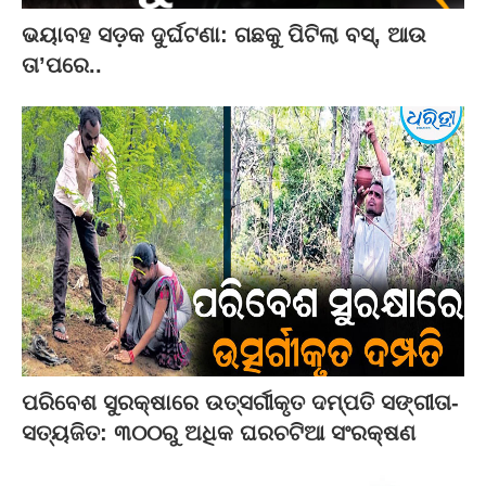
ଭୟାବହ ସଡ଼କ ଦୁର୍ଘଟଣା: ଗଛକୁ ପିଟିଲା ବସ୍‌, ଆଉ
ତା’ପରେ..
ପରିବେଶ ସୁରକ୍ଷାରେ ଉତ୍ସର୍ଗୀକୃତ ଦମ୍ପତି ସଙ୍ଗୀତା-
ସତ୍ୟଜିତ: ୩୦୦ରୁ ଅଧିକ ଘରଚଟିଆ ସଂରକ୍ଷଣ