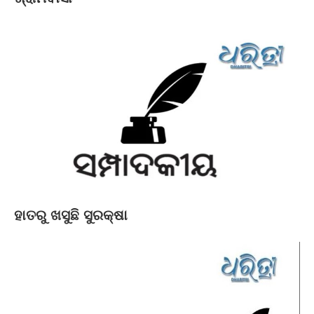
ହାତରୁ ଖସୁଛି ସୁରକ୍ଷା