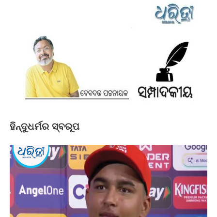
ହିନ୍ଦୁଧର୍ମର ସ୍ବରୂପ