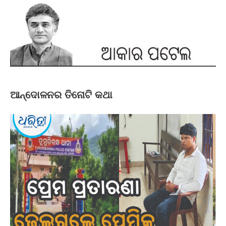
ଆନ୍ଦୋଳନର ତିନୋଟି କଥା