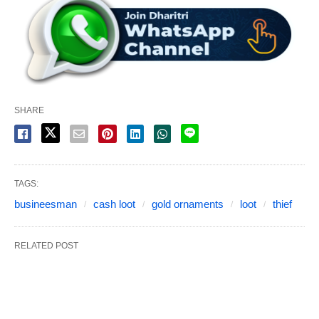
SHARE
TAGS:
busineesman
cash loot
gold ornaments
loot
thief
RELATED POST