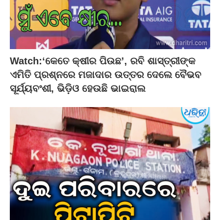
Watch:‘କେତେ କ୍ଷୀର ପିଉଛ’, ରବି ଶାସ୍ତ୍ରୀଙ୍କ
ଏମିତି ପ୍ରଶ୍ନରେ ମଜାଦାର ଉତ୍ତର ଦେଲେ ବୈଭବ
ସୂର୍ଯ୍ୟବଂଶୀ, ଭିଡ଼ିଓ ହେଉଛି ଭାଇରାଲ