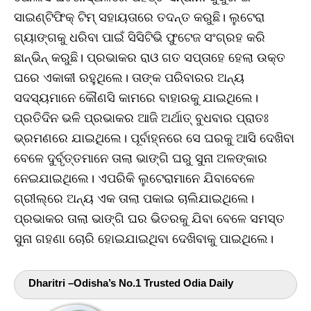
ସାଇଣ୍ଟିଫିକ୍‌ ଟିମ୍‌ ସହାୟତାରେ ତଦନ୍ତ କରୁଛି। ଲୁଟେରା
ଗ୍ୟାଙ୍ଗକୁ ଧରିବା ପାଇଁ ସିସିଟିଭି ଫୁଟେଜ ସଂଗ୍ରହ କରି
ଛାନ୍‌ଭିନ୍‌ କରୁଛି। ପ୍ରଭାକର ରାଓ ଗତ ସପ୍ତାହେ ହେଲା ଉକ୍ତ
ଘରେ ଏକାକୀ ରହୁଥିଲେ। ତାଙ୍କ ପରିବାରର ଅନ୍ୟ
ସଦସ୍ୟମାନେ କୌଣସି କାମରେ ବାହାରକୁ ଯାଇଥିଲେ।
ପ୍ରତିଦିନ ଭଳି ପ୍ରଭାକର ଆଜି ଅର୍ଥାତ୍‌ ବୁଧବାର ପ୍ରାତଃ
ଭ୍ରମଣରେ ଯାଇଥିଲେ। ପୂର୍ବାହ୍ନରେ ସେ ଘରକୁ ଆସି ଦେଖିବା
ବେଳେ ଦୁର୍ବୃତ୍ତମାନେ ତାଲା ଭାଙ୍ଗି ଘରୁ ସୁନା ଅଳଙ୍କାର
ନେଇଯାଇଥିଲେ। ଏପରିକି ଲୁଟେରାମାନେ ଯିବାବେଳେ
ଗ୍ରୀଲ୍‌ରେ ଅନ୍ୟ ଏକ ତାଲା ପକାଇ ଚାଲିଯାଇଥିଲେ।
ପ୍ରଭାକର ତାଲା ଭାଙ୍ଗି ଘର ଭିତରକୁ ଯିବା ବେଳେ ସମସ୍ତ
ସୁନା ଗହଣା ଚୋରି ହୋଇଯାଇଥିବା ଦେଖିବାକୁ ପାଇଥିଲେ।
Dharitri –Odisha’s No.1 Trusted Odia Daily