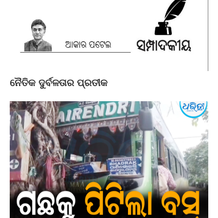
ନୈତିକ ଦୁର୍ବଳତାର ପ୍ରତୀକ