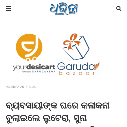
HOMEPAGE
ରାଜ୍ୟ
ବ୍ୟବସାୟୀଙ୍କ ଘରେ କଳାକନା
ବୁଲାଇଲେ ଲୁଟେରା, ସୁନା