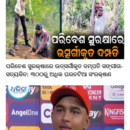
ପରିବେଶ ସୁରକ୍ଷାରେ ଉତ୍ସର୍ଗୀକୃତ ଦମ୍ପତି ସଙ୍ଗୀତା-
ସତ୍ୟଜିତ: ୩୦୦ରୁ ଅଧିକ ଘରଚଟିଆ ସଂରକ୍ଷଣ