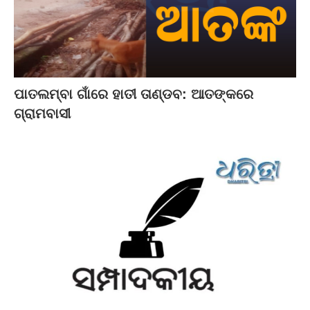
ପାତଲମ୍ବା ଗାଁରେ ହାତୀ ତାଣ୍ଡବ: ଆତଙ୍କରେ
ଗ୍ରାମବାସୀ