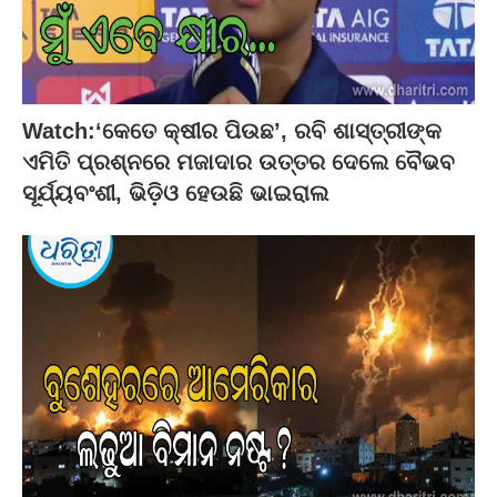
Watch:‘କେତେ କ୍ଷୀର ପିଉଛ’, ରବି ଶାସ୍ତ୍ରୀଙ୍କ
ଏମିତି ପ୍ରଶ୍ନରେ ମଜାଦାର ଉତ୍ତର ଦେଲେ ବୈଭବ
ସୂର୍ଯ୍ୟବଂଶୀ, ଭିଡ଼ିଓ ହେଉଛି ଭାଇରାଲ