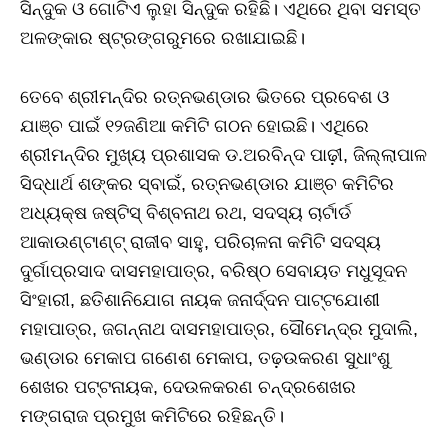
ସିନ୍ଦୁକ ଓ ଗୋଟିଏ ଲୁହା ସିନ୍ଦୁକ ରହିଛି। ଏଥିରେ ଥିବା ସମସ୍ତ
ଅଳଙ୍କାର ଷ୍ଟ୍ରଙ୍ଗରୁମରେ ରଖାଯାଇଛି।
ତେବେ ଶ୍ରୀମନ୍ଦିର ରତ୍ନଭଣ୍ଡାର ଭିତରେ ପ୍ରବେଶ ଓ
ଯାଞ୍ଚ ପାଇଁ ୧୨ଜଣିଆ କମିଟି ଗଠନ ହୋଇଛି। ଏଥିରେ
ଶ୍ରୀମନ୍ଦିର ମୁଖ୍ୟ ପ୍ରଶାସକ ଡ.ଅରବିନ୍ଦ ପାଢ଼ୀ, ଜିଲ୍ଲାପାଳ
ସିଦ୍ଧାର୍ଥ ଶଙ୍କର ସ୍ବାଇଁ, ରତ୍ନଭଣ୍ଡାର ଯାଞ୍ଚ କମିଟିର
ଅଧ୍ୟକ୍ଷ ଜଷ୍ଟିସ୍‌ ବିଶ୍ବନାଥ ରଥ, ସଦସ୍ୟ ଚାର୍ଟାର୍ଡ
ଆକାଉଣ୍ଟାଣ୍ଟ୍‌ ରାଜୀବ ସାହୁ, ପରିଚାଳନା କମିଟି ସଦସ୍ୟ
ଦୁର୍ଗାପ୍ରସାଦ ଦାସମହାପାତ୍ର, ବରିଷ୍ଠ ସେବାୟତ ମଧୁସୂଦନ
ସିଂହାରୀ, ଛତିଶାନିଯୋଗ ନାୟକ ଜନାର୍ଦ୍ଦନ ପାଟ୍ଟଯୋଶୀ
ମହାପାତ୍ର, ଜଗନ୍ନାଥ ଦାସମହାପାତ୍ର, ସୌମେନ୍ଦ୍ର ମୁଦାଲି,
ଭଣ୍ଡାର ମେକାପ ଗଣେଶ ମେକାପ, ତଢ଼ଉକରଣ ସୁଧାଂଶୁ
ଶେଖର ପଟ୍ଟନାୟକ, ଦେଉଳକରଣ ଚନ୍ଦ୍ରଶେଖର
ମଙ୍ଗରାଜ ପ୍ରମୁଖ କମିଟିରେ ରହିଛନ୍ତି।