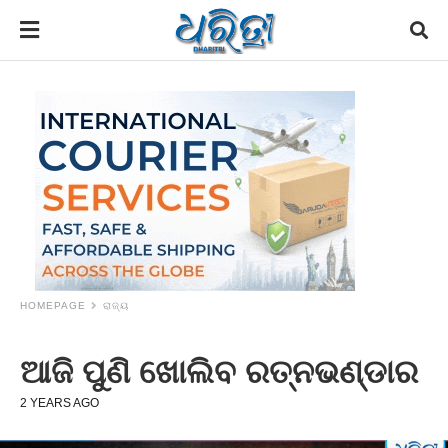
HOMEPAGE
ରାଜ୍ୟ
ଆଜି ପୁଣି ଖୋଲିବ ରତ୍ନଭଣ୍ଡାର
2 YEARS AGO