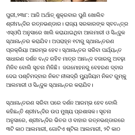
ପୁରୀ,୨୩ା୮: ଆଜି ଅର୍ଥାତ୍‌ ଶୁକ୍ରବାର ପୁଣି ଖୋଲିବ
ଶ୍ରୀମନ୍ଦିର ରତ୍ନଭଣ୍ଡାର। ରାଜ୍ୟ ସରକାରଙ୍କ ସ୍ବତନ୍ତ୍ର
ଏସ୍‌ଓପି ଅନୁସାରେ ଖାଲି କରାଯାଇଥିବା ଆଲମାରୀ ଓ ସିନ୍ଦୁକ
ସ୍ଥାନାନ୍ତର କରାଯିବ। ଅପରାହ୍ନ ୧ଟାରୁ ସ୍ଥାନାନ୍ତରଣ
ପ୍ରକ୍ରିୟା ଆରମ୍ଭ ହେବ। ସ୍ଥାନାନ୍ତର ସରିବା ପର୍ଯ୍ୟନ୍ତ
ସାଧାରଣ ଦର୍ଶନ ବନ୍ଦ ରହିବ ମାତ୍ର ଆନନ୍ଦ ବଜାରରୁ ଅବଢ଼ା
ମିଳିବ ବୋଲି ସୂଚନା ମିଳିଛି। ଜଗମୋହନରୁ ବେହରଣ ଦ୍ବାର
ଦେଇ ପଶ୍ଚିମଦ୍ବାର ନିକଟ ନୀଳାଦ୍ରି ମ୍ୟୁଜିୟମ ନିକଟ ରୁମ୍‌କୁ
ଆଲମାରୀ ଓ ସିନ୍ଦୁକ ସ୍ଥାନାନ୍ତର କରାଯିବ।
ସ୍ଥାନାନ୍ତରଣ ସରିବା ପରେ ଦର୍ଶନ ଆରମ୍ଭ ହେବ ବୋଲି
କହିଛନ୍ତି ଶ୍ରୀମନ୍ଦିର ଉପ ମୁଖ୍ୟ ପ୍ରଶାସକ। ସୂଚନା
ଅନୁସାରେ, ଶ୍ରୀମନ୍ଦିର ଭିତର ଓ ବାହାର ରତ୍ନଭଣ୍ଡାରରେ
୩ଟି କାଠ ଆଲମାରୀ, ଗୋଟିଏ ଷ୍ଟିଲ ଆଲମାରୀ, ୨ଟି କାଠ