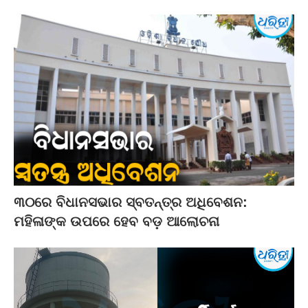
୩୦ରେ ବିଧାନସଭାର ସ୍ବତନ୍ତ୍ର ଅଧିବେଶନ:
ମହିଳାଙ୍କ ଉପରେ ହେବ ବଡ଼ ଆଲୋଚନା