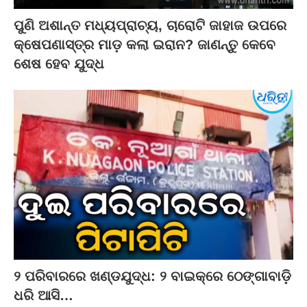
ପୁଣି ଅଶାନ୍ତ ମଧ୍ୟପ୍ରାଚ୍ୟ, ଚାରୋଟି ଜାହାଜ ଉପରେ
କ୍ଷେପଣାସ୍ତ୍ର ମାଡ଼ କଲା ଇରାନ? ଜାଣନ୍ତୁ କେବେ
ଶେଷ ହେବ ଯୁଦ୍ଧ
୨ ପରିବାରରେ ଖଣ୍ଡଯୁଦ୍ଧ: ୨ ବାଇକ୍‌ରେ ଠେଙ୍ଗାବାଡ଼ି
ଧରି ଆସି…