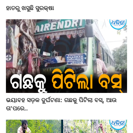
ହାତରୁ ଖସୁଛି ସୁରକ୍ଷା
ଭୟାବହ ସଡ଼କ ଦୁର୍ଘଟଣା: ଗଛକୁ ପିଟିଲା ବସ୍‌, ଆଉ
ତା’ପରେ..