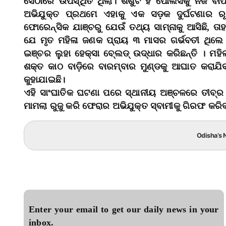
ସେଠାରେ ଉପସ୍ଥିତ ଥିଲା। ଶିଶୁଟି ହିଁ ପୋଲିସକୁ ନିଜ 
ଅଭିଯୁକ୍ତ ପ୍ରଥମେ ଏହାକୁ ଏକ ସଡ଼କ ଦୁର୍ଘଟଣାର ରୂ
ଫୋରେନ୍ସିକ ଯାଞ୍ଚରୁ ଯେଉଁ ତଥ୍ୟ ସାମ୍ନାକୁ ଆସିଛି, ତାହ
ଯେ ମୃତ ମହିଳା ଜଣକ ପ୍ରାୟ ୩ ମାସର ଗର୍ଭବତୀ ଥିଲେ।
ଇଞ୍ଚର ଲୁହା ହେକ୍ସା ବେ୍‌ଲଡ୍‌ ଉଦ୍ଧାର କରିଛନ୍ତି । ମ
ଶକ୍ତ କାଠ ବାଡ଼ିରେ ବାରମ୍ବାର ମୁଣ୍ଡକୁ ଆଘାତ କରାଯି
କୁହାଯାଇଛି।
ଏହି ସାଂଘାତିକ ଘଟଣା ପରେ ସ୍ଥାନୀୟ ଅଞ୍ଚଳରେ ତୀବ୍ର
ମାମଲା ରୁଜୁ କରି ଫେରାର ଅଭିଯୁକ୍ତ ସ୍ବାମୀକୁ ଗିରଫ କରିବା
Odisha’s N
Enter your email to get our daily news in your
inbox.