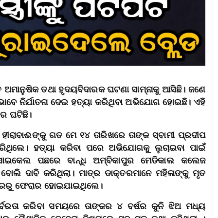
ତ ଅମାନୁଷିକ ତଥା ହୃଦୟବିଦାରକ ଘଟଣା ସାମ୍ନାକୁ ଆସିଛି। ଜଣେ
ମମ ଭାବେ ନିର୍ଯାତନା ଦେଇ ହତ୍ୟା କରିଥିବା ଅଭିଯୋଗ ହୋଇଛି। ଏହି
େ ଘଟିଛି।
 ହୀରାବାଈଙ୍କୁ ଗତ ମେ ୧୪ ତାରିଖରେ ତାଙ୍କ ସ୍ବାମୀ ପ୍ରଦୀପ
ଥିଲେ। ହତ୍ୟା କରିବା ପରେ ଅଭିଯୋଗକୁ ଲୁଚାଇବା ପାଇଁ
ରସାଇକେଲ ପଛରେ ବାନ୍ଧି ଅମ୍ବିକାପୁର ମେଡିକାଲ କଲେଜ
ବୋଲି ଦାବି କରିଥିଲା। ମାତ୍ର ଡାକ୍ତରମାନେ ମହିଳାଙ୍କୁ ମୃତ
ରିସରରୁ ଫେରାର ହୋଇଯାଇଥିଲେ।
 ବର୍ବରତା କରିବା ସମୟରେ ତାଙ୍କର ୪ ବର୍ଷର କୁନି ଝିଅ ମଧ୍ୟ