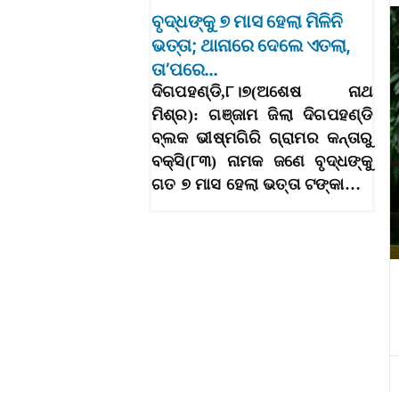
ବୃଦ୍ଧଙ୍କୁ ୭ ମାସ ହେଲା ମିଳିନି
ଭତ୍ତା; ଥାନାରେ ଦେଲେ ଏତଲା,
ତା’ପରେ…
ଦିଗପହଣ୍ଡି,୮।୭(ଅଶେଷ ନାଥ
ମିଶ୍ର): ଗଞ୍ଜାମ ଜିଲା ଦିଗପହଣ୍ଡି
ବ୍ଲକ ଭୀଷ୍ମଗିରି ଗ୍ରାମର କନ୍ତାରୁ
ବକ୍ସି(୮୩) ନାମକ ଜଣେ ବୃଦ୍ଧଙ୍କୁ
ଗତ ୭ ମାସ ହେଲା ଭତ୍ତା ଟଙ୍କା…