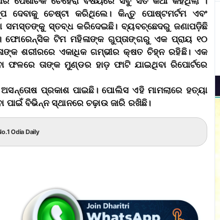
ବାପାର ପୈଶାଚିକ ଚେହେରା ବିଷୟରେ ସବୁ ସତ କଥା କହିଥିଲା ।
ପ ଦେବାକୁ ଚେଷ୍ଟା କରିଥିଲେ। କିନ୍ତୁ ପୋଷ୍ଟମର୍ଟମ ଏବଂ
ା ସମସ୍ତଙ୍କୁ ସ୍ତବ୍ଧ କରିଦେଇଛି। ବ୍ୟବଚ୍ଛେଦରୁ ଜଣାପଡ଼ିଛି
 ଫୋରେନ୍ସିକ ଟିମ ମହିଳାଙ୍କ ଗୁପ୍ତାଙ୍ଗରୁ ଏକ ପ୍ରାୟ ୧୦
ହିଳାଙ୍କ ଶରୀରରେ ଏକାଧିକ ଗମ୍ଭୀର କ୍ଷତ ଚିହ୍ନ ରହିଛି। ଏକ
ବା ଫଳରେ ତାଙ୍କ ମୁଣ୍ଡର ହାଡ଼ ଫାଟି ଯାଇଥିବା ରିପୋର୍ଟରେ
 ଅସନ୍ତୋଷ ପ୍ରକାଶ ପାଇଛି। ପୋଲିସ ଏହି ମାମଲାରେ ହତ୍ୟା
 ପାଇଁ ବିଭିନ୍ନ ସ୍ଥାନରେ ଚଢ଼ାଉ ଜାରି ରଖିଛି।
o.1 Odia Daily