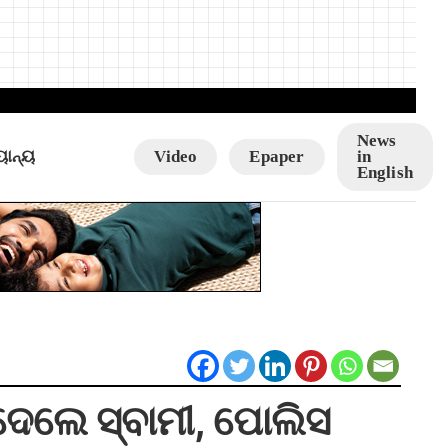
News
ୟାନ୍ୟ
Video
Epaper
in
English
ାଇଦେଲେ ସ୍ବାମୀ, ପୋଲିସ