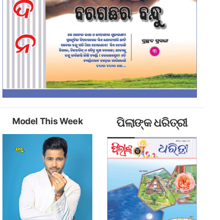
Model This Week
ପିଲାଙ୍କ ଧରିତ୍ରୀ