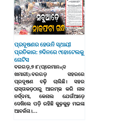
ପ୍ରଦୂଷଣର ହେଉନି ସ୍ଥାୟୀ
ପ୍ରତିକାର: ୭ଦିନରେ ୯ହୋଟେଲକୁ
ନୋଟିସ
ବରଗଡ଼,୭।୮(ପ୍ରେମାନନ୍ଦ
ଖମାରୀ):ବରଗଡ଼ ସହରରେ
ପ୍ରଦୂଷଣ ବଢ଼ି ଚାଲିଛି। ସହର
ରାସ୍ତାକଡ଼ଠାରୁ ଆରମ୍ଭ କରି ନାଳ
ନର୍ଦ୍ଦମା, କେନାଲ ଯେଉଁଆଡ଼େ
ଦେଖିଲେ ପଡ଼ି ରହିଛି କୁଢ଼କୁଢ଼ ମଇଳା
ଆବର୍ଜନା।…