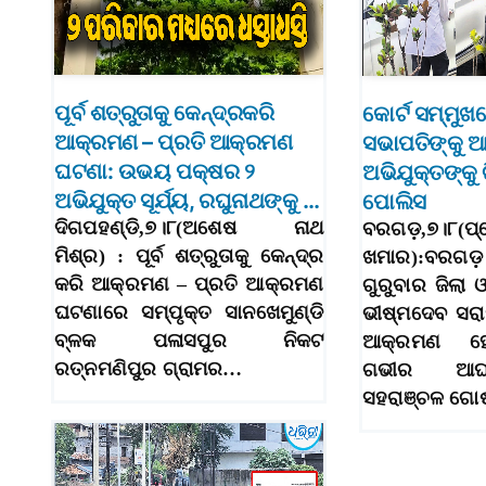
ପୂର୍ବ ଶତ୍ରୁତାକୁ କେନ୍ଦ୍ରକରି
କୋର୍ଟ ସମ୍ମୁଖ
ଆକ୍ରମଣ – ପ୍ରତି ଆକ୍ରମଣ
ସଭାପତିଙ୍କୁ 
ଘଟଣା: ଉଭୟ ପକ୍ଷର ୨
ଅଭିଯୁକ୍ତଙ୍କୁ
ଅଭିଯୁକ୍ତ ସୂର୍ଯ୍ୟ, ରଘୁନାଥଙ୍କୁ …
ପୋଲିସ
ଦିଗପହଣ୍ଡି,୭।୮(ଅଶେଷ ନାଥ
ବରଗଡ଼,୭।୮(ପ୍
ମିଶ୍ର) : ପୂର୍ବ ଶତ୍ରୁତାକୁ କେନ୍ଦ୍ର
ଖମାର):ବରଗଡ଼
କରି ଆକ୍ରମଣ – ପ୍ରତି ଆକ୍ରମଣ
ଗୁରୁବାର ଜିଲା
ଘଟଣାରେ ସମ୍ପୃକ୍ତ ସାନଖେମୁଣ୍ଡି
ଭୀଷ୍ମଦେବ ସର
ବ୍ଳକ ପଳାସପୁର ନିକଟ
ଆକ୍ରମଣ ହୋ
ରତ୍ନମଣିପୁର ଗ୍ରାମର…
ଗଭୀର ଆଘାତ
ସହରାଞ୍ଚଳ ଗୋ