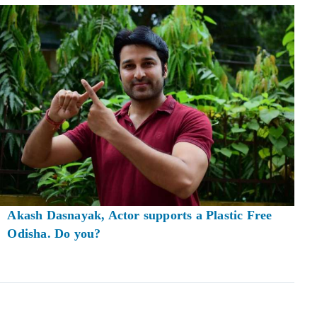
Akash Dasnayak, Actor supports a Plastic Free
Odisha. Do you?