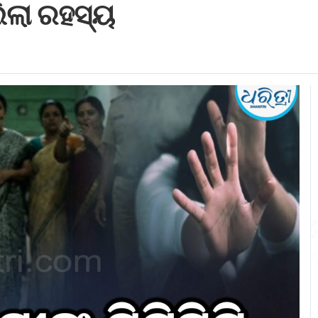
ିଲା ରହସ୍ୟ