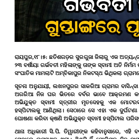
ରାୟପୁର,୧୮।୫: ଛତିଶଗଡ଼ର ସୁରଗୁଜା ଜିଲାରୁ ଏକ ଅତ୍ୟନ୍
୨୩ ବର୍ଷୀୟା ଗର୍ଭବତୀ ମହିଳାଙ୍କୁ ତାଙ୍କ ସ୍ବାମୀ ଅତି ନିର୍
ସଂଘାତିକ ମାମଲାଟି ଅମ୍ବିକାପୁର ନିକଟସ୍ଥ ଭିଥିକଲା ଗ୍ରାମର
ସୂଚନା ଅନୁଯାୟୀ, ଲଖନପୁରର ସାକରିଆ ଗ୍ରାମର ବାସିନ୍ଦା
ଅଗରିଆ ନିଜ ଘର ଭିତରେ ବର୍ବର ଭାବେ ଆକ୍ରମଣ କରି
ଅଭିଯୁକ୍ତ ସ୍ବାମୀ ସ୍ତ୍ରୀର ମୃତଦେହକୁ ଏକ ମୋଟ
ହସ୍ପିଟାଲକୁ ଆଣିଥିଲା। ସେଠାରେ ସେ ଏହା ଏକ ଦୁର୍ଘଟଣା 
ଘୋଷଣା କରିବା କ୍ଷଣି ଅଭିଯୁକ୍ତ ସ୍ବାମୀ ହସ୍ପିଟାଲ ପ
ଥାନା ଅଧିକାରୀ ସି.ପି. ତିୱାରୀଙ୍କ କହିବାନୁସାରେ, ଏହି