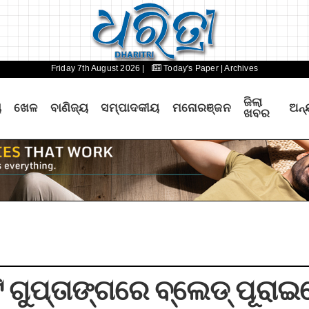
Friday 7th August 2026 |
Today's Paper
| Archives
ଜିଲା
ୟ
ଖେଳ
ବାଣିଜ୍ୟ
ସମ୍ପାଦକୀୟ
ମନୋରଞ୍ଜନ
ଅନ୍
ଖବର
ିଟି ଗୁପ୍ତାଙ୍ଗରେ ବ୍ଲେଡ୍‌ ପୂର