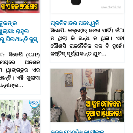
ଚୁକଙ୍କ
ପ୍ରତିବାଦର ପଦଧ୍ୱନି
ୁଲାସା: ରାହୁଲ
ସିଜେପି- କକ୍‌ରୋଚ୍‌ ଜନତା ପାର୍ଟି। ନଁା
ନ ଥିଲା କି ଗନ୍ଧ ନ ଥିଲା। ଏହା
 ପିଇଥାନ୍ତି ଜୁସ୍‌,
କୌଣସି ରାଜନୈତିକ ଦଳ ବି ନୁହେଁ।
ଜଷ୍ଟିସ୍‌ ସୂର୍ଯ୍ୟକାନ୍ତ ଯୁବ…
।୮: ସିଜେପି (CJP)
 ସମୟରେ ଅନଶନ
ମ ୱାଙ୍ଗଚୁକ ଏକ
ଛନ୍ତି। ଏହି ଖୁଲାସା
ଗାନ୍ଧୀଙ୍କ…
ନୂତନ ଫାଣ୍ଡିଧିକାରୀଙ୍କ