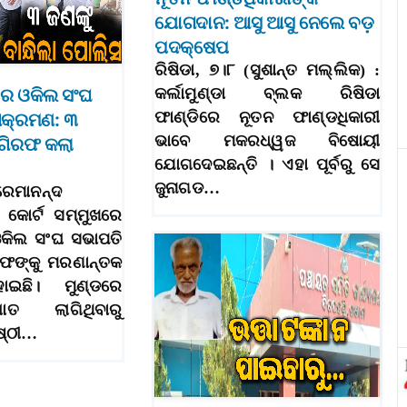
ଯୋଗଦାନ: ଆସୁ ଆସୁ ନେଲେ ବଡ଼
ପଦକ୍ଷେପ
ରିଷିଡା, ୭।୮ (ସୁଶାନ୍ତ ମଲ୍ଲିକ) :
ରେ ଓକିଲ ସଂଘ
କର୍ଲାମୁଣ୍ଡା ବ୍ଲକ ରିଷିଡା
ଫାଣ୍ଡିରେ ନୂତନ ଫାଣ୍ଡଧିକାରୀ
ଆକ୍ରମଣ: ୩
ଭାବେ ମକରଧ୍ୱଜ ବିଷୋୟୀ
 ଗିରଫ କଲା
ଯୋଗଦେଇଛନ୍ତି । ଏହା ପୂର୍ବରୁ ସେ
ଜୁନାଗଡ…
ରେମାନନ୍ଦ
 କୋର୍ଟ ସମ୍ମୁଖରେ
 ଓକିଲ ସଂଘ ସଭାପତି
ାଫଙ୍କୁ ମରଣାନ୍ତକ
ଇଛି। ମୁଣ୍ଡରେ
 ଲାଗିଥିବାରୁ
ଷ୍ଠୀ…