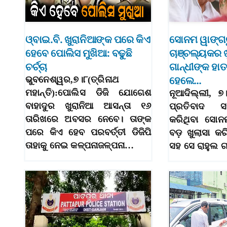
ଓ୍ବାଇ.ବି. ଖୁରାନିଆଙ୍କ ପରେ କିଏ
ସୋନମ ୱାଙ୍ଗ
ହେବେ ପୋଲିସ ମୁଖିଆ: ବଢୁଛି
ଚାଞ୍ଚଲ୍ୟକର ଖ
ଚର୍ଚ୍ଚା
ଗାନ୍ଧୀଙ୍କ ହାତରୁ
ଭୁବନେଶ୍ୱର,୭।୮(ତ୍ରିନାଥ
ହେଲେ…
ମହାନ୍ତି):ପୋଲିସ ଡିଜି ଯୋଗେଶ
ନୂଆଦିଲ୍ଲୀ, ୭
ବାହାଦୁର ଖୁରାନିଆ ଆସନ୍ତା ୧୬
ପ୍ରତିବାଦ
ତାରିଖରେ ଅବସର ନେବେ। ତାଙ୍କ
କରିଥିବା ସୋନ
ପରେ କିଏ ହେବ ପରବର୍ତ୍ତୀ ଡିଜିପି
ବଡ଼ ଖୁଲାସା କରି
ତାହାକୁ ନେଇ କଳ୍ପନାଜଳ୍ପନା…
ସହ ସେ ରାହୁଲ 