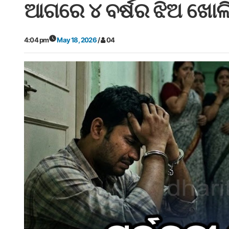
ଆଗରେ ୪ ବର୍ଷର ଝିଅ ଖୋଲ
4:04 pm
May 18, 2026
/
04