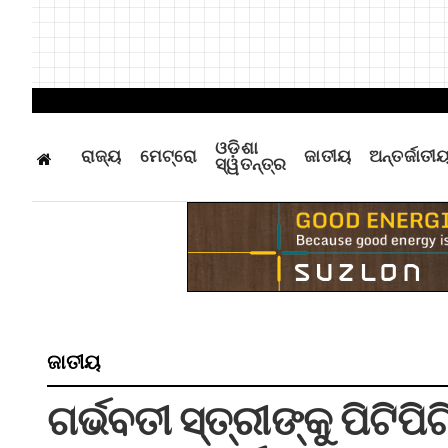
ଓଡ଼ିଶା
ରାଜ୍ୟ
ମେଟ୍ରୋ
ଜାତୀୟ
ଅନ୍ତର୍ଜାତୀ
ସ୍ୱତନ୍ତ୍ର
ଜାତୀୟ
ଗର୍ଭବତୀ ସ୍ତ୍ରୀଙ୍କୁ ପିଟିପ