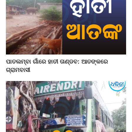
ପାତଲମ୍ବା ଗାଁରେ ହାତୀ ତାଣ୍ଡବ: ଆତଙ୍କରେ
ଗ୍ରାମବାସୀ