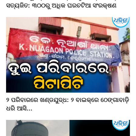
ସତ୍ୟଜିତ: ୩୦୦ରୁ ଅଧିକ ଘରଚଟିଆ ସଂରକ୍ଷଣ
୨ ପରିବାରରେ ଖଣ୍ଡଯୁଦ୍ଧ: ୨ ବାଇକ୍‌ରେ ଠେଙ୍ଗାବାଡ଼ି
ଧରି ଆସି…