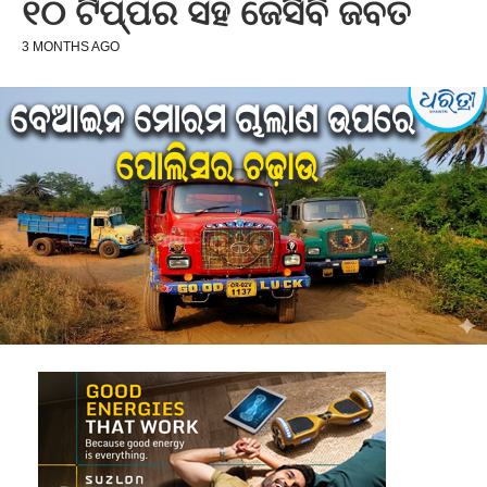
୧୦ ଟିପ୍ପର ସହ ଜେସିବି ଜବତ
3 MONTHS AGO