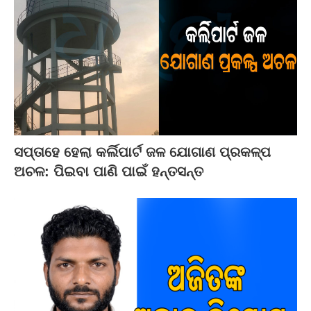
ସପ୍ତାହେ ହେଲା କର୍ଲିପାର୍ଟ ଜଳ ଯୋଗାଣ ପ୍ରକଳ୍ପ
ଅଚଳ: ପିଇବା ପାଣି ପାଇଁ ହନ୍ତସନ୍ତ