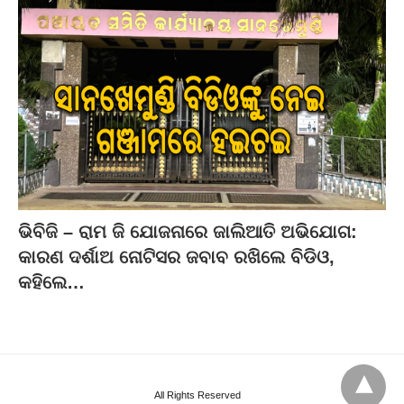
ଭିବିଜି – ରାମ ଜି ଯୋଜନାରେ ଜାଲିଆତି ଅଭିଯୋଗ:
କାରଣ ଦର୍ଶାଅ ନୋଟିସର ଜବାବ ରଖିଲେ ବିଡିଓ,
କହିଲେ…
All Rights Reserved