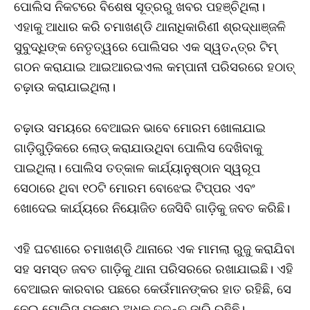
ପୋଲିସ ନିକଟରେ ବିଶେଷ ସୂତ୍ରରୁ ଖବର ପହଞ୍ଚିଥିଲା।
ଏହାକୁ ଆଧାର କରି ଚମାଖଣ୍ଡି ଥାନାଧିକାରିଣୀ ଶ୍ରଦ୍ଧାଞ୍ଜଳି
ସୁବୁଦ୍ଧିଙ୍କ ନେତୃତ୍ୱରେ ପୋଲିସର ଏକ ସ୍ୱତନ୍ତ୍ର ଟିମ୍
ଗଠନ କରାଯାଇ ଆଇଆରଇଏଲ କମ୍ପାନୀ ପରିସରରେ ହଠାତ୍
ଚଢ଼ାଉ କରାଯାଇଥିଲା।
ଚଢ଼ାଉ ସମୟରେ ବେଆଇନ ଭାବେ ମୋରମ ଖୋଳାଯାଇ
ଗାଡ଼ିଗୁଡ଼ିକରେ ଲୋଡ୍ କରାଯାଉଥିବା ପୋଲିସ ଦେଖିବାକୁ
ପାଇଥିଲା। ପୋଲିସ ତତ୍କାଳ କାର୍ଯ୍ୟାନୁଷ୍ଠାନ ସ୍ୱରୂପ
ସେଠାରେ ଥିବା ୧୦ଟି ମୋରମ ବୋଝେଇ ଟିପ୍ପର ଏବଂ
ଖୋଦେଇ କାର୍ଯ୍ୟରେ ନିୟୋଜିତ ଜେସିବି ଗାଡ଼ିକୁ ଜବତ କରିଛି।
ଏହି ଘଟଣାରେ ଚମାଖଣ୍ଡି ଥାନାରେ ଏକ ମାମଲା ରୁଜୁ କରାଯିବା
ସହ ସମସ୍ତ ଜବତ ଗାଡ଼ିକୁ ଥାନା ପରିସରରେ ରଖାଯାଇଛି। ଏହି
ବେଆଇନ କାରବାର ପଛରେ କେଉଁମାନଙ୍କର ହାତ ରହିଛି, ସେ
ନେଇ ପୋଲିସ ପକ୍ଷରୁ ଅଧିକ ତଦନ୍ତ ଜାରି ରହିଛି।