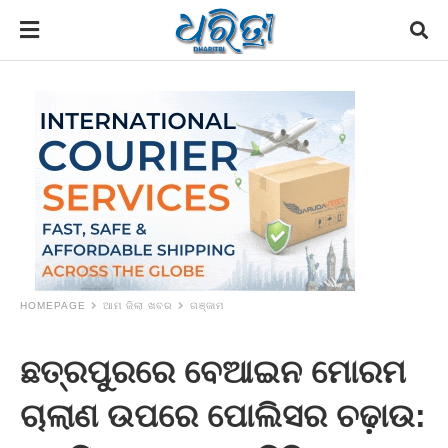
HOMEPAGE
ଆମ ଜିଲା ଖବର
ଗଞ୍ଜାମ
ଛତ୍ରପୁରରେ ବେଆଇନ ମୋରମ
ଚାଲାଣ ଉପରେ ପୋଲିସର ଚଢ଼ାଉ: