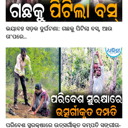
ଭୟାବହ ସଡ଼କ ଦୁର୍ଘଟଣା: ଗଛକୁ ପିଟିଲା ବସ୍‌, ଆଉ
ତା’ପରେ..
ପରିବେଶ ସୁରକ୍ଷାରେ ଉତ୍ସର୍ଗୀକୃତ ଦମ୍ପତି ସଙ୍ଗୀତା-