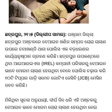
ଛତ୍ରପୁର, ୨୧।୫ (ଦିଲ୍ଲୀପ ସାମଲ):
ଗଞ୍ଜାମ ଜିଲ୍ଲା
ଛତ୍ରପୁର ଅଞ୍ଚଳରେ ବେଆଇନ ଖଣିଜ ସମ୍ପଦ ଚୋରା ଚାଲାଣ
ଉପରେ ଚମାଖଣ୍ଡି ଥାନା ପୋଲିସ ଏକ ବଡ଼ଧରଣର
କାର୍ଯ୍ୟାନୁଷ୍ଠାନ ଗ୍ରହଣ କରିଛି। ଛତ୍ରପୁର ଉପକଣ୍ଠରେ
ଥିବା ଆଇଆରଇଏଲ (IREL) କମ୍ପାନୀ ପରିସରରୁ ବେଆଇନ
ଭାବେ ମୋରମ ଚାଲାଣ ହେଉଥିବା ବେଳେ ପୋଲିସ ଚଢ଼ାଉ କରି
୧୦ଟି ଟିପ୍ପର ଗାଡ଼ି ସମେତ ଗୋଟିଏ ଜେସିବି (JCB) ମେସିନ
ଜବତ କରିଛି।
ମିଳିଥିବା ସୂଚନା ଅନୁଯାୟୀ, ଦୀର୍ଘ ଦିନ ଧରି ଏହି ଅଞ୍ଚଳରୁ
ବେଆଇନ ଭାବେ ମୋରମ ଚୋରା ଚାଲାଣ ହେଉଥିବା ନେଇ