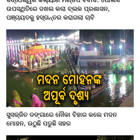
ସିଦ୍ଧେଶ୍ୱର କଲ୍ୟାଣ ମଣ୍ଡପ ବିବାଦ: ପୋଲିସ
ଉପସ୍ଥିତିରେ ଦଖଲ କଲା ବ୍ଲକ ପ୍ରଶାସନ,
ପଞ୍ଚାୟତକୁ ହସ୍ତାନ୍ତର କରାଗଲା ଚାବି
ସୁସଜ୍ଜିତ ଡଙ୍ଗାରେ ନୌକା ବିହାର କଲେ ମଦନ
ମୋହନ, ଉଠୁଛି ପଡୁଛି ସହର