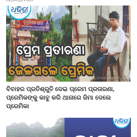
RELATED POST
ବିବାହର ପ୍ରତିଶ୍ରୁତି ଦେଇ ପ୍ରେମ ପ୍ରତାରଣା,
ପ୍ରେମିକଙ୍କୁ କାବୁ କରି ଥାନାରେ ଜିମା ଦେଲେ
ପ୍ରେମିକା