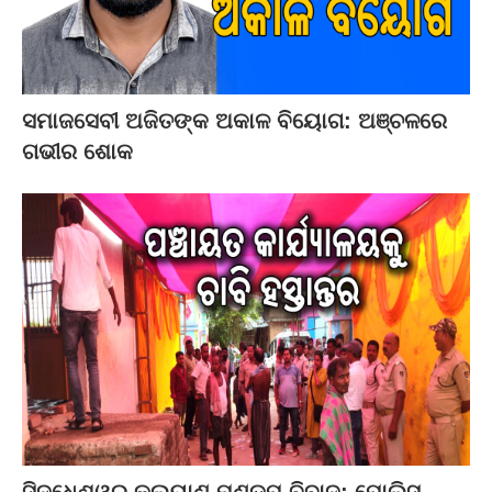
ସମାଜସେବୀ ଅଜିତଙ୍କ ଅକାଳ ବିୟୋଗ: ଅଞ୍ଚଳରେ
ଗଭୀର ଶୋକ