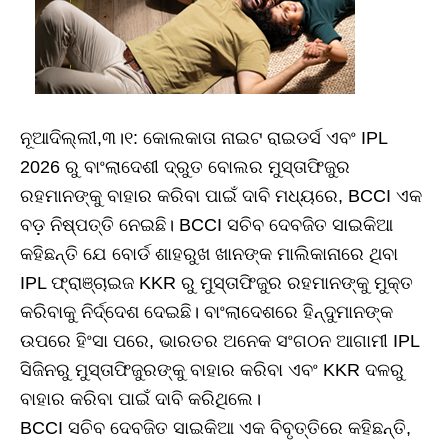
ନୂଆଦିଲ୍ଲୀ,୩।୧: କୋଲକାତା ନାଇଟ ରାଇଡର୍ସ ଏବଂ IPL
2026 ରୁ ବାଂଲାଦେଶୀ ଦ୍ରୁତ ବୋଲର ମୁସ୍ତାଫିଜୁର
ରହମାନଙ୍କୁ ବାହାର କରିବା ପାଇଁ ଦାବି ମଧ୍ୟରେ, BCCI ଏକ
ବଡ଼ ନିଷ୍ପତ୍ତି ନେଇଛି। BCCI ସଚିବ ଦେବଜିତ ସାଇକିଆ
କହିଛନ୍ତି ଯେ ବୋର୍ଡ ଶାହରୁଖ ଖାନଙ୍କ ମାଲିକାନାରେ ଥିବା
IPL ଫ୍ରାଞ୍ଚାଇଜ KKR ରୁ ମୁସ୍ତାଫିଜୁର ରହମାନଙ୍କୁ ମୁକ୍ତ
କରିବାକୁ ନିର୍ଦ୍ଦେଶ ଦେଇଛି। ବାଂଲାଦେଶରେ ହିନ୍ଦୁମାନଙ୍କ
ଉପରେ ହିଂସା ପରେ, ଭାରତର ଅନେକ ସଂଗଠନ ଆଗାମୀ IPL
ସିଜିନରୁ ମୁସ୍ତାଫିଜୁରଙ୍କୁ ବାହାର କରିବା ଏବଂ KKR ଦଳରୁ
ବାହାର କରିବା ପାଇଁ ଦାବି କରିଥିଲେ।
BCCI ସଚିବ ଦେବଜିତ ସାଇକିଆ ଏକ ବିବୃତ୍ତିରେ କହିଛନ୍ତି,