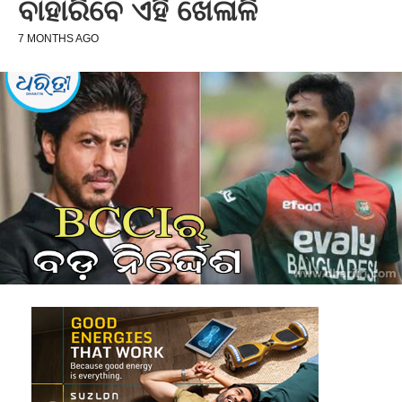
ବାହାରିବେ ଏହି ଖେଳାଳି
7 MONTHS AGO