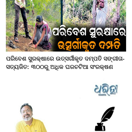
ପରିବେଶ ସୁରକ୍ଷାରେ ଉତ୍ସର୍ଗୀକୃତ ଦମ୍ପତି ସଙ୍ଗୀତା-
ସତ୍ୟଜିତ: ୩୦୦ରୁ ଅଧିକ ଘରଚଟିଆ ସଂରକ୍ଷଣ