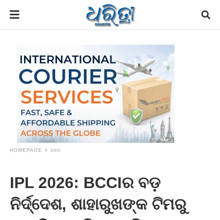
HOMEPAGE
ଖେଳ
IPL 2026: BCCIର ବଡ଼
ନିର୍ଦ୍ଦେଶ, ଶାହାରୁଖଙ୍କ ଟିମରୁ