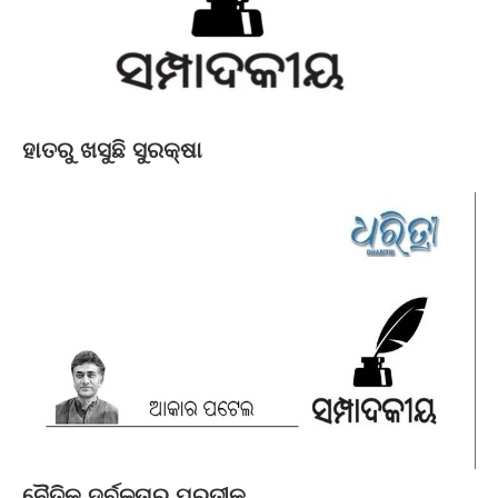
ହାତରୁ ଖସୁଛି ସୁରକ୍ଷା
ନୈତିକ ଦୁର୍ବଳତାର ପ୍ରତୀକ