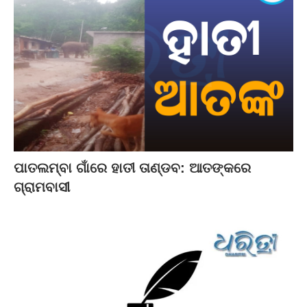
ପାତଲମ୍ବା ଗାଁରେ ହାତୀ ତାଣ୍ଡବ: ଆତଙ୍କରେ
ଗ୍ରାମବାସୀ