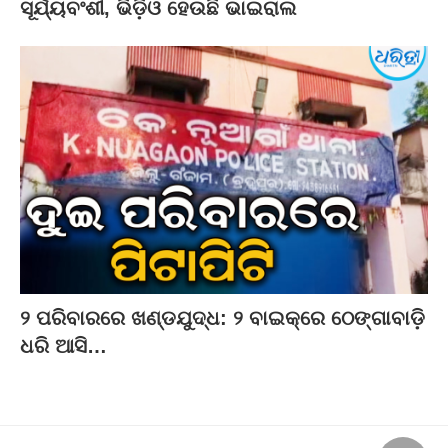
ସୂର୍ଯ୍ୟବଂଶୀ, ଭିଡ଼ିଓ ହେଉଛି ଭାଇରାଲ
୨ ପରିବାରରେ ଖଣ୍ଡଯୁଦ୍ଧ: ୨ ବାଇକ୍‌ରେ ଠେଙ୍ଗାବାଡ଼ି
ଧରି ଆସି…