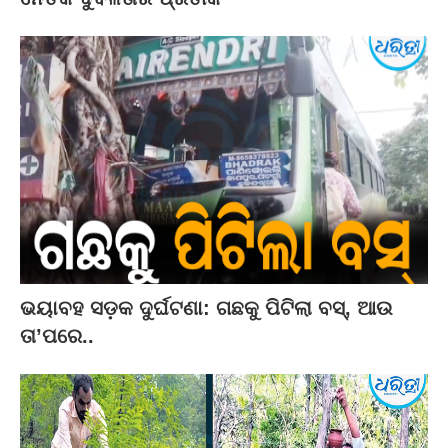
ଭୟାବହ ସଡ଼କ ଦୁର୍ଘଟଣା: ଗଛକୁ ପିଟିଲା ବସ୍‌, ଆଉ
ତା’ପରେ..