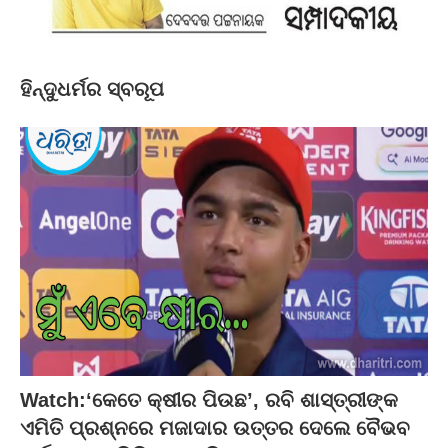
ହିନ୍ଦୁଧର୍ମର ସ୍ବରୂପ
Watch:‘କେତେ କ୍ଷୀର ପିଉଛ’, ରବି ଶାସ୍ତ୍ରୀଙ୍କ
ଏମିତି ପ୍ରଶ୍ନରେ ମଜାଦାର ଉତ୍ତର ଦେଲେ ବୈଭବ