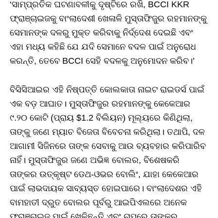
‘ସାମ୍ପ୍ରତିକ ଘଟଣାବଳୀକୁ ଦୃଷ୍ଟିରେ ରଖି, BCCI KKR
ଫ୍ରାଞ୍ଚାଇଜକୁ ବାଂଲାଦେଶୀ ଖେଳାଳି ମୁସ୍ତାଫିଜୁର ରହମାନଙ୍କୁ
ସେମାନଙ୍କ ଦଳରୁ ମୁକ୍ତ କରିବାକୁ ନିର୍ଦ୍ଦେଶ ଦେଇଛି ଏବଂ
ଏହା ମଧ୍ୟ କହିଛି ଯେ ଯଦି ସେମାନେ ବଦଳ ପାଇଁ ଅନୁରୋଧ
କରନ୍ତି, ତେବେ BCCI ସେହି ବଦଳକୁ ଅନୁମୋଦନ କରିବ।’
ବିସିସିଆଇର ଏହି ନିଷ୍ପତ୍ତି କୋଲକାତା ନାଇଟ ରାଇଡର୍ସ ପାଇଁ
ଏକ ବଡ଼ ଆଘାତ। ମୁସ୍ତାଫିଜୁର ରହମାନଙ୍କୁ କେକେଆର
୯.୨୦ କୋଟି (ପ୍ରାୟ $1.2 ବିଲିୟନ) ମୂଲ୍ୟରେ କିଣିଥିଲା,
ତାଙ୍କୁ ଜଣେ ମ୍ୟାଚ ବିଜେତା ବିବେଚନା କରିଥିଲା। ତଥାପି, ଦଳ
ଆଗାମୀ ସିଜିନରେ ତାଙ୍କ ସେବାକୁ ଆଉ ବ୍ୟବହାର କରିପାରିବ
ନାହିଁ। ମୁସ୍ତାଫିଜୁର ଜଣେ ଅଭିଜ୍ଞ ବୋଲର, ବିଶେଷକରି
ତାଙ୍କର ଉତ୍କୃଷ୍ଟ ଡେଥ-ଓଭର ବୋଲିଂ, ଯାହା କେକେଆର
ପାଇଁ ଲାଭଦାୟକ ସାବ୍ୟସ୍ତ ହୋଇପାରେ। ବାଂଲାଦେଶର ଏହି
ବାମହାତୀ ଦ୍ରୁତ ବୋଲର ପୂର୍ବରୁ ଆଇପିଏଲରେ ଅନେକ
ଫ୍ରାଞ୍ଚାଇଜ ପାଇଁ ଖେଳିଛନ୍ତି ଏବଂ ଚାପରେ ତାଙ୍କର