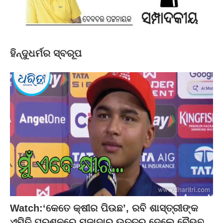
ହିନ୍ଦୁଧର୍ମର ସ୍ବରୂପ
Watch:‘କେତେ କ୍ଷୀର ପିଉଛ’, ରବି ଶାସ୍ତ୍ରୀଙ୍କ
ଏମିତି ପ୍ରଶ୍ନରେ ମଜାଦାର ଉତ୍ତର ଦେଲେ ବୈଭବ