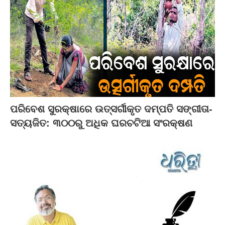
ପରିବେଶ ସୁରକ୍ଷାରେ ଉତ୍ସର୍ଗୀକୃତ ଦମ୍ପତି ସଙ୍ଗୀତା-
ସତ୍ୟଜିତ: ୩୦୦ରୁ ଅଧିକ ଘରଚଟିଆ ସଂରକ୍ଷଣ