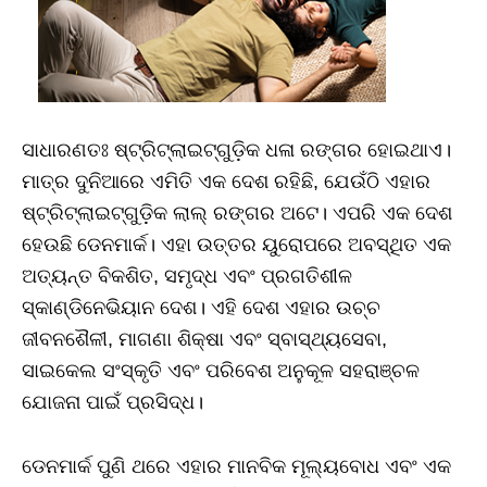
ସାଧାରଣତଃ ଷ୍ଟ୍ରିଟ୍‌ଲାଇଟ୍‌ଗୁଡ଼ିକ ଧଳା ରଙ୍ଗର ହୋଇଥାଏ।
ମାତ୍ର ଦୁନିଆରେ ଏମିତି ଏକ ଦେଶ ରହିଛି, ଯେଉଁଠି ଏହାର
ଷ୍ଟ୍ରିଟ୍‌ଲାଇଟ୍‌ଗୁଡ଼ିକ ଲାଲ୍‌ ରଙ୍ଗର ଅଟେ। ଏପରି ଏକ ଦେଶ
ହେଉଛି ଡେନମାର୍କ। ଏହା ଉତ୍ତର ୟୁରୋପରେ ଅବସ୍ଥିତ ଏକ
ଅତ୍ୟନ୍ତ ବିକଶିତ, ସମୃଦ୍ଧ ଏବଂ ପ୍ରଗତିଶୀଳ
ସ୍କାଣ୍ଡିନେଭିୟାନ ଦେଶ। ଏହି ଦେଶ ଏହାର ଉଚ୍ଚ
ଜୀବନଶୈଳୀ, ମାଗଣା ଶିକ୍ଷା ଏବଂ ସ୍ବାସ୍ଥ୍ୟସେବା,
ସାଇକେଲ ସଂସ୍କୃତି ଏବଂ ପରିବେଶ ଅନୁକୂଳ ସହରାଞ୍ଚଳ
ଯୋଜନା ପାଇଁ ପ୍ରସିଦ୍ଧ।
ଡେନମାର୍କ ପୁଣି ଥରେ ଏହାର ମାନବିକ ମୂଲ୍ୟବୋଧ ଏବଂ ଏକ