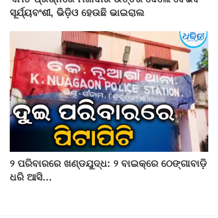
ସୂର୍ଯ୍ୟବଂଶୀ, ଭିଡ଼ିଓ ହେଉଛି ଭାଇରାଲ
୨ ପରିବାରରେ ଖଣ୍ଡଯୁଦ୍ଧ: ୨ ବାଇକ୍‌ରେ ଠେଙ୍ଗାବାଡ଼ି
ଧରି ଆସି…