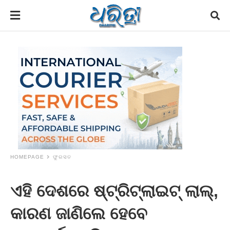
HOMEPAGE
ଫୁରସତ
ଏହି ଦେଶରେ ଷ୍ଟ୍ରିଟ୍‌ଲାଇଟ୍‌ ଲାଲ୍‌,
କାରଣ ଜାଣିଲେ ହେବେ