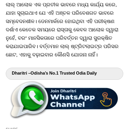
ଲାଲ୍‌ ଆଲୋକ ଏକ ପ୍ରତୀକ ଭାବରେ ମଧ୍ୟ କାର୍ଯ୍ୟ କରେ,
ଯାହା ସୂଚାଇଥାଏ ଯେ ଏହି ଅଞ୍ଚଳ ପରିବେଶଗତ ଭାବରେ
ସମ୍ବେଦନଶୀଳ। ଡେନମାର୍କରେ ହୋଇଥିବା ଏହି ପରୀକ୍ଷଣ
ଦର୍ଶାଏ କେତେକ ସମୟରେ ରାସ୍ତାକୁ କେବଳ ଆଲୋକ ଦ୍ୱାରା
ନୁହେଁ, ବରଂ ମାନସିକତାରେ ପରିବର୍ତ୍ତନ ଦ୍ୱାରା ସୁରକ୍ଷିତ
କରାଯାଇପାରିବ। ବର୍ତ୍ତମାନ ଲାଲ୍‌ ଷ୍ଟ୍ରିଟଲାଇଟ୍‌ର ପରିସର
ଛୋଟ, ଏହାକୁ ବଢ଼ାଇବାର କୌଣସି ଯୋଜନା ନାହିଁ।
Dharitri –Odisha’s No.1 Trusted Odia Daily