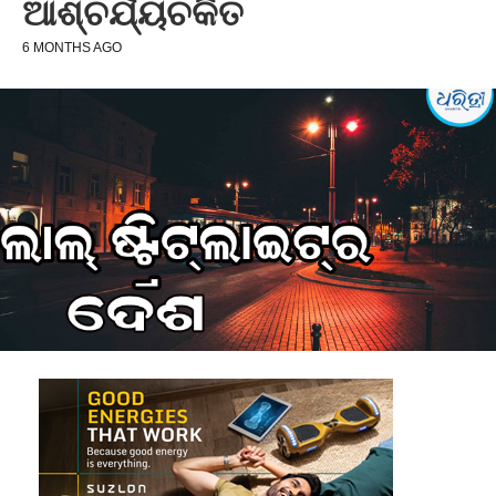
ଆଶ୍ଚର୍ଯ୍ୟଚକିତ
6 MONTHS AGO