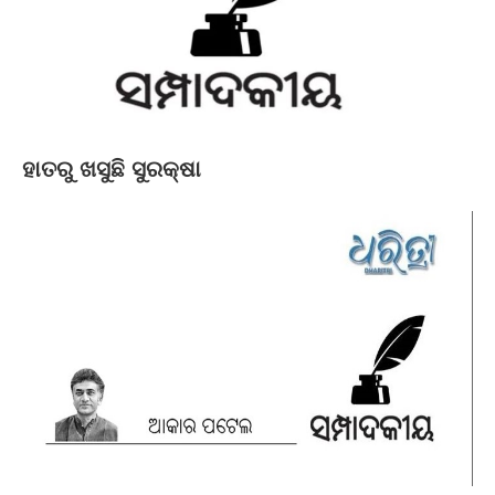
ହାତରୁ ଖସୁଛି ସୁରକ୍ଷା