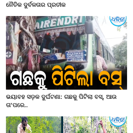
ନୈତିକ ଦୁର୍ବଳତାର ପ୍ରତୀକ
ଭୟାବହ ସଡ଼କ ଦୁର୍ଘଟଣା: ଗଛକୁ ପିଟିଲା ବସ୍‌, ଆଉ
ତା’ପରେ..