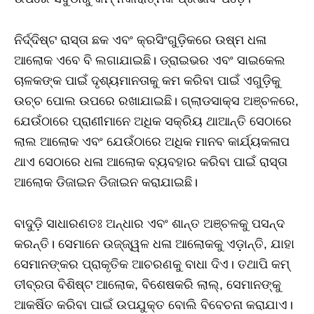
ନିର୍ଦ୍ଦିଷ୍ଟ ରାସ୍ତା ଛକ ଏବଂ କ୍ରସିଂଗୁଡ଼ିକରେ ଉଷ୍ମ ଧଳା
ଆଲୋକ ଏବେ ବି ଲଗାଯାଇଛି। ଡ୍ରାଇଭର ଏବଂ ସାଇକେଲ
ଚାଳକଙ୍କ ପାଇଁ ଦୃଶ୍ୟମାନତାକୁ କମ କରିବା ପାଇଁ ଏଗୁଡ଼ିକୁ
ଉଚ୍ଚ ପୋଲ ଉପରେ ରଖାଯାଇଛି। ଗ୍ଲାଡସାକ୍ସ ଅଞ୍ଚଳରେ,
ଯେଉଁଠାରେ ପ୍ରାଣୀମାନେ ଅଧିକ ସକ୍ରିୟ ଥାଆନ୍ତି ସେଠାରେ
ଲାଲ ଆଲୋକ ଏବଂ ଯେଉଁଠାରେ ଅଧିକ ମାନବ କାର୍ଯ୍ୟକଳାପ
ଥାଏ ସେଠାରେ ଧଳା ଆଲୋକ ବ୍ୟବହାର କରିବା ପାଇଁ ରାସ୍ତା
ଆଲୋକ ଡିଜାଇନ ଡିଜାଇନ କରାଯାଇଛି।
ବାଦୁଡ଼ି ସାଧାରଣତଃ ଅନ୍ଧାର ଏବଂ ଶାନ୍ତ ଅଞ୍ଚଳକୁ ପସନ୍ଦ
କରନ୍ତି। ସେମାନେ ଉଜ୍ଜ୍ୱଳ ଧଳା ଆଲୋକକୁ ଏଡ଼ାନ୍ତି, ଯାହା
ସେମାନଙ୍କର ପ୍ରାକୃତିକ ଆଚରଣକୁ ବାଧା ଦିଏ। ତଥାପି କମ୍‌
ତୀବ୍ରତା ବିଶିଷ୍ଟ ଆଲୋକ, ବିଶେଷକରି ଲାଲ୍‌, ସେମାନଙ୍କୁ
ଆକର୍ଷିତ କରିବା ପାଇଁ ଉପଯୁକ୍ତ ବୋଲି ବିବେଚନା କରାଯାଏ।