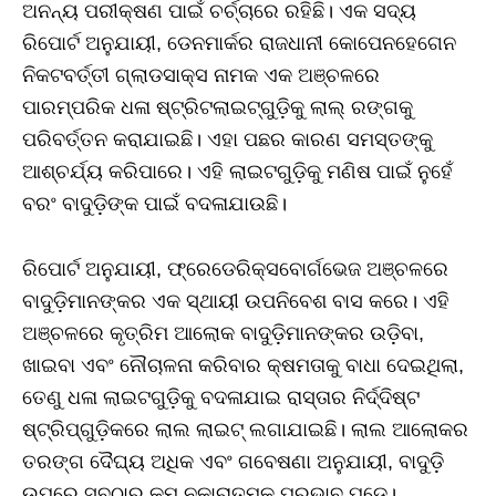
ଅନନ୍ୟ ପରୀକ୍ଷଣ ପାଇଁ ଚର୍ଚ୍ଚାରେ ରହିଛି। ଏକ ସଦ୍ୟ
ରିପୋର୍ଟ ଅନୁଯାୟୀ, ଡେନମାର୍କର ରାଜଧାନୀ କୋପେନହେଗେନ
ନିକଟବର୍ତ୍ତୀ ଗ୍ଲାଡସାକ୍ସ ନାମକ ଏକ ଅଞ୍ଚଳରେ
ପାରମ୍ପରିକ ଧଳା ଷ୍ଟ୍ରିଟଲାଇଟ୍‌ଗୁଡ଼ିକୁ ଲାଲ୍‌ ରଙ୍ଗକୁ
ପରିବର୍ତ୍ତନ କରାଯାଇଛି। ଏହା ପଛର କାରଣ ସମସ୍ତଙ୍କୁ
ଆଶ୍ଚର୍ଯ୍ୟ କରିପାରେ। ଏହି ଲାଇଟଗୁଡ଼ିକୁ ମଣିଷ ପାଇଁ ନୁହେଁ
ବରଂ ବାଦୁଡ଼ିଙ୍କ ପାଇଁ ବଦଳାଯାଉଛି।
ରିପୋର୍ଟ ଅନୁଯାୟୀ, ଫ୍ରେଡେରିକ୍ସବୋର୍ଗଭେଜ ଅଞ୍ଚଳରେ
ବାଦୁଡ଼ିମାନଙ୍କର ଏକ ସ୍ଥାୟୀ ଉପନିବେଶ ବାସ କରେ। ଏହି
ଅଞ୍ଚଳରେ କୃତ୍ରିମ ଆଲୋକ ବାଦୁଡ଼ିମାନଙ୍କର ଉଡ଼ିବା,
ଖାଇବା ଏବଂ ନୌଚାଳନା କରିବାର କ୍ଷମତାକୁ ବାଧା ଦେଇଥିଲା,
ତେଣୁ ଧଳା ଲାଇଟଗୁଡ଼ିକୁ ବଦଳାଯାଇ ରାସ୍ତାର ନିର୍ଦ୍ଦିଷ୍ଟ
ଷ୍ଟ୍ରିପ୍‌ଗୁଡ଼ିକରେ ଲାଲ ଲାଇଟ୍‌ ଲଗାଯାଇଛି। ଲାଲ ଆଲୋକର
ତରଙ୍ଗ ଦୈଘ୍ୟ ଅଧିକ ଏବଂ ଗବେଷଣା ଅନୁଯାୟୀ, ବାଦୁଡ଼ି
ଉପରେ ସବୁଠାରୁ କମ୍‌ ନକାରାତ୍ମକ ପ୍ରଭାବ ପଡ଼େ।