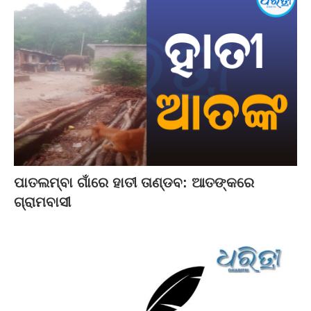
ପାତଲମ୍ବା ଗାଁରେ ହାତୀ ତାଣ୍ଡବ: ଆତଙ୍କରେ
ଗ୍ରାମବାସୀ