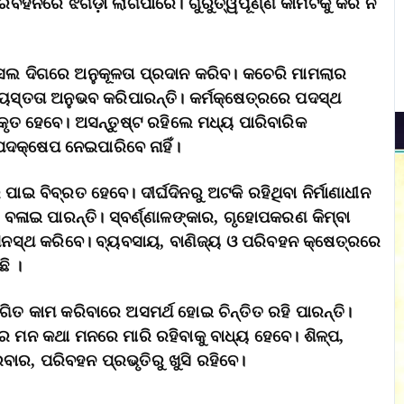
ରିବହନରେ ଝଗଡ଼ା ଲାଗିପାରେ। ଗୁରୁତ୍ୱପୂର୍ଣ୍ଣ କାମଟିକୁ କରି ନ
ାସଲ ଦିଗରେ ଅନୁକୂଳତା ପ୍ରଦାନ କରିବ। କଚେରି ମାମଲାର
୍ୟସ୍ତତା ଅନୁଭବ କରିପାରନ୍ତି। କର୍ମକ୍ଷେତ୍ରରେ ପଦସ୍ଥ
ପକୃତ ହେବେ। ଅସନ୍ତୁଷ୍ଟ ରହିଲେ ମଧ୍ୟ ପାରିବାରିକ
ପଦକ୍ଷେପ ନେଇପାରିବେ ନାହିଁ।
ାଇ ବିବ୍ରତ ହେବେ। ଦୀର୍ଘଦିନରୁ ଅଟକି ରହିଥିବା ନିର୍ମାଣାଧୀନ
 ବଳାଇ ପାରନ୍ତି। ସ୍ବର୍ଣ୍ଣାଳଙ୍କାର, ଗୃହୋପକରଣ କିମ୍ବା
ମନସ୍ଥ କରିବେ। ବ୍ୟବସାୟ, ବାଣିଜ୍ୟ ଓ ପରିବହନ କ୍ଷେତ୍ରରେ
ି ।
ିତ କାମ କରିବାରେ ଅସମର୍ଥ ହୋଇ ଚିନ୍ତିତ ରହି ପାରନ୍ତି।
ରେ ମନ କଥା ମନରେ ମାରି ରହିବାକୁ ବାଧ୍ୟ ହେବେ। ଶିଳ୍ପ,
ରବାର, ପରିବହନ ପ୍ରଭୃତିରୁ ଖୁସି ରହିବେ।