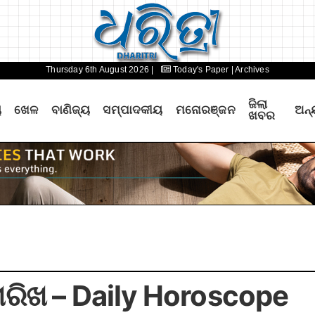
Thursday 6th August 2026 |
Today's Paper
| Archives
ଜିଲା
ୟ
ଖେଳ
ବାଣିଜ୍ୟ
ସମ୍ପାଦକୀୟ
ମନୋରଞ୍ଜନ
ଅନ୍
ଖବର
 ତାରିଖ – Daily Horoscope