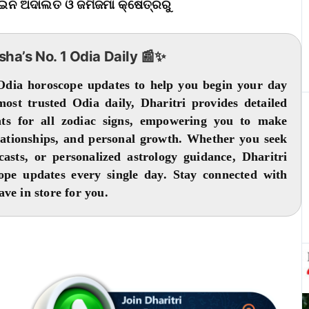
ଆଇନ ଅଦାଲତ ଓ ଜମିଜମା କ୍ଷେତ୍ରରୁ
isha’s No. 1 Odia Daily 📰✨
 Odia horoscope updates to help you begin your day
 most trusted Odia daily, Dharitri provides detailed
ghts for all zodiac signs, empowering you to make
elationships, and personal growth. Whether you seek
casts, or personalized astrology guidance, Dharitri
cope updates every single day. Stay connected with
ve in store for you.