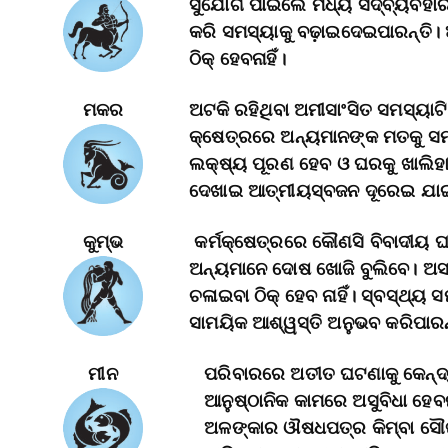
ସୁଯୋଗ ପାଇଲେ ମଧ୍ୟ ସଦ୍‌ବ୍ୟବହାର
କରି ସମସ୍ୟାକୁ ବଢ଼ାଇଦେଇପାରନ୍ତି।
ଠିକ୍‌ ହେବନାହିଁ।
ମକର
ଅଟକି ରହିଥିବା ଅମୀସାଂସିତ ସମସ୍ୟାଟି
କ୍ଷେତ୍ରରେ ଅନ୍ୟମାନଙ୍କ ମତକୁ ସମ
ଲକ୍ଷ୍ୟ ପୂରଣ ହେବ ଓ ଘରକୁ ଖାଲିହା
ଦେଖାଇ ଆତ୍ମୀୟସ୍ବଜନ ଦୂରେଇ ଯାଇ
କୁମ୍ଭ
କର୍ମକ୍ଷେତ୍ରରେ କୌଣସି ବିବାଦୀୟ
ଅନ୍ୟମାନେ ଦୋଷ ଖୋଜି ବୁଲିବେ। ଅସାବ
ଚଳାଇବା ଠିକ୍‌ ହେବ ନାହିଁ। ସ୍ବସ୍ଥ୍
ସାମୟିକ ଆଶ୍ୱସ୍ତି ଅନୁଭବ କରିପାରନ
ମୀନ
ପରିବାରରେ ଅତୀତ ଘଟଣାକୁ କେନ୍ଦ୍ରକ
ଆନୁଷ୍ଠାନିକ କାମରେ ଅସୁବିଧା ହେବ
ଅଳଙ୍କାର ଔଷଧପତ୍ର କିମ୍ବା ସୌଖୀ