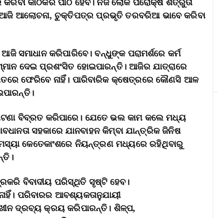
 କରିବା କାଠିକର ପାଠ ହେବ। ନିଜ ଲୋକ ପରୋକ୍ଷ ଶତ୍ରୁତା
 ଆଜି ଆଲୋଚନା, ଚୁକ୍ତିପତ୍ର ପ୍ରଭୃତି ତରବରିଆ ଭାବେ କରିବା
 ଆଜି ସମାଧାନ କରିପାରିବେ। ବନ୍ଧୁଙ୍କ ପରାମର୍ଶରେ କର୍ମ
୍ମାନ ଦେଇ ପ୍ରଶଂସିତ ହୋଇପାରନ୍ତି। ଆଜିର ଯାତ୍ରାରେ
ତରେ ଫେରିବେ ନାହିଁ। ପାରିବାରିକ କ୍ଷେତ୍ରରେ କୌଣସି ଆଳ
ପାରନ୍ତି।
 ଘଟଣା ବିବ୍ରତ କରିପାରେ। ଯେତେ ଭଲ କାମ କଲେ ମଧ୍ୟ
ଧାନତା ସହକାରେ ଯାନବାହନ କିମ୍ବା ଯାନ୍ତ୍ରିକ ଜିନିଷ
ୟ ସମସ୍ୟା କେତେକାଂଶରେ ନିୟନ୍ତ୍ରଣ ମଧ୍ୟରେ ରହିଥିବାରୁ
୍ତି।
ରି ବିବାଦୀୟ ପରିସ୍ଥିତି ସୃଷ୍ଟି ହେବ।
ନାହିଁ। ପରିବାରର ଆବଶ୍ୟକତାନୁଯାୟୀ
ନ ଦ୍ରବ୍ୟ କ୍ରୟ କରିପାରନ୍ତି। ଶିଳ୍ପ,