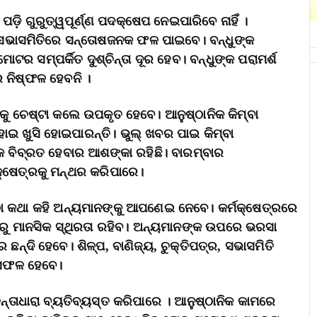
ଡ଼ି ଗୁରୁତ୍ୱପୂର୍ଣ୍ଣ ପଦକ୍ଷେପ ନେଇପାରିବେ ନାହିଁ ।
 ସଭାସମିତିରେ ସନ୍ତୋଷଜନକ ଫଳ ପାଇବେ। ବନ୍ଧୁଙ୍କ
ୋଟର ସମ୍ପର୍କିତ ଦୁଶ୍ଚିନ୍ତା ଦୂର ହେବ। ବନ୍ଧୁଙ୍କ ପରାମର୍ଶ
 ନିଷ୍ଫଳ ହେବନି ।
 ଚେଷ୍ଟା କଲେ ଉପକୃତ ହେବେ। ଆନୁଷ୍ଠାନିକ କିମ୍ବା
ହୋଇ ଖୁସି ହୋଇପାରନ୍ତି। ଭୁଲ୍‌ ଖବର ପାଇ କିମ୍ବା
 ବିବ୍ରତ ହେବାର ଆଶଙ୍କା ରହିଛି। ବାରମ୍ବାର
ମକ୍ଷେତ୍ରକୁ ମନ୍ଥର କରିପାରେ।
ଠା କଥା କହି ଅନ୍ୟମାନଙ୍କୁ ଆପଣେଇ ନେବେ। କର୍ମକ୍ଷେତ୍ରରେ
ାରୁ ମାନସିକ ସ୍ଥିରତା ରହିବ। ଅନ୍ୟମାନଙ୍କ ଉପରେ ଭରସା
ନ୍ଦି ହେବେ। ଶିଳ୍ପ, ବାଣିଜ୍ୟ, ଚୁକ୍ତିପତ୍ର, ସଭାସମିତି
ଇ ସଫଳ ହେବେ।
ନ୍ତାଧାରା ବ୍ୟତିବ୍ୟସ୍ତ କରିପାରେ । ଆନୁଷ୍ଠାନିକ କାମରେ