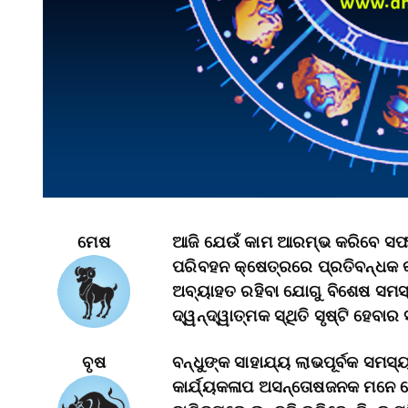
ମେଷ
ଆଜି ଯେଉଁ କାମ ଆରମ୍ଭ କରିବେ ସଫଳ
ପରିବହନ କ୍ଷେତ୍ରରେ ପ୍ରତିବନ୍ଧକ 
ଅବ୍ୟାହତ ରହିବା ଯୋଗୁ ବିଶେଷ ସମସ୍
ଦ୍ୱନ୍ଦ୍ୱାତ୍ମକ ସ୍ଥିତି ସୃଷ୍ଟି ହେବାର 
ବୃଷ
ବନ୍ଧୁଙ୍କ ସାହାଯ୍ୟ ଲାଭପୂର୍ବକ ସମସ
କାର୍ଯ୍ୟକଳାପ ଅସନ୍ତୋଷଜନକ ମନେ ହ