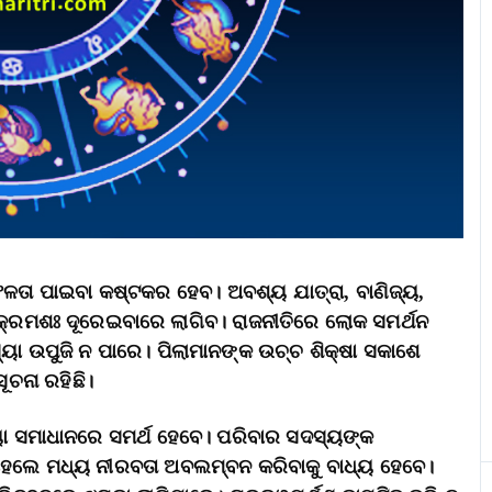
ତା ପାଇବା କଷ୍ଟକର ହେବ। ଅବଶ୍ୟ ଯାତ୍ରା, ବାଣିଜ୍ୟ,
କ୍ରମଶଃ ଦୂରେଇବାରେ ଲାଗିବ। ରାଜନୀତିରେ ଲୋକ ସମର୍ଥନ
ୟା ଉପୁଜି ନ ପାରେ। ପିଲାମାନଙ୍କ ଉଚ୍ଚ ଶିକ୍ଷା ସକାଶେ
ସୂଚନା ରହିଛି।
୍ୟା ସମାଧାନରେ ସମର୍ଥ ହେବେ। ପରିବାର ସଦସ୍ୟଙ୍କ
େଲେ ମଧ୍ୟ ନୀରବତା ଅବଲମ୍ବନ କରିବାକୁ ବାଧ୍ୟ ହେବେ।