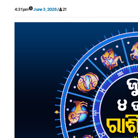
4:31 pm
June 3, 2026
/
21