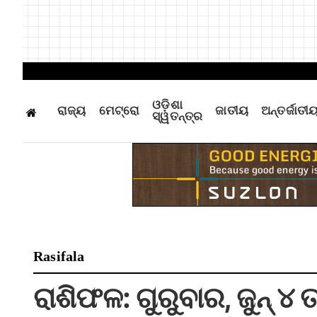
ଓଡ଼ିଶା
ରାଜ୍ୟ
ମେଟ୍ରୋ
ଜାତୀୟ
ଅନ୍ତର୍ଜାତୀ
ସ୍ୱତନ୍ତ୍ର
Rasifala
ରାଶିଫଳ: ଗୁରୁବାର, ଜୁନ୍ ୪