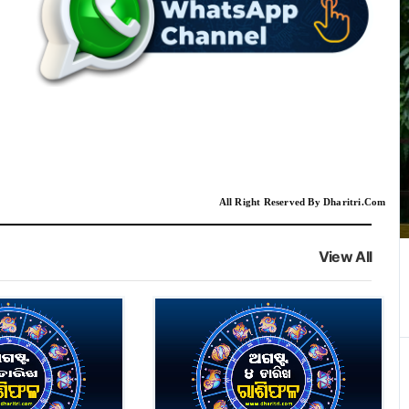
All Right Reserved By Dharitri.Com
View All