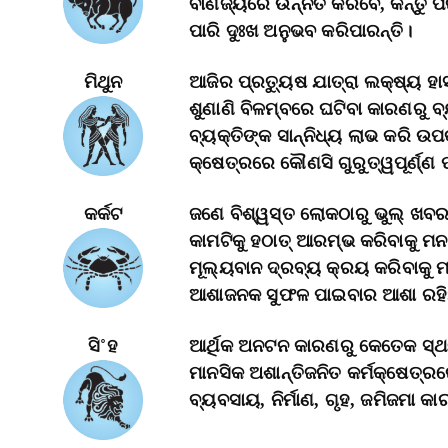
ବାଣିଜ୍ୟରେ ଉନ୍ନତି କରିବେ, କିନ୍ତୁ ପ
ପାରି ଦୁଃଖ ଅନୁଭବ କରିପାରନ୍ତି।
ମିଥୁନ
ଆଜିର ପ୍ରତ୍ୟୁଷ ଯାତ୍ରା ଲକ୍ଷ୍ୟ ହ
ଶୁଣାଣି ବିଳମ୍ବରେ ଘଟିବା କାରଣରୁ ବ
ବ୍ୟକ୍ତିଙ୍କ ସାନ୍ନିଧ୍ୟ ଲାଭ କରି ଉ
କ୍ଷେତ୍ରରେ କୌଣସି ଗୁରୁତ୍ୱପୂର୍ଣ୍ଣ 
କର୍କଟ
ଜଣେ ବିଶ୍ୱସ୍ତ ଲୋକଠାରୁ ଭୁଲ୍‌ ଖବର ପ
କାମଟିକୁ ହଠାତ୍‌ ଆରମ୍ଭ କରିବାକୁ ମନ
ମୂଲ୍ୟବାନ ଦ୍ରବ୍ୟ କ୍ରୟ କରିବାକୁ 
ଆଶାଜନକ ସୁଫଳ ପାଇବାର ଆଶା ରହିଛ
ସି˚ହ
ଆର୍ଥିକ ଅନଟନ କାରଣରୁ କେତେକ ସ୍ଥଗ
ମାନସିକ ଅଶାନ୍ତିଜନିତ କର୍ମକ୍ଷେତ୍ର
ବ୍ୟବସାୟ, ନିର୍ମାଣ, ଗୃହ, ଜମିଜମା କା