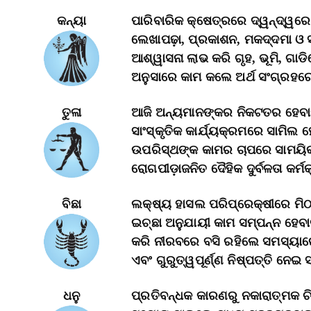
କନ୍ୟା
ପାରିବାରିକ କ୍ଷେତ୍ରରେ ଦ୍ୱନ୍ଦ୍ୱରେ ପ
ଲେଖାପଢ଼ା, ପ୍ରକାଶନ, ମକଦ୍ଦମା ଓ
ଆଶ୍ୱାସନା ଲାଭ କରି ଗୃହ, ଭୂମି, ଗାଡିମ
ଅନୁସାରେ କାମ କଲେ ଅର୍ଥ ସଂଗ୍ରହରେ
ତୁଳା
ଆଜି ଅନ୍ୟମାନଙ୍କର ନିକଟତର ହେବାକୁ
ସାଂସ୍କୃତିକ କାର୍ଯ୍ୟକ୍ରମରେ ସାମିଲ 
ଉପରିସ୍ଥଙ୍କ କାମର ଚାପରେ ସାମୟିକ
ରୋଗପୀଡ଼ାଜନିତ ଦୈହିକ ଦୁର୍ବଳତା କର୍
ବିଛା
ଲକ୍ଷ୍ୟ ହାସଲ ପରିପ୍ରେକ୍ଷୀରେ ମି
ଇଚ୍ଛା ଅନୁଯାୟୀ କାମ ସମ୍ପନ୍ନ ହେବ
କରି ନୀରବରେ ବସି ରହିଲେ ସମସ୍ୟାରେ ଛ
ଏବଂ ଗୁରୁତ୍ୱପୂର୍ଣ୍ଣ ନିଷ୍ପତ୍ତି ନେ
ଧନୁ
ପ୍ରତିବନ୍ଧକ କାରଣରୁ ନକାରାତ୍ମକ ଚି