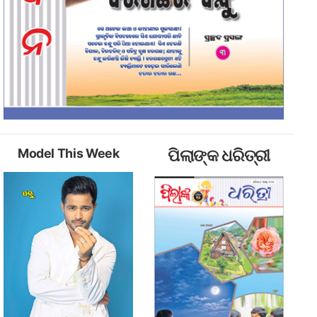
Model This Week
ପିଲାଙ୍କ ଧରିତ୍ରୀ