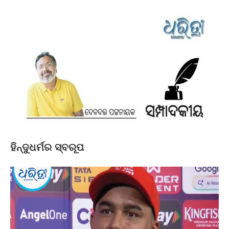
ହିନ୍ଦୁଧର୍ମର ସ୍ବରୂପ