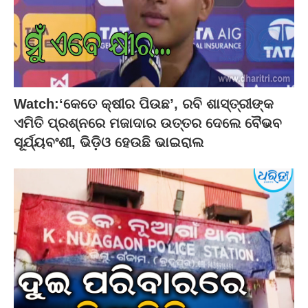
Watch:‘କେତେ କ୍ଷୀର ପିଉଛ’, ରବି ଶାସ୍ତ୍ରୀଙ୍କ
ଏମିତି ପ୍ରଶ୍ନରେ ମଜାଦାର ଉତ୍ତର ଦେଲେ ବୈଭବ
ସୂର୍ଯ୍ୟବଂଶୀ, ଭିଡ଼ିଓ ହେଉଛି ଭାଇରାଲ