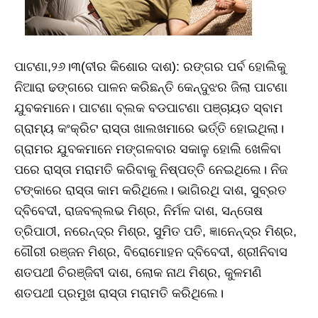
ପାଟଣା,୨୬।୩(ବୀର କିଶୋର ଦାଶ): ରଙ୍ଗର ପର୍ବ ହୋଲିକୁ
ନିଆରା ଢଙ୍ଗରେ ପାଳନ କରିଛନ୍ତି କେନ୍ଦୁଝର ଜିଲା ପାଟଣା
ଯୁବକମାନେ। ପାଟଣା ବ୍ଲକ ବଡପାଟଣା ପଞ୍ଚାୟତ ସ୍ବାମ
ଗ୍ରାମ୍ୟ କଂକ୍ରିଟ ରାସ୍ତା ଖାଲଖମାରେ ଭର୍ତ୍ତି ହୋଇଥିଲା।
ଗ୍ରାମର ଯୁବକମାନେ ମଙ୍ଗଳବାର ସକାଳୁ ହୋଲି ଖେଳିବା
ପରେ ରାସ୍ତା ମରାମତି କରିବାକୁ ନିଷ୍ପତ୍ତି ନେଇଥିଲେ। ନିଜ
ଟଙ୍କାରେ ରାସ୍ତା କାମ କରିଥିଲେ। ଭାଗିରଥି ଦାଶ, ସୁବ୍ରତ
ଦ୍ବିବେଦୀ, ରାଜବଲ୍ଲଭ ମିଶ୍ର, ନିର୍ମଳ ଦାଶ, ସନ୍ତୋଷ
ତ୍ରିପାଠୀ, ନରେନ୍ଦ୍ର ମିଶ୍ର, ସୁମିତ ପତି, ଜ୍ଞାନେନ୍ଦ୍ର ମିଶ୍ର,
ଗୌରୀ ରଞ୍ଜନ ମିଶ୍ର, ବିରୋମୋହନ ଦ୍ବିବେଦୀ, ଶ୍ରୀନିବାସ
ଶତପଥୀ ଚିରଞ୍ଜିବୀ ଦାଶ, ଲୋକ ନାଥ ମିଶ୍ର, କୁଳମଣି
ଶତପଥୀ ପ୍ରମୁଖ ରାସ୍ତା ମରାମତି କରିଥିଲେ।