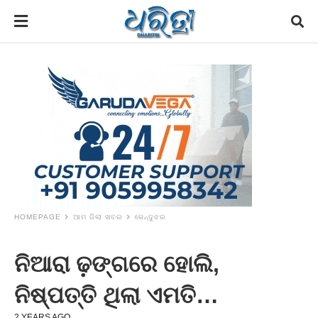
HOMEPAGE
ଆମ ଜିଲା ଖବର
କେନ୍ଦୁଝର
ନିଆରା ଢ଼ଙ୍ଗରେ ହୋଲି,
ନିଷ୍ପତ୍ତି ଥିଲା ଏମତି…
2 YEARS AGO