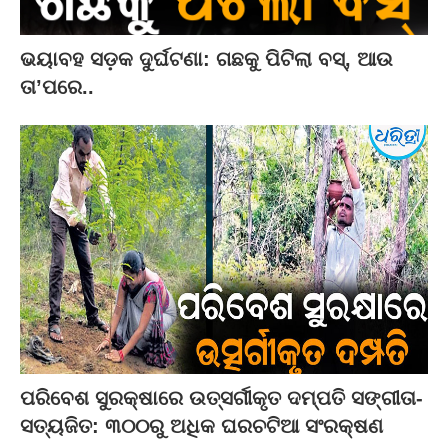
ଭୟାବହ ସଡ଼କ ଦୁର୍ଘଟଣା: ଗଛକୁ ପିଟିଲା ବସ୍‌, ଆଉ
ତା’ପରେ..
ପରିବେଶ ସୁରକ୍ଷାରେ ଉତ୍ସର୍ଗୀକୃତ ଦମ୍ପତି ସଙ୍ଗୀତା-
ସତ୍ୟଜିତ: ୩୦୦ରୁ ଅଧିକ ଘରଚଟିଆ ସଂରକ୍ଷଣ