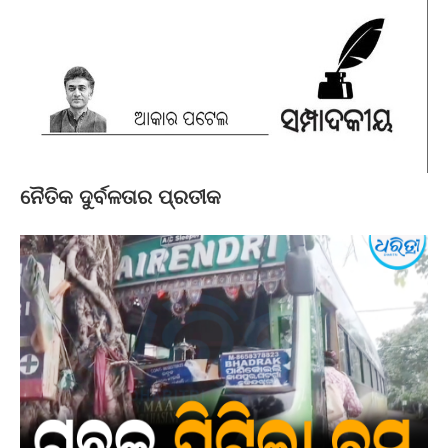
ନୈତିକ ଦୁର୍ବଳତାର ପ୍ରତୀକ