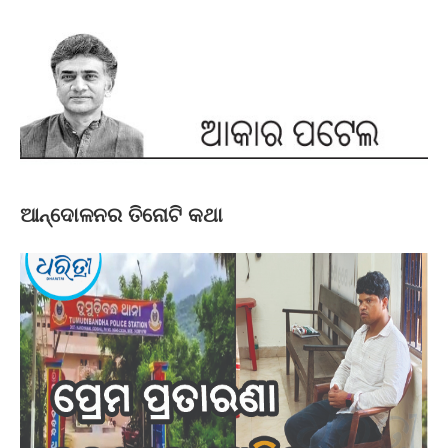
ଆନ୍ଦୋଳନର ତିନୋଟି କଥା