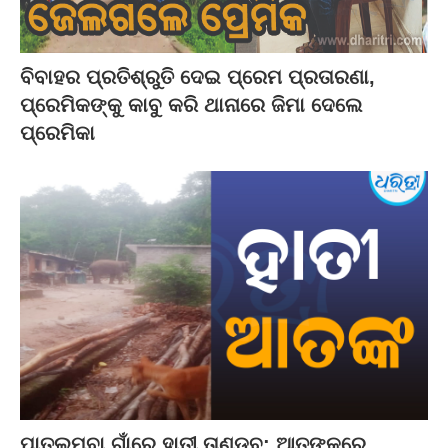
ବିବାହର ପ୍ରତିଶ୍ରୁତି ଦେଇ ପ୍ରେମ ପ୍ରତାରଣା,
ପ୍ରେମିକଙ୍କୁ କାବୁ କରି ଥାନାରେ ଜିମା ଦେଲେ
ପ୍ରେମିକା
ପାତଲମ୍ବା ଗାଁରେ ହାତୀ ତାଣ୍ଡବ: ଆତଙ୍କରେ