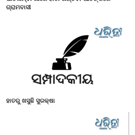
ଗ୍ରାମବାସୀ
ହାତରୁ ଖସୁଛି ସୁରକ୍ଷା