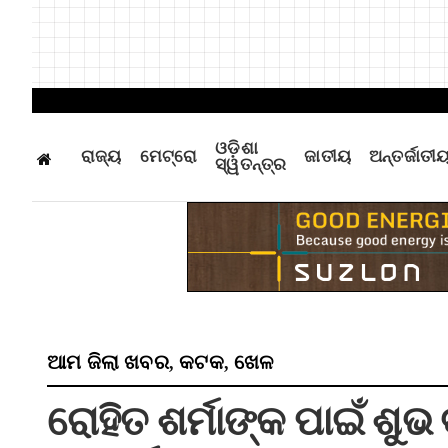
ଓଡ଼ିଶା
ରାଜ୍ୟ
ମେଟ୍ରୋ
ଜାତୀୟ
ଅନ୍ତର୍ଜାତୀ
ସ୍ୱତନ୍ତ୍ର
ଆମ ଜିଲା ଖବର
କଟକ
ଖେଳ
,
,
ରୋହିତ ଶର୍ମାଙ୍କ ପାଇଁ ଶୁଭ