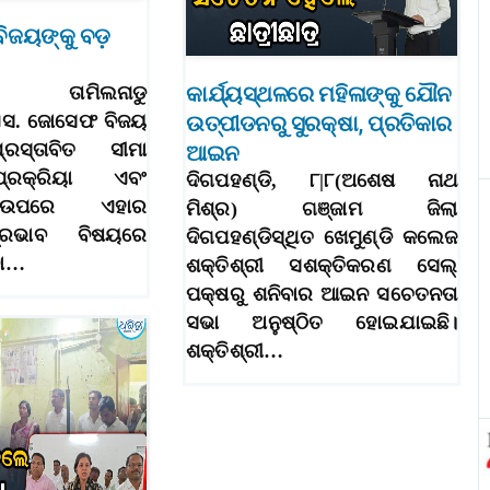
ବିଜୟଙ୍କୁ ବଡ଼
କାର୍ଯ୍ୟସ୍ଥଳରେ ମହିଳାଙ୍କୁ ଯୌନ
୮: ତାମିଲନାଡୁ
 ଏସ. ଜୋସେଫ ବିଜୟ
ଉତ୍ପୀଡନରୁ ସୁରକ୍ଷା, ପ୍ରତିକାର
ରସ୍ତାବିତ ସୀମା
ଆଇନ
ପ୍ରକ୍ରିୟା ଏବଂ
ଦିଗପହଣ୍ଡି, ୮|୮(ଅଶେଷ ନାଥ
ୁ ଉପରେ ଏହାର
ମିଶ୍ର) ଗଞ୍ଜାମ ଜିଲା
୍ରଭାବ ବିଷୟରେ
ଦିଗପହଣ୍ଡିସ୍ଥିତ ଖେମୁଣ୍ଡି କଲେଜ
ବା…
ଶକ୍ତିଶ୍ରୀ ସଶକ୍ତିକରଣ ସେଲ୍
ପକ୍ଷରୁ ଶନିବାର ଆଇନ ସଚେତନତା
ସଭା ଅନୁଷ୍ଠିତ ହୋଇଯାଇଛି।
ଶକ୍ତିଶ୍ରୀ…