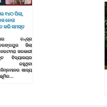
ଲେ ୧୪୦ ପିଲା,
େସ ନେତା
ତ କରି ସମସ୍ତ
(କିଶୋର ଚନ୍ଦ୍ର
ରଙ୍ଗପୁର ଜିଲା
ସାନରଟମରା ସରକାରୀ
୍ଚ ବିଦ୍ୟାଳୟର
ସରେ ରହୁଥିବା
 ନିମ୍ନମାନର ଖାଦ୍ୟ
ିଭୂମିର…