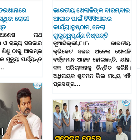
୍ତରଖାନାରେ
ଭାରତୀୟ ଖେଳାଳିଙ୍କ ବାରମ୍ବାର
୍ଥିତ: ରୋଗୀ
ଆଘାତ ପାଇଁ ବିସିସିଆଇର
ସ୍ତ
କାର୍ଯ୍ୟାନୁଷ୍ଠାନ, ନେଲା
୮|୮(ଅଶେଷ ନାଥ
ଗୁରୁତ୍ୱପୂର୍ଣ୍ଣ ନିଷ୍ପତ୍ତି
୍ର ଓ ରାଜ୍ୟ ସରକାର
ନୂଆଦିଲ୍ଲୀ,୮।୮: ଭାରତୀୟ
ା ଶିଶୁ ଠାରୁ ଆରମ୍ଭ
କ୍ରିକେଟ ଦଳର ଅନେକ ଖେଳାଳି
୍କ ମୃତ୍ୟୁ ପର୍ଯ୍ୟନ୍ତ
ବର୍ତ୍ତମାନ ଆହତ ହୋଇଛନ୍ତି, ଯାହା
ା…
ଦଳ ପରିଚାଳନାକୁ ଚିନ୍ତିତ କରିଛି।
ଅଧିନାୟକ ଶୁବମନ ଗିଲ ମଧ୍ୟ ଏହି
ପ୍ରସଙ୍ଗ…