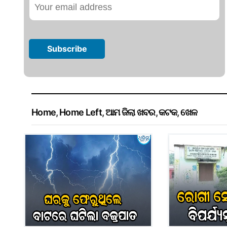
Home
,
Home Left
,
ଆମ ଜିଲା ଖବର
,
କଟକ
,
ଖେଳ