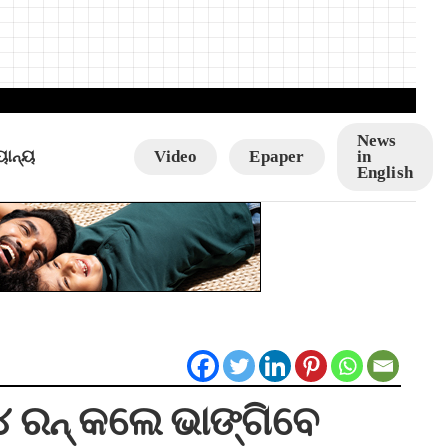
News
ୟାନ୍ୟ
Video
Epaper
in
English
୪ ରନ୍‌ କଲେ ଭାଙ୍ଗିବେ