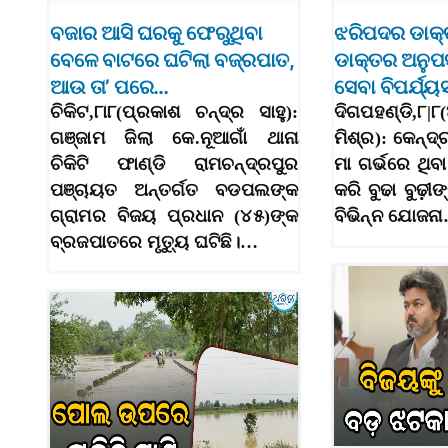
ବଜାର ଆସି ଘରକୁ ଫେରୁଥିବା
ଝରିପଦର ଡାକ
ବେଳେ ବାଟରେ ଘଟିଲା ବଜ୍ରପାତ,
ଡାକ୍ତର ଅନୁପସ
ଆଉ ତା’ ପରେ…
ସେବା ବିପର୍ଯ୍ୟ
ଚିକିଟ,୮ା୮(ପ୍ରକାଶ ଚନ୍ଦ୍ର ସାହୁ):
ଦିଗପହଣ୍ଡି,
ଗଞ୍ଜାମ ଜିଲା କେ.ନୂଆଗାଁ ଥାନା
ମିଶ୍ର): କେନ୍ଦ
ଚିକିଟି ଫାଣ୍ଡି ରାମଚନ୍ଦ୍ରପୁର
ମା ଗର୍ଭରେ ଥିବ
ପଞ୍ଚାୟତ ଅନ୍ତର୍ଗତ ବଡପଲଙ୍କ
କରି ବୁଢା ବୁଢ଼ୀଙ
ଗ୍ରାମର ବିଜୟ ପ୍ରଧାନ (୪୫)ଙ୍କ
ବିଭିନ୍ନ ଯୋଜନ
ବ୍ରଜପାତରେ ମୃତ୍ୟୁ ଘଟିଛି।…