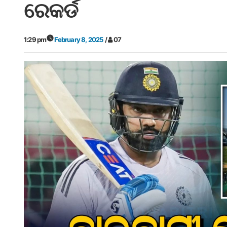
ରେକର୍ଡ
1:29 pm
February 8, 2025
/
07