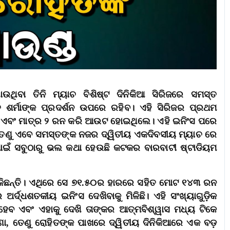
ିବା ତିନି ମ୍ୟାଚ ବିଶିଷ୍ଟ ଦିନିକିଆ ସିରିଜରେ ସମସ୍ତ
ଶର୍ମାଙ୍କ ପ୍ରଦର୍ଶନ ଉପରେ ରହିବ। ଏହି ସିରିଜର ପ୍ରଥମ
ଥିଲେ ଏବଂ ମାତ୍ର ୨ ରନ କରି ଆଉଟ ହୋଇଥିଲେ। ଏହି ଇନିଂସ ପରେ
। ତେଣୁ ଏବେ ସମସ୍ତଙ୍କ ନଜର ଦ୍ୱିତୀୟ ଏକଦିବସୀୟ ମ୍ୟାଚ ରେ
 ପାଇଁ ସବୁଠାରୁ ଭଲ କଥା ହେଉଛି କଟକର ବାରବାଟୀ ଷ୍ଟାଡିୟମ
େଳିଛନ୍ତି। ଏଥିରେ ସେ ୭୧.୫୦ର ହାରରେ ସହିତ ମୋଟ ୧୪୩ ରନ
ଅର୍ଦ୍ଧଶତକୀୟ ଇନିଂସ ଦେଖିବାକୁ ମିଳିଛି। ଏହି ସଂଖ୍ୟାଗୁଡ଼ିକ
ହେବ ଏବଂ ଏହାକୁ ଦେଖି ତାଙ୍କର ଆତ୍ମବିଶ୍ୱାସ ମଧ୍ୟ ଟିକେ
ୁଣା, ତେଣୁ ରୋହିତଙ୍କ ପାଖରେ ଦ୍ୱିତୀୟ ଦିନିକିଆରେ ଏକ ବଡ଼