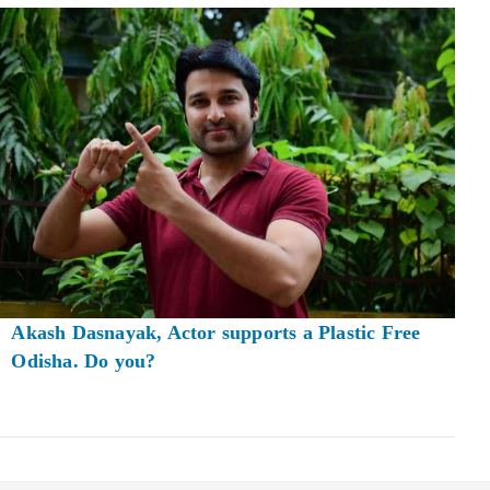
Akash Dasnayak, Actor supports a Plastic Free
Odisha. Do you?