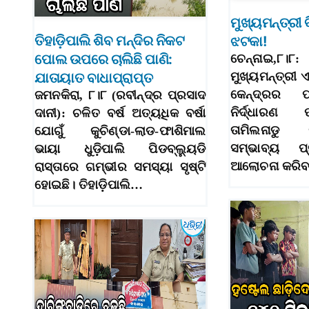
ମୁଖ୍ୟମନ୍ତ୍ରୀ 
ତିହାଡ଼ିପାଲି ଶିବ ମନ୍ଦିର ନିକଟ
ଝଟକା!
ପୋଲ ଉପରେ ଚାଲିଛି ପାଣି:
ଚେନ୍ନାଇ,୮।
ଯାତାୟାତ ବାଧାପ୍ରାପ୍ତ
ମୁଖ୍ୟମନ୍ତ୍ରୀ
କେନ୍ଦ୍ରର ପ୍
ଜମନକିରା, ୮।୮ (ରବୀନ୍ଦ୍ର ପ୍ରସାଦ
ନିର୍ଦ୍ଧାରଣ 
ଦାନୀ): ଚଳିତ ବର୍ଷ ଅତ୍ୟଧିକ ବର୍ଷା
ତାମିଲନାଡ
ଯୋଗୁଁ କୁଚିଣ୍ଡା-ଲାଡ-ଫାଶିମାଲ
ସମ୍ଭାବ୍ୟ ପ
ଭାୟା ଧୁଡ଼ିପାଲି ପିଡବ୍ଲ୍ୟୁଡି
ଆଲୋଚନା କରି
ରାସ୍ତାରେ ଗମ୍ଭୀର ସମସ୍ୟା ସୃଷ୍ଟି
ହୋଇଛି। ତିହାଡ଼ିପାଲି…