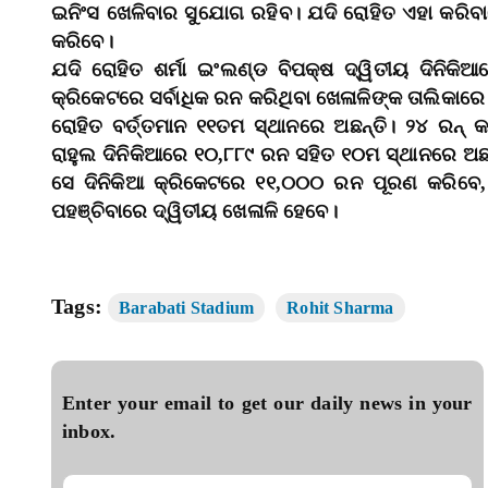
ଇନିଂସ ଖେଳିବାର ସୁଯୋଗ ରହିବ। ଯଦି ରୋହିତ ଏହା କରିବ
କରିବେ।
ଯଦି ରୋହିତ ଶର୍ମା ଇଂଲଣ୍ଡ ବିପକ୍ଷ ଦ୍ୱିତୀୟ ଦିନିକ
କ୍ରିକେଟରେ ସର୍ବାଧିକ ରନ କରିଥିବା ଖେଳାଳିଙ୍କ ତାଲିକା
ରୋହିତ ବର୍ତ୍ତମାନ ୧୧ତମ ସ୍ଥାନରେ ଅଛନ୍ତି। ୨୪ ରନ୍‌ 
ରାହୁଲ ଦିନିକିଆରେ ୧୦,୮୮୯ ରନ ସହିତ ୧୦ମ ସ୍ଥାନରେ ଅଛ
ସେ ଦିନିକିଆ କ୍ରିକେଟରେ ୧୧,୦୦୦ ରନ ପୂରଣ କରିବେ,
ପହଞ୍ଚିବାରେ ଦ୍ୱିତୀୟ ଖେଳାଳି ହେବେ।
Tags:
Barabati Stadium
Rohit Sharma
Enter your email to get our daily news in your
inbox.