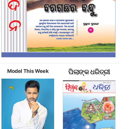
Model This Week
ପିଲାଙ୍କ ଧରିତ୍ରୀ