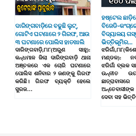
ହଷ୍ଟେଲ ଛାଡ଼ି
ଦାରିଙ୍ଗବାଡ଼ିରେ ବଢୁଛି ଲୁଟ୍‌,
ବିଜେଡି-କଂଗ୍ର
ଗୋଟିଏ ଘଟଣାରେ ୨ ଗିରଫ, ଆଉ
ବିଦ୍ୟାଳୟ ଗସ୍
୩ ଘଟଣାରେ ପୋଲିସ ହାତଖାଲି
ଭିତ୍ତିଭୂମିର…
ଦାରିଙ୍ଗବାଡ଼ି,୮ା୮(ଅରୁଣ ସାହୁ):
ଝରିଗାଁ,୮ା୮
କନ୍ଧମାଳ ଜିଲା ଦାରିଙ୍ଗବାଡ଼ି ଥାନା
ମଣ୍ଡଳ): ନବ
ଅଞ୍ଚଳରେ ଏକ ଚୋରି ଘଟଣାରେ
ଝରିଗାଁ ବ୍ଲକ 
ପୋଲିସ ଶନିବାର ୨ ଜଣଙ୍କୁ ଗିରଫ
ଉନ୍ନୀତ ଉଚ
କରିଛି। ଗିରଫ ବ୍ୟକ୍ତି ହେଲେ
ଛାତ୍ରାବା
ସୁରଜ…
ଅନ୍ତେବାସୀଙ୍କ
ଦେବା ସହ ଭିତ୍ତ