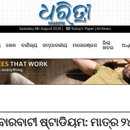
Saturday 8th August 2026 |
Today's Paper
| Archives
ଜିଲା
ୟ
ଖେଳ
ବାଣିଜ୍ୟ
ସମ୍ପାଦକୀୟ
ମନୋରଞ୍ଜନ
ଅନ୍
ଖବର
 ବାରବାଟୀ ଷ୍ଟାଡିୟମ: ମାତ୍ର ୨