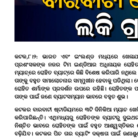
କଟକ,୮।୨: ଭାରତ ଏବଂ ଇଂଲଣ୍ଡ ମଧ୍ୟରେ ଖେଳାଯାଉଥ
ପ୍ରଶଂସକଙ୍କ ନଜର ଟିମ ଇଣ୍ଡିଆର ଅଧିନାୟକ ରୋହିତ 
ମ୍ୟାଚ୍‌ରେ ରୋହିତ ବ୍ୟାଟ୍‌ରେ କିଛି ବିଶେଷ କରିପାରି ନ
ତାଙ୍କୁ ବହୁତ ସମାଲୋଚନାର ସମ୍ମୁଖୀନ ହେବାକୁ ପଡିଥିଲା
ରୋହିତ ଶର୍ମାଙ୍କ ପ୍ରଦର୍ଶନ ଉପରେ ରହିଛି। ରୋହିତଙ୍କ
ତାଙ୍କ ପାଇଁ ଜଣେ ବ୍ୟାଟସମ୍ୟାନ ଭାବରେ ବହୁତ ଶୁଭ।
କଟକର ବାରବାଟୀ ଷ୍ଟାଡିୟମରେ ୩ଟି ଦିନିକିଆ ମ୍ୟାଚ ଖ
କରିପାରିଛନ୍ତି। ଏଥିମଧ୍ୟରୁ ରୋହିତଙ୍କ ବ୍ୟାଟରୁ ଦୁଇଥର 
ନିଶ୍ଚିତ ଭାବରେ ରୋହିତଙ୍କ ପାଇଁ ବହୁତ ଆଶ୍ୱସ୍ତିକର 
ବଢ଼ିଯିବ। କଟକର ପିଚ ତାର ବ୍ୟାଟିଂ ଦକ୍ଷତା ପାଇଁ ଜଣାଶ