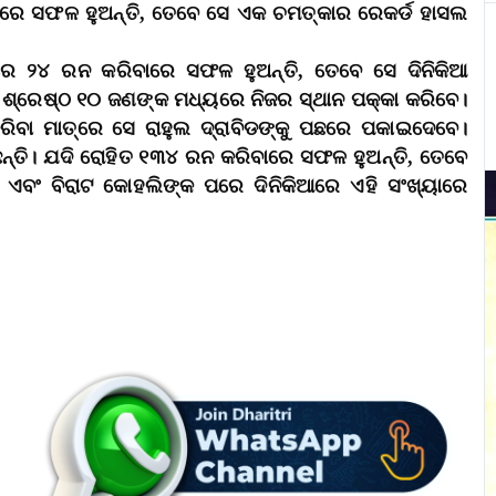
ାରେ ସଫଳ ହୁଅନ୍ତି, ତେବେ ସେ ଏକ ଚମତ୍କାର ରେକର୍ଡ ହାସଲ
ିଆରେ ୨୪ ରନ କରିବାରେ ସଫଳ ହୁଅନ୍ତି, ତେବେ ସେ ଦିନିକିଆ
ରେ ଶ୍ରେଷ୍ଠ ୧୦ ଜଣଙ୍କ ମଧ୍ୟରେ ନିଜର ସ୍ଥାନ ପକ୍କା କରିବେ।
କରିବା ମାତ୍ରେ ସେ ରାହୁଲ ଦ୍ରାବିଡଙ୍କୁ ପଛରେ ପକାଇଦେବେ।
ନ୍ତି। ଯଦି ରୋହିତ ୧୩୪ ରନ କରିବାରେ ସଫଳ ହୁଅନ୍ତି, ତେବେ
 ଏବଂ ବିରାଟ କୋହଲିଙ୍କ ପରେ ଦିନିକିଆରେ ଏହି ସଂଖ୍ୟାରେ