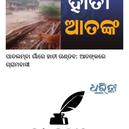
ପାତଲମ୍ବା ଗାଁରେ ହାତୀ ତାଣ୍ଡବ: ଆତଙ୍କରେ
ଗ୍ରାମବାସୀ