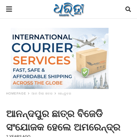
HOMEPAGE
ଆମ ଜିଲା ଖବର
କେନ୍ଦୁଝର
ଆନନ୍ଦପୁର ଛାତ୍ର ବିଜେଡି
ସଂଯୋଜକ ହେଲେ ଅମରେନ୍ଦ୍ର
2 YEARS AGO