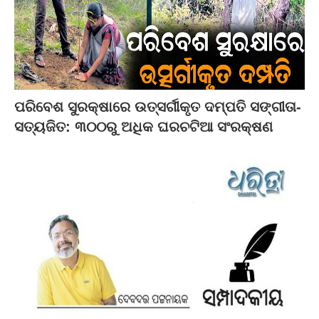
ପରିବେଶ ସୁରକ୍ଷାରେ ଉତ୍ସର୍ଗୀକୃତ ଦମ୍ପତି ସଙ୍ଗୀତା-
ସତ୍ୟଜିତ: ୩୦୦ରୁ ଅଧିକ ଘରଚଟିଆ ସଂରକ୍ଷଣ