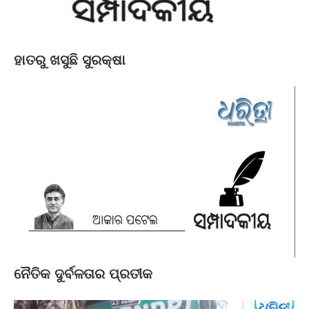
ହାତରୁ ଖସୁଛି ସୁରକ୍ଷା
ନୈତିକ ଦୁର୍ବଳତାର ପ୍ରତୀକ