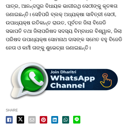
ପାତ୍ର, ଆନନ୍ଦପୁର ବିଧାୟକ ଭାଗୀରଥି ସେଠୀଙ୍କୁ କୃତଜ୍ଞତା
ଜଣାଇଛନ୍ତି। ସେହିପରି ବ୍ଲକ୍‌ ଅଧ୍ୟକ୍ଷା ସାବିତ୍ରୀ ସେଠୀ,
ଉପାଧ୍ୟକ୍ଷ ରତିକାନ୍ତ ରାଉତ, ପୂର୍ବତନ ଜିଲା ବିଜେଡି
ସଭାପତି ତଥା ଜିଲାପରିଷଦ ସଦସ୍ୟ ବିମ୍ବାଧର ବିଶ୍ୱାଳ, ଜିଲା
ପରିଷଦ ଉପାଧ୍ୟକ୍ଷ ସୋମନାଥ ଦାସଙ୍କ ସମେତ ବହୁ ବିଜେଡି
ନେତା ଓ କର୍ମୀ ତାଙ୍କୁ ଶୁଭେଚ୍ଛା ଜଣାଇଛନ୍ତି।
SHARE