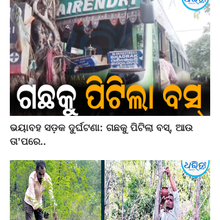
ଭୟାବହ ସଡ଼କ ଦୁର୍ଘଟଣା: ଗଛକୁ ପିଟିଲା ବସ୍‌, ଆଉ
ତା’ପରେ..