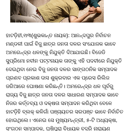
ହାଟଡ଼ିହୀ,୧ା୩(ଶୁଭକାନ୍ତ ନାୟକ): ଆନନ୍ଦପୁର ନିର୍ବାଚନ
ମଣ୍ଡଳୀ ପାଇଁ ବିଜୁ ଛାତ୍ର ଜନତା ଦଳର ସଂଯୋଜକ ଭାବେ
ଅମରେନ୍ଦ୍ର ଧଳଙ୍କୁ ନିଯୁକ୍ତି ଦିଆଯାଇଛି। ବିଜେଡି
ସୁପ୍ରିମୋ ନବୀନ ପଟ୍ଟନାୟକ ତାଙ୍କୁ ଏହି ପଦବୀରେ ନିଯୁକ୍ତି
ଦେଇଥିବା ନେଇ ବିଜୁ ଜନତା ଦଳର ସାଙ୍ଗଠନିକ ସମ୍ପାଦକ
ପ୍ରଣବ ପ୍ରକାଶ ଦାସ ଶୁକ୍ରବାର ଏକ ପ୍ରେସ ରିଲିଜ
ଜରିଆରେ ଘୋଷଣା କରିଛନ୍ତି। ଅମରେନ୍ଦ୍ର ଧଳ ପୂର୍ବରୁ
ରାଜ୍ୟ ବିଜୁ ଛାତ୍ର ଜନତା ଦଳର ସାଧାରଣ ସମ୍ପାଦକ ଭାବେ
ନିଜର କର୍ତ୍ତବ୍ୟ ଓ ଦକ୍ଷତା ସମ୍ପାଦନ କରିଥିବା ବେଳେ
ହାଟଡ଼ିହି ବ୍ଲକ୍‌ କଳିଗାଁ ପଞ୍ଚାୟତର ସରପଞ୍ଚ ଭାବେ ନିର୍ବାଚିତ
ହୋଇଥିଲେ। ଏନେଇ ସେ ମୁଖ୍ୟମନ୍ତ୍ରୀ, ୫-ଟି ଅଧ୍ୟକ୍ଷ,
ସଂଗଠନ ସମ୍ପାଦକ, ଘଷିପୁରା ବିଧାୟକ ବଦ୍ରି ନାରାୟଣ