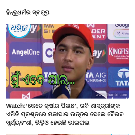
ହିନ୍ଦୁଧର୍ମର ସ୍ବରୂପ
Watch:‘କେତେ କ୍ଷୀର ପିଉଛ’, ରବି ଶାସ୍ତ୍ରୀଙ୍କ
ଏମିତି ପ୍ରଶ୍ନରେ ମଜାଦାର ଉତ୍ତର ଦେଲେ ବୈଭବ
ସୂର୍ଯ୍ୟବଂଶୀ, ଭିଡ଼ିଓ ହେଉଛି ଭାଇରାଲ