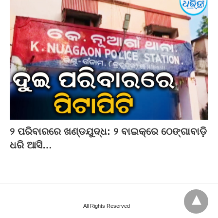
୨ ପରିବାରରେ ଖଣ୍ଡଯୁଦ୍ଧ: ୨ ବାଇକ୍‌ରେ ଠେଙ୍ଗାବାଡ଼ି
ଧରି ଆସି…
All Rights Reserved