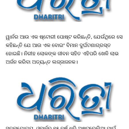
ୱାର୍ନର ଆଉ ଏକ ଷ୍ଟୋରୀ ପୋଷ୍ଟ କରିଛନ୍ତି, ଯେଉଁଥିରେ ସେ
କହିଛନ୍ତି ଯେ ଆଉ ଏକ ବୋଇଂ ବିମାନ ଦୁର୍ଘଟଣାଗ୍ରସ୍ତ
ହୋଇଛି। ନିରୀହ ଲୋକଙ୍କ ଜୀବନ ସହିତ ଏହିପରି ଖେଳି ଲାଭ
ଅର୍ଜନ କରିବା ଅତ୍ୟନ୍ତ ଲଜ୍ଜାଜନକ।
ସୂଚନାଯୋଗ୍ୟ, ଓ୍ବାର୍ନର ୧୫ ବର୍ଷ ଧରି ଅଷ୍ଟ୍ରେଲିଆ ପାଇଁ