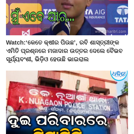
Watch:‘କେତେ କ୍ଷୀର ପିଉଛ’, ରବି ଶାସ୍ତ୍ରୀଙ୍କ
ଏମିତି ପ୍ରଶ୍ନରେ ମଜାଦାର ଉତ୍ତର ଦେଲେ ବୈଭବ
ସୂର୍ଯ୍ୟବଂଶୀ, ଭିଡ଼ିଓ ହେଉଛି ଭାଇରାଲ