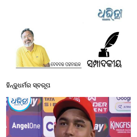
ହିନ୍ଦୁଧର୍ମର ସ୍ବରୂପ