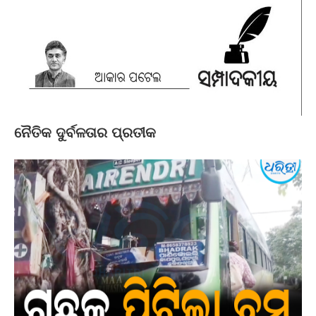
ନୈତିକ ଦୁର୍ବଳତାର ପ୍ରତୀକ