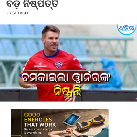
ବଡ଼ ନିଷ୍ପତ୍ତି
1 YEAR AGO