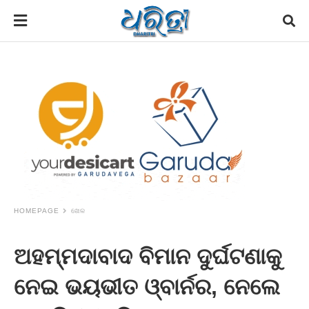
HOMEPAGE
ଖେଳ
ଅହମ୍ମଦାବାଦ ବିମାନ ଦୁର୍ଘଟଣାକୁ
ନେଇ ଭୟଭୀତ ଓ୍ବାର୍ନର, ନେଲେ