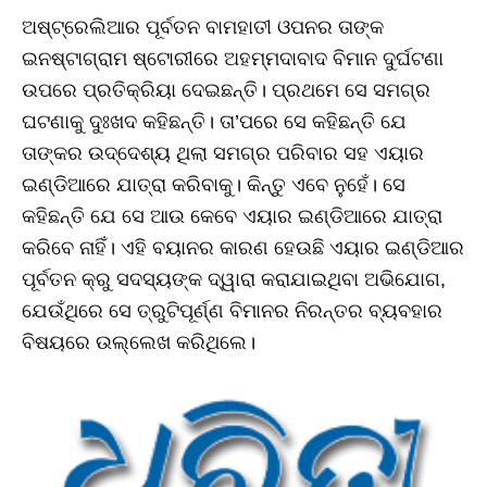
ଅଷ୍ଟ୍ରେଲିଆର ପୂର୍ବତନ ବାମହାତୀ ଓପନର ତାଙ୍କ
ଇନଷ୍ଟାଗ୍ରାମ ଷ୍ଟୋରୀରେ ଅହମ୍ମଦାବାଦ ବିମାନ ଦୁର୍ଘଟଣା
ଉପରେ ପ୍ରତିକ୍ରିୟା ଦେଇଛନ୍ତି। ପ୍ରଥମେ ସେ ସମଗ୍ର
ଘଟଣାକୁ ଦୁଃଖଦ କହିଛନ୍ତି। ତା’ପରେ ସେ କହିଛନ୍ତି ଯେ
ତାଙ୍କର ଉଦ୍ଦେଶ୍ୟ ଥିଲା ସମଗ୍ର ପରିବାର ସହ ଏୟାର
ଇଣ୍ଡିଆରେ ଯାତ୍ରା କରିବାକୁ। କିନ୍ତୁ ଏବେ ନୁହେଁ। ସେ
କହିଛନ୍ତି ଯେ ସେ ଆଉ କେବେ ଏୟାର ଇଣ୍ଡିଆରେ ଯାତ୍ରା
କରିବେ ନାହିଁ। ଏହି ବୟାନର କାରଣ ହେଉଛି ଏୟାର ଇଣ୍ଡିଆର
ପୂର୍ବତନ କ୍ରୁ ସଦସ୍ୟଙ୍କ ଦ୍ୱାରା କରାଯାଇଥିବା ଅଭିଯୋଗ,
ଯେଉଁଥିରେ ସେ ତ୍ରୁଟିପୂର୍ଣ୍ଣ ବିମାନର ନିରନ୍ତର ବ୍ୟବହାର
ବିଷୟରେ ଉଲ୍ଲେଖ କରିଥିଲେ।