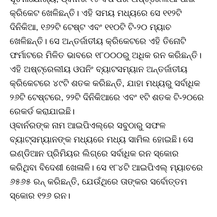
କ୍ରିକେଟ ଖେଳିଛନ୍ତି। ଏହି ସମୟ ମଧ୍ୟରେ ସେ ୧୧୨ଟି
ଦିନିକିଆ, ୧୬୨ଟି ଟେଷ୍ଟ ଏବଂ ୧୧୦ଟି ଟି-୨୦ ମ୍ୟାଚ
ଖେଳିଛନ୍ତି। ସେ ଅନ୍ତର୍ଜାତୀୟ କ୍ରିକେଟରେ ଏହି ତିନୋଟି
ଫର୍ମାଟରେ ମିଳିତ ଭାବରେ ୧୮୦୦୦ରୁ ଅଧିକ ରନ କରିଛନ୍ତି।
ଏହି ଅଷ୍ଟ୍ରେଲୀୟ ଓପନିଂ ବ୍ୟାଟସମ୍ୟାନ ଅନ୍ତର୍ଜାତୀୟ
କ୍ରିକେଟରେ ୪୯ଟି ଶତକ କରିଛନ୍ତି, ଯାହା ମଧ୍ୟରୁ ସର୍ବାଧିକ
୨୬ଟି ଟେଷ୍ଟରେ, ୨୨ଟି ଦିନିକିଆରେ ଏବଂ ୧ଟି ଶତକ ଟି-୨୦ରେ
ରେକର୍ଡ କରାଯାଇଛି।
ଓ୍ବାର୍ନରଙ୍କ ନାମ ଆଇପିଏଲ୍‌ରେ ସବୁଠାରୁ ସଫଳ
ବ୍ୟାଟ୍ସମ୍ୟାନଙ୍କ ମଧ୍ୟରେ ମଧ୍ୟ ସାମିଲ ହୋଇଛି। ସେ
ଇଣ୍ଡିଆନ ପ୍ରିମିୟର ଲିଗ୍‌ରେ ସର୍ବାଧିକ ରନ ସ୍କୋର
କରିଥିବା ବିଦେଶୀ ଖେଳାଳି। ସେ ୧୮୪ଟି ଆଇପିଏଲ୍‌ ମ୍ୟାଚରେ
୬୫୬୫ ରନ୍‌ କରିଛନ୍ତି, ଯେଉଁଥିରେ ତାଙ୍କର ସର୍ବୋତ୍ତମ
ସ୍କୋର ୧୨୬ ରନ।