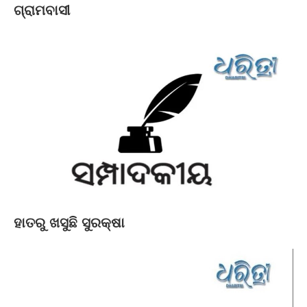
ଗ୍ରାମବାସୀ
ହାତରୁ ଖସୁଛି ସୁରକ୍ଷା