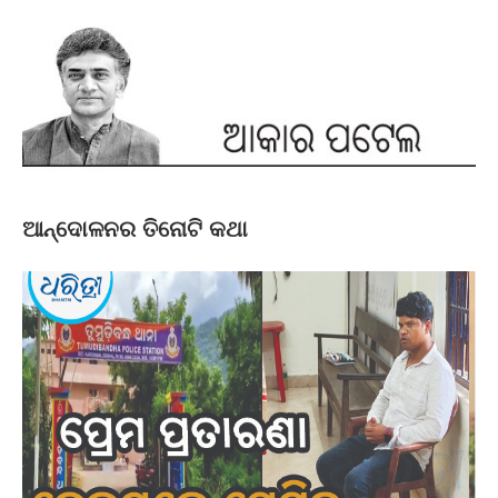
ଆନ୍ଦୋଳନର ତିନୋଟି କଥା