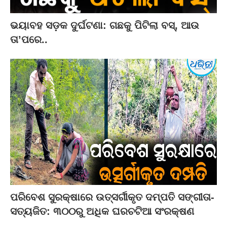
ଭୟାବହ ସଡ଼କ ଦୁର୍ଘଟଣା: ଗଛକୁ ପିଟିଲା ବସ୍‌, ଆଉ
ତା’ପରେ..
ପରିବେଶ ସୁରକ୍ଷାରେ ଉତ୍ସର୍ଗୀକୃତ ଦମ୍ପତି ସଙ୍ଗୀତା-
ସତ୍ୟଜିତ: ୩୦୦ରୁ ଅଧିକ ଘରଚଟିଆ ସଂରକ୍ଷଣ