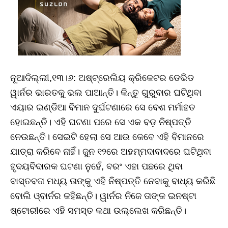
ନୂଆଦିଲ୍ଲୀ,୧୩।୬: ଅଷ୍ଟ୍ରେଲିୟ କ୍ରିକେଟର ଡେଭିଡ
ୱାର୍ନର ଭାରତକୁ ଭଲ ପାଆନ୍ତି। କିନ୍ତୁ ଗୁରୁବାର ଘଟିଥିବା
ଏୟାର ଇଣ୍ଡିଆ ବିମାନ ଦୁର୍ଘଟଣାରେ ସେ ବେଶ ମର୍ମାହତ
ହୋଇଛନ୍ତି। ଏହି ଘଟଣା ପରେ ସେ ଏକ ବଡ଼ ନିଷ୍ପତ୍ତି
ନେଉଛନ୍ତି। ସେଇଟି ହେଲା ସେ ଆଉ କେବେ ଏହି ବିମାନରେ
ଯାତ୍ରା କରିବେ ନାହିଁ। ଜୁନ ୧୨ରେ ଅହମ୍ମଦାବାଦରେ ଘଟିଥିବା
ହୃଦୟବିଦାରକ ଘଟଣା ନୁହେଁ, ବରଂ ଏହା ପଛରେ ଥିବା
ବାସ୍ତବତା ମଧ୍ୟ ତାଙ୍କୁ ଏହି ନିଷ୍ପତ୍ତି ନେବାକୁ ବାଧ୍ୟ କରିଛି
ବୋଲି ଓ୍ବାର୍ନର କହିଛନ୍ତି। ୱାର୍ନର ନିଜେ ତାଙ୍କ ଇନଷ୍ଟା
ଷ୍ଟୋରୀରେ ଏହି ସମସ୍ତ କଥା ଉଲ୍ଲେଖ କରିଛନ୍ତି।