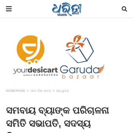
HOMEPAGE
ଆମ ଜିଲା ଖବର
କେନ୍ଦୁଝର
ସମବାୟ ବ୍ୟାଙ୍କ ପରିଚାଳନା
ସମିତି ସଭାପତି, ସଦସ୍ୟ