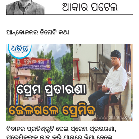
ଆନ୍ଦୋଳନର ତିନୋଟି କଥା
ବିବାହର ପ୍ରତିଶ୍ରୁତି ଦେଇ ପ୍ରେମ ପ୍ରତାରଣା,
ପ୍ରେମିକଙ୍କୁ କାବୁ କରି ଥାନାରେ ଜିମା ଦେଲେ