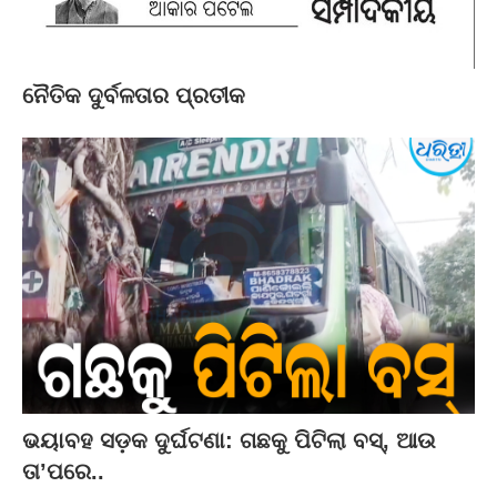
ନୈତିକ ଦୁର୍ବଳତାର ପ୍ରତୀକ
ଭୟାବହ ସଡ଼କ ଦୁର୍ଘଟଣା: ଗଛକୁ ପିଟିଲା ବସ୍‌, ଆଉ
ତା’ପରେ..