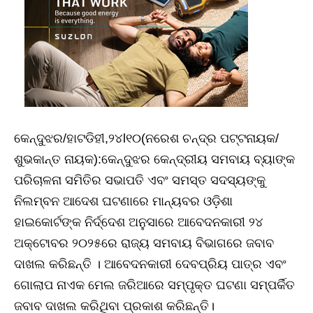
କେନ୍ଦୁଝର/ହାଟଡିହୀ,୨୪l୧୦(ନରେଶ ଚନ୍ଦ୍ର ପଟ୍ଟନାୟକ/
ଶୁଭକାନ୍ତ ନାୟକ):କେନ୍ଦୁଝର କେନ୍ଦ୍ରୀୟ ସମବାୟ ବ୍ୟାଙ୍କ
ପରିଚାଳନା ସମିତିର ସଭାପତି ଏବଂ ସମସ୍ତ ସଦସ୍ୟଙ୍କୁ
ନିଲମ୍ବନ ଆଦେଶ ଘଟଣାରେ ମାନ୍ୟବର ଓଡ଼ିଶା
ହାଇକୋର୍ଟଙ୍କ ନିର୍ଦ୍ଦେଶ ଅନୁସାରେ ଆବେଦନକାରୀ ୨୪
ଅକ୍ଟୋବର ୨୦୨୫ରେ ରାଜ୍ୟ ସମବାୟ ବିଭାଗରେ ଜବାବ
ଦାଖଲ କରିଛନ୍ତି । ଆବେଦନକାରୀ ଦେବପ୍ରିୟ ପାତ୍ର ଏବଂ
ଗୋଲାପ ନାଏକ ମେଲ ଜରିଆରେ ସମ୍ପୃକ୍ତ ଘଟଣା ସମ୍ପର୍କିତ
ଜବାବ ଦାଖଲ କରିଥିବା ପ୍ରକାଶ କରିଛନ୍ତି।