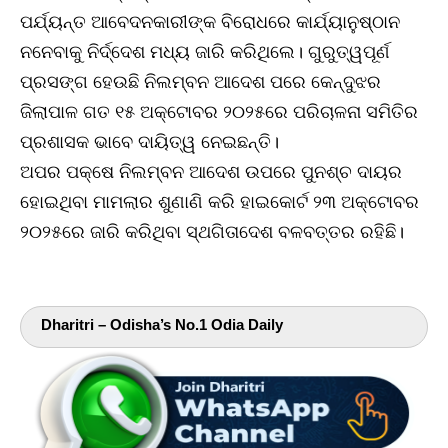
ପର୍ଯ୍ୟନ୍ତ ଆବେଦନକାରୀଙ୍କ ବିରୋଧରେ କାର୍ଯ୍ୟାନୁଷ୍ଠାନ
ନନେବାକୁ ନିର୍ଦ୍ଦେଶ ମଧ୍ୟ ଜାରି କରିଥିଲେ। ଗୁରୁତ୍ୱପୂର୍ଣ
ପ୍ରସଙ୍ଗ ହେଉଛି ନିଲମ୍ବନ ଆଦେଶ ପରେ କେନ୍ଦୁଝର
ଜିଲାପାଳ ଗତ ୧୫ ଅକ୍ଟୋବର ୨୦୨୫ରେ ପରିଚାଳନା ସମିତିର
ପ୍ରଶାସକ ଭାବେ ଦାୟିତ୍ୱ ନେଇଛନ୍ତି।
ଅପର ପକ୍ଷେ ନିଲମ୍ବନ ଆଦେଶ ଉପରେ ପୁନଶ୍ଚ ଦାୟର
ହୋଇଥିବା ମାମଲାର ଶୁଣାଣି କରି ହାଇକୋର୍ଟ ୨୩ ଅକ୍ଟୋବର
୨୦୨୫ରେ ଜାରି କରିଥିବା ସ୍ଥଗିତାଦେଶ ବଳବତ୍ତର ରହିଛି।
Dharitri – Odisha’s No.1 Odia Daily