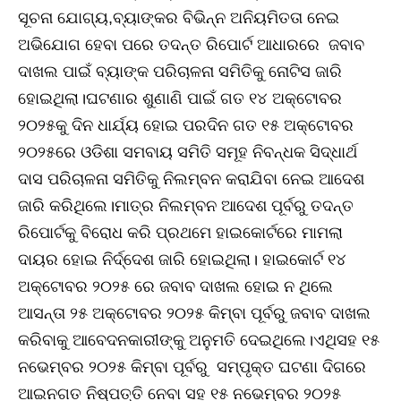
ସୂଚନା ଯୋଗ୍ୟ,ବ୍ୟାଙ୍କର ବିଭିନ୍ନ ଅନିୟମିତତା ନେଇ
ଅଭିଯୋଗ ହେବା ପରେ ତଦନ୍ତ ରିପୋର୍ଟ ଆଧାରରେ ଜବାବ
ଦାଖଲ ପାଇଁ ବ୍ୟାଙ୍କ ପରିଚାଳନା ସମିତିକୁ ନୋଟିସ ଜାରି
ହୋଇଥିଲା।ଘଟଣାର ଶୁଣାଣି ପାଇଁ ଗତ ୧୪ ଅକ୍ଟୋବର
୨୦୨୫କୁ ଦିନ ଧାର୍ଯ୍ୟ ହୋଇ ପରଦିନ ଗତ ୧୫ ଅକ୍ଟୋବର
୨୦୨୫ରେ ଓଡିଶା ସମବାୟ ସମିତି ସମୂହ ନିବନ୍ଧକ ସିଦ୍ଧାର୍ଥ
ଦାସ ପରିଚାଳନା ସମିତିକୁ ନିଲମ୍ବନ କରାଯିବା ନେଇ ଆଦେଶ
ଜାରି କରିଥିଲେ।ମାତ୍ର ନିଲମ୍ବନ ଆଦେଶ ପୂର୍ବରୁ ତଦନ୍ତ
ରିପୋର୍ଟକୁ ବିରୋଧ କରି ପ୍ରଥମେ ହାଇକୋର୍ଟରେ ମାମଲା
ଦାୟର ହୋଇ ନିର୍ଦ୍ଦେଶ ଜାରି ହୋଇଥିଲା। ହାଇକୋର୍ଟ ୧୪
ଅକ୍ଟୋବର ୨୦୨୫ ରେ ଜବାବ ଦାଖଲ ହୋଇ ନ ଥିଲେ
ଆସନ୍ତା ୨୫ ଅକ୍ଟୋବର ୨୦୨୫ କିମ୍ବା ପୂର୍ବରୁ ଜବାବ ଦାଖଲ
କରିବାକୁ ଆବେଦନକାରୀଙ୍କୁ ଅନୁମତି ଦେଇଥିଲେ।ଏଥିସହ ୧୫
ନଭେମ୍ବର ୨୦୨୫ କିମ୍ବା ପୂର୍ବରୁ ସମ୍ପୃକ୍ତ ଘଟଣା ଦିଗରେ
ଆଇନଗତ ନିଷ୍ପତ୍ତି ନେବା ସହ ୧୫ ନଭେମ୍ବର ୨୦୨୫