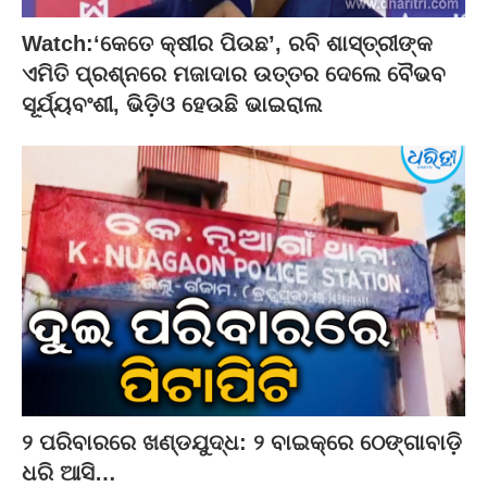
Watch:‘କେତେ କ୍ଷୀର ପିଉଛ’, ରବି ଶାସ୍ତ୍ରୀଙ୍କ
ଏମିତି ପ୍ରଶ୍ନରେ ମଜାଦାର ଉତ୍ତର ଦେଲେ ବୈଭବ
ସୂର୍ଯ୍ୟବଂଶୀ, ଭିଡ଼ିଓ ହେଉଛି ଭାଇରାଲ
୨ ପରିବାରରେ ଖଣ୍ଡଯୁଦ୍ଧ: ୨ ବାଇକ୍‌ରେ ଠେଙ୍ଗାବାଡ଼ି
ଧରି ଆସି…