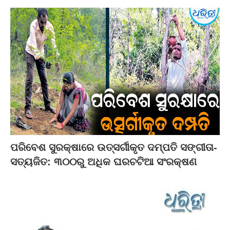
ପରିବେଶ ସୁରକ୍ଷାରେ ଉତ୍ସର୍ଗୀକୃତ ଦମ୍ପତି ସଙ୍ଗୀତା-
ସତ୍ୟଜିତ: ୩୦୦ରୁ ଅଧିକ ଘରଚଟିଆ ସଂରକ୍ଷଣ