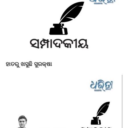
ହାତରୁ ଖସୁଛି ସୁରକ୍ଷା