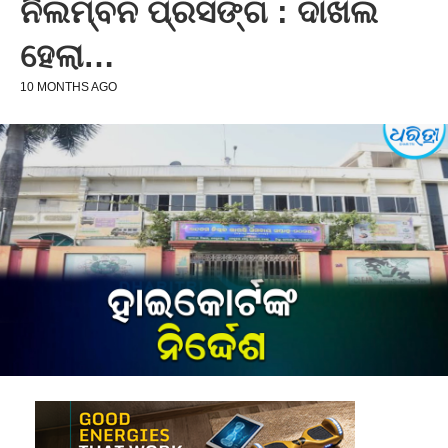
ନିଲମ୍ବନ ପ୍ରସଙ୍ଗ : ଦାଖଲ
ହେଲା…
10 MONTHS AGO