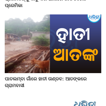
ପ୍ରେମିକା
ପାତଲମ୍ବା ଗାଁରେ ହାତୀ ତାଣ୍ଡବ: ଆତଙ୍କରେ
ଗ୍ରାମବାସୀ