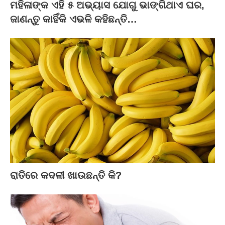
ମହିଳାଙ୍କ ଏହି ୫ ଅଭ୍ୟାସ ଯୋଗୁ ଭାଙ୍ଗିଥାଏ ଘର,
ଜାଣନ୍ତୁ କାହିଁକି ଏଭଳି କହିଛନ୍ତି…
ରାତିରେ କଦଳୀ ଖାଉଛନ୍ତି କି?