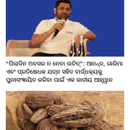
“ପିଲାଦିନ ଅବସର ନ ନେବା ଉଚିତ୍”: ଆନନ୍ଦ, ଗାରିମା
ଏବଂ ପ୍ରତିଷେଧକ ଯତ୍ନ ସହିତ ବାର୍ଦ୍ଧକ୍ୟକୁ
ପୁନଃସଂଜ୍ଞାୟିତ କରିବା ପାଇଁ ଏକ ଜାତୀୟ ଆହ୍ୱାନ