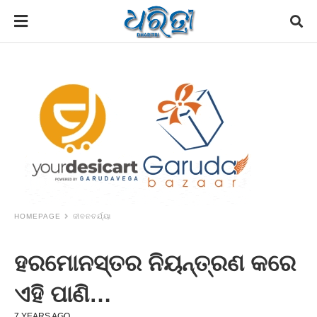
HOMEPAGE
ଜୀବନଚର୍ଯ୍ୟା
ହରମୋନସ୍ତର ନିୟନ୍ତ୍ରଣ କରେ
ଏହି ପାଣି…
7 YEARS AGO