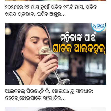
୨୦୨୬ରେ ୧୨ ମାସ ନୁହେଁ ପଡିବ ୧୩ଟି ମାସ, ପଡିବ
ଖରାପ ପ୍ରଭାବ, ଘଟିିବ ଅଶୁଭ…
ଆଲକହଲ୍‌ ପିଉଛନ୍ତି କି, ହୋଇଯାନ୍ତୁ ସାବଧାନ:
ନଚେତ୍‌ ହୋଇପାରେ ସାଂଘାତିକ…