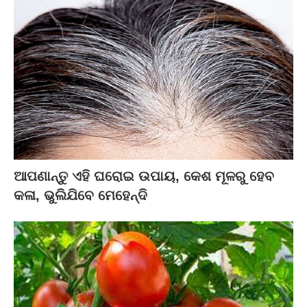
ଆପଣାନ୍ତୁ ଏହି ଘରୋଇ ଉପାୟ, କେଶ ମୂଳରୁ ହେବ
କଳା, ଭୁଲିଯିବେ ମେହେନ୍ଦି