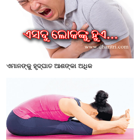
ଏମାନଙ୍କୁ ହୃଦ୍‌ଘାତ ଆଶଙ୍କା ଅଧିକ