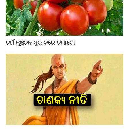
ଚର୍ମ କୁଞ୍ଚନ ଦୂର କରେ ଟମାଟୋ