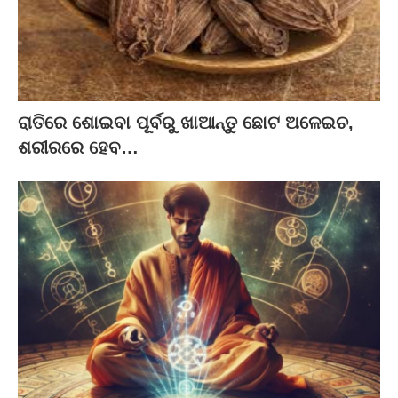
ରାତିରେ ଶୋଇବା ପୂର୍ବରୁ ଖାଆନ୍ତୁ ଛୋଟ ଅଳେଇଚ,
ଶରୀରରେ ହେବ…