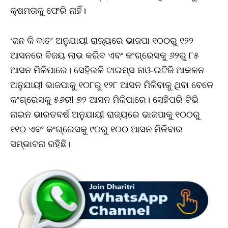
କ୍ଷମତାକୁ ଫେରି ନାହିଁ।
‘ଜନ କି ବାତ’ ଅନୁଯାୟୀ ରାଜ୍ୟରେ ଭାଜପା ୧୦୦ରୁ ୧୨୨
ଆସନରେ ବିଜୟ ଲାଭ କରିବ ଏବଂ କଂଗ୍ରେସକୁ ୬୨ରୁ ୮୫
ଆସନ ମିଳିପାରେ। ସେହିଭଳି ଟାଇମ୍ସ ନାଓ-ଇଟିଜି ଆକଳନ
ଅନୁଯାୟୀ ଭାଜପାକୁ ୧୦୮ରୁ ୧୨୮ ଆସନ ମିଳିବାକୁ ଥିବା ବେଳେ
କଂଗ୍ରେସକୁ ୫୬ରୀ ୭୨ ଆସନ ମିଳିପାରେ। ସେହିପରି ଟିଭି
ନାଇନ ଭାରତବର୍ଷ ଅନୁଯାୟୀ ରାଜ୍ୟରେ ଭାଜପାକୁ ୧୦୦ରୁ
୧୧୦ ଏବଂ କଂଗ୍ରେସକୁ ୯୦ରୁ ୧୦୦ ଆସନ ମିଳିବାର
ସମ୍ଭାବନା ରହିଛି।