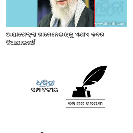
ଆୟାତୋଲ୍ଲା ଖାମେନେଇଙ୍କୁ ଏଯାଏ କବର
ଦିଆଯାଇନାହିଁ