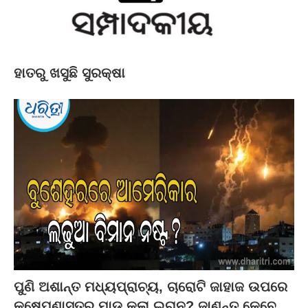
ହାତରୁ ଖସୁଛି ସୁରକ୍ଷା
ପୁଣି ଅଶାନ୍ତ ମଧ୍ୟପ୍ରାଚ୍ୟ, ଚାରୋଟି ଜାହାଜ ଉପରେ
କ୍ଷେପଣାସ୍ତ୍ର ମାଡ଼ କଲା ଇରାନ? ଜାଣନ୍ତୁ କେବେ