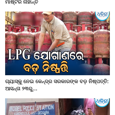
ମାଷ୍ଟର ନାହାନ୍ତି
ଗ୍ୟାସ୍‌କୁ ନେଇ କେନ୍ଦ୍ର ସରକାରଙ୍କ ବଡ଼ ନିଷ୍ପତ୍ତି:
ଆସନ୍ତା ୨୩ରୁ…