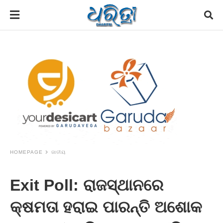
HOMEPAGE
ଜାତୀୟ
Exit Poll: ରାଜସ୍ଥାନରେ
କ୍ଷମତା ହରାଇ ପାରନ୍ତି ଅଶୋକ