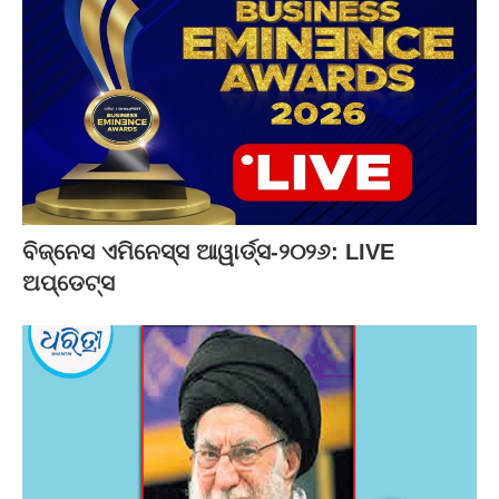
ବିଜ୍‌ନେସ ଏମିନେସ୍ସ ଆୱାର୍ଡ୍ସ-୨୦୨୬: LIVE
ଅପ୍‌ଡେଟ୍ସ