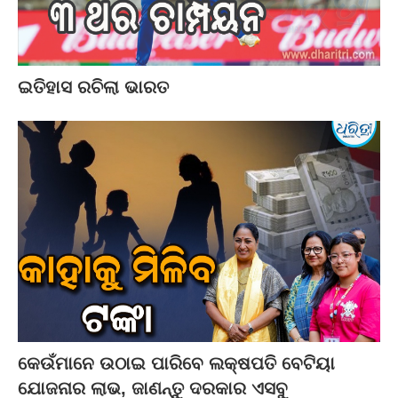
ଇତିହାସ ରଚିଲା ଭାରତ
କେଉଁମାନେ ଉଠାଇ ପାରିବେ ଲକ୍ଷପତି ବେଟିୟା
ଯୋଜନାର ଲାଭ, ଜାଣନ୍ତୁ ଦରକାର ଏସବୁ