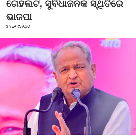
ଗେହଲଟ, ସୁବିଧାଜନକ ସ୍ଥିତିରେ
ଭାଜପା
3 YEARS AGO