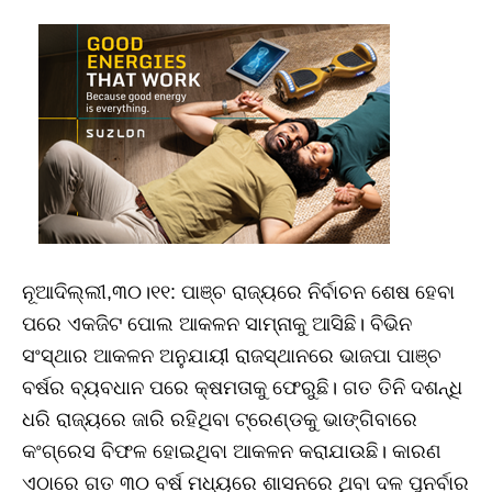
ନୂଆଦିଲ୍ଲୀ,୩୦।୧୧: ପାଞ୍ଚ ରାଜ୍ୟରେ ନିର୍ବାଚନ ଶେଷ ହେବା
ପରେ ଏକଜିଟ ପୋଲ ଆକଳନ ସାମ୍ନାକୁ ଆସିଛି। ବିଭିନ
ସଂସ୍ଥାର ଆକଳନ ଅନୁଯାୟୀ ରାଜସ୍ଥାନରେ ଭାଜପା ପାଞ୍ଚ
ବର୍ଷର ବ୍ୟବଧାନ ପରେ କ୍ଷମତାକୁ ଫେରୁଛି। ଗତ ତିନି ଦଶନ୍ଧି
ଧରି ରାଜ୍ୟରେ ଜାରି ରହିଥିବା ଟ୍ରେଣ୍ଡକୁ ଭାଙ୍ଗିବାରେ
କଂଗ୍ରେସ ବିଫଳ ହୋଇଥିବା ଆକଳନ କରାଯାଉଛି। କାରଣ
ଏଠାରେ ଗତ ୩୦ ବର୍ଷ ମଧ୍ୟରେ ଶାସନରେ ଥିବା ଦଳ ପୁନର୍ବାର