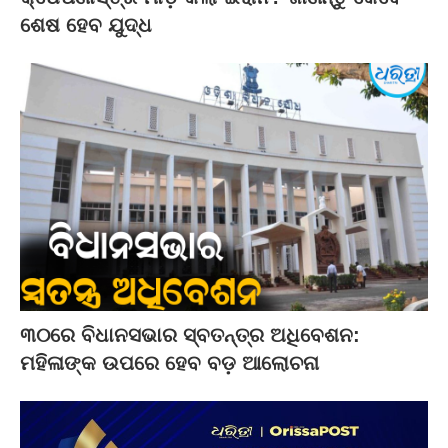
ଶେଷ ହେବ ଯୁଦ୍ଧ
୩୦ରେ ବିଧାନସଭାର ସ୍ବତନ୍ତ୍ର ଅଧିବେଶନ:
ମହିଳାଙ୍କ ଉପରେ ହେବ ବଡ଼ ଆଲୋଚନା