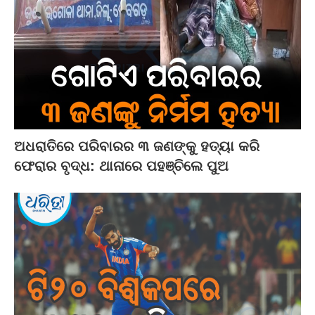
ଅଧରାତିରେ ପରିବାରର ୩ ଜଣଙ୍କୁ ହତ୍ୟା କରି
ଫେରାର ବୃଦ୍ଧ: ଥାନାରେ ପହଞ୍ଚିଲେ ପୁଅ