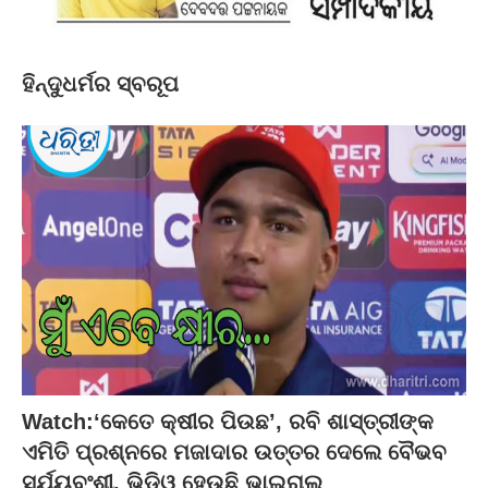
ହିନ୍ଦୁଧର୍ମର ସ୍ବରୂପ
Watch:‘କେତେ କ୍ଷୀର ପିଉଛ’, ରବି ଶାସ୍ତ୍ରୀଙ୍କ
ଏମିତି ପ୍ରଶ୍ନରେ ମଜାଦାର ଉତ୍ତର ଦେଲେ ବୈଭବ
ସୂର୍ଯ୍ୟବଂଶୀ, ଭିଡ଼ିଓ ହେଉଛି ଭାଇରାଲ