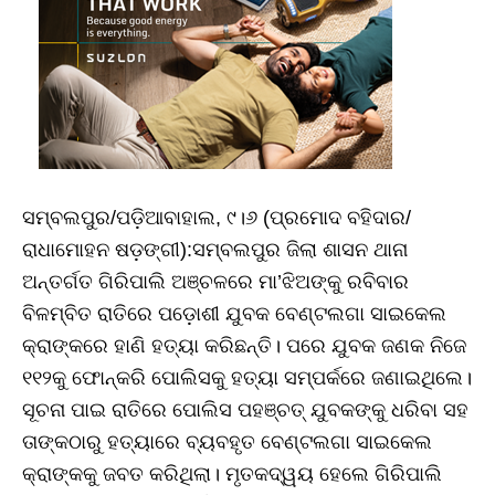
ସମ୍ବଲପୁର/ପଡ଼ିଆବାହାଲ, ୯।୬ (ପ୍ରମୋଦ ବହିଦାର/
ରାଧାମୋହନ ଷଡ଼ଙ୍ଗୀ):ସମ୍ବଲପୁର ଜିଲା ଶାସନ ଥାନା
ଅନ୍ତର୍ଗତ ଗିରିପାଲି ଅଞ୍ଚଳରେ ମା’ଝିଅଙ୍କୁ ରବିବାର
ବିଳମ୍ବିତ ରାତିରେ ପଡ଼ୋଶୀ ଯୁବକ ବେଣ୍ଟଲଗା ସାଇକେଲ
କ୍ରାଙ୍କରେ ହାଣି ହତ୍ୟା କରିଛନ୍ତି। ପରେ ଯୁବକ ଜଣକ ନିଜେ
୧୧୨କୁ ଫୋନ୍‌କରି ପୋଲିସକୁ ହତ୍ୟା ସମ୍ପର୍କରେ ଜଣାଇଥିଲେ।
ସୂଚନା ପାଇ ରାତିରେ ପୋଲିସ ପହଞ୍ଚତ୍ ଯୁବକଙ୍କୁ ଧରିବା ସହ
ତାଙ୍କଠାରୁ ହତ୍ୟାରେ ବ୍ୟବହୃତ ବେଣ୍ଟଲଗା ସାଇକେଲ
କ୍ରାଙ୍କକୁ ଜବତ କରିଥିଲା। ମୃତକଦ୍ୱୟ ହେଲେ ଗିରିପାଲି