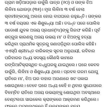
ଗ୍ରାମ ଖଡ଼ିଆପଡ଼ାର ଉର୍କୁଲି ପାତ୍ର (୬୦) ଓ ତାଙ୍କ ଝିଅ
ଲିଳିମା ଯୋଉଡ଼ା (୩୫)। ମୃତା ଲିଳିମା ୩ ବର୍ଷ ହେଲା
ସ୍ବାମୀଙ୍କଠାରୁ ଅଲଗା ହୋଇ ବାପଘରେ ରହୁଛନ୍ତି। ତାଙ୍କର
୩ ବର୍ଷ ବୟସର ଏକ ଶିଶୁକନ୍ୟା ଅଛି। ତଦନ୍ତ ପରେ ପୋଲିସ
ପଡୋଶୀ ଯୁବକ ଅଜୟ ପ୍ରଧାନ(୨୪)ଙ୍କୁ ଗିରଫ କରିଛି। ପୂର୍ବ
ଶତ୍ରୁତା କାରଣରୁ ଅଜୟ ଉଭୟ ମା’ ଓ ଝିଅଙ୍କୁ ହତ୍ୟା
କରିଥିବା ପ୍ରାଥମିକ ସୂତ୍ରରୁ ଜଣାପଡ଼ିଥିବା ପୋଲିସ କହିଛି।
ଏଏସ୍‌ପି ଶ୍ରୀମନ୍ତ ବାରିକଙ୍କ ସୂଚନା ଅନୁଯାୟୀ, ରବିବାର
ପରିବାରର ଅନ୍ୟ ସଦସ୍ୟ କୌଣସି କାମରେ
ରଙ୍ଗିଆଟିକ୍ରାସ୍ଥିତ ବନ୍ଧୁଘରକୁ ଯାଇଥିଲେ। ଘରେ କେବଳ
ଉର୍କୁଲି, ଲିଳିମା ଓ ଶିଶୁକନ୍ୟା ଥିଲେ। ପ୍ରବଳ ଗରମ ଯୋଗୁ
ରାତିରେ ମା’, ଝିଅ ଘର ବାହାର ଅଗଣାରେ ଖଟ ପକାଇ
ଶୋଇଥିଲେ। ତେବେ ଘରେ ଅନ୍ୟ କେହି ନ ଥିବାର ସୁଯୋଗରେ
ବିଳମ୍ବିତ ରାତିରେ ଅଜୟ ଉଭୟଙ୍କୁ ଶୋଇଥିବା ଅବସ୍ଥାରେ
ବେଣ୍ଟଲଗା ସାଇକେଲ କ୍ରାଙ୍କରେ ଆକ୍ରମଣ କରିଥିଲେ।
ଫଳରେ ଘଟଣାସ୍ଥଳରେ ହିଁ ଉଭୟଙ୍କର ମୃତ୍ୟୁ