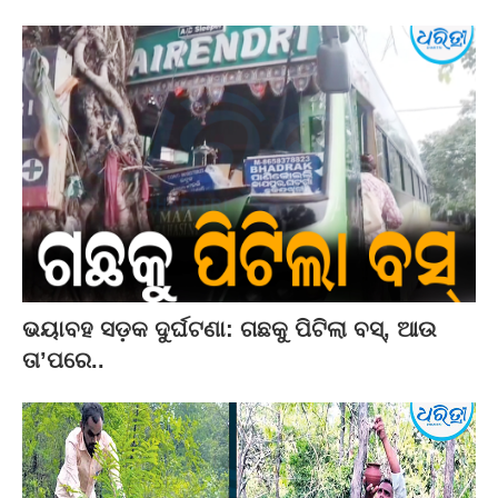
ଭୟାବହ ସଡ଼କ ଦୁର୍ଘଟଣା: ଗଛକୁ ପିଟିଲା ବସ୍‌, ଆଉ
ତା’ପରେ..