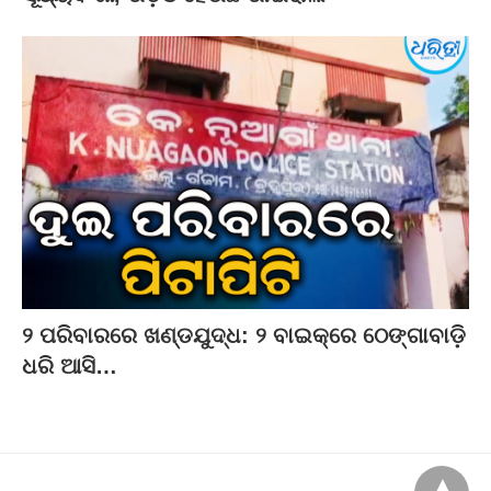
୨ ପରିବାରରେ ଖଣ୍ଡଯୁଦ୍ଧ: ୨ ବାଇକ୍‌ରେ ଠେଙ୍ଗାବାଡ଼ି
ଧରି ଆସି…