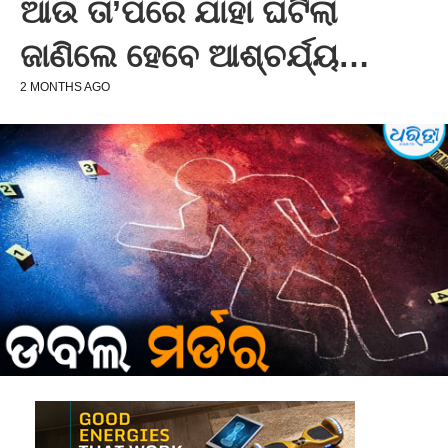
ଆଉ ତା’ପରେ ଯାହା ଘଟିଲା
ଜାଣିଲେ ହେବେ ଆଶ୍ଚର୍ଯ୍ୟ…
2 MONTHS AGO