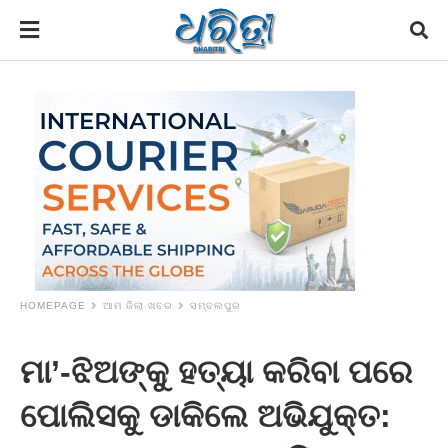
HOMEPAGE
ଆମ ଜିଲା ଖବର
ସମ୍ବଲପୁର
ମା’-ଝିଅଙ୍କୁ ହତ୍ୟା କରିବା ପରେ
ପୋଲିସକୁ ଡାକିଲେ ଅଭିଯୁକ୍ତ: