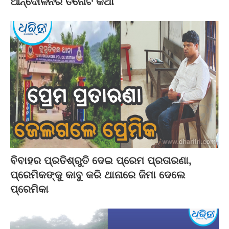
ଆନ୍ଦୋଳନର ତିନୋଟି କଥା
ବିବାହର ପ୍ରତିଶ୍ରୁତି ଦେଇ ପ୍ରେମ ପ୍ରତାରଣା,
ପ୍ରେମିକଙ୍କୁ କାବୁ କରି ଥାନାରେ ଜିମା ଦେଲେ
ପ୍ରେମିକା