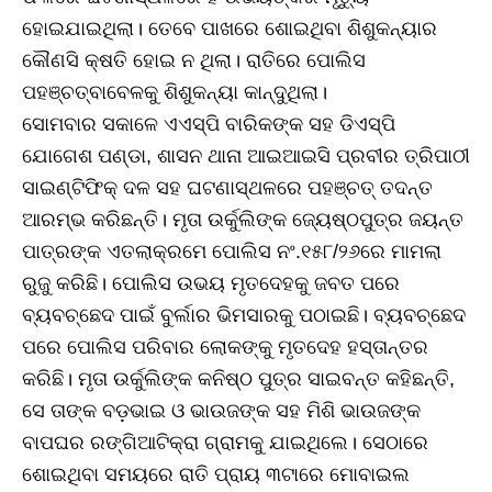
ହୋଇଯାଇଥିଲା। ତେବେ ପାଖରେ ଶୋଇଥିବା ଶିଶୁକନ୍ୟାର
କୌଣସି କ୍ଷତି ହୋଇ ନ ଥିଲା। ରାତିରେ ପୋଲିସ
ପହଞ୍ଚତ୍ବାବେଳକୁ ଶିଶୁକନ୍ୟା କାନ୍ଦୁଥିଲା।
ସୋମବାର ସକାଳେ ଏଏସ୍‌ପି ବାରିକଙ୍କ ସହ ଡିଏସ୍‌ପି
ଯୋଗେଶ ପଣ୍ଡା, ଶାସନ ଥାନା ଆଇଆଇସି ପ୍ରବୀର ତ୍ରିପାଠୀ
ସାଇଣ୍ଟିଫିକ୍‌ ଦଳ ସହ ଘଟଣାସ୍ଥଳରେ ପହଞ୍ଚତ୍ ତଦନ୍ତ
ଆରମ୍ଭ କରିଛନ୍ତି। ମୃତା ଉର୍କୁଲିଙ୍କ ଜ୍ୟେଷ୍ଠପୁତ୍ର ଜୟନ୍ତ
ପାତ୍ରଙ୍କ ଏତଲାକ୍ରମେ ପୋଲିସ ନଂ.୧୫୮/୨୬ରେ ମାମଲା
ରୁଜୁ କରିଛି। ପୋଲିସ ଉଭୟ ମୃତଦେହକୁ ଜବତ ପରେ
ବ୍ୟବଚ୍ଛେଦ ପାଇଁ ବୁର୍ଲାର ଭିମସାରକୁ ପଠାଇଛି। ବ୍ୟବଚ୍ଛେଦ
ପରେ ପୋଲିସ ପରିବାର ଲୋକଙ୍କୁ ମୃତଦେହ ହସ୍ତାନ୍ତର
କରିଛି। ମୃତା ଉର୍କୁଲିଙ୍କ କନିଷ୍ଠ ପୁତ୍ର ସାଇବନ୍ତ କହିଛନ୍ତି,
ସେ ତାଙ୍କ ବଡ଼ଭାଇ ଓ ଭାଉଜଙ୍କ ସହ ମିଶି ଭାଉଜଙ୍କ
ବାପଘର ରଙ୍ଗିଆଟିକ୍ରା ଗ୍ରାମକୁ ଯାଇଥିଲେ। ସେଠାରେ
ଶୋଇଥିବା ସମୟରେ ରାତି ପ୍ରାୟ ୩ଟାରେ ମୋବାଇଲ