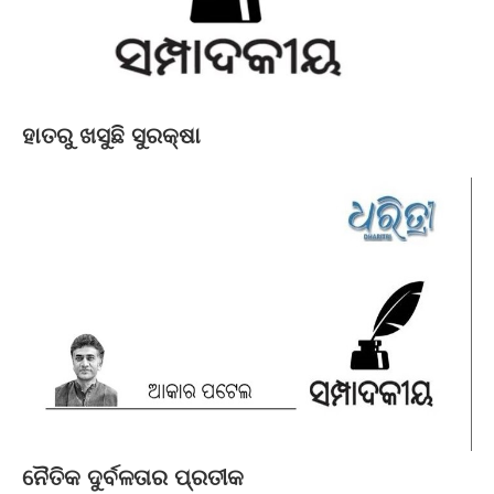
ହାତରୁ ଖସୁଛି ସୁରକ୍ଷା
ନୈତିକ ଦୁର୍ବଳତାର ପ୍ରତୀକ