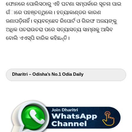
ଫୋନରେ ପୋଲିସଠାରୁ ଏହି ଘଟଣା ସମ୍ପର୍କରେ ସୂଚନା ପାଇ
ଗଁାରେ ପହଞ୍ଚତ୍ଥିଲେ। ହତ୍ୟାକାଣ୍ଡର କାରଣ
ଜଣାପଡ଼ିନାହିଁ। ବ୍ୟବଚ୍ଛେଦ ରିପୋର୍ଟ ଓ ଗିରଫ ଅଜୟଙ୍କୁ
ଅଧିକ ପଚରାଉଚରା ପରେ ସତ୍ୟାସତ୍ୟ ସାମ୍ନାକୁ ଆସିବ
ବୋଲି ଏଏସ୍‌ପି ବାରିକ କହିଛନ୍ତି।
Dharitri – Odisha’s No.1 Odia Daily