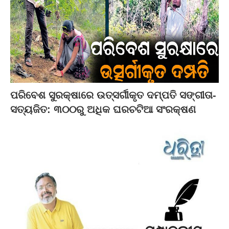
ପରିବେଶ ସୁରକ୍ଷାରେ ଉତ୍ସର୍ଗୀକୃତ ଦମ୍ପତି ସଙ୍ଗୀତା-
ସତ୍ୟଜିତ: ୩୦୦ରୁ ଅଧିକ ଘରଚଟିଆ ସଂରକ୍ଷଣ