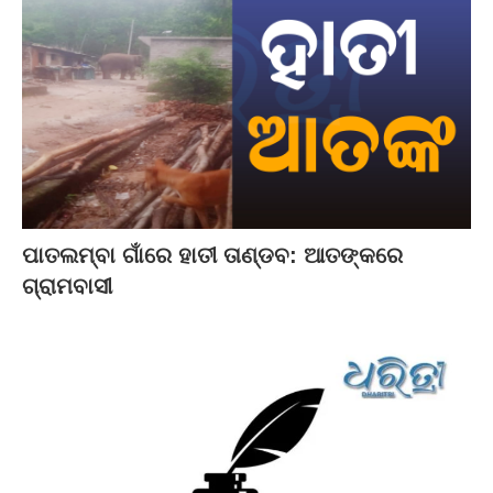
ପାତଲମ୍ବା ଗାଁରେ ହାତୀ ତାଣ୍ଡବ: ଆତଙ୍କରେ
ଗ୍ରାମବାସୀ