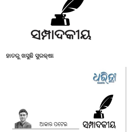
ହାତରୁ ଖସୁଛି ସୁରକ୍ଷା