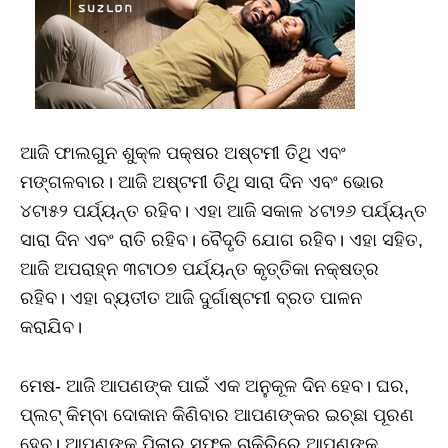
ଆଜି ଫାଲଗୁନ ଶୁକ୍ଳ ପକ୍ଷର ଅଷ୍ଟମୀ ତିଥି ଏବଂ
ମଙ୍ଗଳବାର। ଆଜି ଅଷ୍ଟମୀ ତିଥି ସାରା ଦିନ ଏବଂ ଭୋର
୪ଟା୫୨ ପର୍ଯ୍ୟନ୍ତ ରହିବ। ଏହା ଆଜି ସକାଳ ୪ଟା୨୬ ପର୍ଯ୍ୟନ୍ତ
ସାରା ଦିନ ଏବଂ ରାତି ରହିବ। ବୈଦୃତି ଯୋଗ ରହିବ। ଏହା ସହିତ,
ଆଜି ଅପରାହ୍ନ ୩ଟା୦୭ ପର୍ଯ୍ୟନ୍ତ କୃତ୍ତିକା ନକ୍ଷତ୍ର
ରହିବ। ଏହା ବ୍ୟତୀତ ଆଜି ଦୁର୍ଗାଷ୍ଟମୀ ବ୍ରତ ପାଳନ
କରାଯିବ।
ମେଷ- ଆଜି ଆପଣଙ୍କ ପାଇଁ ଏକ ଅନୁକୂଳ ଦିନ ହେବ। ଘର,
ପ୍ଲଟ୍ କିମ୍ବା ଦୋକାନ କିଣିବାର ଆପଣଙ୍କର ଇଚ୍ଛା ପୂରଣ
ହେବ। ଆପଣଙ୍କ ପିଲାର ସଫଳ ଚାକିରିରେ ଆପଣଙ୍କ