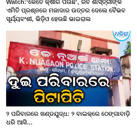
Watch:‘କେତେ କ୍ଷୀର ପିଉଛ’, ରବି ଶାସ୍ତ୍ରୀଙ୍କ
ଏମିତି ପ୍ରଶ୍ନରେ ମଜାଦାର ଉତ୍ତର ଦେଲେ ବୈଭବ
ସୂର୍ଯ୍ୟବଂଶୀ, ଭିଡ଼ିଓ ହେଉଛି ଭାଇରାଲ
୨ ପରିବାରରେ ଖଣ୍ଡଯୁଦ୍ଧ: ୨ ବାଇକ୍‌ରେ ଠେଙ୍ଗାବାଡ଼ି
ଧରି ଆସି…