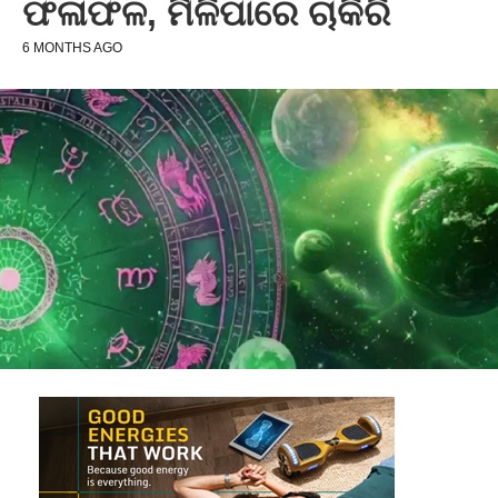
ଫଳାଫଳ, ମିଳିପାରେ ଚାକିରି
6 MONTHS AGO