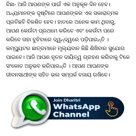
ବିଛା- ଆଜି ଆପଣଙ୍କ ପାଇଁ ଏକ ଅନୁକୂଳ ଦିନ ହେବ।
ଅନ୍ୟମାନଙ୍କ ଦୃଷ୍ଟିରେ ଆପଣଙ୍କର ଏକ ସକାରାତ୍ମକ
ପ୍ରତିଛବି ବିକଶିତ ହେବ। ହାତରେ ଅନେକ କାମ ଥିବାରୁ,
ଆପଣ କେଉଁଟା ପ୍ରଥମେ କରିବେ ଏବଂ କେଉଁଟା ପରେ
କରିବେ ତାହା ବୁଝିବାରେ ଦ୍ୱନ୍ଦ୍ୱରେ ପଡ଼ିପାରନ୍ତି ।
କମ୍ପ୍ୟୁଟର ଛାତ୍ରମାନେ ମୂଲ୍ୟବାନ କିଛି ଶିଖିବାର ସୁଯୋଗ
ପାଇବେ। ଆଜି ଆପଣ ନୂତନ ଦାୟିତ୍ୱ ଗ୍ରହଣ କରିବାକୁ ଟିକେ
ସଂକୋଚ ଅନୁଭବ କରିପାରନ୍ତି । ଆପଣ ଆପଣଙ୍କ
ଜୀବନସାଥୀଙ୍କ ସହିତ ଭଲ ସମ୍ପର୍କ ବଜାୟ ରଖିବେ।