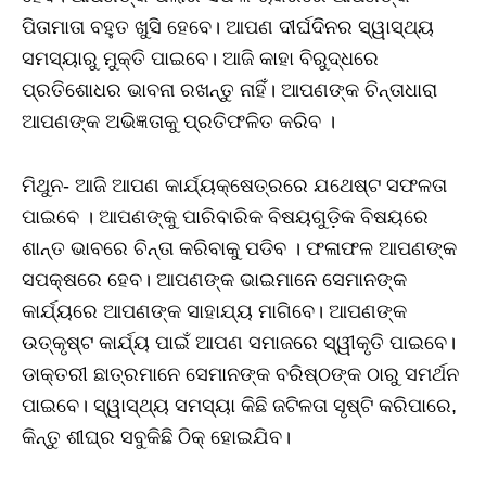
ପିତାମାତା ବହୁତ ଖୁସି ହେବେ। ଆପଣ ଦୀର୍ଘଦିନର ସ୍ୱାସ୍ଥ୍ୟ
ସମସ୍ୟାରୁ ମୁକ୍ତି ପାଇବେ। ଆଜି କାହା ବିରୁଦ୍ଧରେ
ପ୍ରତିଶୋଧର ଭାବନା ରଖନ୍ତୁ ନାହିଁ। ଆପଣଙ୍କ ଚିନ୍ତାଧାରା
ଆପଣଙ୍କ ଅଭିଜ୍ଞତାକୁ ପ୍ରତିଫଳିତ କରିବ ।
ମିଥୁନ- ଆଜି ଆପଣ କାର୍ଯ୍ୟକ୍ଷେତ୍ରରେ ଯଥେଷ୍ଟ ସଫଳତା
ପାଇବେ । ଆପଣଙ୍କୁ ପାରିବାରିକ ବିଷୟଗୁଡ଼ିକ ବିଷୟରେ
ଶାନ୍ତ ଭାବରେ ଚିନ୍ତା କରିବାକୁ ପଡିବ । ଫଳାଫଳ ଆପଣଙ୍କ
ସପକ୍ଷରେ ହେବ। ଆପଣଙ୍କ ଭାଇମାନେ ସେମାନଙ୍କ
କାର୍ଯ୍ୟରେ ଆପଣଙ୍କ ସାହାଯ୍ୟ ମାଗିବେ। ଆପଣଙ୍କ
ଉତ୍କୃଷ୍ଟ କାର୍ଯ୍ୟ ପାଇଁ ଆପଣ ସମାଜରେ ସ୍ୱୀକୃତି ପାଇବେ।
ଡାକ୍ତରୀ ଛାତ୍ରମାନେ ସେମାନଙ୍କ ବରିଷ୍ଠଙ୍କ ଠାରୁ ସମର୍ଥନ
ପାଇବେ। ସ୍ୱାସ୍ଥ୍ୟ ସମସ୍ୟା କିଛି ଜଟିଳତା ସୃଷ୍ଟି କରିପାରେ,
କିନ୍ତୁ ଶୀଘ୍ର ସବୁକିଛି ଠିକ୍ ହୋଇଯିବ।