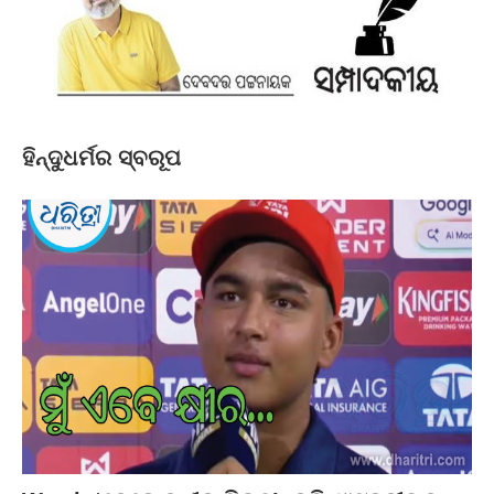
ହିନ୍ଦୁଧର୍ମର ସ୍ବରୂପ