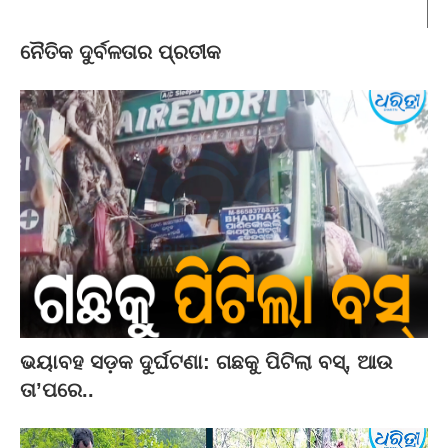
ନୈତିକ ଦୁର୍ବଳତାର ପ୍ରତୀକ
ଭୟାବହ ସଡ଼କ ଦୁର୍ଘଟଣା: ଗଛକୁ ପିଟିଲା ବସ୍‌, ଆଉ
ତା’ପରେ..