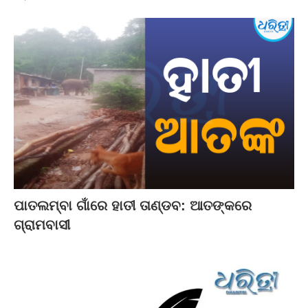
ପାତଲମ୍ବା ଗାଁରେ ହାତୀ ତାଣ୍ଡବ: ଆତଙ୍କରେ
ଗ୍ରାମବାସୀ