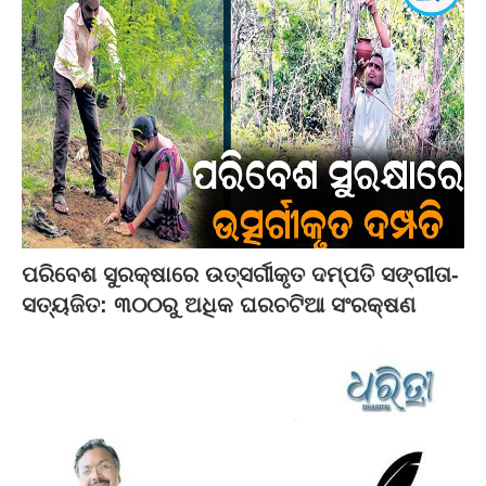
ପରିବେଶ ସୁରକ୍ଷାରେ ଉତ୍ସର୍ଗୀକୃତ ଦମ୍ପତି ସଙ୍ଗୀତା-
ସତ୍ୟଜିତ: ୩୦୦ରୁ ଅଧିକ ଘରଚଟିଆ ସଂରକ୍ଷଣ