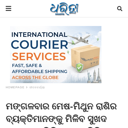
HOMEPAGE
ଜୀବନଚର୍ଯ୍ୟା
ମଙ୍ଗଳବାର ମେଷ-ମିଥୁନ ରାଶିର
ବ୍ୟକ୍ତିମାନଙ୍କୁ ମିଳିବ ସୁଖଦ