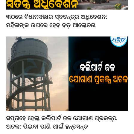
୩୦ରେ ବିଧାନସଭାର ସ୍ବତନ୍ତ୍ର ଅଧିବେଶନ:
ମହିଳାଙ୍କ ଉପରେ ହେବ ବଡ଼ ଆଲୋଚନା
ସପ୍ତାହେ ହେଲା କର୍ଲିପାର୍ଟ ଜଳ ଯୋଗାଣ ପ୍ରକଳ୍ପ
ଅଚଳ: ପିଇବା ପାଣି ପାଇଁ ହନ୍ତସନ୍ତ