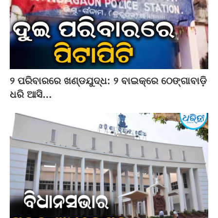
୨ ପରିବାରରେ ଖଣ୍ଡଯୁଦ୍ଧ: ୨ ବାଇକ୍‌ରେ ଠେଙ୍ଗାବାଡ଼ି
ଧରି ଆସି…