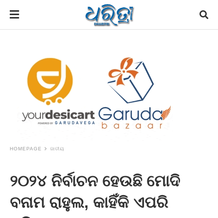
HOMEPAGE
ଜାତୀୟ
୨୦୨୪ ନିର୍ବାଚନ ହେଉଛି ମୋଦି
ବନାମ ରାହୁଲ, କାହିଁକି ଏପରି