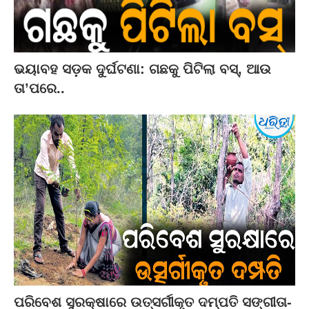
ଭୟାବହ ସଡ଼କ ଦୁର୍ଘଟଣା: ଗଛକୁ ପିଟିଲା ବସ୍‌, ଆଉ
ତା’ପରେ..
ପରିବେଶ ସୁରକ୍ଷାରେ ଉତ୍ସର୍ଗୀକୃତ ଦମ୍ପତି ସଙ୍ଗୀତା-