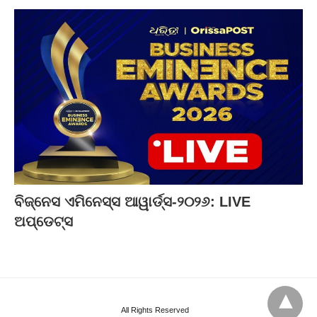
ବିଜ୍‌ନେସ ଏମିନେସ୍ସ ଆୱାର୍ଡ୍ସ-୨୦୨୬: LIVE
ଅପ୍‌ଡେଟ୍ସ
All Rights Reserved