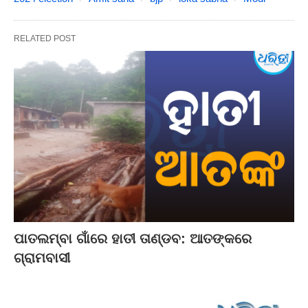
RELATED POST
ପାତଲମ୍ବା ଗାଁରେ ହାତୀ ତାଣ୍ଡବ: ଆତଙ୍କରେ
ଗ୍ରାମବାସୀ