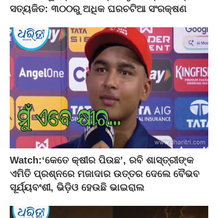
ସତ୍ୟଜିତ: ୩୦୦ରୁ ଅଧିକ ଘରଚଟିଆ ସଂରକ୍ଷଣ
Watch:‘କେତେ କ୍ଷୀର ପିଉଛ’, ରବି ଶାସ୍ତ୍ରୀଙ୍କ
ଏମିତି ପ୍ରଶ୍ନରେ ମଜାଦାର ଉତ୍ତର ଦେଲେ ବୈଭବ
ସୂର୍ଯ୍ୟବଂଶୀ, ଭିଡ଼ିଓ ହେଉଛି ଭାଇରାଲ