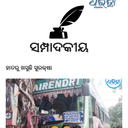
ହାତରୁ ଖସୁଛି ସୁରକ୍ଷା