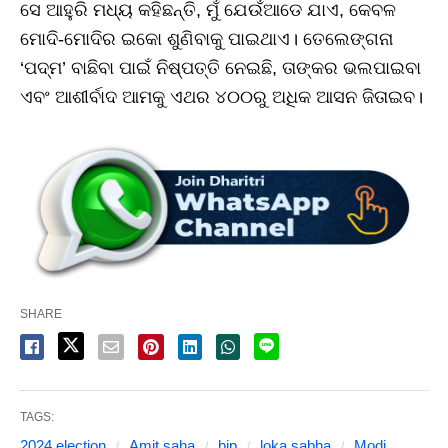
ସେ ଆହୁରି ମଧ୍ୟ କହିଛନ୍ତି, ମୁଁ ଯେଉଁଆଡେ ଯାଏ, କେବଳ
ମୋଦି-ମୋଦିର ଇକୋ ଶୁଣିବାକୁ ପାଇଥାଏ। ତେଲେଙ୍ଗନା
‘ପଦ୍ମ’ ବାଛିବା ପାଇଁ ନିଷ୍ପତ୍ତି ନେଇଛି, ତାଙ୍କର ଭଲପାଇବା
ଏବଂ ଆଶୀର୍ବାଦ ଆମକୁ ଏଥର ୪୦୦ରୁ ଅଧିକ ଆସନ ଜିତାଇବ।
SHARE
TAGS:
2024 election
Amit saha
bjp
loka sabha
Modi