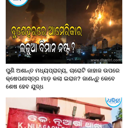
ପୁଣି ଅଶାନ୍ତ ମଧ୍ୟପ୍ରାଚ୍ୟ, ଚାରୋଟି ଜାହାଜ ଉପରେ
କ୍ଷେପଣାସ୍ତ୍ର ମାଡ଼ କଲା ଇରାନ? ଜାଣନ୍ତୁ କେବେ
ଶେଷ ହେବ ଯୁଦ୍ଧ