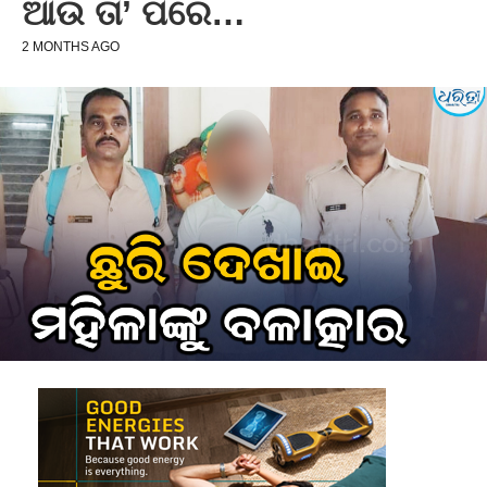
ଆଉ ତା’ ପରେ…
2 MONTHS AGO