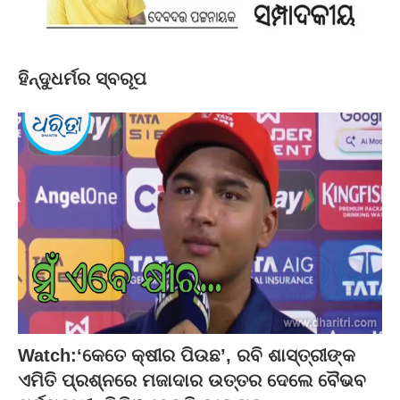
ହିନ୍ଦୁଧର୍ମର ସ୍ବରୂପ
Watch:‘କେତେ କ୍ଷୀର ପିଉଛ’, ରବି ଶାସ୍ତ୍ରୀଙ୍କ
ଏମିତି ପ୍ରଶ୍ନରେ ମଜାଦାର ଉତ୍ତର ଦେଲେ ବୈଭବ