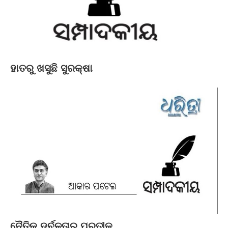
ହାତରୁ ଖସୁଛି ସୁରକ୍ଷା
ନୈତିକ ଦୁର୍ବଳତାର ପ୍ରତୀକ