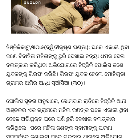
ହିଞ୍ଜିଳିକାଟୁ,୩୦ା୫(ଦ୍ୱିତୀକୃଷ୍ଣ ପଣ୍ଡା): ଘରେ ଏକାକୀ ଥିବା
ଜଣେ ବିବାହିତା ମହିଳାଙ୍କୁ ଛୁରି ଦେଖାଇ ହତ୍ୟା ଧମକ ଦେଇ
ବଳାତ୍କାର କରିଥିବା ଅଭିଯୋଗରେ ହିଞ୍ଜିଳି ପୋଲିସ ଜଣେ
ଯୁବକଙ୍କୁ ଗିରଫ କରିଛି। ଗିରଫ ଯୁବକ ହେଲେ ମୋହିଗୁଡା
ଗ୍ରାମର ଅମିର ଅନ୍ଧ ସୁଆଁସିଆ (୩୦)।
ପୋଲିସ ସୂଚନା ଅନୁସାରେ, ସୋମବାର ରାତିରେ ହିଞ୍ଜିଳି ଥାନା
ଅଞ୍ଚଳର ଏକ ଗ୍ରାମରେ ମହିଳା ଜଣଙ୍କ ଘରେ ଏକାକୀ ଥିବା
ବେଳେ ଅଭିଯୁକ୍ତ ଘରେ ପଶି ଛୁରି ଦେଖାଇ ବଳାତ୍କାର
କରିଥିଲେ। ପରେ ମହିଳା ଜଣଙ୍କ ସ୍ବାମୀଙ୍କୁ ଘଟଣା
ସମ୍ପର୍କରେ ଜଣାଇବା ପରେ ଗୁରୁବାର ଥାନାରେ ଅଭିଯୋଗ