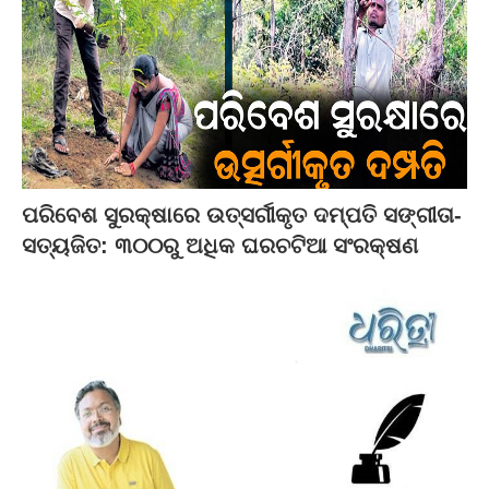
ପରିବେଶ ସୁରକ୍ଷାରେ ଉତ୍ସର୍ଗୀକୃତ ଦମ୍ପତି ସଙ୍ଗୀତା-
ସତ୍ୟଜିତ: ୩୦୦ରୁ ଅଧିକ ଘରଚଟିଆ ସଂରକ୍ଷଣ