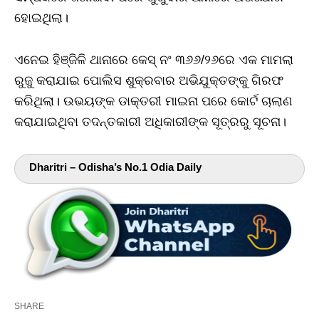
ହୋଇଥିଲା।
ଏନେଇ ହିଞ୍ଜିଳି ଥାନାରେ କେସ୍‌ ନଂ ୩୬୬/୨୬ରେ ଏକ ମାମଲା
ରୁଜୁ କରାଯାଇ ପୋଲିସ ଶୁକ୍ରବାର ଅଭିଯୁକ୍ତଙ୍କୁ ଗିରଫ
କରିଥିଲା। ଉଭୟଙ୍କ ଡାକ୍ତରୀ ମାଇନା ପରେ କୋର୍ଟ ଚାଲାଣ
କରାଯାଇଥିବା ତଦନ୍ତକାରୀ ଅଧିକାରୀଙ୍କ ସୂତ୍ରରୁ ସୂଚନା।
Dharitri – Odisha’s No.1 Odia Daily
SHARE