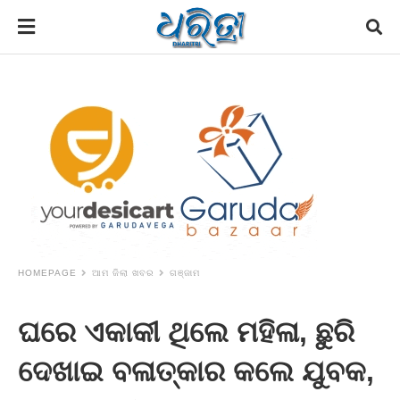
HOMEPAGE
ଆମ ଜିଲା ଖବର
ଗଞ୍ଜାମ
ଘରେ ଏକାକୀ ଥିଲେ ମହିଳା, ଛୁରି
ଦେଖାଇ ବଳାତ୍କାର କଲେ ଯୁବକ,