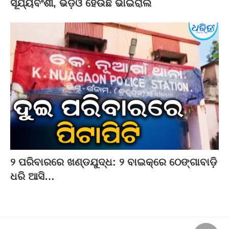
ସୂର୍ଯ୍ୟବଂଶୀ, ଭିଡ଼ିଓ ହେଉଛି ଭାଇରାଲ
୨ ପରିବାରରେ ଖଣ୍ଡଯୁଦ୍ଧ: ୨ ବାଇକ୍‌ରେ ଠେଙ୍ଗାବାଡ଼ି
ଧରି ଆସି…