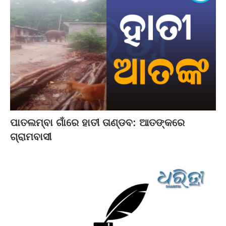
ପାତଲମ୍ବା ଗାଁରେ ହାତୀ ତାଣ୍ଡବ: ଆତଙ୍କରେ
ଗ୍ରାମବାସୀ