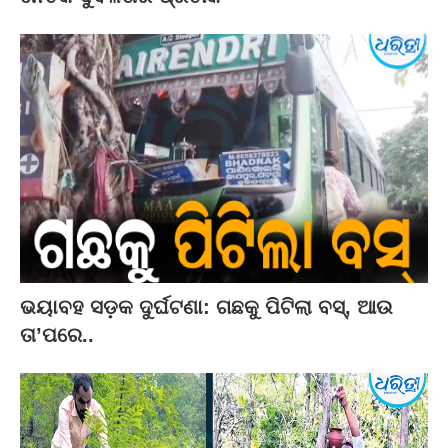
ଭୟାବହ ସଡ଼କ ଦୁର୍ଘଟଣା: ଗଛକୁ ପିଟିଲା ବସ୍‌, ଆଉ
ତା’ପରେ..