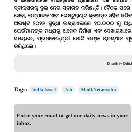
ଦି ଇକୋନୋମିକ ଟାଇମ୍ସରେ ପ୍ରକାଶିତ ଏକ ରିପୋର୍ଟ ଅନ
ସ୍ବାକ୍ଷରକୁ ଦୁଇ ନେତା ସ୍ବାଗତ କରିଛନ୍ତି। ବୈଠକ ପରେ ଜ
ସେବା, ଉତ୍ପାଦନ ଏବଂ ରେଷ୍ଟୁରାଣ୍ଟ କ୍ଷେତ୍ର ସହିତ ଜଡିତ 
ଅଗଷ୍ଟ ୨୦୨୫ ସୁଦ୍ଧା ଇସ୍ରାଏଲରେ ୨୦,୦୦୦ ରୁ ଅଧି
ଯେଉଁମାନଙ୍କ ମଧ୍ୟରୁ ଅନେକ ନିର୍ମାଣ ଏବଂ ଦେଖାରଖାରେ
ସମୟରେ, ପ୍ରଧାନମନ୍ତ୍ରୀ ମୋଦି ତାଙ୍କ ପ୍ରସ୍ଥାନ ପୂ
କରିଥିଲେ।
Dharitri – Odis
Tags:
India Israel
Job
Modi-Netanyahu
Enter your email to get our daily news in your
inbox.