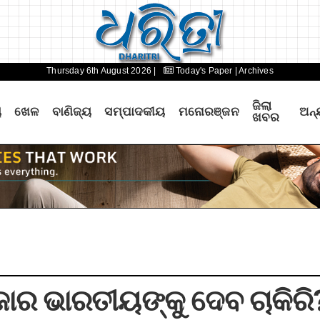
Thursday 6th August 2026 |
Today's Paper
| Archives
ଜିଲା
ୟ
ଖେଳ
ବାଣିଜ୍ୟ
ସମ୍ପାଦକୀୟ
ମନୋରଞ୍ଜନ
ଅନ୍
ଖବର
ଜାର ଭାରତୀୟଙ୍କୁ ଦେବ ଚାକିରି