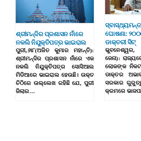
ସ୍ବାସ୍ଥ୍ୟମନ୍ତ
ଘୋଷଣା: ୨୦୦୦
ଶ୍ରୀମନ୍ଦିର ପ୍ରଶାସନ ନାଁରେ
ଡାକ୍ତରୀ ସିଟ୍‌
ନକଲି ନିଯୁକ୍ତିପତ୍ର ଭାଇରାଲ
ଭୁବନେଶ୍ୱର, 
ପୁରୀ,୬ା୮(ଅଜିତ କୁମାର ମହାନ୍ତି):
ଜେନା): ରାଜ୍ୟର
ଶ୍ରୀମନ୍ଦିର ପ୍ରଶାସନ ନାଁରେ ଏକ
ଲୋକଙ୍କ ନିକଟ
ନକଲି ନିଯୁକ୍ତିପତ୍ର ସୋସିଆଲ
ଡାକ୍ତର ଅଭାବ
ମିଡିଆରେ ଭାଇରାଲ ହେଉଛି। ଉକ୍ତ
ସରକାର ଗୁରୁତ୍
ଚିଠିରେ ଉଲ୍ଲେଖ ରହିଛି ଯେ, ପୁରୀ
କ୍ରମରେ ଭାଜ
ଜିଲାର…