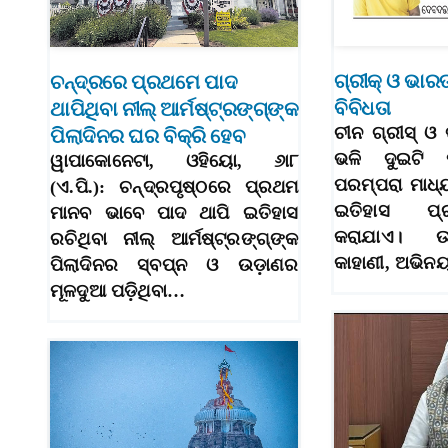
ଗ୍ରୀକ୍‌ ଓ ଭା
ଚନ୍ଦ୍ରରେ ପ୍ରଥମେ ପାଦ
ବିବିଧତା
ଥାପିଥିବା ନୀଲ୍‌ ଆର୍ମଷ୍ଟ୍ରଙ୍ଗ୍‌ଙ୍କ
ଚୀନ ଗ୍ରୀସ୍‌ 
ପିଲାଦିନର ଘର ବିକ୍ରି ହେବ
ଭଳି ଦୁଇଟି ମ
ୱାପାକୋନେଟା, ଓହିୟୋ, ୬ା୮
ପରମ୍ପରା ମାଧ
(ଏ.ପି.): ଚନ୍ଦ୍ରପୃଷ୍ଠରେ ପ୍ରଥମ
ଇତିହାସ ପ୍ର
ମାନବ ଭାବେ ପାଦ ଥାପି ଇତିହାସ
କରାଯାଏ। 
ରଚିଥିବା ନୀଲ୍‌ ଆର୍ମଷ୍ଟ୍ରଙ୍ଗ୍‌ଙ୍କ
କାହାଣୀ, ଅଭିନ
ପିଲାଦିନର ସ୍ବପ୍ନ ଓ ଉଡ଼ାଣର
ମୂଳଦୁଆ ପଡ଼ିଥିବା…