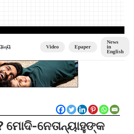
News
ୟାନ୍ୟ
Video
Epaper
in
English
? ମୋଦି-ନେତାନ୍ୟାହୁଙ୍କ