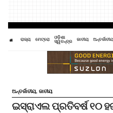
ଓଡ଼ିଶା
ରାଜ୍ୟ
ମେଟ୍ରୋ
ଜାତୀୟ
ଅନ୍ତର୍ଜାତୀ
ସ୍ୱତନ୍ତ୍ର
ଅନ୍ତର୍ଜାତୀୟ
ଜାତୀୟ
,
ଇସ୍ରାଏଲ ପ୍ରତିବର୍ଷ ୧୦ ହ