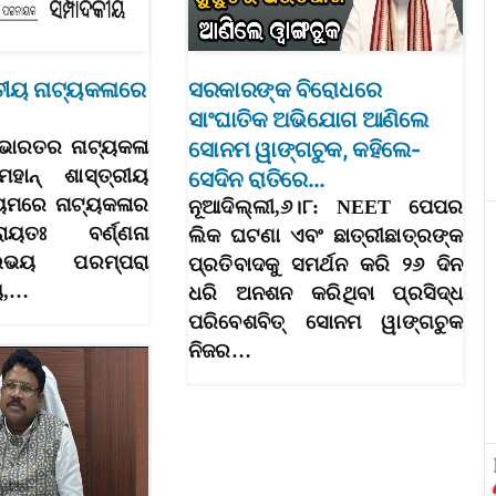
ରତୀୟ ନାଟ୍ୟକଳାରେ
ସରକାରଙ୍କ ବିରୋଧରେ
ସାଂଘାତିକ ଅଭିଯୋଗ ଆଣିଲେ
ଓ ଭାରତର ନାଟ୍ୟକଳା
ସୋନମ ୱାଙ୍ଗଚୁକ, କହିଲେ-
ହାନ୍‌ ଶାସ୍ତ୍ରୀୟ
ସେଦିନ ରାତିରେ…
୍ୟମରେ ନାଟ୍ୟକଳାର
ନୂଆଦିଲ୍ଲୀ,୬।୮: NEET ପେପର
ାୟତଃ ବର୍ଣ୍ଣନା
ଲିକ ଘଟଣା ଏବଂ ଛାତ୍ରୀଛାତ୍ରଙ୍କ
ଉଭୟ ପରମ୍ପରା
ପ୍ରତିବାଦକୁ ସମର୍ଥନ କରି ୨୬ ଦିନ
ୟ,…
ଧରି ଅନଶନ କରିଥିବା ପ୍ରସିଦ୍ଧ
ପରିବେଶବିତ୍‌ ସୋନମ ୱାଙ୍ଗଚୁକ
ନିଜର…