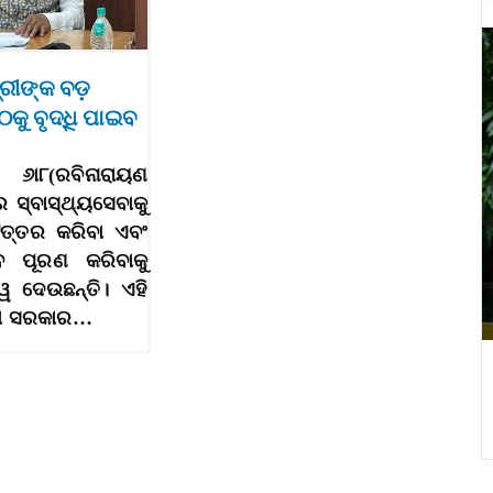
୍ରୀଙ୍କ ବଡ଼
କୁ ବୃଦ୍ଧି ପାଇବ
୬ା୮(ରବିନାରାୟଣ
େ ସ୍ବାସ୍ଥ୍ୟସେବାକୁ
ତ୍ତର କରିବା ଏବଂ
 ପୂରଣ କରିବାକୁ
ୱ ଦେଉଛନ୍ତି। ଏହି
ପା ସରକାର…