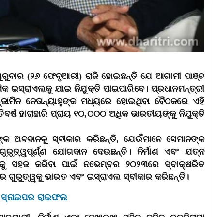
ରୁବାର (୨୬ ଫେବୃଆରୀ) ରାଜି ହୋଇଛନ୍ତି ଯେ ଆଗାମୀ ପାଞ୍ଚ
କ ଇସ୍ରାଏଲକୁ ଯାଇ ନିଯୁକ୍ତି ପାଇପାରିବେ। ପ୍ରଧାନମନ୍ତ୍ରୀ
୍ଜାମିନ ନେତାନ୍ୟାହୁଙ୍କ ମଧ୍ୟରେ ହୋଇଥିବା ବୈଠକରେ ଏହି
ିବର୍ଷ ହାରାହାରି ପ୍ରାୟ ୧୦,୦୦୦ ଅଧିକ ଭାରତୀୟଙ୍କୁ ନିଯୁକ୍ତି
୍କ ଅବଦାନକୁ ସ୍ବୀକାର କରିଛନ୍ତି, ଯେଉଁମାନେ ସେମାନଙ୍କ
ୁରୁତ୍ୱପୂର୍ଣ୍ଣ ଯୋଗଦାନ ଦେଉଛନ୍ତି। ନିର୍ମାଣ ଏବଂ ଯତ୍ନ
ଧିକୁ ସହଜ କରିବା ପାଇଁ ନଭେମ୍ବର ୨୦୨୩ରେ ସ୍ବାକ୍ଷରିତ
ଲର ଗୁରୁତ୍ୱକୁ ଭାରତ ଏବଂ ଇସ୍ରାଏଲ ସ୍ବୀକାର କରିଛନ୍ତି।
ୂଆ ସ୍ନାଇପର ରାଇଫଲ