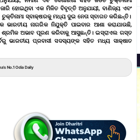
ୁଯାୟୀ, ନିର୍ମାଣ ଏବଂ ଦେଖାରଖା ସହିତ ଜଡିତ ଚୁକ୍ତିନାମା
ାରି ହୋଇଥିବା ଏକ ମିଳିତ ବିବୃତ୍ତି ଅନୁଯାୟୀ, ବାଣିଜ୍ୟ ଏବଂ
ଚୁକ୍ତିନାମା ସ୍ବାକ୍ଷରକୁ ମଧ୍ୟ ଦୁଇ ନେତା ସ୍ବାଗତ କରିଛନ୍ତି।
କ ଭାରତୀୟ ନାଗରିକ ନିଯୁକ୍ତି ପାଇବାର ଆଶା କରାଯାଉଛି,
 ଶ୍ରମିକ ଅଭାବ ପୂରଣ କରିବାକୁ ଆସୁଛନ୍ତି। ଇସ୍ରାଏଲ ଗସ୍ତ
ର୍ବରୁ ଭାରତୀୟ ପ୍ରବାସୀ ସଦସ୍ୟଙ୍କ ସହିତ ମଧ୍ୟ ସାକ୍ଷାତ
ha’s No.1 Odia Daily