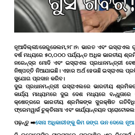
ନୂଆଦିଲ୍ଲୀ/ଜେରୁଜେଲମ,୨୮।୨: ଭାରତ ଏବଂ ଇସ୍ରାଏଲ ଗୁ
ବର୍ଷ ମଧ୍ୟରେ ୫୦,୦୦୦ ପର୍ଯ୍ୟନ୍ତ ଅଧିକ ଭାରତୀୟ ଶ୍ରମି
ନରେନ୍ଦ୍ର ମୋଦି ଏବଂ ଇସ୍ରାଏଲ ପ୍ରଧାନମନ୍ତ୍ରୀ ବେଞ
ନିଷ୍ପତ୍ତି ନିଆଯାଇଛି। ଏହାର ଅର୍ଥ ହେଉଛି ଇସ୍ରାଏଲ ପ୍ରତ
ସୁଯୋଗ ପ୍ରଦାନ କରିବ।
ଦୁଇ ପ୍ରଧାନମନ୍ତ୍ରୀ ଇସ୍ରାଏଲରେ ଭାରତୀୟ ଶ୍ରମିକଙ
କାର୍ଯ୍ୟ ମାଧ୍ୟମରେ ଦୁଇ ଦେଶ ମଧ୍ୟରେ ବନ୍ଧୁତାରେ ଗ
କ୍ଷେତ୍ରରେ ଭାରତୀୟ ଶ୍ରମିକଙ୍କ ସୁରକ୍ଷିତ ଗତିବି
ଫ୍ରେମୱାର୍କ ଚୁକ୍ତିନାମା ଏବଂ କାର୍ଯ୍ୟାନ୍ବୟନ ପ୍ରୋଟୋକ
ପଢ଼ନ୍ତୁ ➡️
ସେନା ଅଧିକାରୀଙ୍କୁ କିମ ଜଙ୍ଗ ଉନ ଦେଲେ ନ