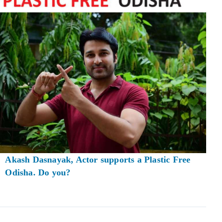
Akash Dasnayak, Actor supports a Plastic Free
Odisha. Do you?