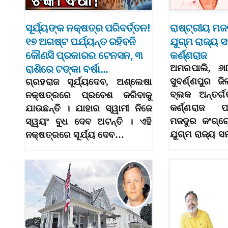
ସୂର୍ଯ୍ୟଙ୍କ ନକ୍ଷତ୍ର ପରିବର୍ତ୍ତନ!
ରାଷ୍ଟ୍ରୀୟ ମ
୧୭ ଅଗଷ୍ଟ ପର୍ଯ୍ୟନ୍ତ ରହିବନି
ଯୁଗ୍ମ ରାଜ୍ୟ 
କୌଣସି ପ୍ରକାରର ଟେନସନ, ୩
କର୍ଣ୍ଣରାଜ
ରାଶିରେ ଟଙ୍କା ବର୍ଷା…
ଅମରପାଲି, ୬ା୮
ସୁବର୍ଣ୍ଣପୁର ଜ
ଗ୍ରହରାଜ ସୂର୍ଯ୍ୟଦେବ, ଅଶ୍ଲେଷା
ବ୍ଲକ ଅନ୍ତର୍
ନକ୍ଷତ୍ରରେ ପ୍ରବେଶ କରିବାକୁ
କର୍ଣ୍ଣରାଜ ପ
ଯାଉଛନ୍ତି । ଯାହାର ସ୍ୱାମୀ ନିଜେ
ମଜଦୁର କଂଗ୍ରେ
ସ୍ୱୟଂ ବୁଧ ଦେବ ଅଟନ୍ତି । ଏହି
ଯୁଗ୍ମ ରାଜ୍ୟ 
ନକ୍ଷତ୍ରରେ ସୂର୍ଯ୍ୟ ଦେବ…