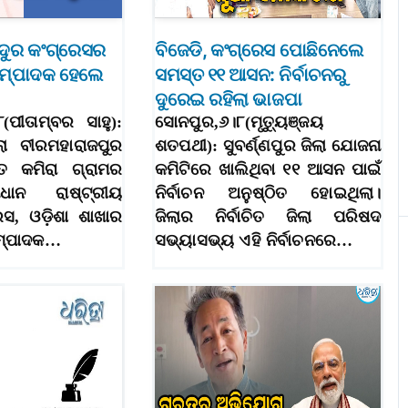
ଜଦୁର କଂଗ୍ରେସର
ବିଜେଡି, କଂଗ୍ରେସ ପୋଛିନେଲେ
ସମ୍ପାଦକ ହେଲେ
ସମସ୍ତ ୧୧ ଆସନ: ନିର୍ବାଚନରୁ
ଦୁରେଇ ରହିଲା ଭାଜପା
(ପୀତାମ୍ବର ସାହୁ):
ସୋନପୁର,୬।୮(ମୃତ୍ୟୁଞ୍ଜୟ
ିଲା ବୀରମହାରାଜପୁର
ଶତପଥୀ): ସୁବର୍ଣ୍ଣପୁର ଜିଲା ଯୋଜନା
ଗତ କମିରା ଗ୍ରାମର
କମିଟିରେ ଖାଲିଥିବା ୧୧ ଆସନ ପାଇଁ
ଧାନ ରାଷ୍ଟ୍ରୀୟ
ନିର୍ବାଚନ ଅନୁଷ୍ଠିତ ହୋଇଥିଲା।
ସ, ଓଡ଼ିଶା ଶାଖାର
ଜିଲାର ନିର୍ବାଚିତ ଜିଲା ପରିଷଦ
ସମ୍ପାଦକ…
ସଭ୍ୟାସଭ୍ୟ ଏହି ନିର୍ବାଚନରେ…