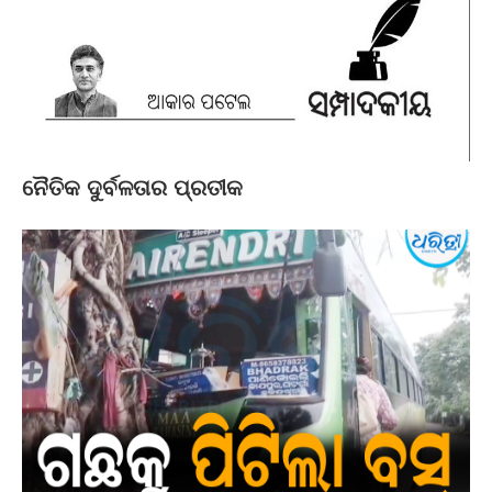
ନୈତିକ ଦୁର୍ବଳତାର ପ୍ରତୀକ