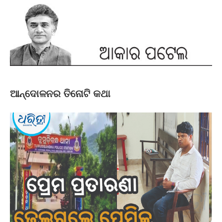
ଆନ୍ଦୋଳନର ତିନୋଟି କଥା