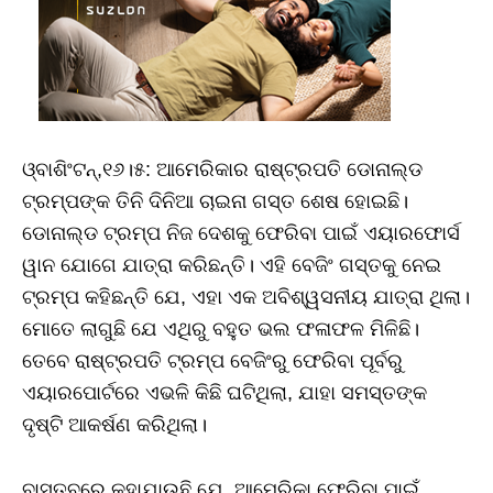
ଓ୍‌ବାଶିଂଟନ୍‌,୧୬।୫: ଆମେରିକାର ରାଷ୍ଟ୍ରପତି ଡୋନାଲ୍ଡ
ଟ୍ରମ୍ପଙ୍କ ତିନି ଦିନିଆ ଚାଇନା ଗସ୍ତ ଶେଷ ହୋଇଛି।
ଡୋନାଲ୍ଡ ଟ୍ରମ୍ପ ନିଜ ଦେଶକୁ ଫେରିବା ପାଇଁ ଏୟାରଫୋର୍ସ
ୱାନ ଯୋଗେ ଯାତ୍ରା କରିଛନ୍ତି। ଏହି ବେଜିଂ ଗସ୍ତକୁ ନେଇ
ଟ୍ରମ୍ପ କହିଛନ୍ତି ଯେ, ଏହା ଏକ ଅବିଶ୍ୱସନୀୟ ଯାତ୍ରା ଥିଲା।
ମୋତେ ଲାଗୁଛି ଯେ ଏଥିରୁ ବହୁତ ଭଲ ଫଳାଫଳ ମିଳିଛି।
ତେବେ ରାଷ୍ଟ୍ରପତି ଟ୍ରମ୍ପ ବେଜିଂରୁ ଫେରିବା ପୂର୍ବରୁ
ଏୟାରପୋର୍ଟରେ ଏଭଳି କିଛି ଘଟିଥିଲା, ଯାହା ସମସ୍ତଙ୍କ
ଦୃଷ୍ଟି ଆକର୍ଷଣ କରିଥିଲା।
ବାସ୍ତବରେ କୁହାଯାଉଛି ଯେ, ଆମେରିକା ଫେରିବା ପାଇଁ