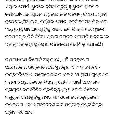
ଏୟାର ଫୋର୍ସ ୱାନରେ ବସିବା ପୂର୍ବରୁ ହୱାଇଟ ହାଉସର
କର୍ମଚାରୀମାନେ ଚାଇନା ଅଧିକାରୀଙ୍କ ପକ୍ଷରୁ ଦିଆଯାଇଥିବା
କ୍ରେଡେନ୍ସିଆଲ୍ସ, ବର୍ଣ୍ଣର ଫୋନ, ଡେଲିଗେସନ ପିନ ଏବଂ
ଅନ୍ୟାନ୍ୟ ସାମଗ୍ରୀଗୁଡ଼ିକୁ ଏକାଠି କରି ଫିଙ୍ଗି ଦେଇଥିଲେ।
ଟ୍ରମ୍ପଙ୍କ ତିନି ଦିନିଆ ଚାଇନା ଗସ୍ତର ସମାପ୍ତି ଅବସରରେ
ଏହାକୁ ଏକ କଡ଼ା ସୁରକ୍ଷା ପଦକ୍ଷେପ ବୋଲି କୁହାଯାଉଛି।
ଗଣମାଧ୍ୟମ ରିପୋର୍ଟ ଅନୁଯାୟୀ, ଏହି ପଦକ୍ଷେପ
ଆମେରିକାର ଉଚ୍ଚସ୍ତରୀୟ ସୁରକ୍ଷା ଏବଂ କାଉଣ୍ଟର-
ଇଣ୍ଟେଲିଜେନ୍ସ ପ୍ରୋଟୋକଲର ଏକ ଅଂଶ ଥିଲା। ଗୁପ୍ତଚର
କିମ୍ବା ତଥ୍ୟ ଚୋରିର ବିପଦକୁ ରୋକିବା ପାଇଁ ଆମେରିକା
ପ୍ରାୟତଃ ରଣନୈତିକ ପ୍ରତିଦ୍ୱନ୍ଦ୍ୱୀ ବୋଲି ବିବେଚନା
କରୁଥିବା ଦେଶଗୁଡ଼ିକୁ ଗସ୍ତ ସମୟରେ ଇଲେକ୍ଟ୍ରୋନିକ
ଉପକରଣ ଏବଂ ସମ୍ବେଦନଶୀଳ ସାମଗ୍ରୀକୁ ନଷ୍ଟ କିମ୍ବା
ଫ୍ରିଜ କରିଥାଏ।