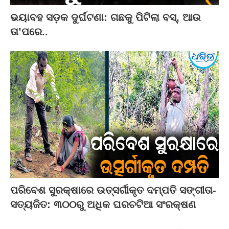
ଭୟାବହ ସଡ଼କ ଦୁର୍ଘଟଣା: ଗଛକୁ ପିଟିଲା ବସ୍‌, ଆଉ
ତା’ପରେ..
ପରିବେଶ ସୁରକ୍ଷାରେ ଉତ୍ସର୍ଗୀକୃତ ଦମ୍ପତି ସଙ୍ଗୀତା-
ସତ୍ୟଜିତ: ୩୦୦ରୁ ଅଧିକ ଘରଚଟିଆ ସଂରକ୍ଷଣ