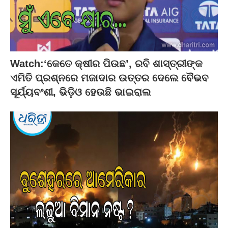
Watch:‘କେତେ କ୍ଷୀର ପିଉଛ’, ରବି ଶାସ୍ତ୍ରୀଙ୍କ
ଏମିତି ପ୍ରଶ୍ନରେ ମଜାଦାର ଉତ୍ତର ଦେଲେ ବୈଭବ
ସୂର୍ଯ୍ୟବଂଶୀ, ଭିଡ଼ିଓ ହେଉଛି ଭାଇରାଲ