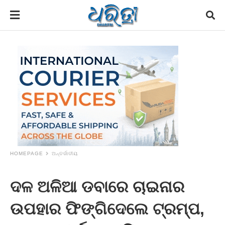
HOMEPAGE
ଅନ୍ତର୍ଜାତୀୟ
ଦଳ ଅଳିଆ ଡବାରେ ଚାଇନାର
ଉପହାର ଫିଙ୍ଗିଦେଲେ ଟ୍ରମ୍ପ,