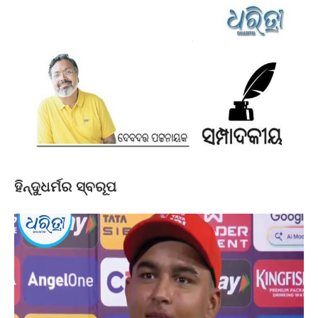
ହିନ୍ଦୁଧର୍ମର ସ୍ବରୂପ