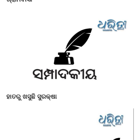
ହାତରୁ ଖସୁଛି ସୁରକ୍ଷା