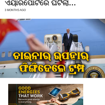
ଏୟାରପୋର୍ଟରେ ଘଟିଲା…
3 MONTHS AGO