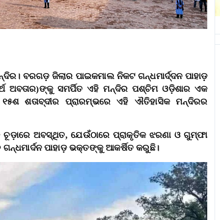
ମନ୍ଦିର। ବରଗଡ଼ ଜିଲାର ପାଇକମାଲ ନିକଟ ଗନ୍ଧମାର୍ଦ୍ଦନ ପାହାଡ଼
ର୍ଥ ଅବତାର)ଙ୍କୁ ସମର୍ପିତ ଏହି ମନ୍ଦିର ପଶ୍ଚିମ ଓଡ଼ିଶାର ଏକ
ବ ୧୫ଶ ଶତାବ୍ଦୀର ପ୍ରାରମ୍ଭରେ ଏହି ଐତିହାସିକ ମନ୍ଦିରର
ଚୂଡ଼ାରେ ଅବସ୍ଥିତ, ଯେଉଁଠାରେ ପ୍ରାକୃତିକ ଝରଣା ଓ ଗୁମ୍ଫା
୍ଧମାର୍ଦନ ପାହାଡ଼ ଭକ୍ତଙ୍କୁ ଆକର୍ଷିତ କରୁଛି।