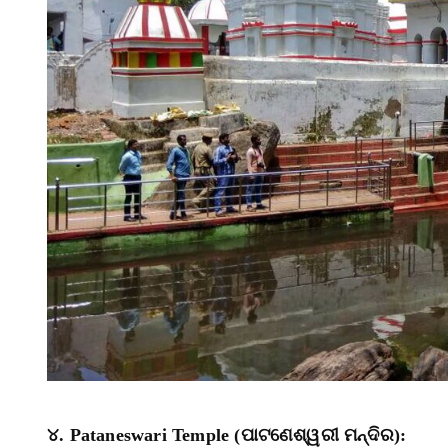
୪. Pataneswari Temple (ପାଟଣେଶ୍ୱରୀ ମନ୍ଦିର):