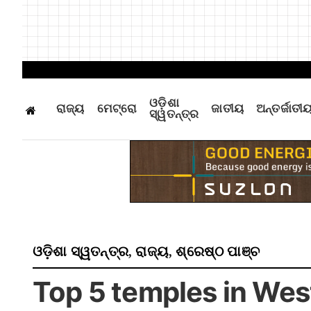
ଓଡ଼ିଶା
ରାଜ୍ୟ
ମେଟ୍ରୋ
ଜାତୀୟ
ଅନ୍ତର୍ଜାତୀ
ସ୍ୱତନ୍ତ୍ର
ଓଡ଼ିଶା ସ୍ୱତନ୍ତ୍ର
ରାଜ୍ୟ
ଶ୍ରେଷ୍ଠ ପାଞ୍ଚ
,
,
Top 5 temples in Weste