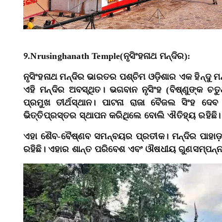
୨.Nrusinghanath Temple(ନୃସିଂହନାଥ ମନ୍ଦିର):
ନୃସିଂହନାଥ ମନ୍ଦିର ଭାରତର ପଶ୍ଚିମ ଓଡ଼ିଶାର ଏକ ହିନ୍ଦୁ 
ଏହି ମନ୍ଦିର ଅବସ୍ଥିତ। ଭଗବାନ ନୃସିଂହ (ବିଷ୍ଣୁଙ୍କ ଚତୁ
ପ୍ରମୁଖ ତୀର୍ଥସ୍ଥାନ। ପାଟନା ରାଜା ବୈଜଲ ସିଂହ ଦେ
ଭିତ୍ତିପ୍ରସ୍ତର ସ୍ଥାପନ କରିଥିଲେ ବୋଲି ଐତିହ୍ୟ ରହିଛି।
ଏହା ଶୈବ-ବୈଷ୍ଣବ ସମନ୍ବୟର ପ୍ରତୀକ। ମନ୍ଦିର ପାହାଡ଼ 
ରହିଛି। ଏହାର ଶାନ୍ତ ପରିବେଶ ଏବଂ ଔଷଧୀୟ ଗୁଣସମ୍ପନ୍ନ ଗନ