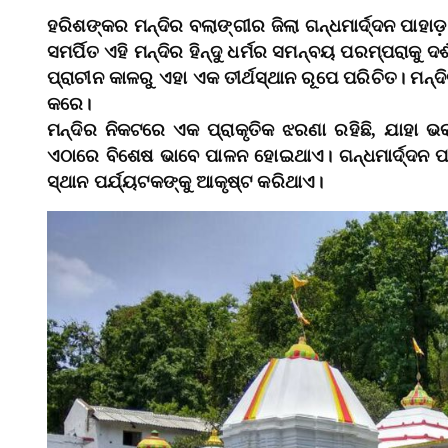
ହରିଶଙ୍କର ମନ୍ଦିର ବଲାଙ୍ଗୀର ଜିଲା ଗନ୍ଧମାର୍ଦ୍ଦନ ପାହାଡ
ସମର୍ପିତ ଏହି ମନ୍ଦିର ହିନ୍ଦୁ ଧର୍ମର ସମନ୍ବୟ ପରମ୍ପରାକୁ ଦର୍
ପ୍ରାଚୀନ କାଳରୁ ଏହା ଏକ ତୀର୍ଥସ୍ଥାନ ରୂପେ ପରିଚିତ। ମନ୍ଦ
କରେ।
ମନ୍ଦିର ନିକଟରେ ଏକ ପ୍ରାକୃତିକ ଝରଣା ରହିଛି, ଯାହା ଭକ୍
ଏଠାରେ ବିଶେଷ ଭାବେ ପାଳନ ହୋଇଥାଏ। ଗନ୍ଧମାର୍ଦ୍ଦନ ପା
ସ୍ଥାନ ପର୍ଯ୍ୟଟକଙ୍କୁ ଆକୃଷ୍ଟ କରିଥାଏ।