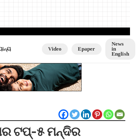
News
ୟାନ୍ୟ
Video
Epaper
in
English
ର ଟପ୍‌-୫ ମନ୍ଦିର