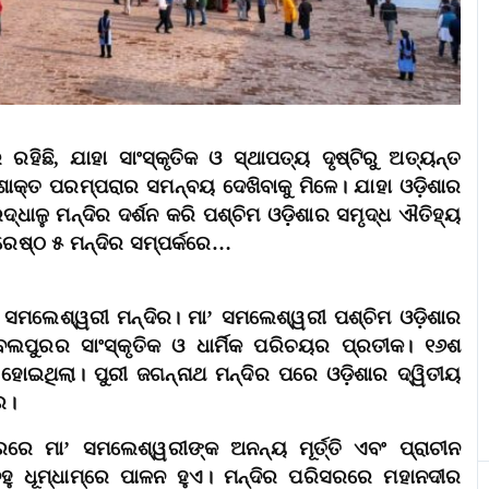
ରହିଛି, ଯାହା ସାଂସ୍କୃତିକ ଓ ସ୍ଥାପତ୍ୟ ଦୃଷ୍ଟିରୁ ଅତ୍ୟନ୍ତ
ଓ ଶାକ୍ତ ପରମ୍ପରାର ସମନ୍ବୟ ଦେଖିବାକୁ ମିଳେ। ଯାହା ଓଡ଼ିଶାର
ରଦ୍ଧାଳୁ ମନ୍ଦିର ଦର୍ଶନ କରି ପଶ୍ଚିମ ଓଡ଼ିଶାର ସମୃଦ୍ଧ ଐତିହ୍ୟ
୍ରେଷ୍ଠ ୫ ମନ୍ଦିର ସମ୍ପର୍କରେ…
ସମଲେଶ୍ୱରୀ ମନ୍ଦିର। ମା’ ସମଲେଶ୍ୱରୀ ପଶ୍ଚିମ ଓଡ଼ିଶାର
୍ବଲପୁରର ସାଂସ୍କୃତିକ ଓ ଧାର୍ମିକ ପରିଚୟର ପ୍ରତୀକ। ୧୬ଶ
ତ ହୋଇଥିଲା। ପୁରୀ ଜଗନ୍ନାଥ ମନ୍ଦିର ପରେ ଓଡ଼ିଶାର ଦ୍ୱିତୀୟ
ର।
ରରେ ମା’ ସମଲେଶ୍ୱରୀଙ୍କ ଅନନ୍ୟ ମୂର୍ତ୍ତି ଏବଂ ପ୍ରାଚୀନ
ୁ ଧୂମ୍‌ଧାମ୍‌ରେ ପାଳନ ହୁଏ। ମନ୍ଦିର ପରିସରରେ ମହାନଦୀର