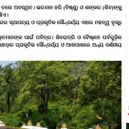
଼ ତଲେ ଅବସ୍ଥିତ। ଭଗବାନ ହରି (ବିଷ୍ଣୁ) ଓ ଶଙ୍କର (ଶିବ)ଙ୍କୁ
ଶାଏ।
ିରର ସ୍ଥାପତ୍ୟ ଓ ପ୍ରାକୃତିକ ସୌନ୍ଦର୍ଯ୍ୟ ଏହାର ମହତ୍ୱ ବୃଦ୍ଧି
ତମାନଙ୍କ ପାଇଁ ପବିତ୍ର। ଶିବରାତ୍ରି ଓ ବୈଷ୍ଣବ ପର୍ବଗୁଡ଼ିକ
ହାଡ଼ର ପ୍ରାକୃତିକ ସୌନ୍ଦର୍ଯ୍ୟ ଓ ଆଖପାଖରେ ଅନ୍ୟ ଦର୍ଶନୀୟ