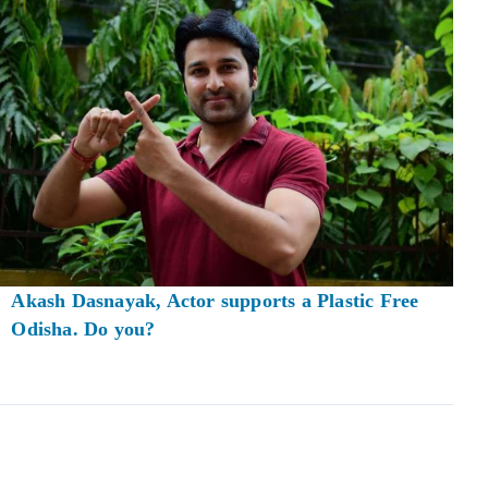
Akash Dasnayak, Actor supports a Plastic Free
Odisha. Do you?