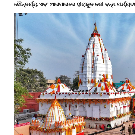
ସୌନ୍ଦର୍ଯ୍ୟ ଏବଂ ଆଖପାଖରେ ହୀରାକୁଦ ନଦୀ ବନ୍ଧ ପର୍ଯ୍ୟଟ