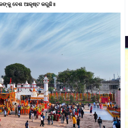
କଙ୍କୁ ବେଶ ଆକୃଷ୍ଟ କରୁଛି॥