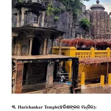
୩. Harishankar Temple(ହରିଶଙ୍କର ମନ୍ଦିର):