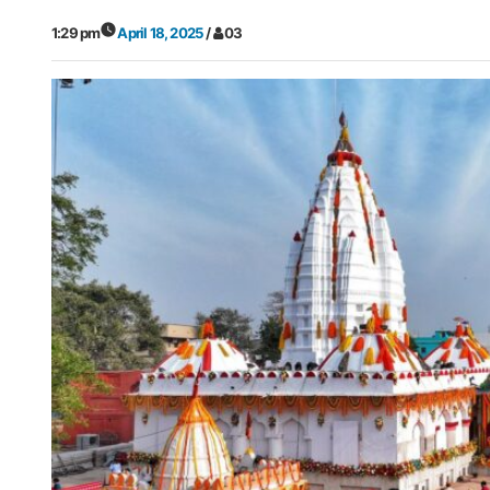
1:29 pm
April 18, 2025
/
03