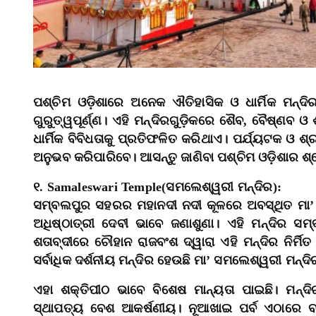
ପଶ୍ଚିମ ଓଡ଼ିଶାରେ ଅନେକ ଐତିହାସିକ ଓ ଧାର୍ମିକ ମନ୍ଦିର 
ଗୁରୁତ୍ୱପୂର୍ଣ୍ଣ। ଏହି ମନ୍ଦିରଗୁଡ଼ିକରେ ଶୈବ, ବୈଷ୍ଣବ 
ଧାର୍ମିକ ବିବିଧତାକୁ ପ୍ରତିଫଳିତ କରିଥାଏ। ପର୍ଯ୍ୟଟକ ଓ ଶ୍
ଅନୁଭବ କରିପାରିବେ। ଆସନ୍ତୁ ଜାଣିବା ପଶ୍ଚିମ ଓଡ଼ିଶାର ଶ
୧. Samaleswari Temple(ସମଲେଶ୍ୱରୀ ମନ୍ଦିର):
ସମ୍ବଲପୁର ସହରର ମହାନଦୀ ନଦୀ କୂଳରେ ଅବସ୍ଥିତ ମା’ 
ଅଧିଷ୍ଠାତ୍ରୀ ଦେବୀ ଭାବେ ଜଣାଶୁଣା। ଏହି ମନ୍ଦିର ସମ
ଶତାବ୍ଦୀରେ ଚୌହାନ ରାଜବଂଶ ଦ୍ୱାରା ଏହି ମନ୍ଦିର ନିର୍ମି
ସର୍ବାଧିକ ଦର୍ଶନୀୟ ମନ୍ଦିର ହେଉଛି ମା’ ସମଲେଶ୍ୱରୀ ମନ୍ଦି
ଏହା ଶକ୍ତିପୀଠ ଭାବେ ବିଶେଷ ମାନ୍ୟତା ପାଇଛି। ମନ୍ଦି
ସ୍ଥାପତ୍ୟ ବେଶ ଆକର୍ଷଣୀୟ। ନୂଆଖାଇ ପର୍ବ ଏଠାରେ ବହ