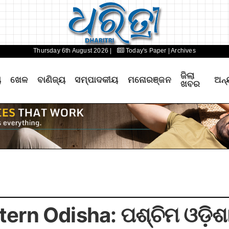
Thursday 6th August 2026 |
Today's Paper
| Archives
ଜିଲା
ୟ
ଖେଳ
ବାଣିଜ୍ୟ
ସମ୍ପାଦକୀୟ
ମନୋରଞ୍ଜନ
ଅନ୍
ଖବର
rn Odisha: ପଶ୍ଚିମ ଓଡ଼ିଶା