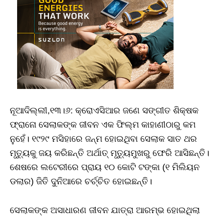
ନୂଆଦିଲ୍ଲୀ,୧୩।୬: କ୍ରୋଏସିଆର ଜଣେ ସଙ୍ଗୀତ ଶିକ୍ଷକ
ଫ୍ରାନୋ ସେଲାକଙ୍କ ଜୀବନ ଏକ ଫିଲ୍ମ କାହାଣୀଠାରୁ କମ
ନୁହେଁ। ୧୯୨୯ ମସିହାରେ ଜନ୍ମ ହୋଇଥିବା ସେଲାକ ସାତ ଥର
ମୃତ୍ୟୁକୁ ଜୟ କରିଛନ୍ତି ଅର୍ଥାତ୍‌ ମୃତ୍ୟୁମୁଖରୁ ଫେରି ଆସିଛନ୍ତି।
ଶେଷରେ ଲଟେରୀରେ ପ୍ରାୟ ୧୦ କୋଟି ଟଙ୍କା (୧ ମିଲିୟନ
ଡଲାର) ଜିତି ଦୁନିଆରେ ଚର୍ଚ୍ଚିତ ହୋଇଛନ୍ତି।
ସେଲାକଙ୍କ ଅସାଧାରଣ ଜୀବନ ଯାତ୍ରା ଆରମ୍ଭ ହୋଇଥିଲା