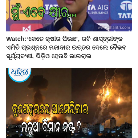
Watch:‘କେତେ କ୍ଷୀର ପିଉଛ’, ରବି ଶାସ୍ତ୍ରୀଙ୍କ
ଏମିତି ପ୍ରଶ୍ନରେ ମଜାଦାର ଉତ୍ତର ଦେଲେ ବୈଭବ
ସୂର୍ଯ୍ୟବଂଶୀ, ଭିଡ଼ିଓ ହେଉଛି ଭାଇରାଲ