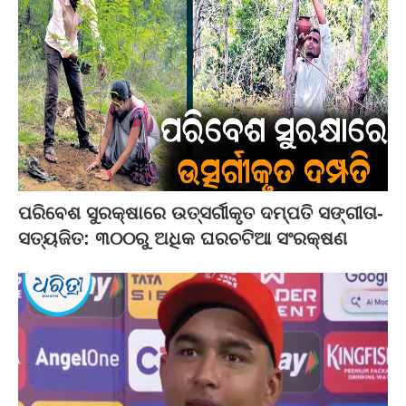
ପରିବେଶ ସୁରକ୍ଷାରେ ଉତ୍ସର୍ଗୀକୃତ ଦମ୍ପତି ସଙ୍ଗୀତା-
ସତ୍ୟଜିତ: ୩୦୦ରୁ ଅଧିକ ଘରଚଟିଆ ସଂରକ୍ଷଣ