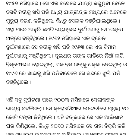
୧୯୫୭ ମସିହାରେ। ସେ ଏକ ବସେରେ ଯାତ୍ରା କରୁଥିବା ବେଳେ
ବସଟିି ନଦୀକୁ ଖସି ପଡି ଅନ୍ୟ ଯାତ୍ରୀଙ୍କ ମଧ୍ୟରେ ଅନେକେ
ମୃତ୍ୟୁ ବରଣ କରିଥିଲେ, କିନ୍ତୁ ସେଲାକ ବଞ୍ଚିଯାଇଥିଲେ।
ଏହା ପରେ ଆହୁରି ଛଅଟି ଭୟଙ୍କର ଦୁର୍ଘଟଣାରୁ ସେ ଅଳ୍ପେ
ଅଳ୍ପେ ବଞ୍ଚିଥିଲେ। ୧୯୬୨ ମସିହାରେ ଏକ ଟ୍ରେନ
ଦୁର୍ଘଟଣାରେ ସେ ନଦୀକୁ ଖସି ପଡି ୧୯୬୩ ରେ ଏକ ବିମାନ
ଦୁର୍ଘଟଣାରୁ ବଞ୍ଚିଥିଲେ। ଦୁଇଥର ତାଙ୍କ ଗାଡିରେ ନିଆଁ ଲାଗି
ବିସ୍ଫୋରଣ ହୋଇଥିଲା, ଏକ ବସ ତାଙ୍କୁ ଧକ୍କା ଦେଇଥିଲା ଓ
୧୯୯୬ ରେ ଖାଇକୁ ଖସି ପଡିବାବେଳେ ସେ ଗଛରେ ଝୁଲି ପଡି
ବଞ୍ଚିଥିଲେ।
ଏହି ସବୁ ଦୁର୍ଘଟଣା ପରେ ୨୦୦୩ ମସିହାରେ ସେଲାକଙ୍କ
ଭାଗ୍ୟ ବଦଳିଗଲା। ସେ କ୍ରୋଏସିଆର ଲଟେରୀରେ ପ୍ରାୟ ୧୦
କୋଟି ଟଙ୍କା ଜିତିଥିଲେ। ଏହି ଟଙ୍କାରେ ସେ ଏକ ଆଲିଶାନ
ଘର କିଣିଥିଲେ, କିନ୍ତୁ ୨୦୧୦ ମସିହାରେ ସେ ତାହା ବିକ୍ରି କରି
ଏକ ସାଧାରଣ ଜୀବନଯାପନ ବାଛିଥିଲେ। ଅଧିକାଂଶ ଟଙ୍କା ସେ