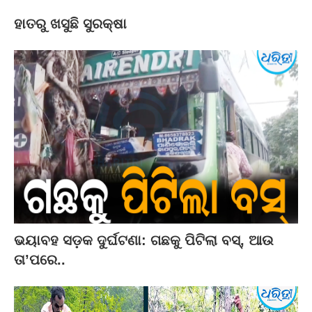
ହାତରୁ ଖସୁଛି ସୁରକ୍ଷା
ଭୟାବହ ସଡ଼କ ଦୁର୍ଘଟଣା: ଗଛକୁ ପିଟିଲା ବସ୍‌, ଆଉ
ତା’ପରେ..