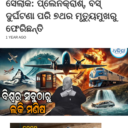
ସେଲାକ: ପ୍ଲେନକ୍ରାଶ୍‌, ବସ୍‌
ଦୁର୍ଘଟଣା ପରି ୭ଥର ମୃତ୍ୟୁମୁଖରୁ
ଫେରିଛନ୍ତି
1 YEAR AGO