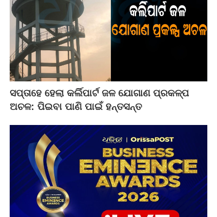
ସପ୍ତାହେ ହେଲା କର୍ଲିପାର୍ଟ ଜଳ ଯୋଗାଣ ପ୍ରକଳ୍ପ
ଅଚଳ: ପିଇବା ପାଣି ପାଇଁ ହନ୍ତସନ୍ତ