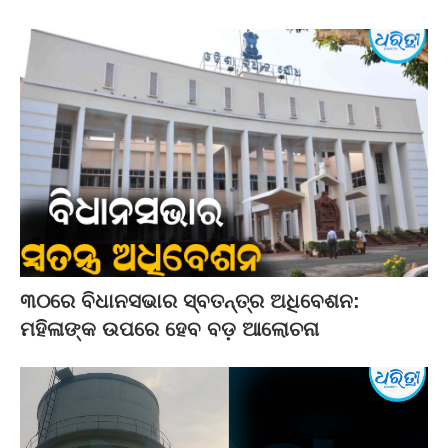
୩୦ରେ ବିଧାନସଭାର ସ୍ବତନ୍ତ୍ର ଅଧିବେଶନ:
ମହିଳାଙ୍କ ଉପରେ ହେବ ବଡ଼ ଆଲୋଚନା