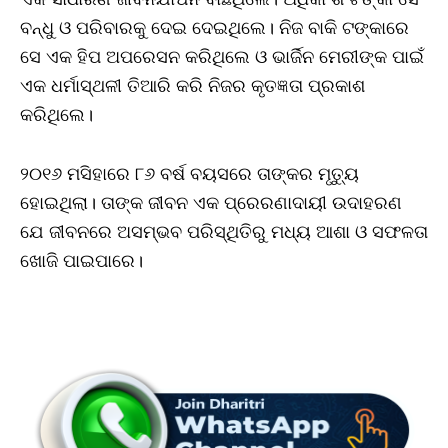
ବନ୍ଧୁ ଓ ପରିବାରକୁ ଦେଇ ଦେଇଥିଲେ। ନିଜ ବାକି ଟଙ୍କାରେ
ସେ ଏକ ହିପ ଅପରେସନ କରିଥିଲେ ଓ ଭାର୍ଜିନ ମେରୀଙ୍କ ପାଇଁ
ଏକ ଧର୍ମାସ୍ଥଳୀ ତିଆରି କରି ନିଜର କୃତଜ୍ଞତା ପ୍ରକାଶ
କରିଥିଲେ।
୨୦୧୬ ମସିହାରେ ୮୬ ବର୍ଷ ବୟସରେ ତାଙ୍କର ମୃତ୍ୟୁ
ହୋଇଥିଲା। ତାଙ୍କ ଜୀବନ ଏକ ପ୍ରେରଣାଦାୟୀ ଉଦାହରଣ
ଯେ ଜୀବନରେ ଅସମ୍ଭବ ପରିସ୍ଥିତିରୁ ମଧ୍ୟ ଆଶା ଓ ସଫଳତା
ଖୋଜି ପାଇପାରେ।