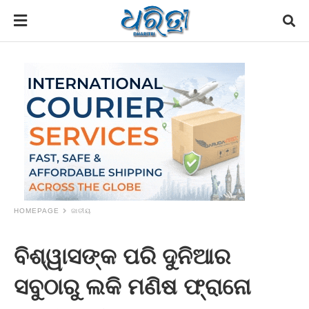
HOMEPAGE
ଜାତୀୟ
ବିଶ୍ୱାସଙ୍କ ପରି ଦୁନିଆର
ସବୁଠାରୁ ଲକି ମଣିଷ ଫ୍ରାନୋ