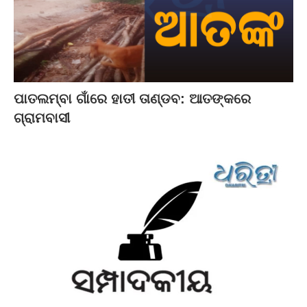
ପାତଲମ୍ବା ଗାଁରେ ହାତୀ ତାଣ୍ଡବ: ଆତଙ୍କରେ
ଗ୍ରାମବାସୀ