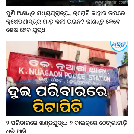
ପୁଣି ଅଶାନ୍ତ ମଧ୍ୟପ୍ରାଚ୍ୟ, ଚାରୋଟି ଜାହାଜ ଉପରେ
କ୍ଷେପଣାସ୍ତ୍ର ମାଡ଼ କଲା ଇରାନ? ଜାଣନ୍ତୁ କେବେ
ଶେଷ ହେବ ଯୁଦ୍ଧ
୨ ପରିବାରରେ ଖଣ୍ଡଯୁଦ୍ଧ: ୨ ବାଇକ୍‌ରେ ଠେଙ୍ଗାବାଡ଼ି
ଧରି ଆସି…