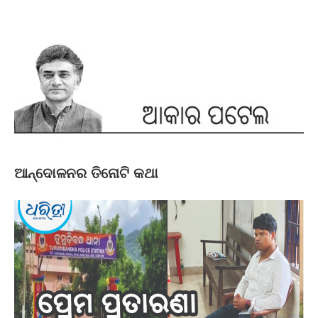
ଆନ୍ଦୋଳନର ତିନୋଟି କଥା