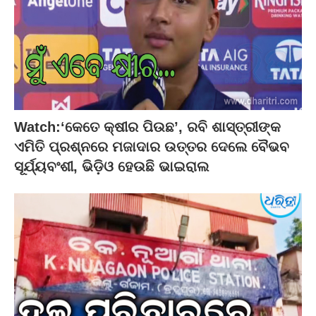
Watch:‘କେତେ କ୍ଷୀର ପିଉଛ’, ରବି ଶାସ୍ତ୍ରୀଙ୍କ
ଏମିତି ପ୍ରଶ୍ନରେ ମଜାଦାର ଉତ୍ତର ଦେଲେ ବୈଭବ
ସୂର୍ଯ୍ୟବଂଶୀ, ଭିଡ଼ିଓ ହେଉଛି ଭାଇରାଲ