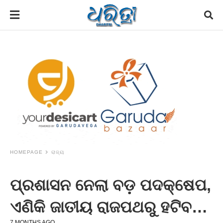
HOMEPAGE
ରାଜ୍ୟ
ପ୍ରଶାସନ ନେଲା ବଡ଼ ପଦକ୍ଷେପ,
ଏଣିକି ଜାତୀୟ ରାଜପଥରୁ ହଟିବ…
7 MONTHS AGO