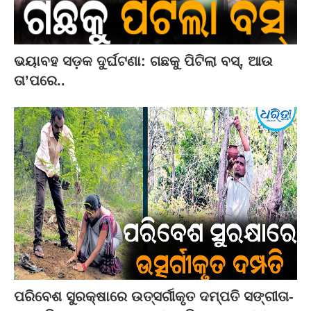
ଭୟାବହ ସଡ଼କ ଦୁର୍ଘଟଣା: ଗଛକୁ ପିଟିଲା ବସ୍‌, ଆଉ
ତା’ପରେ..
ପରିବେଶ ସୁରକ୍ଷାରେ ଉତ୍ସର୍ଗୀକୃତ ଦମ୍ପତି ସଙ୍ଗୀତା-