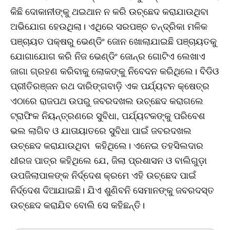
କିଛି ଦୋକାନୀଙ୍କୁ ଥଇଥାନ ନ କରି ଉଚ୍ଛେଦ କରାଯାଉଥିବା
ଅଭିଯୋଗ ହେଉଥିଲା। ଏଥିରେ ସରପଞ୍ଚ ଚନ୍ଦ୍ରିକା ମଳିକ
ପଞ୍ଚାୟତ ପକ୍ଷରୁ ଭେଣ୍ଡିଂ ଜୋନ ଖୋଲାଯାଇଛି ପଞ୍ଚାୟତକୁ
ଯୋଗାଯୋଗ କରି ନିଜ ଭେଣ୍ଡିଂ ଜୋନ୍‌ର ଗୋଟିଏ ଲେଖାଏ
ଜାଗା ଗ୍ରହଣ କରିବାକୁ ଲୋକଙ୍କୁ ନିବେଦନ କରିଥିଲେ। ବିଡିଓ
ପ୍ରୀତିରଞ୍ଜନ ରଥ ଦାରିଙ୍ଗବାଡ଼ି ଏକ ପର୍ଯ୍ୟଟନ କ୍ଷେତ୍ର
ଏଠାରେ ରାଜପଥ ଉପରୁ ଜବରଦଖଲ ଉଚ୍ଛେଦ କରାଗଲେ
ଟ୍ରାଫିକ ନିୟନ୍ତ୍ରଣରେ ସୁବିଧା, ପର୍ଯ୍ୟଟକଙ୍କୁ ପରିବେଶ
ଭଲ ଲାଗିବ ଓ ଯାତାୟାତରେ ସୁବିଧା ପାଇଁ ଜବରଦଖଲ
ଉଚ୍ଛେଦ କରାଯାଉଥିବା କହିଥିଲେ। ଏନେଇ ତହସିଲଦାର
ଧୀରଜ ପାତ୍ର କହିଥିଲେ ଯେ, ଜିଲା ପ୍ରଶାସନ ଓ ବାଲିଗୁଡ଼ା
ଉପଜିଲାପାଳଙ୍କ ନିର୍ଦ୍ଦେଶ କ୍ରମେ ଏହି ଉଚ୍ଛେଦ ପାଇଁ
ନିର୍ଦ୍ଦେଶ ଦିଆଯାଇଛି। ଯିଏ ଶୁଣିବନି ସେମାନଙ୍କୁ ଜବରଦସ୍ତ
ଉଚ୍ଛେଦ କରାଯିବ ବୋଲି ସେ କହିଛନ୍ତି।