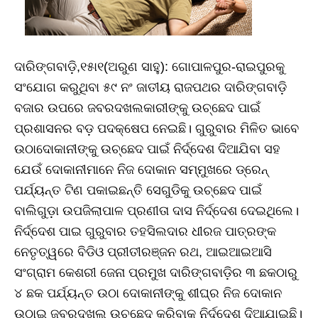
ଦାରିଙ୍ଗବାଡ଼ି,୧୫ା୧(ଅରୁଣ ସାହୁ): ଗୋପାଳପୁର-ରାଇପୁରକୁ
ସଂଯୋଗ କରୁଥିବା ୫୯ ନଂ ଜାତୀୟ ରାଜପଥର ଦାରିଙ୍ଗବାଡ଼ି
ବଜାର ଉପରେ ଜବରଦଖଲକାରୀଙ୍କୁ ଉଚ୍ଛେଦ ପାଇଁ
ପ୍ରଶାସନର ବଡ଼ ପଦକ୍ଷେପ ନେଇଛି। ଗୁରୁବାର ମିଳିତ ଭାବେ
ଉଠାଦୋକାନୀଙ୍କୁ ଉଚ୍ଛେଦ ପାଇଁ ନିର୍ଦ୍ଦେଶ ଦିଆଯିବା ସହ
ଯେଉଁ ଦୋକାନୀମାନେ ନିଜ ଦୋକାନ ସମ୍ମୁଖରେ ଡ୍ରେନ୍‌
ପର୍ଯ୍ୟନ୍ତ ଟିଣ ପକାଇଛନ୍ତି ସେଗୁଡିକୁ ଉଚ୍ଛେଦ ପାଇଁ
ବାଲିଗୁଡ଼ା ଉପଜିଲାପାଳ ପ୍ରଣୀତା ଦାସ ନିର୍ଦ୍ଦେଶ ଦେଇଥିଲେ।
ନିର୍ଦ୍ଦେଶ ପାଇ ଗୁରୁବାର ତହସିଲଦାର ଧୀରଜ ପାତ୍ରଙ୍କ
ନେତୃତ୍ୱରେ ବିଡିଓ ପ୍ରୀତୀରଞ୍ଜନ ରଥ, ଆଇଆଇଆସି
ସଂଗ୍ରାମ କେଶରୀ ଜେନା ପ୍ରମୁଖ ଦାରିଙ୍ଗବାଡ଼ିର ୩ ଛକଠାରୁ
୪ ଛକ ପର୍ଯ୍ୟନ୍ତ ଉଠା ଦୋକାନୀଙ୍କୁ ଶୀଘ୍ର ନିଜ ଦୋକାନ
ଉଠାଇ ଜବରଦଖଲ ଉଚ୍ଛେଦ କରିବାକୁ ନିର୍ଦ୍ଦେଶ ଦିଆଯାଇଛି।