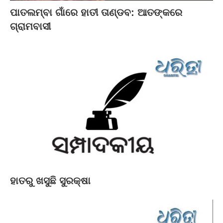
ପାତଲମ୍ବା ଗାଁରେ ହାତୀ ତାଣ୍ଡବ: ଆତଙ୍କରେ
ଗ୍ରାମବାସୀ
ହାତରୁ ଖସୁଛି ସୁରକ୍ଷା