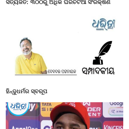
ସତ୍ୟଜିତ: ୩୦୦ରୁ ଅଧିକ ଘରଚଟିଆ ସଂରକ୍ଷଣ
ହିନ୍ଦୁଧର୍ମର ସ୍ବରୂପ