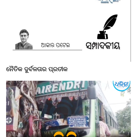
ନୈତିକ ଦୁର୍ବଳତାର ପ୍ରତୀକ